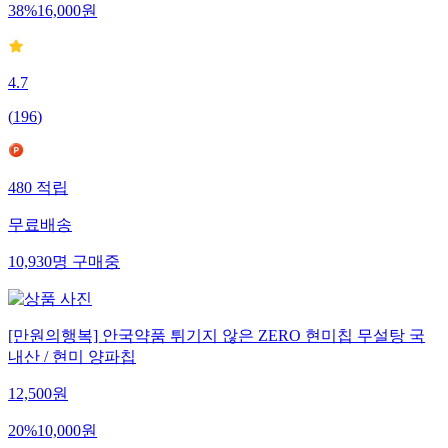
38
%
16,000
원
4.7
(
196
)
480
적립
무료배송
10,930
명
구매중
[만원의행복] 안국약품 튀기지 않은 ZERO 현미칩 무설탕 국
내산 / 현미 양파칩
12,500
원
20
%
10,000
원