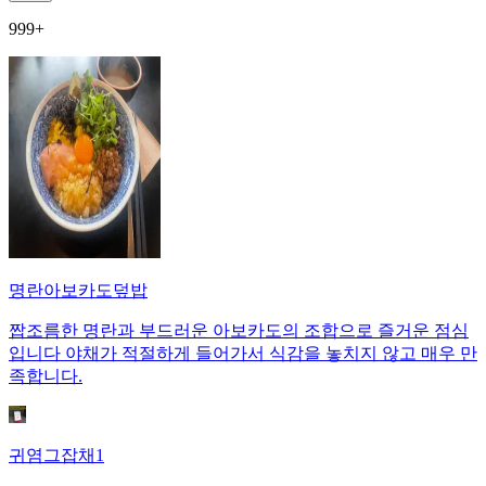
999+
명란아보카도덮밥
짭조름한 명란과 부드러운 아보카도의 조합으로 즐거운 점심
입니다 야채가 적절하게 들어가서 식감을 놓치지 않고 매우 만
족합니다.
귀염그잡채1