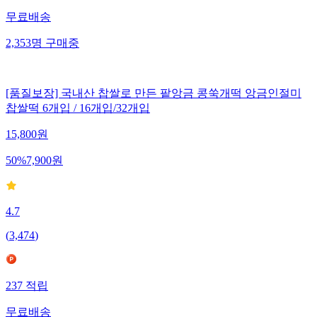
무료배송
2,353
명
구매중
[품질보장] 국내산 찹쌀로 만든 팥앙금 콩쑥개떡 앙금인절미
찹쌀떡 6개입 / 16개입/32개입
15,800
원
50
%
7,900
원
4.7
(
3,474
)
237
적립