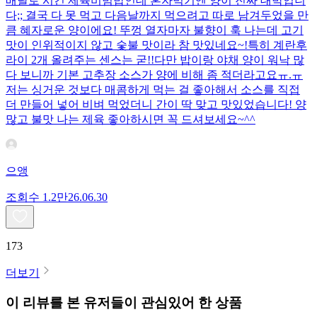
배달로 시킨 제육비빔밥인데 혼자먹기엔 양이 진짜 대박입니
다;; 결국 다 못 먹고 다음날까지 먹으려고 따로 남겨두었을 만
큼 혜자로운 양이에요! 뚜껑 열자마자 불향이 훅 나는데 고기
맛이 인위적이지 않고 숯불 맛이라 참 맛있네요~!특히 계란후
라이 2개 올려주는 센스는 굳!! ​다만 밥이랑 야채 양이 워낙 많
다 보니까 기본 고추장 소스가 양에 비해 좀 적더라고요ㅠ.ㅠ
저는 싱거운 것보다 매콤하게 먹는 걸 좋아해서 소스를 직접
더 만들어 넣어 비벼 먹었더니 간이 딱 맞고 맛있었습니다! 양
많고 불맛 나는 제육 좋아하시면 꼭 드셔보세요~^^
으앵
조회수
1.2만
26.06.30
173
더보기
이 리뷰를 본 유저들이 관심있어 한 상품