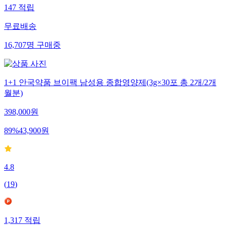
147
적립
무료배송
16,707
명
구매중
1+1 안국약품 브이팩 남성용 종합영양제(3g×30포 총 2개/2개
월분)
398,000
원
89
%
43,900
원
4.8
(
19
)
1,317
적립