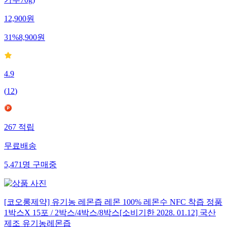
12,900
원
31
%
8,900
원
4.9
(
12
)
267
적립
무료배송
5,471
명
구매중
[코오롱제약] 유기농 레몬즙 레몬 100% 레몬수 NFC 착즙 정품
1박스X 15포 / 2박스/4박스/8박스[소비기한 2028. 01.12] 국산
제조 유기농레몬즙