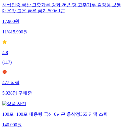
해썹인증 국산 고춧가루 강화 26년 햇 고추가루 김장용 보통
매운맛 고운 굵은 굵기 500g 1근
17,900
원
11
%
15,900
원
4.8
(
117
)
477
적립
5,938
명
구매중
100포+100포 대용량 국산 6년근 홍삼정365 진액 스틱
140,000
원