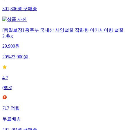
무료배송
301,806
명
구매중
[품질보장] 홍주부 국내산 사양벌꿀 잡화향 아카시아향 벌꿀
2.4kg
29,900
원
20
%
23,900
원
4.7
(
893
)
717
적립
무료배송