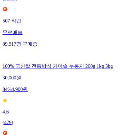
(
1,329
)
507
적립
무료배송
89,517
명
구매중
100% 국산쌀 전통방식 가마솥 누룽지 200g 1kg 3kg
30,000
원
84
%
4,900
원
4.6
(
479
)