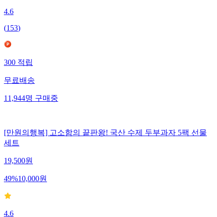
4.6
(
153
)
300
적립
무료배송
11,944
명
구매중
[만원의행복] 고소함의 끝판왕! 국산 수제 두부과자 5팩 선물
세트
19,500
원
49
%
10,000
원
4.6