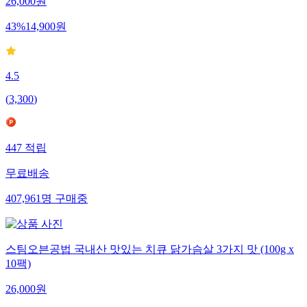
26,000
원
43
%
14,900
원
4.5
(
3,300
)
447
적립
무료배송
407,961
명
구매중
스팀오븐공법 국내산 맛있는 치큐 닭가슴살 3가지 맛 (100g x
10팩)
26,000
원