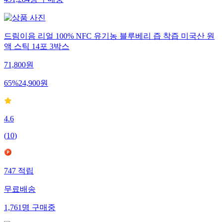
491,284
명
구매중
드림이음 리얼 100% NFC 유기농 블루베리 즙 착즙 미국산 원
액 스틱 14포 3박스
71,800
원
65
%
24,900
원
4.6
(
10
)
747
적립
무료배송
1,761
명
구매중