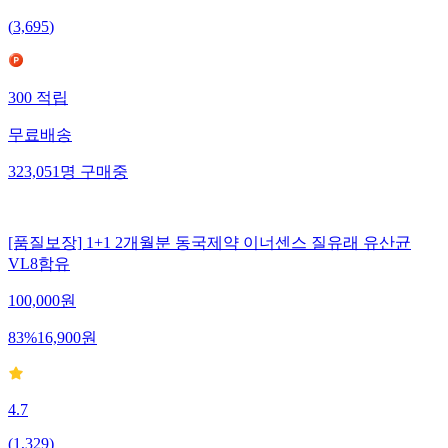
(
3,695
)
300
적립
무료배송
323,051
명
구매중
[품질보장] 1+1 2개월분 동국제약 이너센스 질유래 유산균
VL8함유
100,000
원
83
%
16,900
원
4.7