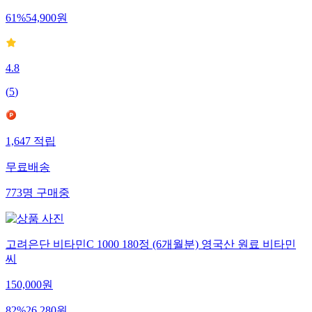
61
%
54,900
원
4.8
(
5
)
1,647
적립
무료배송
773
명
구매중
고려은단 비타민C 1000 180정 (6개월분) 영국산 원료 비타민
씨
150,000
원