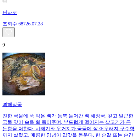
핀타로
조회수
687
26.07.28
9
뼈해장국
진한 국물에 푹 익은 뼈가 듬뿍 들어간 뼈 해장국. 깊고 얼큰한
국물 맛이 속을 확 풀어주며, 부드럽게 떨어지는 살코기가 든
든함을 더한다. 시래기와 우거지가 국물에 잘 어우러져 구수함
까지 살렸고, 매콤한 양념이 입맛을 돋운다. 한 숟갈 뜨는 순간