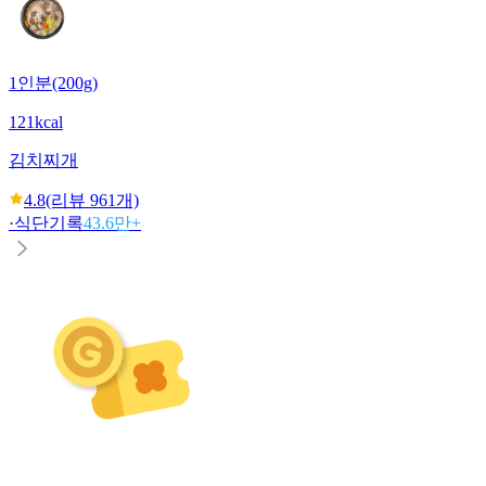
1인분(200g)
121kcal
김치찌개
4.8
(리뷰
961
개)
·
식단기록
43.6만+