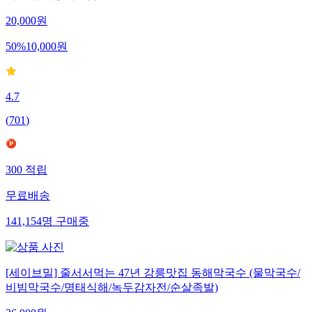
20,000
원
50
%
10,000
원
4.7
(
701
)
300
적립
무료배송
141,154
명
구매중
[세이브밀] 줄서서먹는 47년 강릉맛집 동해막국수 (물막국수/
비빔막국수/명태식해/녹두감자전/순살족발)