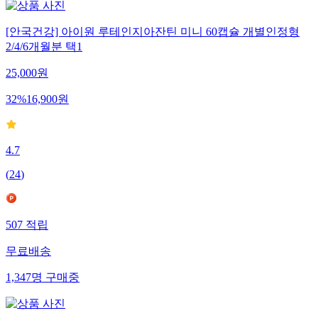
[안국건강] 아이원 루테인지아잔틴 미니 60캡슐 개별인정형
2/4/6개월분 택1
25,000
원
32
%
16,900
원
4.7
(
24
)
507
적립
무료배송
1,347
명
구매중