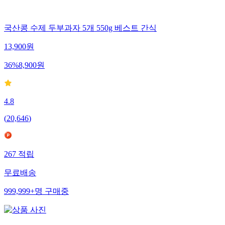
국산콩 수제 두부과자 5개 550g 베스트 간식
13,900
원
36
%
8,900
원
4.8
(
20,646
)
267
적립
무료배송
999,999+
명
구매중