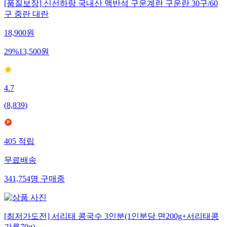
[품질보장] 신선하랑 국내산 맥반석 구운계란 구운란 30구/60
구 중란 대란
18,900
원
29
%
13,500
원
4.7
(
8,839
)
405
적립
무료배송
341,754
명
구매중
[최저가도전] 서리태 콩국수 3인분(1인분당 면200g+서리태콩
가루70g)