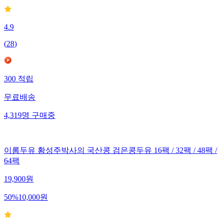
4.9
(
28
)
300
적립
무료배송
4,319
명
구매중
이롬두유 황성주박사의 국산콩 검은콩두유 16팩 / 32팩 / 48팩 /
64팩
19,900
원
50
%
10,000
원