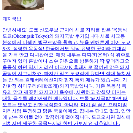
돼지국밥
안녕하세요! 도쿄 신오쿠보 근처에 새로 자리를 잡은 '옥동식
도쿄(Okdongsik Tokyo)의 돼지국밥 후기입니다 서울 서교동
본점에서 미쉐린 빕구르망을 휩쓸고, 뉴욕 맨해튼에 이어 도쿄
까지 점령한 옥동식! 한국에서도 워낙 유명한 곳이라 기대감
을 가득 안고 다녀왔어요. 매장 내부는 다찌(카운터) 석 위주로
꾸며져 있어 혼밥이나 소수 인원으로 방문하기 딱 좋더라고요.
옥동식 하면 역시 지리산 버크셔K 흑돼지로 끓여낸 맑은 돼지
곰탕이 시그니처죠. 하지만 일본 도쿄점에 왔다면 절대 놓쳐서
는 안 되는 컬래버레이션이자 현지 특화 메뉴가 있습니다. 기
간한정 하마구리(대합조개) 돼지국밥입니다. 기존 옥동식 특
유의 맑고 깨끗한 돼지고기 육수에, 시원하고 감칠맛 터지는
대합 육수를 레이어링한 메뉴입니다. 보통 '돼지국밥' 하면 떠
오르는 뽀얗고 진한 묵직함이 아니라, 마치 잘 끓인 프리미엄
지리처럼 투명하고 맑은 국물이에요. 잡내는 단 1도 없고, 입안
에 남는 잔여물 없이 깔끔하게 떨어집니다. 도쿄오시면 일식에
지치시면 깨끗한 국물드시러 한번 가보세요 강추입니다 .