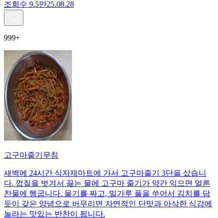
조회수
9.5만
25.08.28
999+
고구마줄기무침
새벽에 24시간 식자재마트에 가서 고구마줄기 3단을 샀습니
다. 껍질을 벗겨서 끓는 물에 고구마 줄기가 약간 익으면 얼른
찬물에 헹굽니다. 물기를 짜고, 밀가루 풀을 쑤어서 김치를 담
듯이 갖은 양념으로 버무리면 자연적인 단맛과 아삭한 식감에
놀라는 맛있는 반찬이 됩니다.