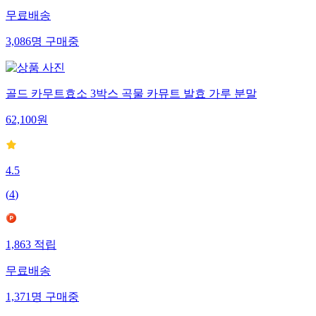
무료배송
3,086
명
구매중
골드 카무트효소 3박스 곡물 카뮤트 발효 가루 분말
62,100
원
4.5
(
4
)
1,863
적립
무료배송
1,371
명
구매중