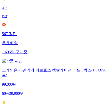
4.7
(
52
)
567
적립
무료배송
1,695
명
구매중
그레인온 75만역가 파로효소 캡슐레이션 레드 3박스(1.8gX90
포)
99,000
원
60
%
39,900
원