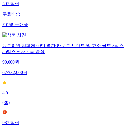
597
적립
무료배송
791
명
구매중
뉴트리원 김희애 60만 역가 카무트 브랜드 밀 효소 골드 3박스
/ 6박스 + 사은품 증정
99,000
원
67
%
32,900
원
4.9
(
30
)
987
적립