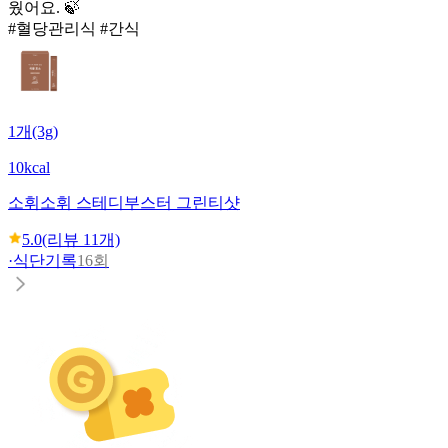
웠어요. 🍃
#혈당관리식 #간식
1개(3g)
10kcal
소휘
소휘 스테디부스터 그린티샷
5.0
(리뷰
11
개)
·
식단기록
16회