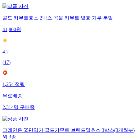
골드 카무트효소 2박스 곡물 카뮤트 발효 가루 분말
41,800
원
4.2
(
17
)
1,254
적립
무료배송
2,314
명
구매중
그레인온 55만역가 골드카무트 브랜드밀효소 3박스(3개월분)
외 3종