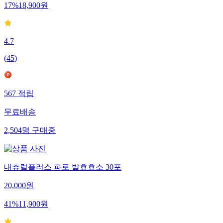
17
%
18,900
원
4.7
(
45
)
567
적립
무료배송
2,504
명
구매중
내츄럴플러스 파로 발효효소 30포
20,000
원
41
%
11,900
원