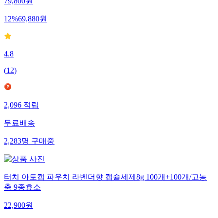
79,800
원
12
%
69,880
원
4.8
(
12
)
2,096
적립
무료배송
2,283
명
구매중
터치 아토캡 파우치 라벤더향 캡슐세제8g 100개+100개/고농
축 9종효소
22,900
원