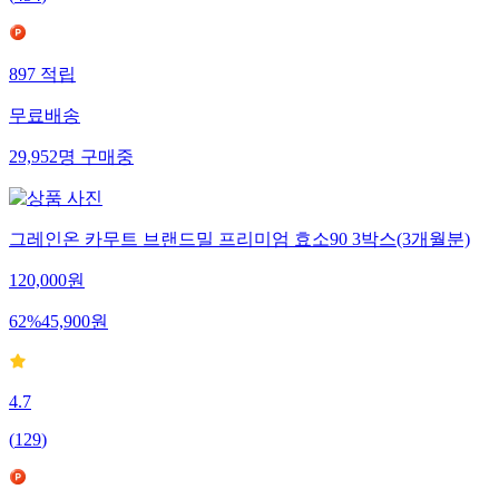
897
적립
무료배송
29,952
명
구매중
그레인온 카무트 브랜드밀 프리미엄 효소90 3박스(3개월분)
120,000
원
62
%
45,900
원
4.7
(
129
)