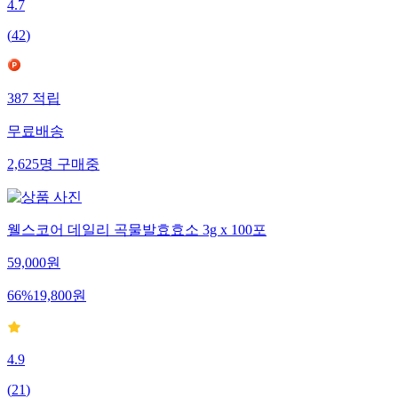
4.7
(
42
)
387
적립
무료배송
2,625
명
구매중
웰스코어 데일리 곡물발효효소 3g x 100포
59,000
원
66
%
19,800
원
4.9
(
21
)