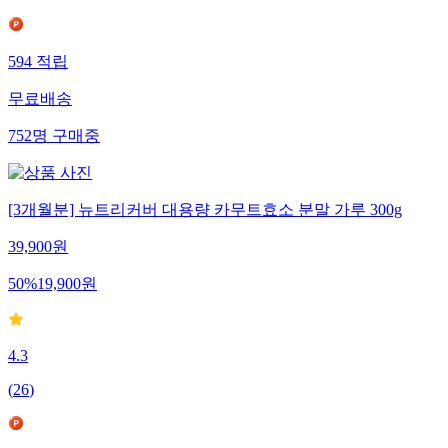
594
적립
무료배송
752
명
구매중
[3개월분] 뉴트리커버 대용량 카무트효소 분말 가루 300g
39,900
원
50
%
19,900
원
4.3
(
26
)