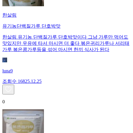
한살림
유기농단백질가루 단호박맛
한살림 유기농 단백질가루 단호박맛이다 그냥 가루만 먹어도
맛있지만 우유에 타서 마시면 더 좋다 볶은귀리가루나 서리태
가루 볶은콩가루등을 섞어 마시면 한끼 식사가 된다
luna9
조회수
168
25.12.25
0