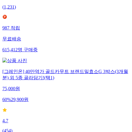
(
1,231
)
987
적립
무료배송
615,412
명
구매중
[그레인온] 40만역가 골드카무트 브랜드밀효소G 3박스(3개월
분) 외 5종 골라담기!(택1)
75,000
원
60
%
29,900
원
4.7
(
454
)