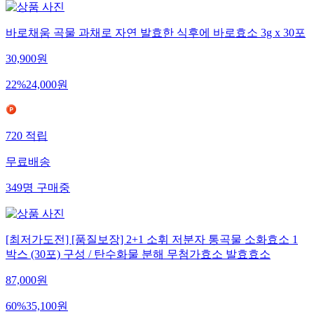
바로채움 곡물 과채로 자연 발효한 식후에 바로효소 3g x 30포
30,900
원
22
%
24,000
원
720
적립
무료배송
349
명
구매중
[최저가도전] [품질보장] 2+1 소휘 저분자 통곡물 소화효소 1
박스 (30포) 구성 / 탄수화물 분해 무첨가효소 발효효소
87,000
원
60
%
35,100
원