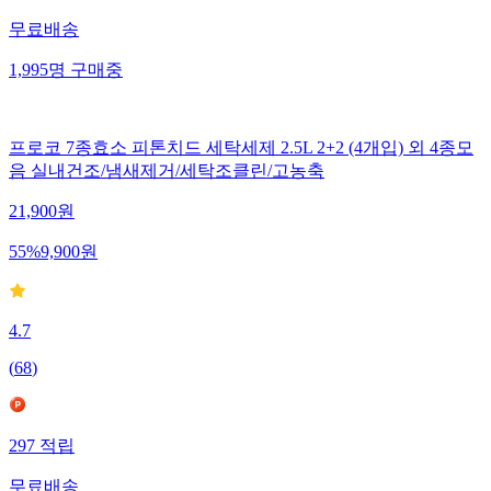
무료배송
1,995
명
구매중
프로코 7종효소 피톤치드 세탁세제 2.5L 2+2 (4개입) 외 4종모
음 실내건조/냄새제거/세탁조클린/고농축
21,900
원
55
%
9,900
원
4.7
(
68
)
297
적립
무료배송