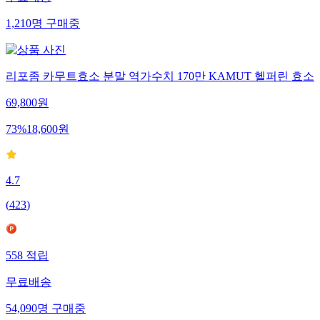
1,210
명
구매중
리포좀 카무트효소 분말 역가수치 170만 KAMUT 헬퍼린 효소
69,800
원
73
%
18,600
원
4.7
(
423
)
558
적립
무료배송
54,090
명
구매중