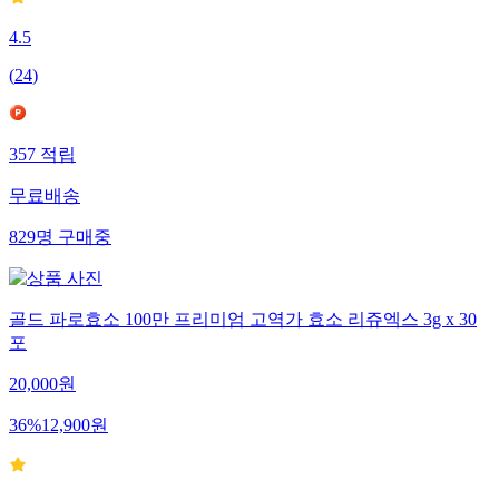
4.5
(
24
)
357
적립
무료배송
829
명
구매중
골드 파로효소 100만 프리미엄 고역가 효소 리쥬엑스 3g x 30
포
20,000
원
36
%
12,900
원