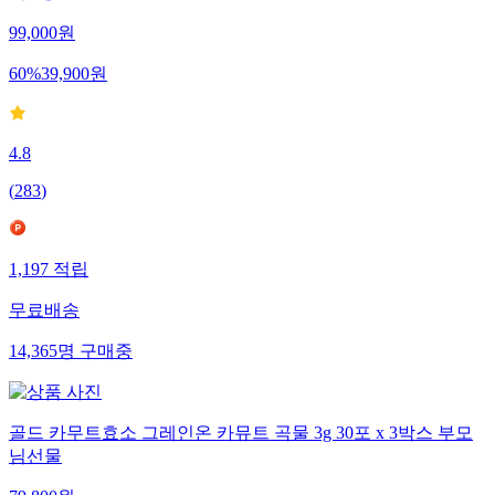
99,000
원
60
%
39,900
원
4.8
(
283
)
1,197
적립
무료배송
14,365
명
구매중
골드 카무트효소 그레인온 카뮤트 곡물 3g 30포 x 3박스 부모
님선물