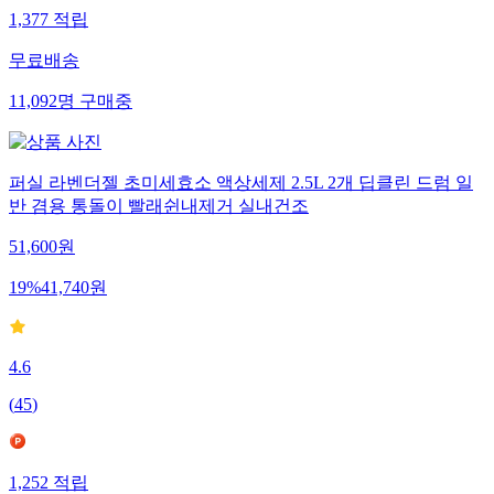
1,377
적립
무료배송
11,092
명
구매중
퍼실 라벤더젤 초미세효소 액상세제 2.5L 2개 딥클린 드럼 일
반 겸용 통돌이 빨래쉰내제거 실내건조
51,600
원
19
%
41,740
원
4.6
(
45
)
1,252
적립