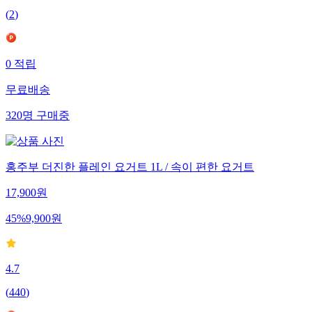
(
2
)
0
적립
무료배송
320
명
구매중
홍주부 더진한 플레인 요거트 1L / 속이 편한 요거트
17,900
원
45
%
9,900
원
4.7
(
440
)