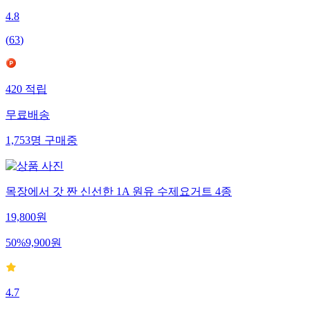
4.8
(
63
)
420
적립
무료배송
1,753
명
구매중
목장에서 갓 짠 신선한 1A 원유 수제요거트 4종
19,800
원
50
%
9,900
원
4.7