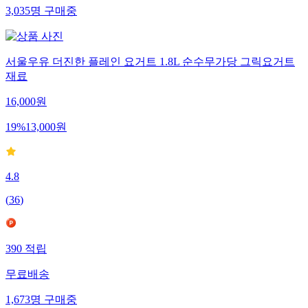
3,035
명
구매중
서울우유 더진한 플레인 요거트 1.8L 순수무가당 그릭요거트
재료
16,000
원
19
%
13,000
원
4.8
(
36
)
390
적립
무료배송
1,673
명
구매중