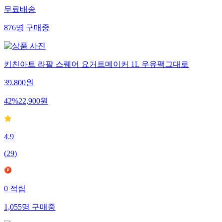
무료배송
876
명
구매중
키친아트 라팔 스퀘어 요거트메이커 1L 우유팩그대로
39,800
원
42
%
22,900
원
4.9
(
29
)
0
적립
1,055
명
구매중