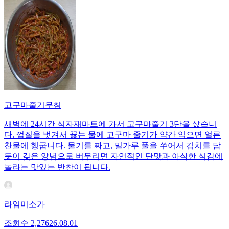
고구마줄기무침
새벽에 24시간 식자재마트에 가서 고구마줄기 3단을 샀습니
다. 껍질을 벗겨서 끓는 물에 고구마 줄기가 약간 익으면 얼른
찬물에 헹굽니다. 물기를 짜고, 밀가루 풀을 쑤어서 김치를 담
듯이 갖은 양념으로 버무리면 자연적인 단맛과 아삭한 식감에
놀라는 맛있는 반찬이 됩니다.
라임미소가
조회수
2,276
26.08.01