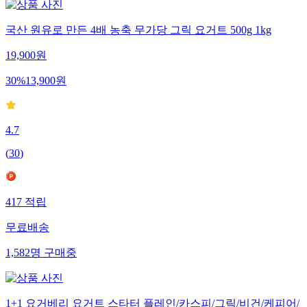
국산 원유로 만든 4배 농축 무가당 그릭 요거트 500g 1kg
19,900
원
30
%
13,900
원
4.7
(
30
)
417
적립
무료배송
1,582
명
구매중