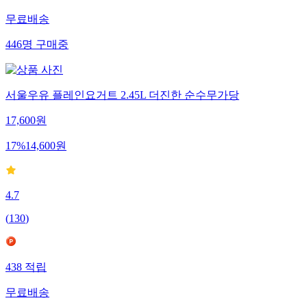
무료배송
446
명
구매중
서울우유 플레인요거트 2.45L 더진한 순수무가당
17,600
원
17
%
14,600
원
4.7
(
130
)
438
적립
무료배송