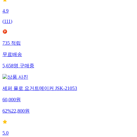
4.9
(
111
)
735
적립
무료배송
5,658
명
구매중
셰퍼 욜로 요거트메이커 JSK-21053
60,000
원
62
%
22,800
원
5.0