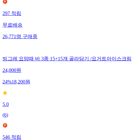
297
적립
무료배송
26,771
명
구매중
빙그레 요맘때 바 3종 15+15개 골라담기 /요거트아이스크림
24,000
원
24
%
18,200
원
5.0
(
6
)
546
적립