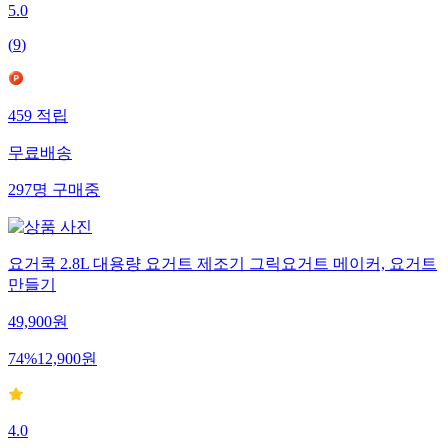
5.0
(
9
)
459
적립
무료배송
297
명
구매중
요거쿡 2.8L 대용량 요거트 제조기 그릭요거트 메이커, 요거트
만들기
49,900
원
74
%
12,900
원
4.0