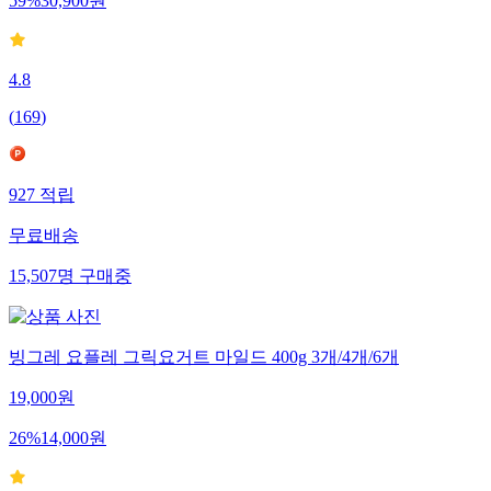
59
%
30,900
원
4.8
(
169
)
927
적립
무료배송
15,507
명
구매중
빙그레 요플레 그릭요거트 마일드 400g 3개/4개/6개
19,000
원
26
%
14,000
원