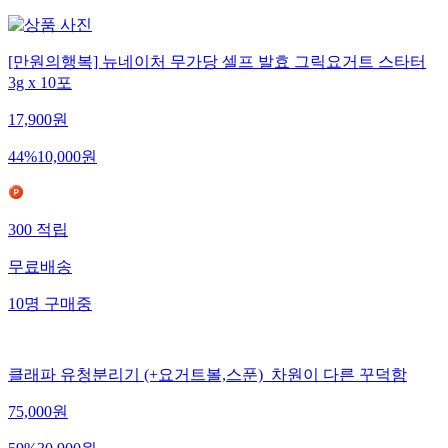
[만원의행복] 뉴네이처 무가당 셀프 발효 그릭요거트 스타터
3g x 10포
17,900
원
44
%
10,000
원
300
적립
무료배송
10
명
구매중
클래파 유청분리기 (+요거트볼,스푼)_차원이 다른 꾸덕함
75,000
원