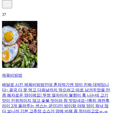
37
제육비빔밥
배달로 시킨 제육비빔밥인데 혼자먹기엔 양이 진짜 대박입니
다;; 결국 다 못 먹고 다음날까지 먹으려고 따로 남겨두었을 만
큼 혜자로운 양이에요! 뚜껑 열자마자 불향이 훅 나는데 고기
맛이 인위적이지 않고 숯불 맛이라 참 맛있네요~!특히 계란후
라이 2개 올려주는 센스는 굳!! ​다만 밥이랑 야채 양이 워낙 많
다 보니까 기본 고추장 소스가 양에 비해 좀 적더라고요ㅠ.ㅠ