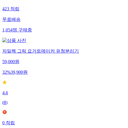
423
적립
무료배송
1,054
명
구매중
자일렉 그릭 요거트메이커 유청분리기
59,000
원
32
%
39,900
원
4.6
(
8
)
0
적립