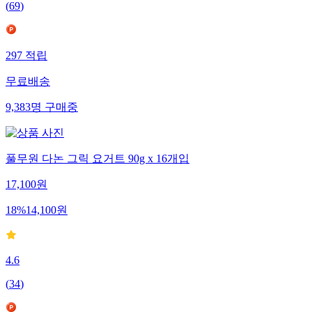
(
69
)
297
적립
무료배송
9,383
명
구매중
풀무원 다논 그릭 요거트 90g x 16개입
17,100
원
18
%
14,100
원
4.6
(
34
)