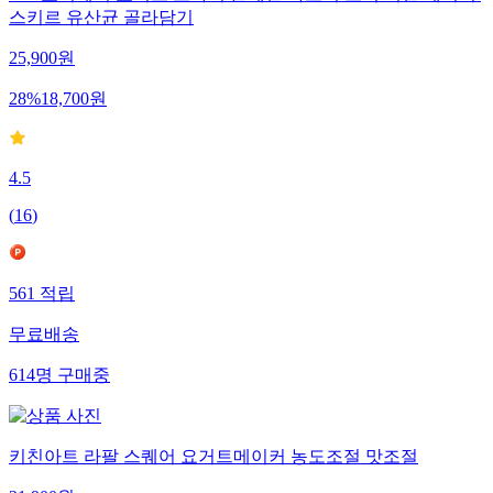
1+1 요거베리 요거트 스타터 플레인/카스피/그릭/비건/케피어/
스키르 유산균 골라담기
25,900
원
28
%
18,700
원
4.5
(
16
)
561
적립
무료배송
614
명
구매중
키친아트 라팔 스퀘어 요거트메이커 농도조절 맛조절