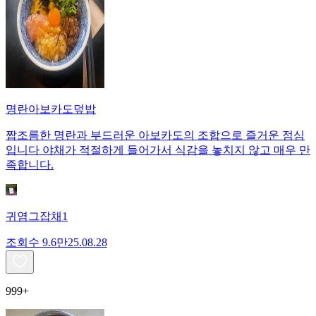
명란아보카도덮밥
짭조름한 명란과 부드러운 아보카도의 조합으로 즐거운 점심
입니다 야채가 적절하게 들어가서 식감을 놓치지 않고 매우 만
족합니다.
귀염그잡채1
조회수
9.6만
25.08.28
999+