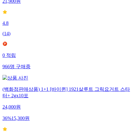
21,900
원
4.8
(
14
)
0
적립
966
명
구매중
(백화점판매상품) 1+1 [바이퀸] 1921살루트 그릭요거트 스타
터+ 2gx10포
24,000
원
36
%
15,300
원