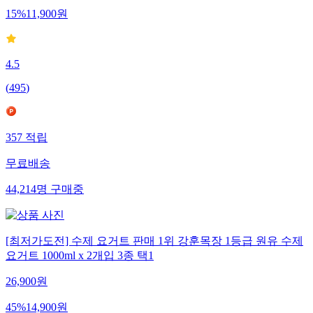
15
%
11,900
원
4.5
(
495
)
357
적립
무료배송
44,214
명
구매중
[최저가도전] 수제 요거트 판매 1위 강훈목장 1등급 원유 수제
요거트 1000ml x 2개입 3종 택1
26,900
원
45
%
14,900
원