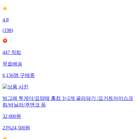
4.8
(
198
)
447
적립
무료배송
6,156
명
구매중
빙그레 투게더/요맘때 홈컵 3+2개 골라담기 /요거트아이스크
림/바닐라/쿠앤크 등
32,000
원
23
%
24,500
원