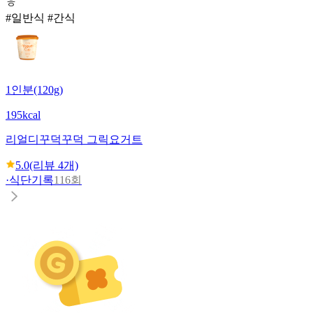
ㅎ
#일반식 #간식
1인분(120g)
195kcal
리얼디
꾸덕꾸덕 그릭요거트
5.0
(리뷰
4
개)
·
식단기록
116회