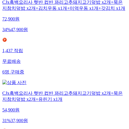
CJx흑백요리사 햇반 컵반 꽈리고추돼지고기덮밥 x2개+묵은
지참치덮밥 x2개+김치우동 x1개+미역우동 x1개+갓김치 x1개
72,900
원
34
%
47,900
원
1,437
적립
무료배송
6
명
구매중
CJx흑백요리사 햇반 컵반 꽈리고추돼지고기덮밥 x2개+묵은
지참치덮밥 x2개+유린기 x1개
54,900
원
31
%
37,900
원