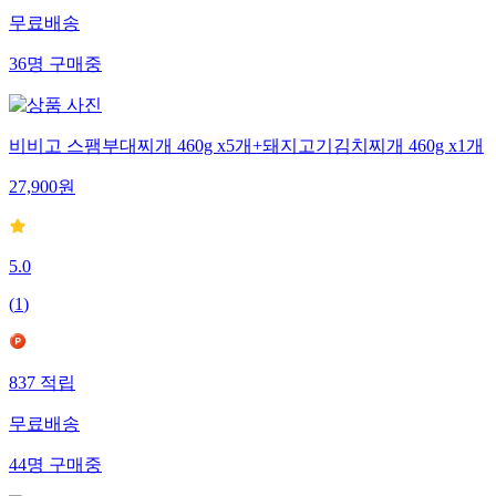
무료배송
36
명
구매중
비비고 스팸부대찌개 460g x5개+돼지고기김치찌개 460g x1개
27,900
원
5.0
(
1
)
837
적립
무료배송
44
명
구매중