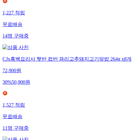
1,227
적립
무료배송
14
명
구매중
CJx흑백요리사 햇반 컵반 꽈리고추돼지고기덮밥 264g x8개
72,900
원
30
%
50,900
원
1,527
적립
무료배송
11
명
구매중