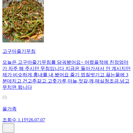
고구마줄기무침
오늘은 고구마줄기무침를 담궈봤어요~ 어렸을적에 친정엄마
가 자주 해 주시던 무침입니다 지금은 돌아가셔서 안 계시지만
제가 비슷하게 훙내를 내 봤어요 줄기 껍질벗기고 끓는물에 3
분데치고 건고추갈고 고춧가루,마늘,젓갈,깨,매실청조금.넘고
무치면 됩니다
울가족
조회수
1.1만
26.07.07