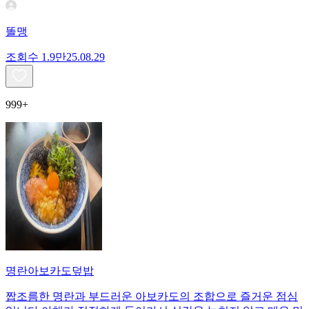
똘맹
조회수
1.9만
25.08.29
999+
명란아보카도덮밥
짭조름한 명란과 부드러운 아보카도의 조합으로 즐거운 점심