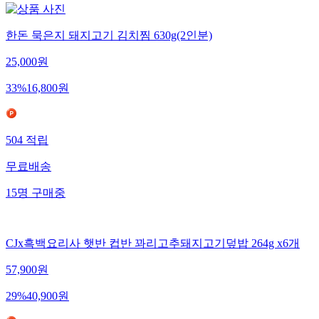
한돈 묵은지 돼지고기 김치찜 630g(2인분)
25,000
원
33
%
16,800
원
504
적립
무료배송
15
명
구매중
CJx흑백요리사 햇반 컵반 꽈리고추돼지고기덮밥 264g x6개
57,900
원
29
%
40,900
원