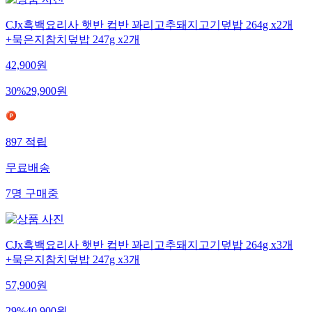
CJx흑백요리사 햇반 컵반 꽈리고추돼지고기덮밥 264g x2개
+묵은지참치덮밥 247g x2개
42,900
원
30
%
29,900
원
897
적립
무료배송
7
명
구매중
CJx흑백요리사 햇반 컵반 꽈리고추돼지고기덮밥 264g x3개
+묵은지참치덮밥 247g x3개
57,900
원