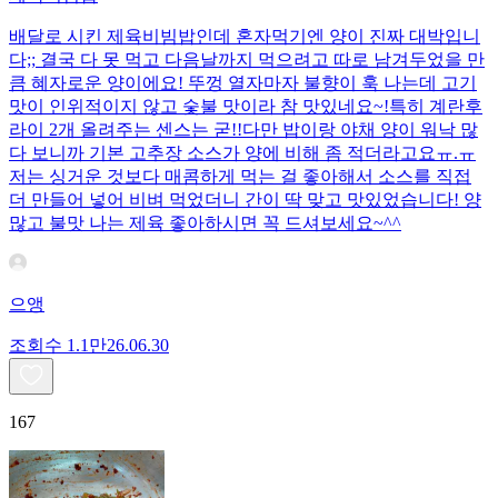
배달로 시킨 제육비빔밥인데 혼자먹기엔 양이 진짜 대박입니
다;; 결국 다 못 먹고 다음날까지 먹으려고 따로 남겨두었을 만
큼 혜자로운 양이에요! 뚜껑 열자마자 불향이 훅 나는데 고기
맛이 인위적이지 않고 숯불 맛이라 참 맛있네요~!특히 계란후
라이 2개 올려주는 센스는 굳!! ​다만 밥이랑 야채 양이 워낙 많
다 보니까 기본 고추장 소스가 양에 비해 좀 적더라고요ㅠ.ㅠ
저는 싱거운 것보다 매콤하게 먹는 걸 좋아해서 소스를 직접
더 만들어 넣어 비벼 먹었더니 간이 딱 맞고 맛있었습니다! 양
많고 불맛 나는 제육 좋아하시면 꼭 드셔보세요~^^
으앵
조회수
1.1만
26.06.30
167