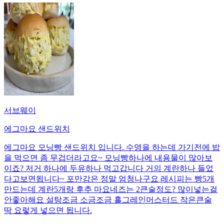
서브웨이
에그마요 샌드위치
에그마요 모닝빵 샌드위치 입니다. 수영을 하는데 가기전에 밥
을 먹으면 좀 무겁더라고요~ 모닝빵하나에 내용물이 많아보
이죠? 저거 하나에 두유하나 먹고갑니다 거의 계란하나 들었
다고보면됩니다~ 포만감은 정말 엄청나구요 레시피는 빵5개
만드는데 계란5개랑 후추 마요네즈는 2큰술정도? 많이넣는걸
안좋아해요 설탕조금 소금조금 홀그레인머스터드 작은큰술
딱 요렇게 넣으면 됩니다.