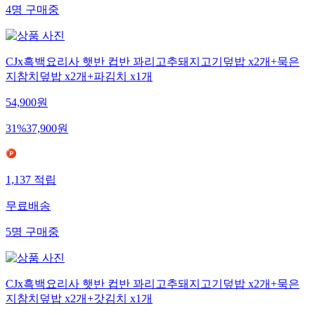
4
명
구매중
CJx흑백요리사 햇반 컵반 꽈리고추돼지고기덮밥 x2개+묵은
지참치덮밥 x2개+파김치 x1개
54,900
원
31
%
37,900
원
1,137
적립
무료배송
5
명
구매중
CJx흑백요리사 햇반 컵반 꽈리고추돼지고기덮밥 x2개+묵은
지참치덮밥 x2개+갓김치 x1개