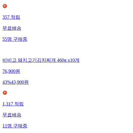
357
적립
무료배송
55
명
구매중
비비고 돼지고기김치찌개 460g x10개
76,900
원
43
%
43,900
원
1,317
적립
무료배송
11
명
구매중