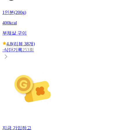
1인분(200g)
400kcal
부채살 구이
4.8
(리뷰
38
개)
·
식단기록
253회
지금 가입하고