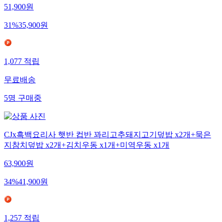
51,900
원
31
%
35,900
원
1,077
적립
무료배송
5
명
구매중
CJx흑백요리사 햇반 컵반 꽈리고추돼지고기덮밥 x2개+묵은
지참치덮밥 x2개+김치우동 x1개+미역우동 x1개
63,900
원
34
%
41,900
원
1,257
적립