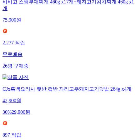
비비고 스팸부대찌개 460g x17개+돼지고기김치찌개 460g x1
개
75,900
원
2,277
적립
무료배송
26
명
구매중
CJx흑백요리사 햇반 컵반 꽈리고추돼지고기덮밥 264g x4개
42,900
원
30
%
29,900
원
897
적립