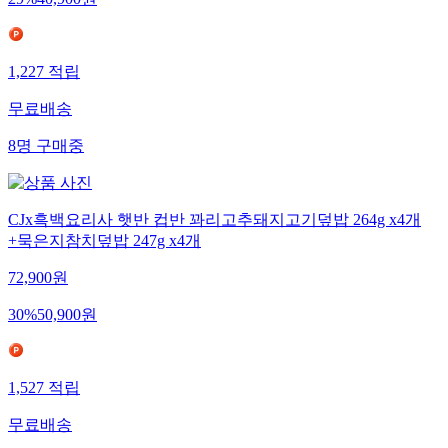
29
%
40,900
원
1,227
적립
무료배송
8
명
구매중
CJx흑백요리사 햇반 컵반 꽈리고추돼지고기덮밥 264g x4개
+묵은지참치덮밥 247g x4개
72,900
원
30
%
50,900
원
1,527
적립
무료배송