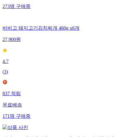
273
명
구매중
비비고 돼지고기김치찌개 460g x6개
27,900
원
4.7
(
3
)
837
적립
무료배송
171
명
구매중