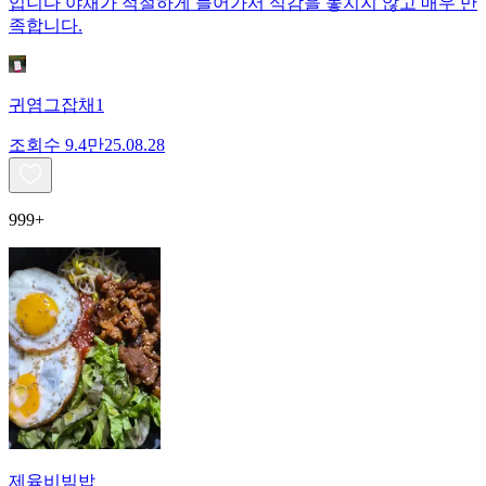
입니다 야채가 적절하게 들어가서 식감을 놓치지 않고 매우 만
족합니다.
귀염그잡채1
조회수
9.4만
25.08.28
999+
제육비빔밥