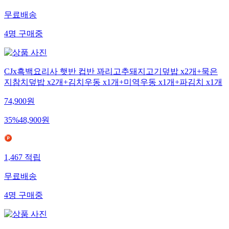
무료배송
4
명
구매중
CJx흑백요리사 햇반 컵반 꽈리고추돼지고기덮밥 x2개+묵은
지참치덮밥 x2개+김치우동 x1개+미역우동 x1개+파김치 x1개
74,900
원
35
%
48,900
원
1,467
적립
무료배송
4
명
구매중