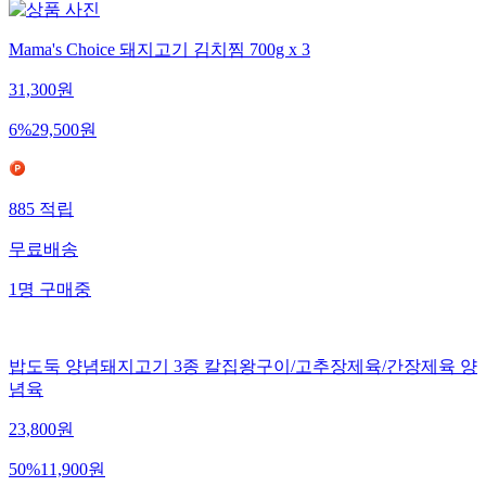
Mama's Choice 돼지고기 김치찜 700g x 3
31,300
원
6
%
29,500
원
885
적립
무료배송
1
명
구매중
밥도둑 양념돼지고기 3종 칼집왕구이/고추장제육/간장제육 양
념육
23,800
원
50
%
11,900
원