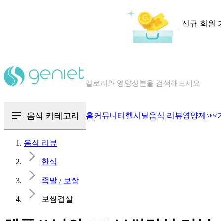
신규 회원 
칼로리와 영양성분을 검색해보세요
혈당 · 다이어트 음식 검색해보세요
음식 · 영양제 리뷰를 찾아보세요
음식 카테고리
홈
커뮤니티
헬시딜
음식 리뷰
영양제
NEW
음식 리뷰
한식
족발 / 보쌈
보쌈겹살