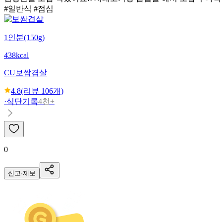
#일반식 #점심
1인분(150g)
438kcal
CU
보쌈겹살
4.8
(리뷰
106
개)
·
식단기록
4천+
0
신고·제보