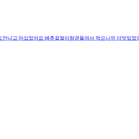
잡내도안나고 마싰었어요 배추겉절이랑겯들여서 먹으니까 더맛있었