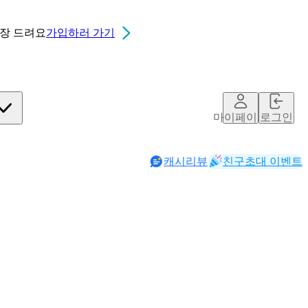
0장
드려요
가입하러 가기
마이페이지
로그인
캐시리뷰
친구초대 이벤트