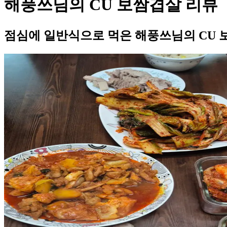
해풍쓰님의 CU 보쌈겹살 리뷰
점심에 일반식으로 먹은 해풍쓰님의 CU 