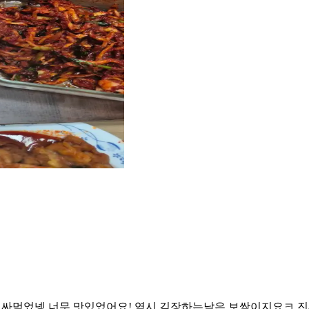
닥 싸먹었넹 너무 맛있었어요! 역시 김장하는날은 보쌈이지요ㅋ 진