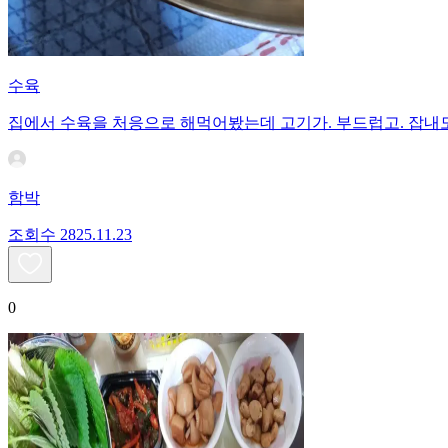
수육
집에서 수육을 처응으로 해먹어봤는데 고기가. 부드럽고. 
함박
조회수
28
25.11.23
0