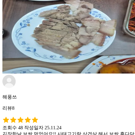
해풍쓰
리뷰8
조회수 48
작성일자 25.11.24
김장한날 보쌈 먹었어요!! 사태고기랑 삼겹살 해서 보쌈 후다