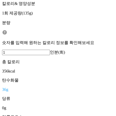
칼로리& 영양성분
1회 제공량(135g)
분량
숫자를 입력해 원하는 칼로리 정보를 확인해보세요
인분(회)
총 칼로리
356
kcal
탄수화물
36
g
당류
0
g