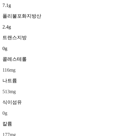
7.1
g
폴리불포화지방산
2.4
g
트랜스지방
0
g
콜레스테롤
116
mg
나트륨
513
mg
식이섬유
0
g
칼륨
177
mg