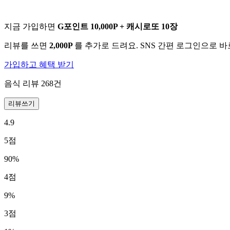
지금 가입하면
G포인트 10,000P + 캐시로또 10장
리뷰를 쓰면
2,000P
를 추가로 드려요. SNS 간편 로그인으로 
가입하고 혜택 받기
음식 리뷰
268
건
리뷰쓰기
4.9
5
점
90
%
4
점
9
%
3
점