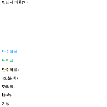
탄단지 비율(%)
탄수화물
단백질
지방
탄수화물
:
1인분(회)
40.7
%
356
단백질
:
Kcal
11.7
%
지방
: