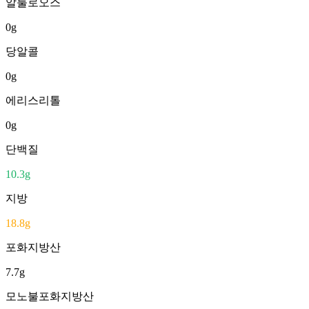
알룰로오스
0
g
당알콜
0
g
에리스리톨
0
g
단백질
10.3
g
지방
18.8
g
포화지방산
7.7
g
모노불포화지방산