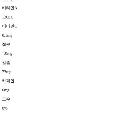
비타민A
136
µg
비타민C
0.1
mg
철분
1.9
mg
칼슘
73
mg
카페인
0
mg
도수
0
%