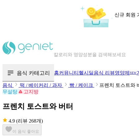
신규 회원 
칼로리와 영양성분을 검색해보세요
혈당 · 다이어트 음식 검색해보세요
음식 카테고리
홈
커뮤니티
헬시딜
음식 리뷰
영양제
NEW
음식 · 영양제 리뷰를 찾아보세요
음식
떡 / 베이커리 / 과자
빵 / 케이크
프렌치 토스트와 
무설탕
고지방
프렌치 토스트와 버터
4.9
(리뷰 268개)
이 음식 좋아요