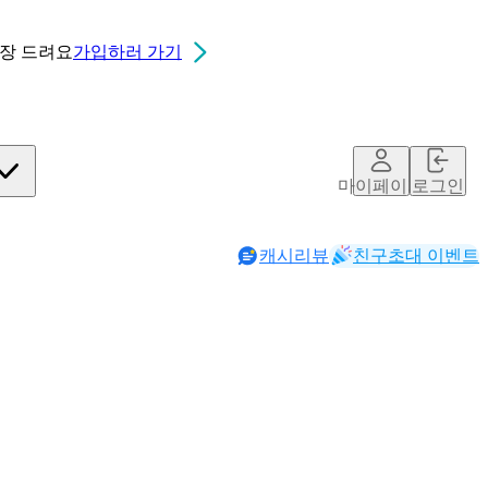
0장
드려요
가입하러 가기
마이페이지
로그인
캐시리뷰
친구초대 이벤트