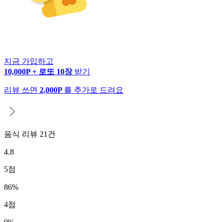
지금 가입하고
10,000P + 로또 10장
받기
리뷰 쓰면
2,000P
를 추가로 드려요
음식 리뷰
21
건
4.8
5
점
86
%
4
점