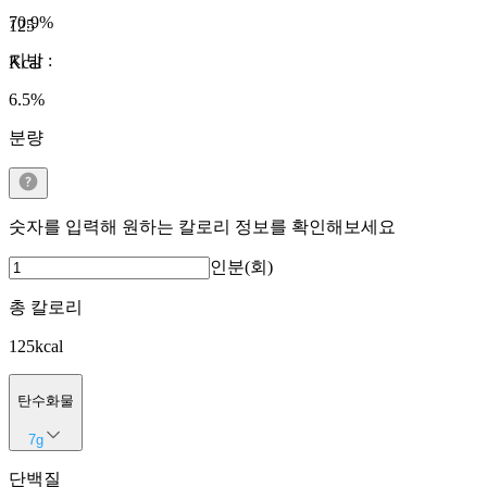
70.9
%
125
지방
:
Kcal
6.5
%
분량
숫자를 입력해 원하는 칼로리 정보를 확인해보세요
인분(회)
총 칼로리
125
kcal
탄수화물
7
g
단백질