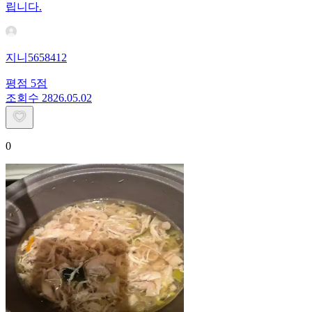
립니다.
지니5658412
평점
5
점
조회수
28
26.05.02
0