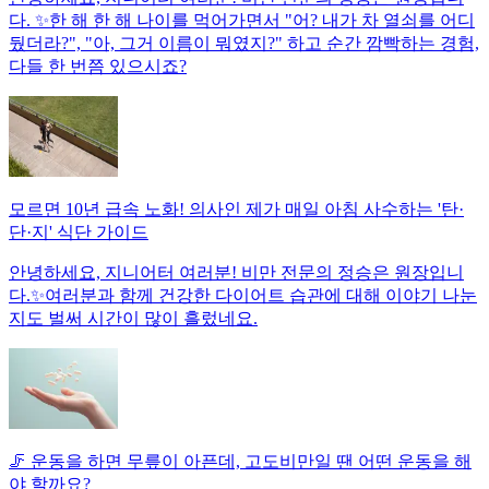
다. ✨한 해 한 해 나이를 먹어가면서 "어? 내가 차 열쇠를 어디
뒀더라?", "아, 그거 이름이 뭐였지?" 하고 순간 깜빡하는 경험,
다들 한 번쯤 있으시죠?
모르면 10년 급속 노화! 의사인 제가 매일 아침 사수하는 '탄·
단·지' 식단 가이드
안녕하세요, 지니어터 여러분! 비만 전문의 정승은 원장입니
다.✨여러분과 함께 건강한 다이어트 습관에 대해 이야기 나눈
지도 벌써 시간이 많이 흘렀네요.
🦵 운동을 하면 무릎이 아픈데, 고도비만일 땐 어떤 운동을 해
야 할까요?