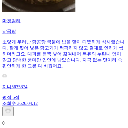
마켓컬리
닭곰탕
뽀얗게 우러난 닭곰탕 국물에 밥을 말아 따뜻하게 식사했습니
다. 잘게 찢어 넣은 닭고기가 퍽퍽하지 않고 결대로 연하게 씹
히더라고요. 대파를 듬뿍 넣어 끓여내어 특유의 누린내 없이
맑고 담백한 풍미만 입안에 남았습니다. 자극 없는 맛이라 속
편안하게 한 그릇 다 비웠어요.
지니5635874
평점
5
점
조회수
36
26.04.12
0