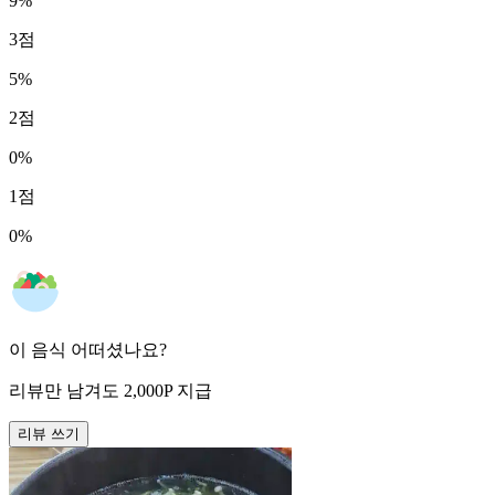
9
%
3
점
5
%
2
점
0
%
1
점
0
%
이 음식 어떠셨나요?
리뷰만 남겨도
2,000
P
지급
리뷰 쓰기