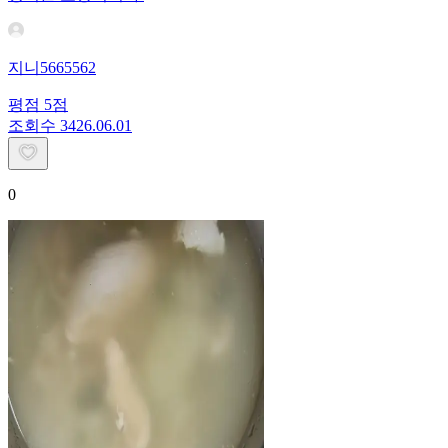
지니5665562
평점
5
점
조회수
34
26.06.01
0