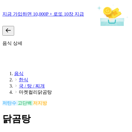
지금 가입하면 10,000P + 로또 10장 지급
음식 상세
음식
한식
국 / 탕 / 찌개
마켓컬리닭곰탕
저탄수
고단백
저지방
닭곰탕