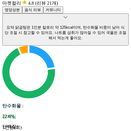
마켓컬리
4.8
(리뷰 21개)
영양성분
음식 리뷰
커뮤니티
요약
닭곰탕은 1인분 칼로리 약 125kcal이며, 탄수화물 비중이 낮아 식
단 조절 시 참고할 수 있어요.
나트륨 섭취가 많아질 수 있어 국물은 조절
해서 먹는게 좋아요.
탄수화물
탄수화물
:
22.6
%
단백질
단백질
:
1인분(회)