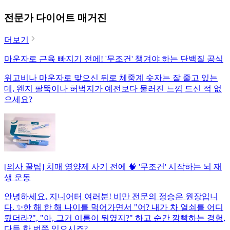
전문가 다이어트 매거진
더보기
마운자로 근육 빠지기 전에! '무조건' 챙겨야 하는 단백질 공식
위고비나 마운자로 맞으신 뒤로 체중계 숫자는 잘 줄고 있는
데, 왠지 팔뚝이나 허벅지가 예전보다 물러진 느낌 드신 적 없
으세요?
[의사 꿀팁] 치매 영양제 사기 전에 🧠 '무조건' 시작하는 뇌 재
생 운동
안녕하세요, 지니어터 여러분! 비만 전문의 정승은 원장입니
다. ✨한 해 한 해 나이를 먹어가면서 "어? 내가 차 열쇠를 어디
뒀더라?", "아, 그거 이름이 뭐였지?" 하고 순간 깜빡하는 경험,
다들 한 번쯤 있으시죠?