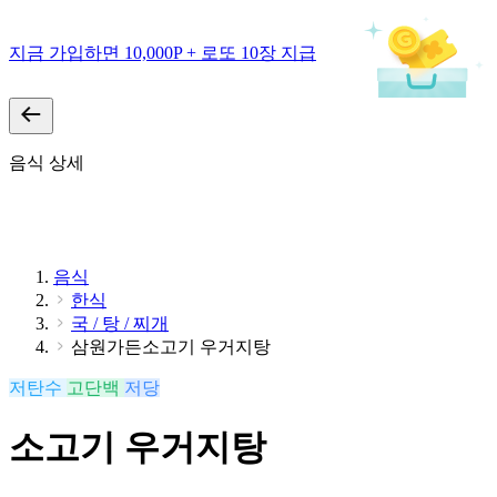
지금 가입하면 10,000P + 로또 10장 지급
음식 상세
음식
한식
국 / 탕 / 찌개
삼원가든소고기 우거지탕
저탄수
고단백
저당
소고기 우거지탕