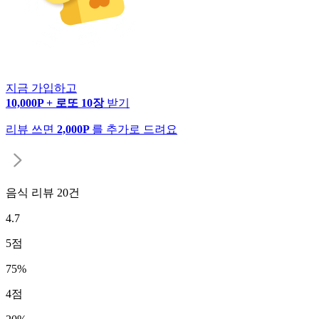
지금 가입하고
10,000P + 로또 10장
받기
리뷰 쓰면
2,000P
를 추가로 드려요
음식 리뷰
20
건
4.7
5
점
75
%
4
점