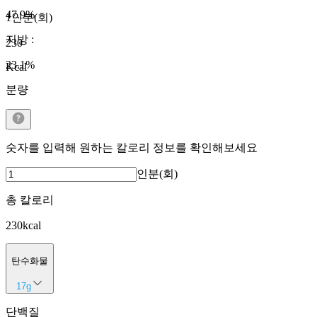
47.9
%
1인분(회)
지방
:
230
23.1
%
Kcal
분량
숫자를 입력해 원하는 칼로리 정보를 확인해보세요
인분(회)
총 칼로리
230
kcal
탄수화물
17
g
단백질