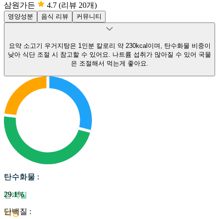
삼원가든
4.7
(리뷰 20개)
영양성분
음식 리뷰
커뮤니티
요약
소고기 우거지탕은 1인분 칼로리 약 230kcal이며, 탄수화물 비중이
낮아 식단 조절 시 참고할 수 있어요.
나트륨 섭취가 많아질 수 있어 국물
은 조절해서 먹는게 좋아요.
탄수화물
탄수화물
:
29.1
%
단백질
단백질
:
지방