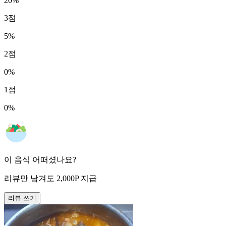
20
%
3
점
5
%
2
점
0
%
1
점
0
%
이 음식 어떠셨나요?
리뷰만 남겨도
2,000
P
지급
리뷰 쓰기