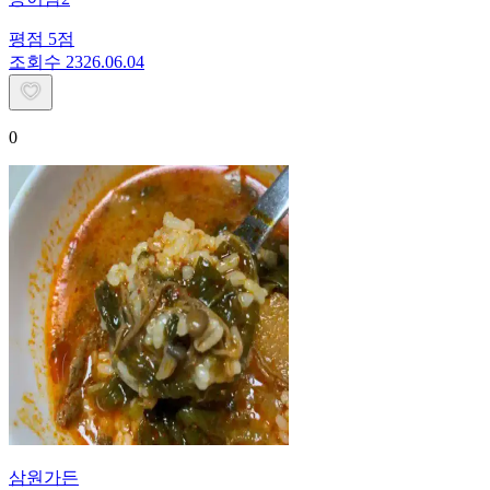
평점
5
점
조회수
23
26.06.04
0
삼원가든