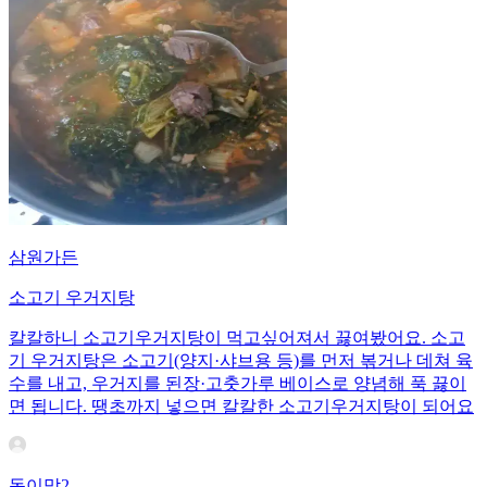
삼원가든
소고기 우거지탕
칼칼하니 소고기우거지탕이 먹고싶어져서 끓여봤어요. 소고
기 우거지탕은 소고기(양지·샤브용 등)를 먼저 볶거나 데쳐 육
수를 내고, 우거지를 된장·고춧가루 베이스로 양념해 푹 끓이
면 됩니다. 땡초까지 넣으면 칼칼한 소고기우거지탕이 되어요
동이맘2