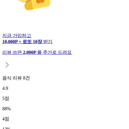
지금 가입하고
10,000P + 로또 10장
받기
리뷰 쓰면
2,000P
를 추가로 드려요
음식 리뷰
8
건
4.9
5
점
88
%
4
점