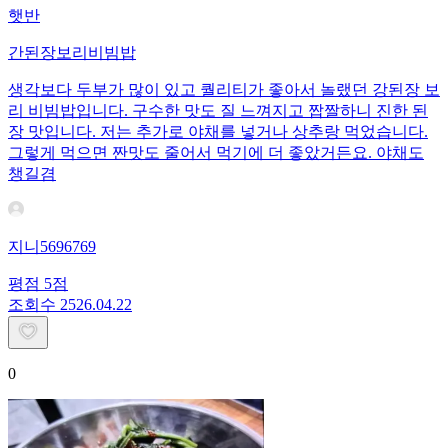
햇반
간된장보리비빔밥
생각보다 두부가 많이 있고 퀄리티가 좋아서 놀랬던 강된장 보
리 비빔밥입니다. 구수한 맛도 질 느껴지고 짭짤하니 진한 된
장 맛입니다. 저는 추가로 야채를 넣거나 상추랑 먹었습니다.
그렇게 먹으면 짠맛도 줄어서 먹기에 더 좋았거든요. 야채도
챙길겸
지니5696769
평점
5
점
조회수
25
26.04.22
0