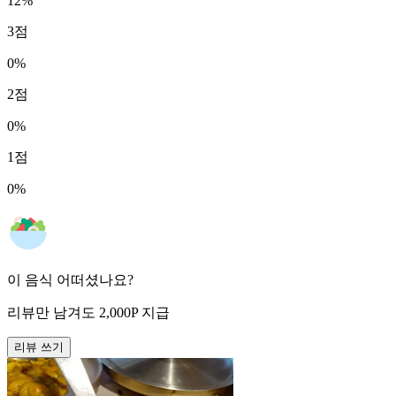
12
%
3
점
0
%
2
점
0
%
1
점
0
%
이 음식 어떠셨나요?
리뷰만 남겨도
2,000
P
지급
리뷰 쓰기