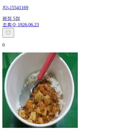
지니5541169
평점
5
점
조회수
19
26.06.23
0