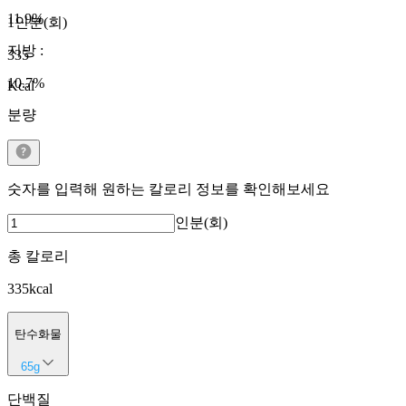
11.9
%
1인분(회)
지방
:
335
10.7
%
Kcal
분량
숫자를 입력해 원하는 칼로리 정보를 확인해보세요
인분(회)
총 칼로리
335
kcal
탄수화물
65
g
단백질