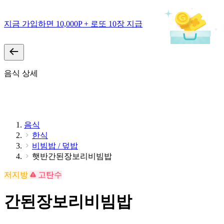
지금 가입하면 10,000P + 로또 10장 지급
음식 상세
음식
한식
비빔밥 / 덮밥
햇반간된장보리비빔밥
저지방
고탄수
간된장보리비빔밥