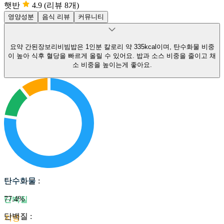
햇반
4.9
(리뷰 8개)
영양성분
음식 리뷰
커뮤니티
요약
간된장보리비빔밥은 1인분 칼로리 약 335kcal이며, 탄수화물 비중
이 높아 식후 혈당을 빠르게 올릴 수 있어요.
밥과 소스 비중을 줄이고 채
소 비중을 높이는게 좋아요.
탄수화물
탄수화물
:
77.4
%
단백질
단백질
:
지방