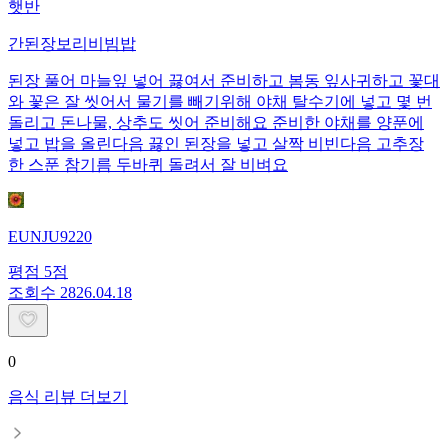
햇반
간된장보리비빔밥
된장 풀어 마늘잎 넣어 끓여서 준비하고 봄동 잎사귀하고 꽃대
와 꽃은 잘 씻어서 물기를 빼기위해 야채 탈수기에 넣고 몇 번
돌리고 돈나물, 상추도 씻어 준비해요 준비한 야채를 양푼에
넣고 밥을 올린다음 끓인 된장을 넣고 살짝 비빈다음 고추장
한 스푼 참기름 두바퀴 돌려서 잘 비벼요
EUNJU9220
평점
5
점
조회수
28
26.04.18
0
음식 리뷰 더보기