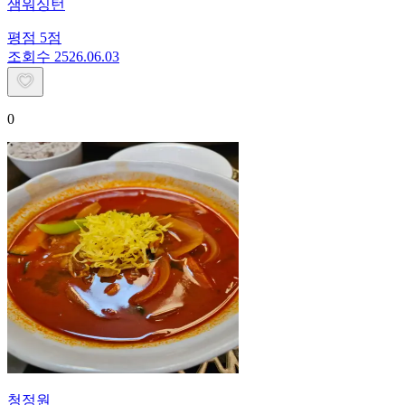
샘워싱턴
평점
5
점
조회수
25
26.06.03
0
청정원