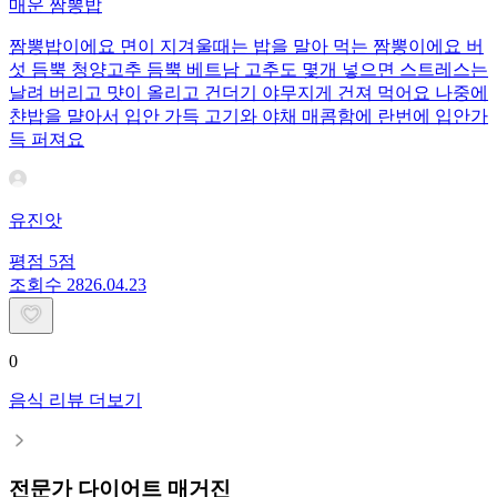
매운 짬뽕밥
짬뽕밥이에요 면이 지겨울때는 밥을 말아 먹는 짬뽕이에요 버
섯 듬뿍 청양고추 듬뿍 베트남 고추도 몇개 넣으면 스트레스는
날려 버리고 먓이 올리고 건더기 야무지게 건져 먹어요 나중에
챤밥을 먈아서 입안 가득 고기와 야채 매콤함에 란번에 입안가
득 퍼져요
유진앗
평점
5
점
조회수
28
26.04.23
0
음식 리뷰 더보기
전문가 다이어트 매거진