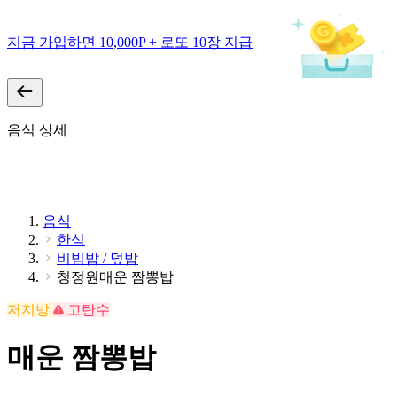
지금 가입하면 10,000P + 로또 10장 지급
음식 상세
음식
한식
비빔밥 / 덮밥
청정원매운 짬뽕밥
저지방
고탄수
매운 짬뽕밥