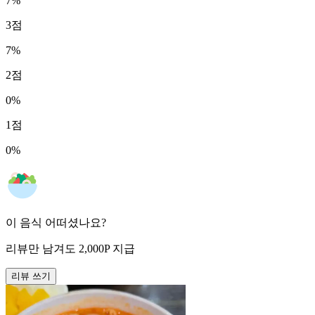
7
%
3
점
7
%
2
점
0
%
1
점
0
%
이 음식 어떠셨나요?
리뷰만 남겨도
2,000
P
지급
리뷰 쓰기