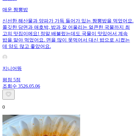
매운 짬뽕밥
신선한 해산물과 양파가 가득 들어가 있는 짬뽕밥을 먹었어요.
쫄깃한 당면과 애호박, 밥과 잘 어울리는 얼큰한 국물까지 최
고의 맛집이에요! 정말 배불렀는데도 국물이 맛있어서 계속
밥을 말아 먹었어요. 면을 많이 못먹어서 대신 밥으로 시켰는
데 양도 많고 좋았어요.
지니어뜽
평점
5
점
조회수
35
26.05.06
0