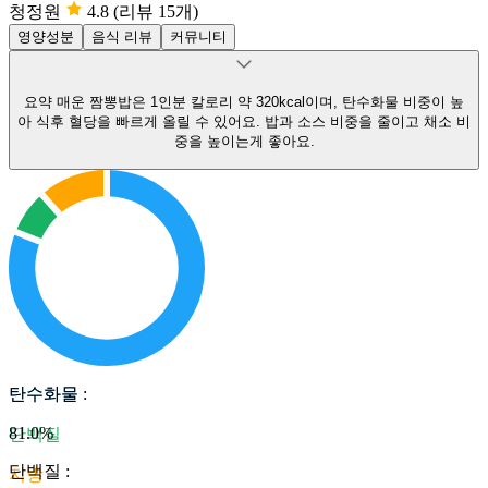
청정원
4.8
(리뷰 15개)
영양성분
음식 리뷰
커뮤니티
요약
매운 짬뽕밥은 1인분 칼로리 약 320kcal이며, 탄수화물 비중이 높
아 식후 혈당을 빠르게 올릴 수 있어요.
밥과 소스 비중을 줄이고 채소 비
중을 높이는게 좋아요.
탄수화물
탄수화물
:
81.0
%
단백질
단백질
:
지방