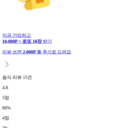
지금 가입하고
10,000P + 로또 10장
받기
리뷰 쓰면
2,000P
를 추가로 드려요
음식 리뷰
15
건
4.8
5
점
86
%
4
점