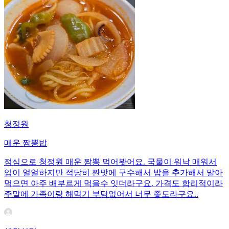
청정원
매운 짬뽕밥
점심으로 청정원 매운 짬뽕 먹어봣어요. 국물이 워낙 매워서
입이 얼얼하지만 적당히 짠맛에 구수해서 밥을 추가해서 말아
먹으면 아주 배부르게 먹을수 잇더라구요. 가격도 합리적이라
주말에 가족이랑 해먹기 부담없어서 너무 좋도라구요..