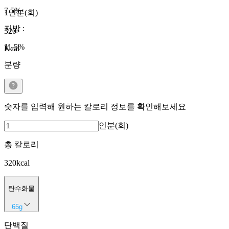
7.5
%
1인분(회)
지방
:
320
11.5
%
Kcal
분량
숫자를 입력해 원하는 칼로리 정보를 확인해보세요
인분(회)
총 칼로리
320
kcal
탄수화물
65
g
단백질