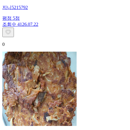
지니5215792
평점
5
점
조회수
41
26.07.22
0