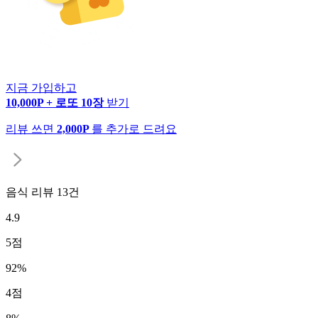
지금 가입하고
10,000P + 로또 10장
받기
리뷰 쓰면
2,000P
를 추가로 드려요
음식 리뷰
13
건
4.9
5
점
92
%
4
점