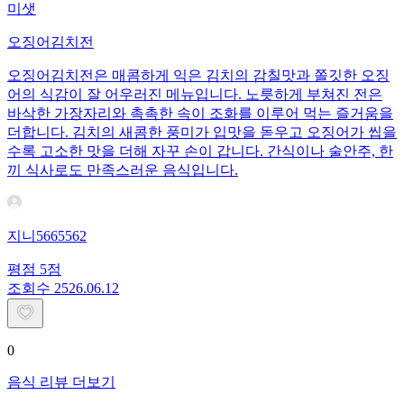
미샛
오징어김치전
오징어김치전은 매콤하게 익은 김치의 감칠맛과 쫄깃한 오징
어의 식감이 잘 어우러진 메뉴입니다. 노릇하게 부쳐진 전은
바삭한 가장자리와 촉촉한 속이 조화를 이루어 먹는 즐거움을
더합니다. 김치의 새콤한 풍미가 입맛을 돋우고 오징어가 씹을
수록 고소한 맛을 더해 자꾸 손이 갑니다. 간식이나 술안주, 한
끼 식사로도 만족스러운 음식입니다.
지니5665562
평점
5
점
조회수
25
26.06.12
0
음식 리뷰 더보기