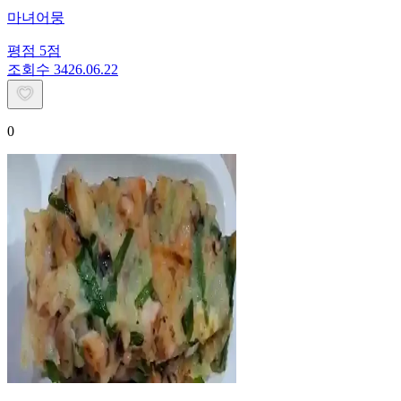
마녀어뭉
평점
5
점
조회수
34
26.06.22
0