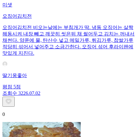
미샛
오징어김치전
오징어김치전 비오는날에는 부침개가 딱. 냉동 오징어는 살짝
해동시켜 내장 빼고 깨끗히 씻은뒤 채 썰어두고 김치는 꺼내서
채썬다. 양푼에 물, 탄산수 넣고 메밀가루, 튀김가루, 찹쌀가루
적당히 섞어서 넣어주고 소금간한다. 오징어 섞어 후라이팬에
맛있게 지진다.
딸기웅좋아
평점
5
점
조회수
32
26.07.02
0