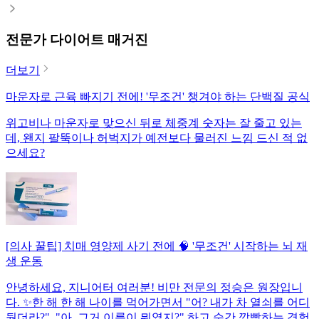
전문가 다이어트 매거진
더보기
마운자로 근육 빠지기 전에! '무조건' 챙겨야 하는 단백질 공식
위고비나 마운자로 맞으신 뒤로 체중계 숫자는 잘 줄고 있는
데, 왠지 팔뚝이나 허벅지가 예전보다 물러진 느낌 드신 적 없
으세요?
[의사 꿀팁] 치매 영양제 사기 전에 🧠 '무조건' 시작하는 뇌 재
생 운동
안녕하세요, 지니어터 여러분! 비만 전문의 정승은 원장입니
다. ✨한 해 한 해 나이를 먹어가면서 "어? 내가 차 열쇠를 어디
뒀더라?", "아, 그거 이름이 뭐였지?" 하고 순간 깜빡하는 경험,