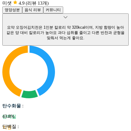
미샛
4.9
(리뷰 13개)
영양성분
음식 리뷰
커뮤니티
요약
오징어김치전은 1인분 칼로리 약 320kcal이며, 지방 함량이 높아
같은 양 대비 칼로리가 높아요
과다 섭취를 줄이고 다른 반찬과 균형을
맞춰서 먹는게 좋아요.
탄수화물
탄수화물
:
43.8
%
단백질
단백질
:
지방