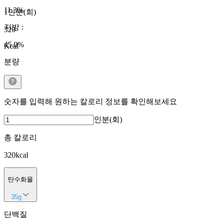
11.3
%
1인분(회)
지방
:
320
45.0
%
Kcal
분량
숫자를 입력해 원하는 칼로리 정보를 확인해보세요
인분(회)
총 칼로리
320
kcal
탄수화물
35
g
단백질