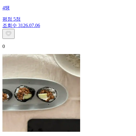
4땡
평점
5
점
조회수
31
26.07.06
0