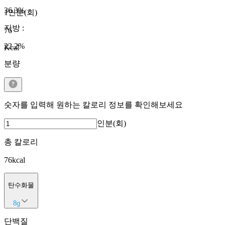
36.3
%
1인분(회)
지방
:
76
22.2
%
Kcal
분량
숫자를 입력해 원하는 칼로리 정보를 확인해보세요
인분(회)
총 칼로리
76
kcal
탄수화물
8
g
단백질