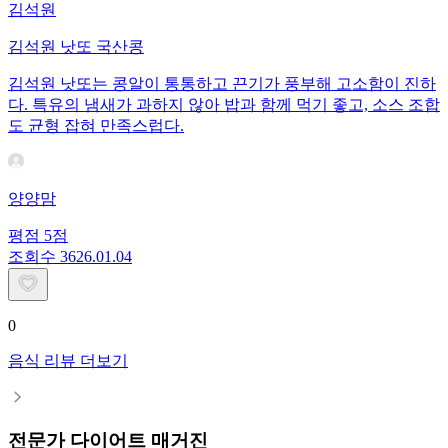
김석원
김석원 낫또 국산콩
김석원 낫또는 콩알이 통통하고 끈기가 풍부해 고소함이 진하
다. 특유의 냄새가 과하지 않아 밥과 함께 먹기 좋고, 소스 조합
도 균형 잡혀 만족스럽다.
양양맘
평점
5
점
조회수
36
26.01.04
0
음식 리뷰 더보기
전문가 다이어트 매거진