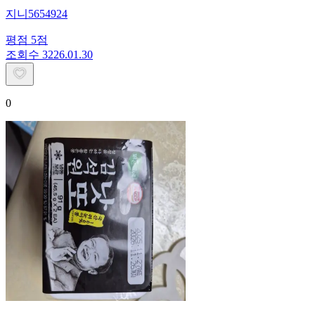
지니5654924
평점
5
점
조회수
32
26.01.30
0