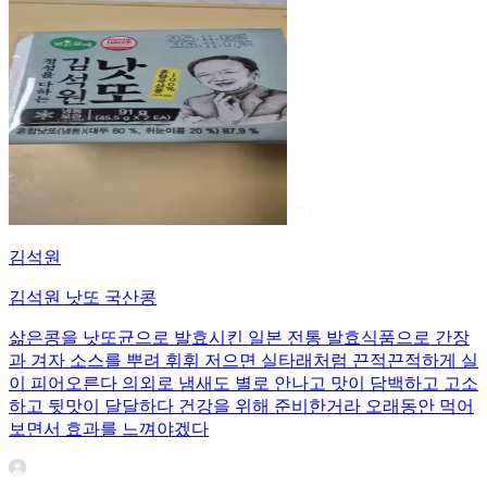
김석원
김석원 낫또 국산콩
삶은콩을 낫또균으로 발효시킨 일본 전통 발효식품으로 간장
과 겨자 소스를 뿌려 휘휘 저으면 실타래처럼 끈적끈적하게 실
이 피어오른다 의외로 냄새도 별로 안나고 맛이 담백하고 고소
하고 뒷맛이 달달하다 건강을 위해 준비한거라 오래동안 먹어
보면서 효과를 느껴야겠다