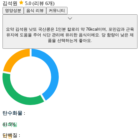
김석원
5.0
(리뷰 6개)
영양성분
음식 리뷰
커뮤니티
요약
김석원 낫또 국산콩은 1인분 칼로리 약 76kcal이며, 포만감과 근육
유지에 도움을 주어 식단 관리에 유리한 음식이에요.
당 함량이 낮은 제
품을 선택하는게 좋아요.
탄수화물
탄수화물
:
41.5
%
단백질
단백질
:
지방