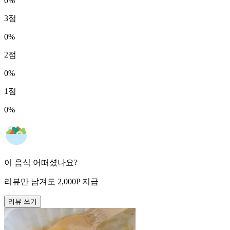
0
%
3
점
0
%
2
점
0
%
1
점
0
%
이 음식 어떠셨나요?
리뷰만 남겨도
2,000
P
지급
리뷰 쓰기