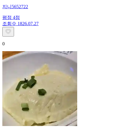
지니5652722
평점
4
점
조회수
18
26.07.27
0