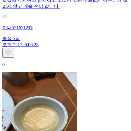
칼칼함이 계란의 담백하고 고소한 맛과 부드럽게 어우러져 질
리지 않고 계속 손이 갑니다.
지니5716712카
평점
5
점
조회수
17
26.06.28
0