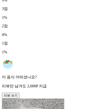
9
%
3
점
1
%
2
점
0
%
1
점
1
%
이 음식 어떠셨나요?
리뷰만 남겨도
2,000
P
지급
리뷰 쓰기