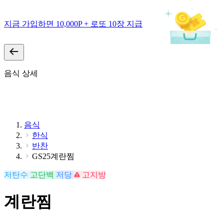
지금 가입하면 10,000P + 로또 10장 지급
음식 상세
음식
한식
반찬
GS25계란찜
저탄수
고단백
저당
고지방
계란찜