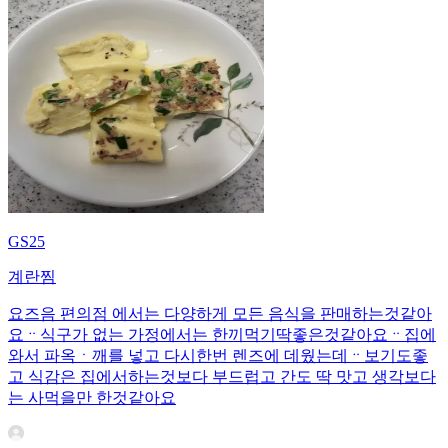
GS25
계란찜
요즈음 편의점 에서는 다양하게 모든 음식을 판매하는것같아
요ᆢ식구가 없는 가정에서는 한끼먹기딱좋은것같아요ᆢ집에
와서 파옥ㆍ깨를 넣고 다시한번 렌즈에 데웠는데ᆢ보기도좋
고 식감은 집에서하는것보다 부드럽고 간도 딱 맛고 생각보다
는 사먹을만 한것같아요