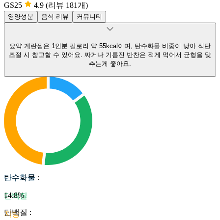
GS25
4.9
(리뷰 181개)
영양성분
음식 리뷰
커뮤니티
요약
계란찜은 1인분 칼로리 약 55kcal이며, 탄수화물 비중이 낮아 식단
조절 시 참고할 수 있어요.
짜거나 기름진 반찬은 적게 먹어서 균형을 맞
추는게 좋아요.
탄수화물
탄수화물
:
14.8
%
단백질
단백질
:
지방