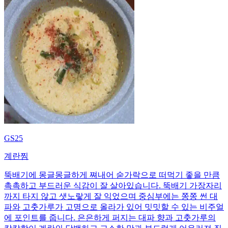
GS25
계란찜
뚝배기에 몽글몽글하게 쪄내어 숟가락으로 떠먹기 좋을 만큼
촉촉하고 부드러운 식감이 잘 살아있습니다. 뚝배기 가장자리
까지 타지 않고 샛노랗게 잘 익었으며 중심부에는 쫑쫑 썬 대
파와 고춧가루가 고명으로 올라가 있어 밋밋할 수 있는 비주얼
에 포인트를 줍니다. 은은하게 퍼지는 대파 향과 고춧가루의