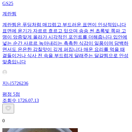
GS25
계란찜
계란찜은 푸딩처럼 매끄럽고 부드러운 표면이 인상적입니다
표면에 윤기가 자르르 흐르고 있으며 송송 썬 초록빛 쪽파 고
명이 앙증맞게 올라가 시각적인 포인트를 더해줍니다 입안에
넣는 순간 사르르 녹아내리는 촉촉한 식감이 일품이며 담백하
면서도 은은한 감칠맛이 깊게 퍼집니다 매운 요리를 먹을 때
곁들이거나 식사 전 속을 부드럽게 달래주는 달걀찜으로 안성
맞춤입니다
지니5726236
평점
5
점
조회수
17
26.07.13
0