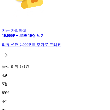
지금 가입하고
10,000P + 로또 10장
받기
리뷰 쓰면
2,000P
를 추가로 드려요
음식 리뷰
181
건
4.9
5
점
89
%
4
점