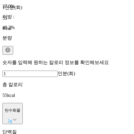
37.0
%
1인분(회)
지방
:
55
48.2
%
Kcal
분량
숫자를 입력해 원하는 칼로리 정보를 확인해보세요
인분(회)
총 칼로리
55
kcal
탄수화물
2
g
단백질