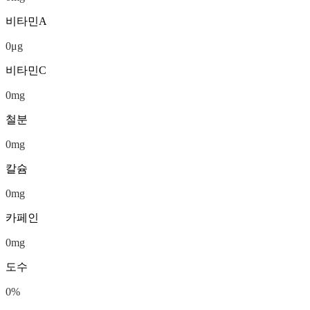
비타민A
0
μg
비타민C
0
mg
철분
0
mg
칼슘
0
mg
카페인
0
mg
도수
0
%