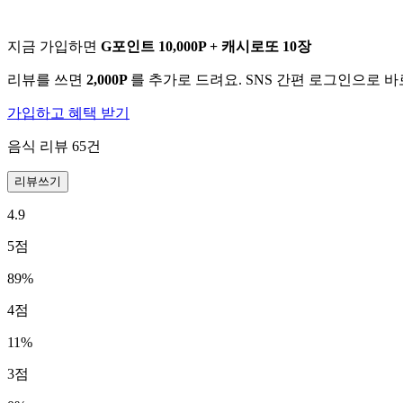
지금 가입하면
G포인트 10,000P + 캐시로또 10장
리뷰를 쓰면
2,000P
를 추가로 드려요. SNS 간편 로그인으로 
가입하고 혜택 받기
음식 리뷰
65
건
리뷰쓰기
4.9
5
점
89
%
4
점
11
%
3
점