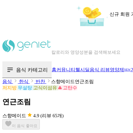
신규 회원 
칼로리와 영양성분을 검색해보세요
혈당 · 다이어트 음식 검색해보세요
음식 카테고리
홈
커뮤니티
헬시딜
음식 리뷰
영양제
NEW
음식 · 영양제 리뷰를 찾아보세요
음식
한식
반찬
스향메이드연근조림
저지방
무설탕
고식이섬유
고탄수
연근조림
스향메이드
4.9
(리뷰 65개)
이 음식 좋아요