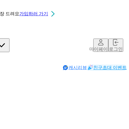
0장
드려요
가입하러 가기
마이페이지
로그인
캐시리뷰
친구초대 이벤트