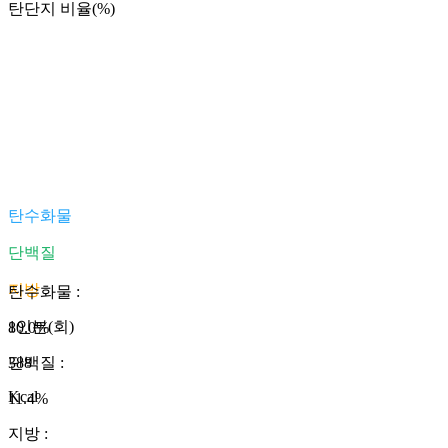
탄단지 비율(%)
탄수화물
단백질
지방
탄수화물
:
1인분(회)
80.0
%
388
단백질
:
Kcal
11.4
%
지방
: