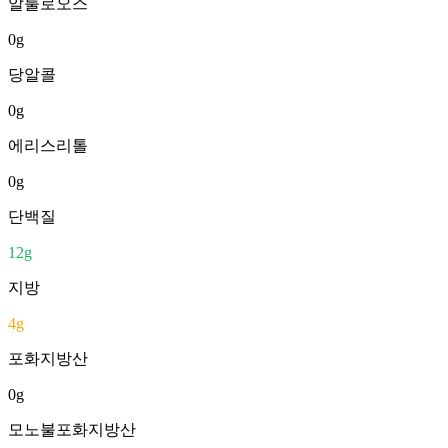
알룰로오스
0
g
당알콜
0
g
에리스리톨
0
g
단백질
12
g
지방
4
g
포화지방산
0
g
모노불포화지방산