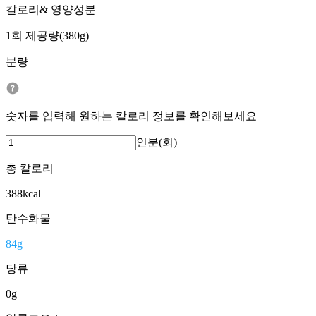
칼로리& 영양성분
1회 제공량(380g)
분량
숫자를 입력해 원하는 칼로리 정보를 확인해보세요
인분(회)
총 칼로리
388
kcal
탄수화물
84
g
당류
0
g