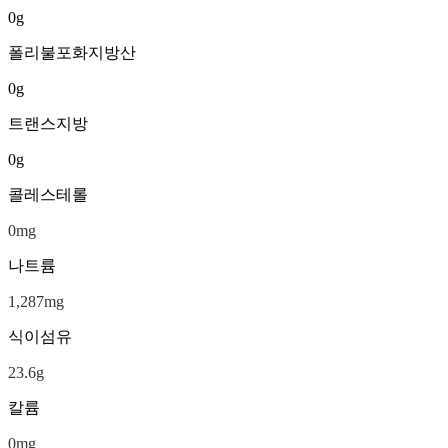
0
g
폴리불포화지방산
0
g
트랜스지방
0
g
콜레스테롤
0
mg
나트륨
1,287
mg
식이섬유
23.6
g
칼륨
0
mg