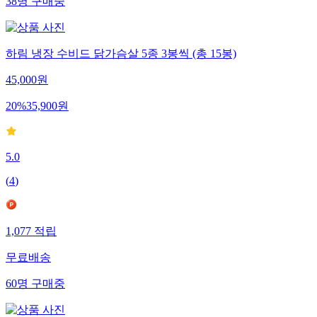
38
명
구매중
하림 냉장 수비드 닭가슴살 5종 3봉씩 (총 15봉)
45,000
원
20
%
35,900
원
5.0
(
4
)
1,077
적립
무료배송
60
명
구매중