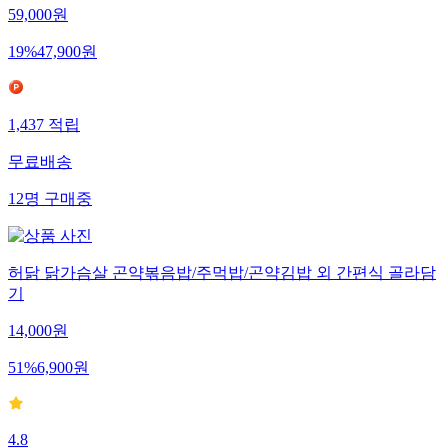
59,000
원
19
%
47,900
원
1,437
적립
무료배송
12
명
구매중
허닭 닭가슴살 곤약볶음밥/주먹밥/곤약김밥 외 간편식 골라담
기
14,000
원
51
%
6,900
원
4.8