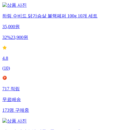
하림 수비드 닭가슴살 블랙페퍼 100g 10개 세트
35,000
원
32
%
23,900
원
4.8
(
10
)
717
적립
무료배송
173
명
구매중