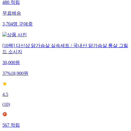
480
적립
무료배송
3,704
명
구매중
[10팩] 다신샵 닭가슴살 실속세트 / 국내산 닭가슴살 통살 그릴
드 소시지
30,000
원
37
%
18,900
원
4.5
(
10
)
567
적립