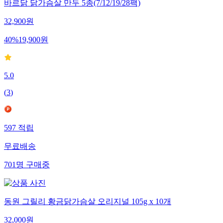
바르닭 닭가슴살 만두 5종(7/12/19/28팩)
32,900
원
40
%
19,900
원
5.0
(
3
)
597
적립
무료배송
701
명
구매중
동원 그릴리 황금닭가슴살 오리지널 105g x 10개
32,000
원