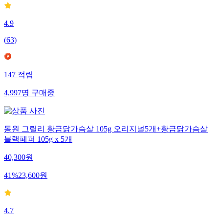
4.9
(
63
)
147
적립
4,997
명
구매중
동원 그릴리 황금닭가슴살 105g 오리지널5개+황금닭가슴살
블랙페퍼 105g x 5개
40,300
원
41
%
23,600
원
4.7