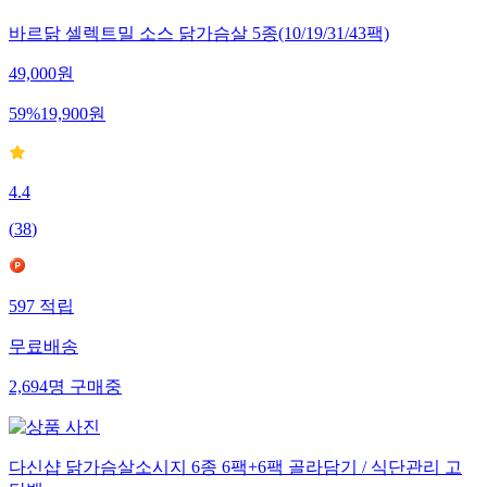
바르닭 셀렉트밀 소스 닭가슴살 5종(10/19/31/43팩)
49,000
원
59
%
19,900
원
4.4
(
38
)
597
적립
무료배송
2,694
명
구매중
다신샵 닭가슴살소시지 6종 6팩+6팩 골라담기 / 식단관리 고