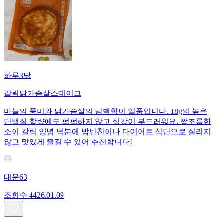
하루3닭
갈릭닭가슴살스테이크
마늘의 풍미와 닭가슴살의 담백함이 일품입니다. 18g의 높은
단백질 함량에도 퍽퍽하지 않고 식감이 부드러워요. 짭조름한
소이 갈릭 양념 덕분에 밥반찬이나 다이어트 식단으로 질리지
않고 맛있게 즐길 수 있어 추천합니다!
대문63
조회수
44
26.01.09