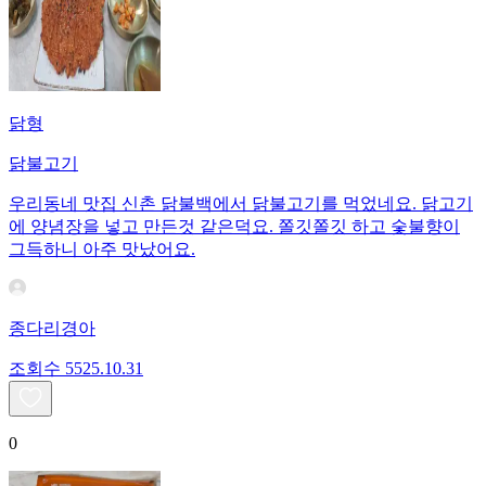
닭형
닭불고기
우리동네 맛집 신촌 닭불백에서 닭불고기를 먹었네요. 닭고기
에 양념장을 넣고 만든것 같은덕요. 쫄깃쫄깃 하고 숯불향이
그득하니 아주 맛났어요.
종다리경아
조회수
55
25.10.31
0