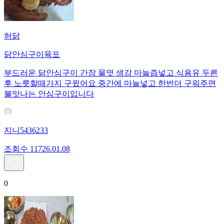
허닭
닭안심구이육포
부드러운 닭안심구이 간장 물엿 생강 마늘즙넣고 식용유 두른
후 노릇할때가지 구윘어요 중간에 마늘넣고 한번더 구워주면
불맛나는 안심구이입니다
지니5436233
조회수
117
26.01.08
0