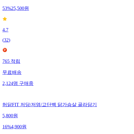
53
%
25,500
원
4.7
(
32
)
765
적립
무료배송
2,124
명
구매중
허닭FIT 저당/저염/고단백 닭가슴살 골라담기
5,800
원
16
%
4,900
원