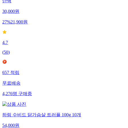
단백
30,000
원
27
%
21,900
원
4.7
(
50
)
657
적립
무료배송
4,276
명
구매중
하림 수비드 닭가슴살 트러플 100g 10개
54,000
원