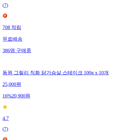
(
7
)
708
적립
무료배송
386
명
구매중
동원 그릴리 직화 닭가슴살 스테이크 100g x 10개
25,000
원
16
%
20,900
원
4.7
(
7
)