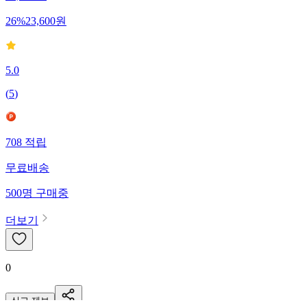
26
%
23,600
원
5.0
(
5
)
708
적립
무료배송
500
명
구매중
더보기
0
신고·제보