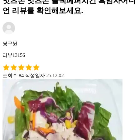
잇츠온 잇츠온 블랙페퍼치킨 흑임자어니
언 리뷰를 확인해보세요.
짱구뉜
리뷰13156
조회수 84
작성일자 25.12.02