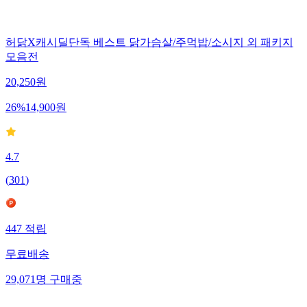
허닭X캐시딜단독 베스트 닭가슴살/주먹밥/소시지 외 패키지
모음전
20,250
원
26
%
14,900
원
4.7
(
301
)
447
적립
무료배송
29,071
명
구매중