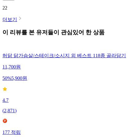
22
더보기
이 리뷰를 본 유저들이 관심있어 한 상품
허닭 닭가슴살/스테이크/소시지 외 베스트 118종 골라담기
11,700
원
50
%
5,900
원
4.7
(
2,871
)
177
적립