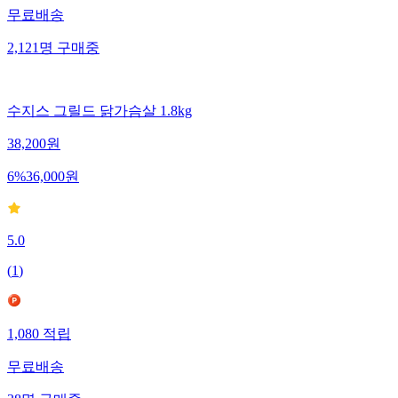
무료배송
2,121
명
구매중
수지스 그릴드 닭가슴살 1.8kg
38,200
원
6
%
36,000
원
5.0
(
1
)
1,080
적립
무료배송