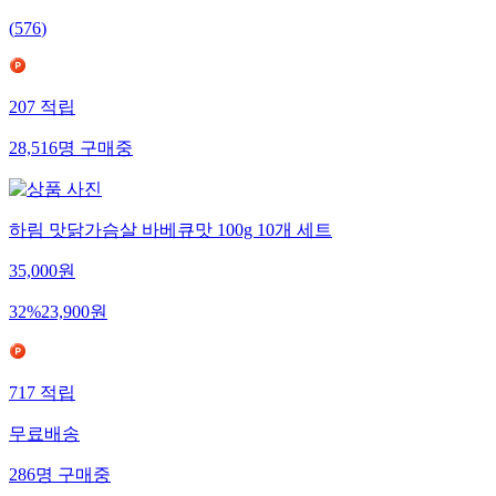
(
576
)
207
적립
28,516
명
구매중
하림 맛닭가슴살 바베큐맛 100g 10개 세트
35,000
원
32
%
23,900
원
717
적립
무료배송
286
명
구매중