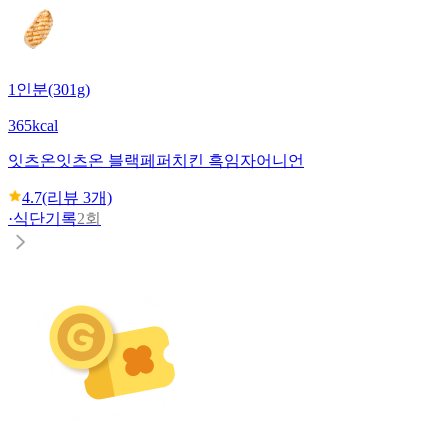
1인분(301g)
365kcal
잇츠온
잇츠온 블랙페퍼치킨 흑임자어니언
4.7
(리뷰
3
개)
·
식단기록
2회