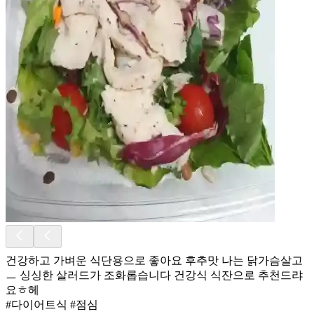
건강하고 가벼운 식단용으로 좋아요 후추맛 나는 닭가슴살고
ㅡ 싱싱한 살러드가 조화롭습니다 건강식 식잔으로 추천드랴
요ㅎ헤
#다이어트식 #점심