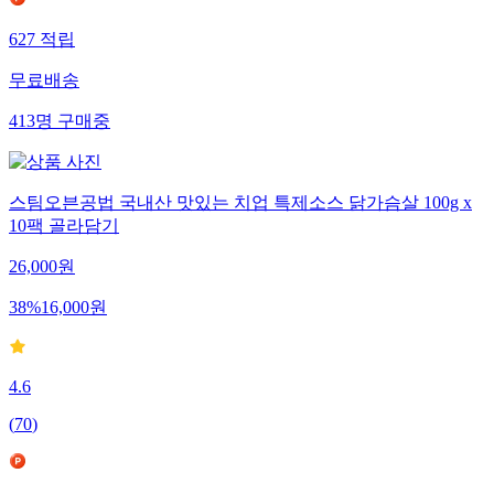
627
적립
무료배송
413
명
구매중
스팀오븐공법 국내산 맛있는 치업 특제소스 닭가슴살 100g x
10팩 골라담기
26,000
원
38
%
16,000
원
4.6
(
70
)