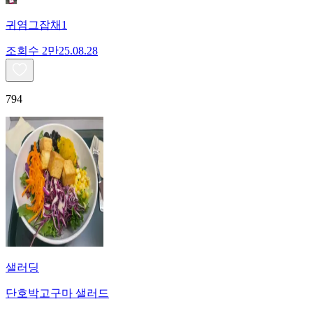
귀염그잡채1
조회수
2만
25.08.28
794
샐러딩
단호박고구마 샐러드