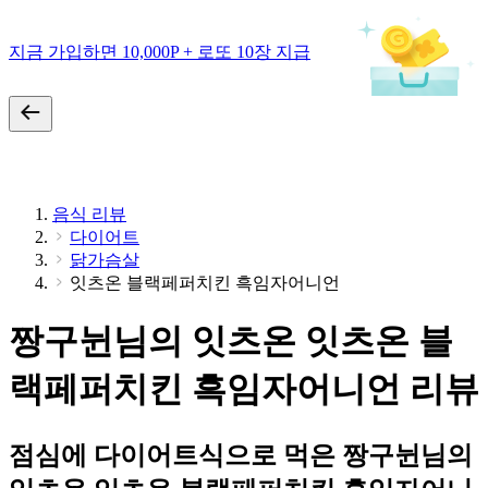
지금 가입하면 10,000P + 로또 10장 지급
음식 리뷰
다이어트
닭가슴살
잇츠온 블랙페퍼치킨 흑임자어니언
짱구뉜님의 잇츠온 잇츠온 블
랙페퍼치킨 흑임자어니언 리뷰
점심에 다이어트식으로 먹은 짱구뉜님의