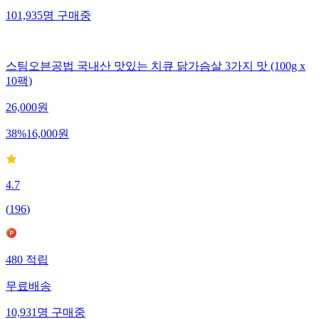
101,935
명
구매중
스팀오븐공법 국내산 맛있는 치큐 닭가슴살 3가지 맛 (100g x
10팩)
26,000
원
38
%
16,000
원
4.7
(
196
)
480
적립
무료배송
10,931
명
구매중