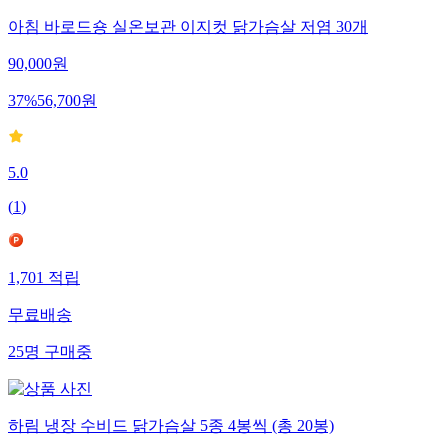
아침 바로드숑 실온보관 이지컷 닭가슴살 저염 30개
90,000
원
37
%
56,700
원
5.0
(
1
)
1,701
적립
무료배송
25
명
구매중
하림 냉장 수비드 닭가슴살 5종 4봉씩 (총 20봉)