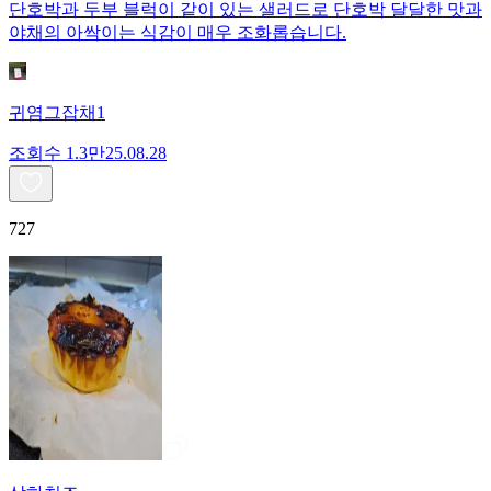
단호박과 두부 블럭이 같이 있는 샐러드로 단호박 달달한 맛과
야채의 아싹이는 식감이 매우 조화롭습니다.
귀염그잡채1
조회수
1.3만
25.08.28
727