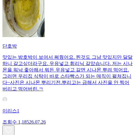
단호박
맛있는 밤호박이 보여서 쪄줬어요. 찐것도 그냥 맛있지만 달달
하니 갈고싶더라구요. 우유넣고 휘리닉 갈았습니다. 저는 시나
몬을 워낙 좋아해서 뭐든 우유넣고 갈면 시나몬 뿌려 먹어요.
그러면 우리집 식탁이 바로 스타빡스가 되는 매직이 펼쳐집니
다~사진은 시나몬 뿌리기전.뿌리고는 급해서 사진을 안 찍어
버리고 먹어버린.ㅋ
이리스1
조회수
1,185
26.07.26