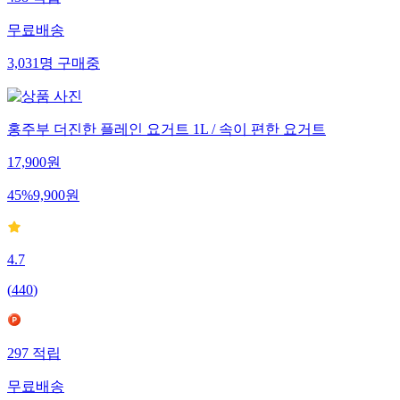
무료배송
3,031
명
구매중
홍주부 더진한 플레인 요거트 1L / 속이 편한 요거트
17,900
원
45
%
9,900
원
4.7
(
440
)
297
적립
무료배송