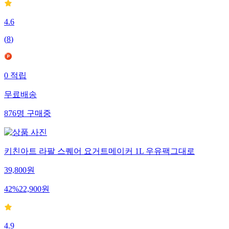
4.6
(
8
)
0
적립
무료배송
876
명
구매중
키친아트 라팔 스퀘어 요거트메이커 1L 우유팩그대로
39,800
원
42
%
22,900
원
4.9