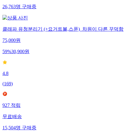
26,763
명
구매중
클래파 유청분리기 (+요거트볼,스푼)_차원이 다른 꾸덕함
75,000
원
59
%
30,900
원
4.8
(
169
)
927
적립
무료배송
15,504
명
구매중