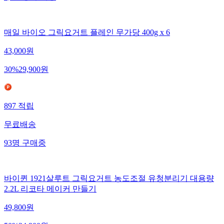
매일 바이오 그릭요거트 플레인 무가당 400g x 6
43,000
원
30
%
29,900
원
897
적립
무료배송
93
명
구매중
바이퀸 1921살루트 그릭요거트 농도조절 유청분리기 대용량
2.2L 리코타 메이커 만들기
49,800
원