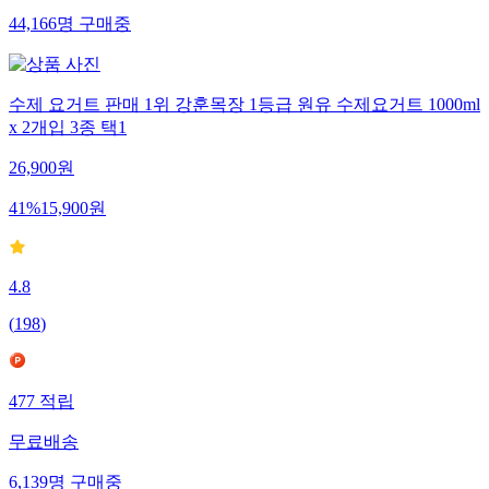
44,166
명
구매중
수제 요거트 판매 1위 강훈목장 1등급 원유 수제요거트 1000ml
x 2개입 3종 택1
26,900
원
41
%
15,900
원
4.8
(
198
)
477
적립
무료배송
6,139
명
구매중