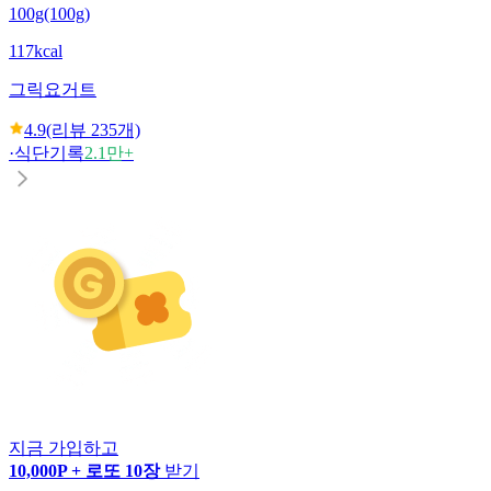
100g(100g)
117kcal
그릭요거트
4.9
(리뷰
235
개)
·
식단기록
2.1만+
지금 가입하고
10,000P + 로또 10장
받기