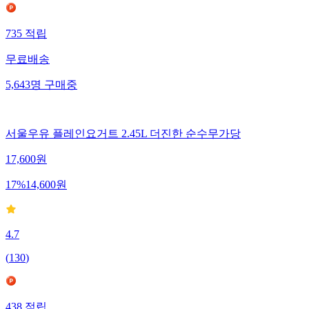
735
적립
무료배송
5,643
명
구매중
서울우유 플레인요거트 2.45L 더진한 순수무가당
17,600
원
17
%
14,600
원
4.7
(
130
)
438
적립