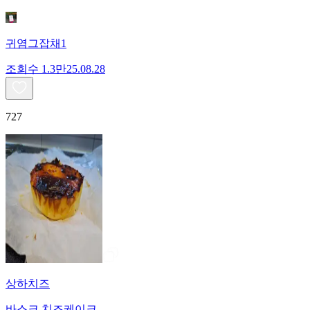
귀염그잡채1
조회수
1.3만
25.08.28
727
상하치즈
바스크 치즈케이크