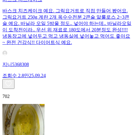
바스크 치즈케이크 예요. 그릭요거트로 직접 만들어 봤어요.
그릭요거트 250g 계란 2개 옥수수전분 2큰술 알룰로스 2~3큰
술 예요. 바닐라 오일 5방울 정도.. 넣어야 하는데.. 바닐라오일
이 도착전이라.. 우선 위 재료로 180도에서 20분정도 완성!!!!
냉동장고에 넣어두고 먹고 냉동실에 넣어놓고 먹어도 좋아요
~ 완전 건강식!! 다이어트식 예요.
지니5368308
조회수
2.8만
25.09.24
702