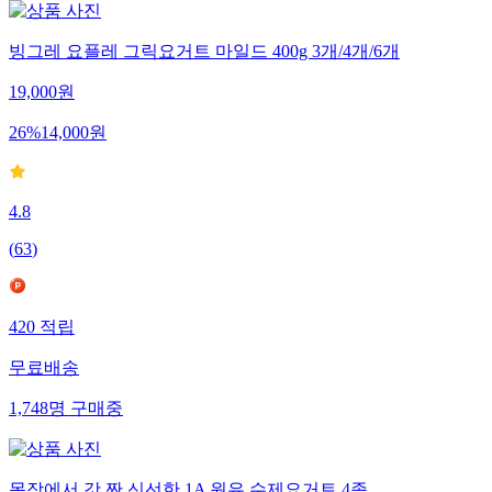
빙그레 요플레 그릭요거트 마일드 400g 3개/4개/6개
19,000
원
26
%
14,000
원
4.8
(
63
)
420
적립
무료배송
1,748
명
구매중