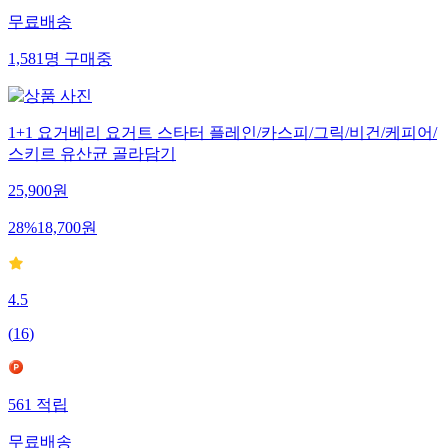
무료배송
1,581
명
구매중
1+1 요거베리 요거트 스타터 플레인/카스피/그릭/비건/케피어/
스키르 유산균 골라담기
25,900
원
28
%
18,700
원
4.5
(
16
)
561
적립
무료배송