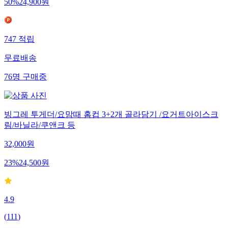
50
%
24,900
원
747
적립
무료배송
76
명
구매중
빙그레 투게더/요맘때 홈컵 3+2개 골라담기 /요거트아이스크
림/바닐라/쿠앤크 등
32,000
원
23
%
24,500
원
4.9
(
111
)