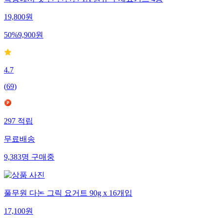
목장에서 갓 짠 신선한 1A 원유 수제요거트 4종
19,800
원
50
%
9,900
원
4.7
(
69
)
297
적립
무료배송
9,383
명
구매중
풀무원 다논 그릭 요거트 90g x 16개입
17,100
원