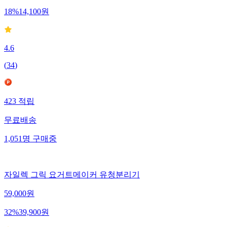
18
%
14,100
원
4.6
(
34
)
423
적립
무료배송
1,051
명
구매중
자일렉 그릭 요거트메이커 유청분리기
59,000
원
32
%
39,900
원