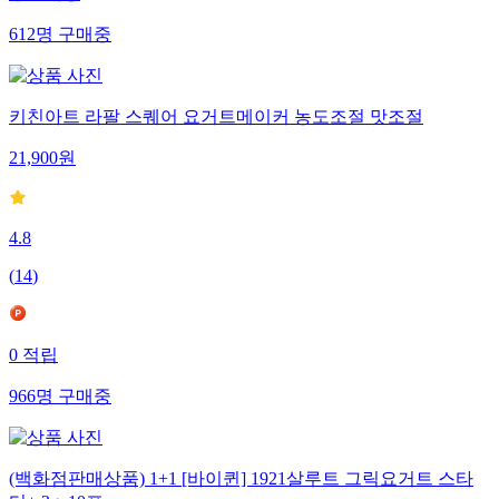
612
명
구매중
키친아트 라팔 스퀘어 요거트메이커 농도조절 맛조절
21,900
원
4.8
(
14
)
0
적립
966
명
구매중
(백화점판매상품) 1+1 [바이퀸] 1921살루트 그릭요거트 스타