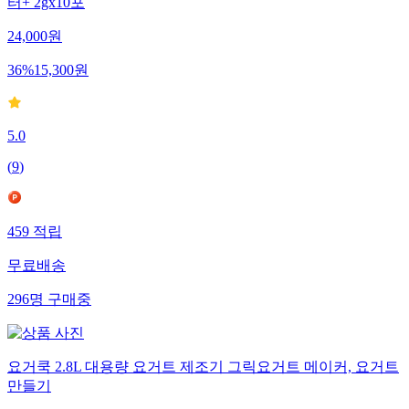
터+ 2gx10포
24,000
원
36
%
15,300
원
5.0
(
9
)
459
적립
무료배송
296
명
구매중
요거쿡 2.8L 대용량 요거트 제조기 그릭요거트 메이커, 요거트
만들기