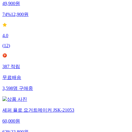
49,900
원
74
%
12,900
원
4.0
(
12
)
387
적립
무료배송
3,598
명
구매중
셰퍼 욜로 요거트메이커 JSK-21053
60,000
원