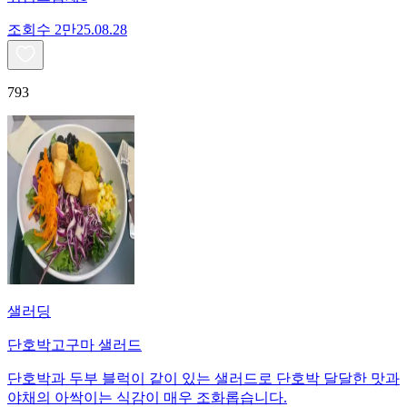
조회수
2만
25.08.28
793
샐러딩
단호박고구마 샐러드
단호박과 두부 블럭이 같이 있는 샐러드로 단호박 달달한 맛과
야채의 아싹이는 식감이 매우 조화롭습니다.