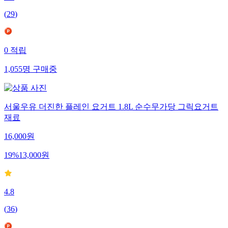
(
29
)
0
적립
1,055
명
구매중
서울우유 더진한 플레인 요거트 1.8L 순수무가당 그릭요거트
재료
16,000
원
19
%
13,000
원
4.8
(
36
)