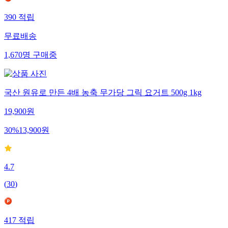
390
적립
무료배송
1,670
명
구매중
국산 원유로 만든 4배 농축 무가당 그릭 요거트 500g 1kg
19,900
원
30
%
13,900
원
4.7
(
30
)
417
적립