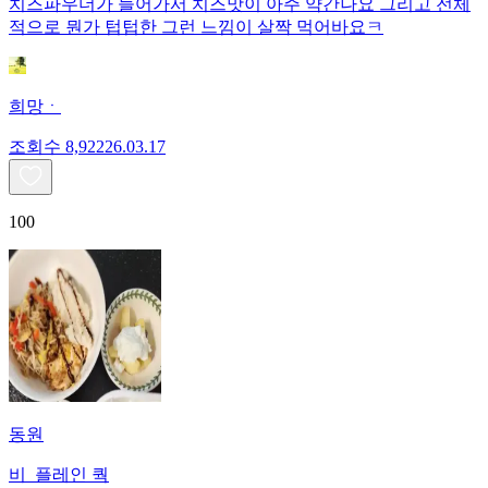
치즈파우더가 들어가서 치즈맛이 아주 약간나요 그리고 전체
적으로 뭔가 텁텁한 그런 느낌이 살짝 먹어바요ㅋ
희망ㆍ
조회수
8,922
26.03.17
100
동원
비_플레인 쿽