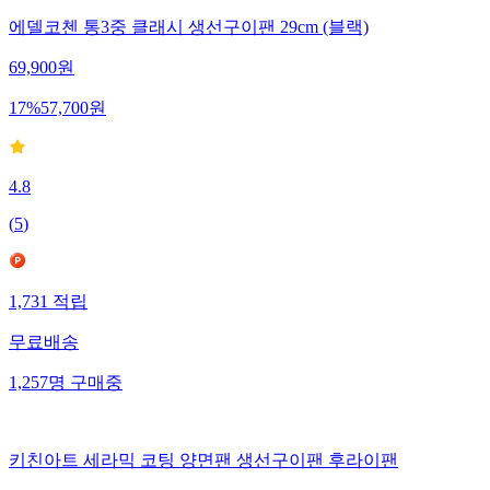
에델코첸 통3중 클래시 생선구이팬 29cm (블랙)
69,900
원
17
%
57,700
원
4.8
(
5
)
1,731
적립
무료배송
1,257
명
구매중
키친아트 세라믹 코팅 양면팬 생선구이팬 후라이팬