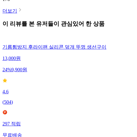
더보기
이 리뷰를 본 유저들이 관심있어 한 상품
기름튐방지 후라이팬 실리콘 덮개 뚜껑 생선구이
13,000
원
24
%
9,900
원
4.6
(
504
)
297
적립
무료배송