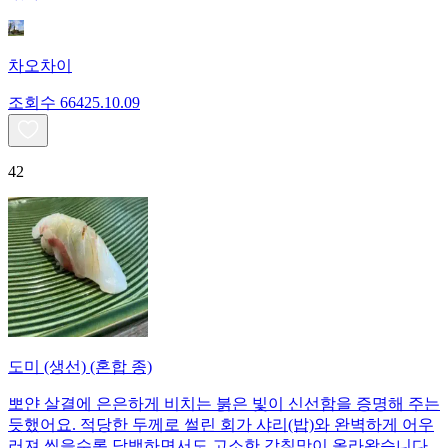
차오차이
조회수
664
25.10.09
42
도미 (생선) (혼합 종)
뽀얀 살결에 은은하게 비치는 붉은 빛이 신선함을 증명해 주는
듯했어요. 적당한 두께로 썰린 회가 샤리(밥)와 완벽하게 어우
러져 씹을수록 담백하면서도 고소한 감칠맛이 올라왔습니다.