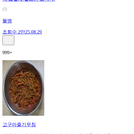
똘맹
조회수
2만
25.08.29
999+
고구마줄기무침