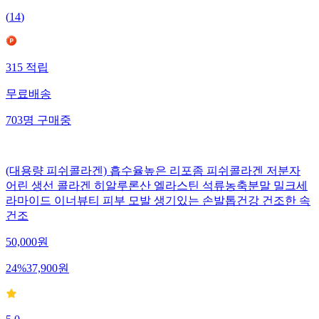
(
14
)
315
적립
무료배송
703
명
구매중
(대용량 피쉬콜라겐) 흡수율높은 리포좀 피쉬콜라겐 저분자
어린 생선 콜라겐 히알루론산 엘라스틴 석류농축분말 밀크세
라마이드 이너뷰티 피부 모발 생기있는 손발톱건강 건조한 속
건조
50,000
원
24
%
37,900
원