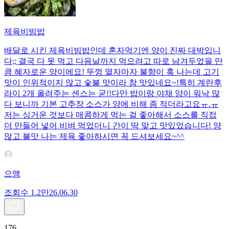
제육비빔밥
배달로 시킨 제육비빔밥인데 혼자먹기엔 양이 진짜 대박입니
다;; 결국 다 못 먹고 다음날까지 먹으려고 따로 남겨두었을 만
큼 혜자로운 양이에요! 뚜껑 열자마자 불향이 훅 나는데 고기
맛이 인위적이지 않고 숯불 맛이라 참 맛있네요~!특히 계란후
라이 2개 올려주는 센스는 굳!! ​다만 밥이랑 야채 양이 워낙 많
다 보니까 기본 고추장 소스가 양에 비해 좀 적더라고요ㅠ.ㅠ
저는 싱거운 것보다 매콤하게 먹는 걸 좋아해서 소스를 직접
더 만들어 넣어 비벼 먹었더니 간이 딱 맞고 맛있었습니다! 양
많고 불맛 나는 제육 좋아하시면 꼭 드셔보세요~^^
으앵
조회수
1.2만
26.06.30
176