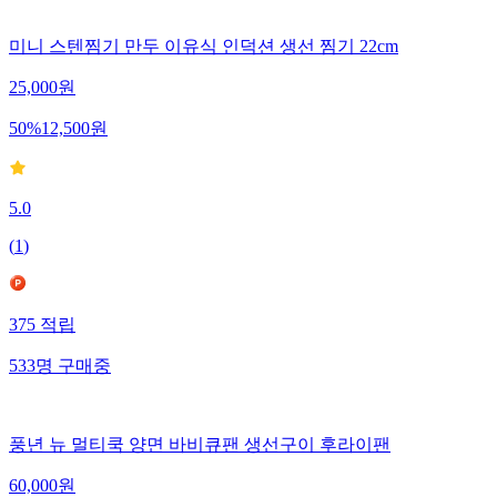
미니 스텐찜기 만두 이유식 인덕션 생선 찜기 22cm
25,000
원
50
%
12,500
원
5.0
(
1
)
375
적립
533
명
구매중
풍년 뉴 멀티쿡 양면 바비큐팬 생선구이 후라이팬
60,000
원