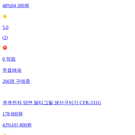
48
%
94,300
원
5.0
(
2
)
0
적립
무료배송
266
명
구매중
쿠쿠전자 양면 멀티그릴 생선구이기 CFR-331G
178,000
원
43
%
101,800
원