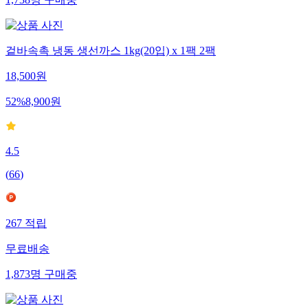
겉바속촉 냉동 생선까스 1kg(20입) x 1팩 2팩
18,500
원
52
%
8,900
원
4.5
(
66
)
267
적립
무료배송
1,873
명
구매중