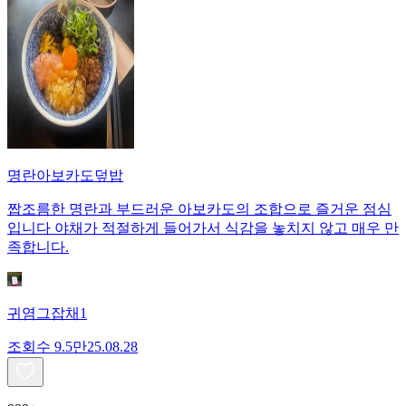
명란아보카도덮밥
짭조름한 명란과 부드러운 아보카도의 조합으로 즐거운 점심
입니다 야채가 적절하게 들어가서 식감을 놓치지 않고 매우 만
족합니다.
귀염그잡채1
조회수
9.5만
25.08.28