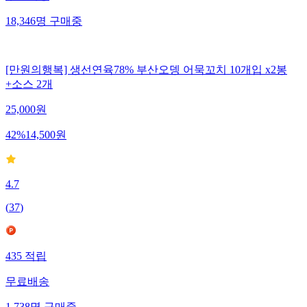
18,346
명
구매중
[만원의행복] 생선연육78% 부산오뎅 어묵꼬치 10개입 x2봉
+소스 2개
25,000
원
42
%
14,500
원
4.7
(
37
)
435
적립
무료배송
1,738
명
구매중