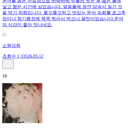
문어를 굵은 천일염으로 바락바락 주물러 씻은 후 끓는 물에
넣고 짧은 시간에 삶았습니다. 얼음물에 잠깐 담궈서 질긴 것
을 막기 위함입니다. 쫄깃쫄깃하고 맛있는 문어 숙회를 초고추
장이나 참기름장에 콕콕 찍어서 먹으니 꿀맛이었습니다.문어
의 식감이 좋아 맛나네요.
소원성취
조회수
1,335
26.05.12
18