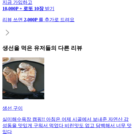
지금 가입하고
10,000P + 로또 10장
받기
리뷰 쓰면
2,000P
를 추가로 드려요
생선
을 먹은 유저들의 다른 리뷰
생선 구이
실미해수욕장 캠핑!! 아침은 어제 시골에서 보내준 자연산 감
성돔을 맛있게 구워서 먹었다 비린맛도 없고 담백해서 너무 맛
있다