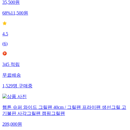
35,500
원
68
%
11,500
원
4.5
(
6
)
345
적립
무료배송
1,529
명
구매중
햄튼 슈퍼 와이드 그릴팬 40cm / 그릴팬 프라이팬 생선그릴 고
기불판 사각그릴팬 캠핑그릴팬
209,000
원