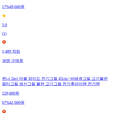
17
%
49,660
원
5.0
(
1
)
1,489
적립
38
명
구매중
퀸나 2in1 마블 와이드 전기그릴 45cm / 바베큐그릴 고기불판
멀티그릴 생선그릴 불판 고기그릴 전기후라이팬 전기팬
129,000
원
67
%
42,900
원