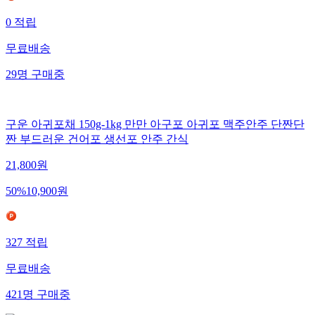
0
적립
무료배송
29
명
구매중
구운 아귀포채 150g-1kg 만만 아구포 아귀포 맥주안주 단짠단
짠 부드러운 건어포 생선포 안주 간식
21,800
원
50
%
10,900
원
327
적립
무료배송
421
명
구매중