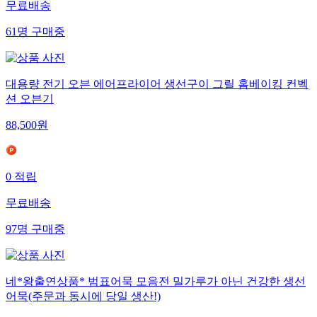
무료배송
61
명
구매중
대용량 전기 오븐 에어프라이어 생선구이 그릴 홈베이킹 컨벡
션 오븐기
88,500
원
0
적립
무료배송
97
명
구매중
네*왕출연상품* 범표어묵 모음전 밀가루가 아닌 건강한 생선
어묵(주문과 동시에 당일 생산!)