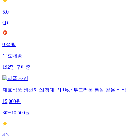
5.0
(
1
)
0
적립
무료배송
192
명
구매중
재호식품 생선까스[청대구] 1kg / 부드러운 통살 겉은 바삭
15,000
원
30
%
10,500
원
4.3