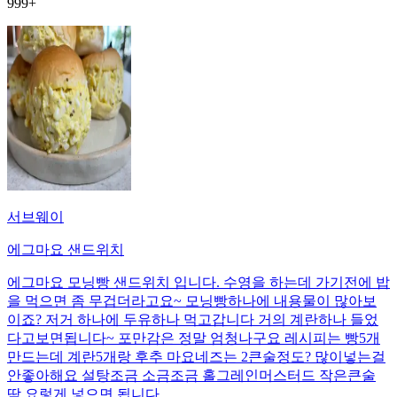
999+
서브웨이
에그마요 샌드위치
에그마요 모닝빵 샌드위치 입니다. 수영을 하는데 가기전에 밥
을 먹으면 좀 무겁더라고요~ 모닝빵하나에 내용물이 많아보
이죠? 저거 하나에 두유하나 먹고갑니다 거의 계란하나 들었
다고보면됩니다~ 포만감은 정말 엄청나구요 레시피는 빵5개
만드는데 계란5개랑 후추 마요네즈는 2큰술정도? 많이넣는걸
안좋아해요 설탕조금 소금조금 홀그레인머스터드 작은큰술
딱 요렇게 넣으면 됩니다.