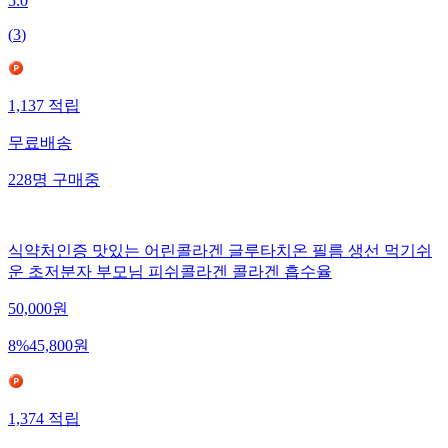
5.0
(
3
)
1,137
적립
무료배송
228
명
구매중
식약처인증 맛있는 어린콜라겐 글루타치온 필름 생선 먹기쉬
운 초저분자 부모님 피쉬콜라겐 콜라겐 흡수율
50,000
원
8
%
45,800
원
1,374
적립