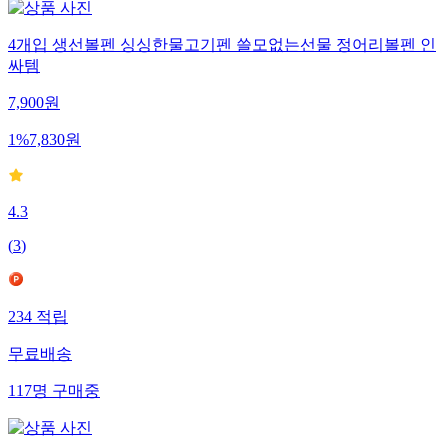
4개입 생선볼펜 싱싱한물고기펜 쓸모없는선물 정어리볼펜 인
싸템
7,900
원
1
%
7,830
원
4.3
(
3
)
234
적립
무료배송
117
명
구매중