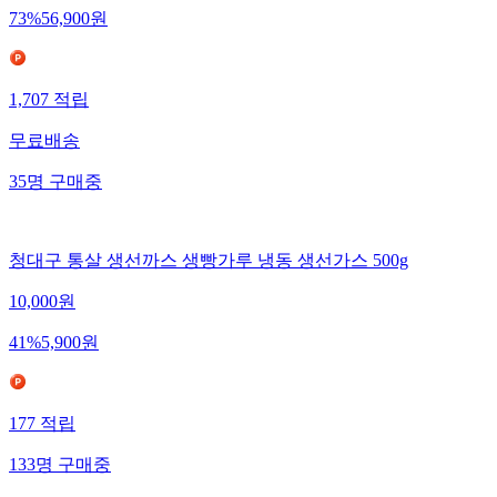
73
%
56,900
원
1,707
적립
무료배송
35
명
구매중
청대구 통살 생선까스 생빵가루 냉동 생선가스 500g
10,000
원
41
%
5,900
원
177
적립
133
명
구매중