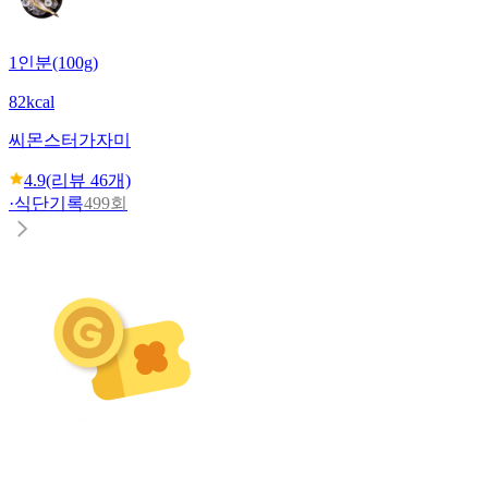
1인분(100g)
82kcal
씨몬스터
가자미
4.9
(리뷰
46
개)
·
식단기록
499회