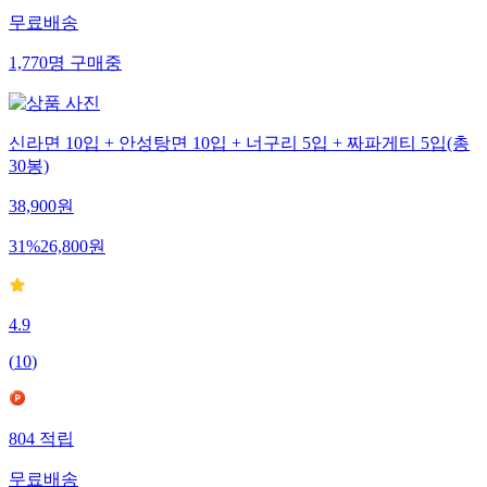
무료배송
1,770
명
구매중
신라면 10입 + 안성탕면 10입 + 너구리 5입 + 짜파게티 5입(총
30봉)
38,900
원
31
%
26,800
원
4.9
(
10
)
804
적립
무료배송