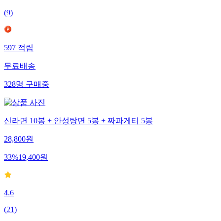
(
9
)
597
적립
무료배송
328
명
구매중
신라면 10봉 + 안성탕면 5봉 + 짜파게티 5봉
28,800
원
33
%
19,400
원
4.6
(
21
)