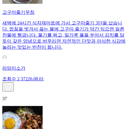
고구마줄기무침
새벽에 24시간 식자재마트에 가서 고구마줄기 3단을 샀습니
다. 껍질을 벗겨서 끓는 물에 고구마 줄기가 약간 익으면 얼른
찬물에 헹굽니다. 물기를 짜고, 밀가루 풀을 쑤어서 김치를 담
듯이 갖은 양념으로 버무리면 자연적인 단맛과 아삭한 식감에
놀라는 맛있는 반찬이 됩니다.
라임미소가
조회수
2,372
26.08.01
37