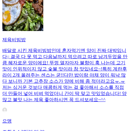
제육비빔밥
배달로 시킨 제육비빔밥인데 혼자먹기엔 양이 진짜 대박입니
다;; 결국 다 못 먹고 다음날까지 먹으려고 따로 남겨두었을 만
큼 혜자로운 양이에요! 뚜껑 열자마자 불향이 훅 나는데 고기
맛이 인위적이지 않고 숯불 맛이라 참 맛있네요~!특히 계란후
라이 2개 올려주는 센스는 굳!! ​다만 밥이랑 야채 양이 워낙 많
다 보니까 기본 고추장 소스가 양에 비해 좀 적더라고요ㅠ.ㅠ
저는 싱거운 것보다 매콤하게 먹는 걸 좋아해서 소스를 직접
더 만들어 넣어 비벼 먹었더니 간이 딱 맞고 맛있었습니다! 양
많고 불맛 나는 제육 좋아하시면 꼭 드셔보세요~^^
으앵