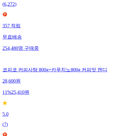
(
6,272
)
357
적립
무료배송
254,480
명
구매중
코피코 커피사탕 800g+카푸치노800g 커피맛 캔디
28,600
원
11
%
25,410
원
5.0
(
7
)