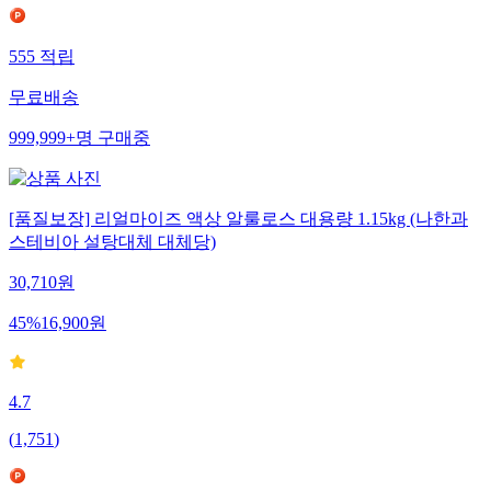
555
적립
무료배송
999,999+
명
구매중
[품질보장] 리얼마이즈 액상 알룰로스 대용량 1.15kg (나한과
스테비아 설탕대체 대체당)
30,710
원
45
%
16,900
원
4.7
(
1,751
)