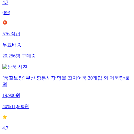
4.7
(
89
)
576
적립
무료배송
20,256
명
구매중
[품질보장] 부산 깡통시장 명물 꼬치어묵 30개입 외 어묵탕/물
떡
19,900
원
40
%
11,900
원
4.7