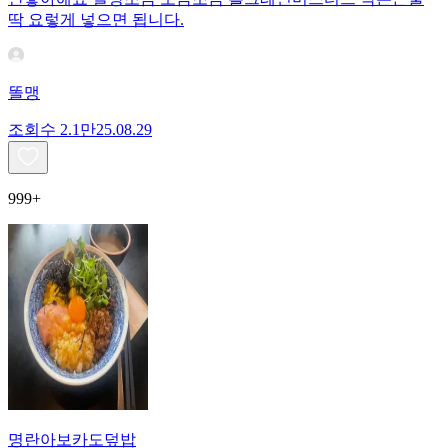
딱 요렇게 넣으면 됩니다.
똘맹
조회수
2.1만
25.08.29
999+
명란아보카도덮밥