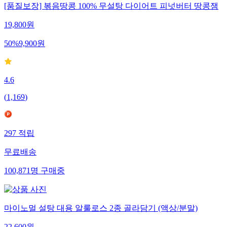
[품질보장] 볶음땅콩 100% 무설탕 다이어트 피넛버터 땅콩잼
19,800
원
50
%
9,900
원
4.6
(
1,169
)
297
적립
무료배송
100,871
명
구매중
마이노멀 설탕 대용 알룰로스 2종 골라담기 (액상/분말)