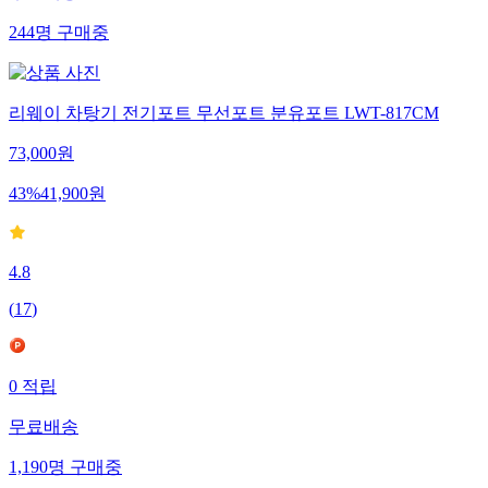
244
명
구매중
리웨이 차탕기 전기포트 무선포트 분유포트 LWT-817CM
73,000
원
43
%
41,900
원
4.8
(
17
)
0
적립
무료배송
1,190
명
구매중