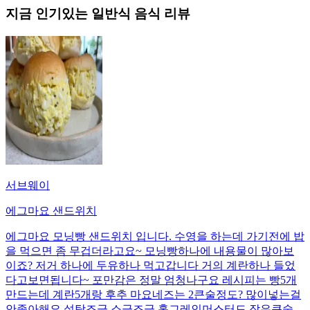
지금 인기있는
일반식
음식 리뷰
서브웨이
에그마요 샌드위치
에그마요 모닝빵 샌드위치 입니다. 수영을 하는데 가기전에 밥
을 먹으면 좀 무겁더라고요~ 모닝빵하나에 내용물이 많아보
이죠? 저거 하나에 두유하나 먹고갑니다 거의 계란하나 들었
다고보면됩니다~ 포만감은 정말 엄청나구요 레시피는 빵5개
만드는데 계란5개랑 후추 마요네즈는 2큰술정도? 많이넣는걸
안좋아해요 설탕조금 소금조금 홀그레인머스터드 작은큰술