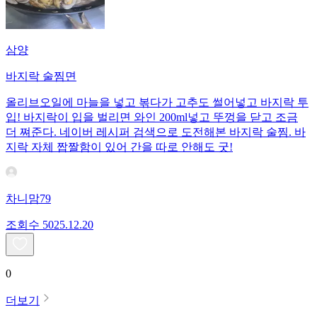
삼양
바지락 술찜면
올리브오일에 마늘을 넣고 볶다가 고추도 썰어넣고 바지락 투
입! 바지락이 입을 벌리면 와인 200ml넣고 뚜껑을 닫고 조금
더 쪄준다. 네이버 레시퍼 검색으로 도전해본 바지락 술찜. 바
지락 자체 짭짤함이 있어 간을 따로 안해도 굿!
차니맘79
조회수
50
25.12.20
0
더보기