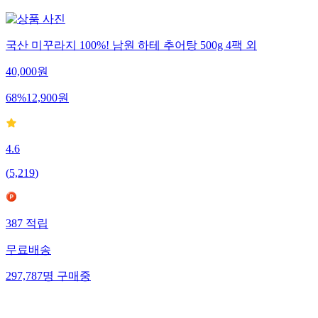
국산 미꾸라지 100%! 남원 하테 추어탕 500g 4팩 외
40,000
원
68
%
12,900
원
4.6
(
5,219
)
387
적립
무료배송
297,787
명
구매중