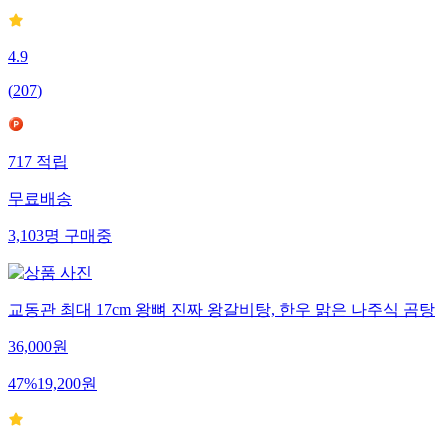
4.9
(
207
)
717
적립
무료배송
3,103
명
구매중
교동관 최대 17cm 왕뼈 진짜 왕갈비탕, 한우 맑은 나주식 곰탕
36,000
원
47
%
19,200
원