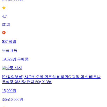
64
%
21,900
원
4.7
(
312
)
657
적립
무료배송
19,529
명
구매중
[만원의행복] 샤오커오라 민트향 비타민C 과일 믹스 베트남
무설탕 알사탕 캔디 60g X 3봉
15,000
원
33
%
10,000
원