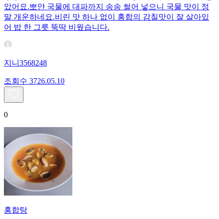
았어요.뽀얀 국물에 대파까지 송송 썰어 넣으니 국물 맛이 정
말 개운하네요. ​비린 맛 하나 없이 홍합의 감칠맛이 잘 살아있
어 밥 한 그릇 뚝딱 비웠습니다. ​
지니3568248
조회수
37
26.05.10
0
홍합탕