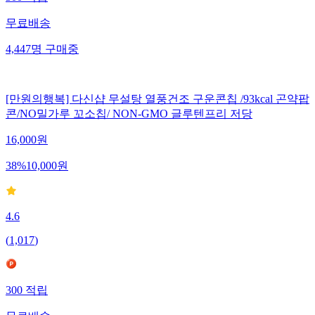
무료배송
4,447
명
구매중
[만원의행복] 다신샵 무설탕 열풍건조 구운콘칩 /93kcal 곤약팝
콘/NO밀가루 꼬소칩/ NON-GMO 글루텐프리 저당
16,000
원
38
%
10,000
원
4.6
(
1,017
)
300
적립