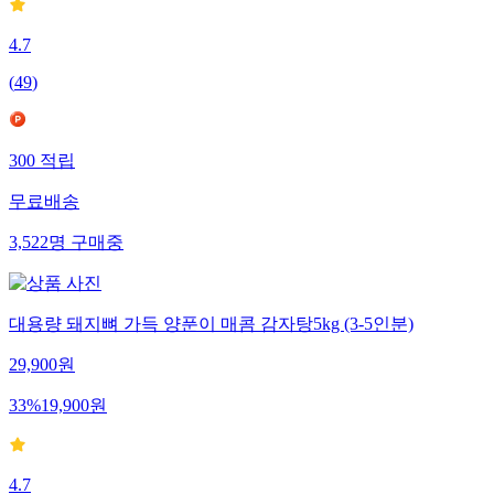
4.7
(
49
)
300
적립
무료배송
3,522
명
구매중
대용량 돼지뼈 가득 양푼이 매콤 감자탕5kg (3-5인분)
29,900
원
33
%
19,900
원
4.7