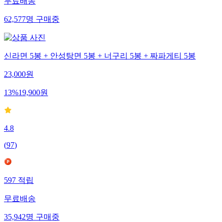
무료배송
62,577
명
구매중
신라면 5봉 + 안성탕면 5봉 + 너구리 5봉 + 짜파게티 5봉
23,000
원
13
%
19,900
원
4.8
(
97
)
597
적립
무료배송
35,942
명
구매중