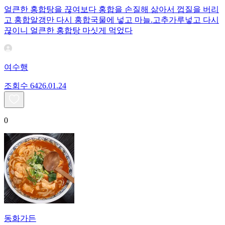
얼큰한 홍합탕을 끊여보다 홍합을 손질해 삶아서 껍질을 버리
고 홍합알갱만 다시 홍합국물에 넣고 마늘.고추가루넣고 다시
끊이니 얼큰한 홍합탕 마싯게 먹었다
여수행
조회수
64
26.01.24
0
동화가든