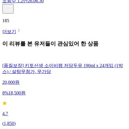
조회수
1.2만
26.06.30
185
더보기
이 리뷰를 본 유저들이 관심있어 한 상품
[품질보장] 키토선생 소이비랩 저당두유 190ml x 24개입 (1박
스) / 설탕무첨가, 무가당
20,000
원
8
%
18,500
원
4.7
(
1,850
)