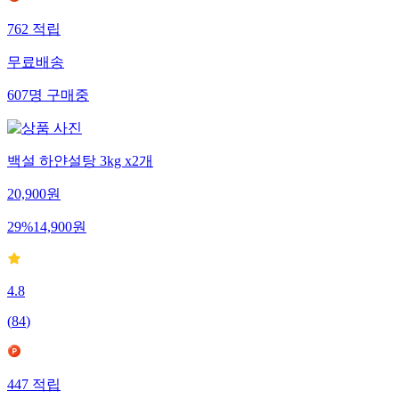
762
적립
무료배송
607
명
구매중
백설 하얀설탕 3kg x2개
20,900
원
29
%
14,900
원
4.8
(
84
)
447
적립