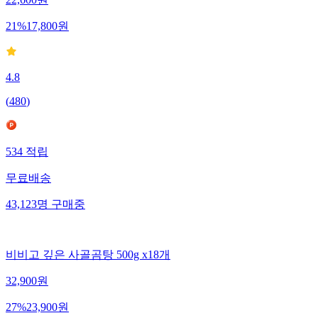
22,600
원
21
%
17,800
원
4.8
(
480
)
534
적립
무료배송
43,123
명
구매중
비비고 깊은 사골곰탕 500g x18개
32,900
원
27
%
23,900
원