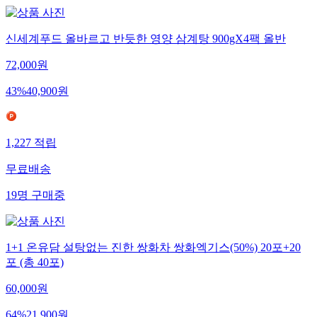
신세계푸드 올바르고 반듯한 영양 삼계탕 900gX4팩 올반
72,000
원
43
%
40,900
원
1,227
적립
무료배송
19
명
구매중
1+1 온유담 설탕없는 진한 쌍화차 쌍화엑기스(50%) 20포+20
포 (총 40포)
60,000
원