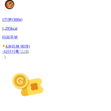
1인분(300g)
1,295kcal
마파두부
4.8
(리뷰
90
개)
·
식단기록
722회