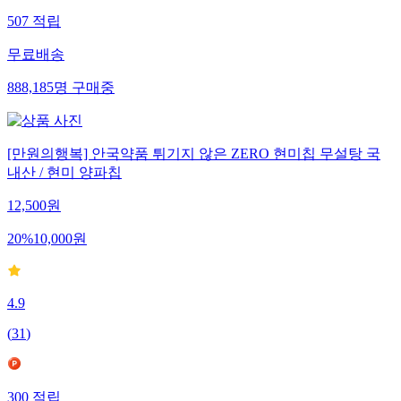
507
적립
무료배송
888,185
명
구매중
[만원의행복] 안국약품 튀기지 않은 ZERO 현미칩 무설탕 국
내산 / 현미 양파칩
12,500
원
20
%
10,000
원
4.9
(
31
)
300
적립