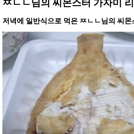
ㅉㄴㄴ님의 씨몬스터 가자미 
저녁에 일반식으로 먹은 ㅉㄴㄴ님의 씨몬