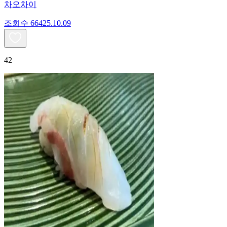
차오차이
조회수
664
25.10.09
42