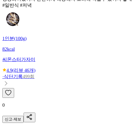
#일반식 #저녁
1인분(100g)
82kcal
씨몬스터
가자미
4.9
(리뷰
46
개)
·
식단기록
499회
0
신고·제보