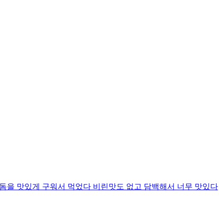
성돔을 맛있게 구워서 먹었다 비린맛도 없고 담백해서 너무 맛있다