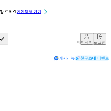
0장
드려요
가입하러 가기
마이페이지
로그인
캐시리뷰
친구초대 이벤트