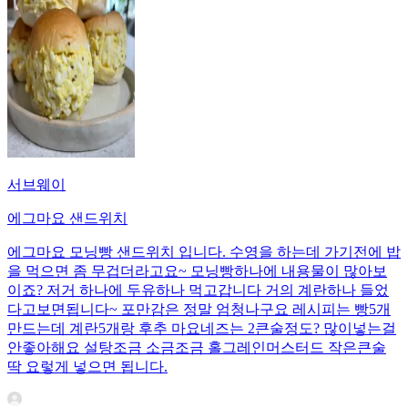
서브웨이
에그마요 샌드위치
에그마요 모닝빵 샌드위치 입니다. 수영을 하는데 가기전에 밥
을 먹으면 좀 무겁더라고요~ 모닝빵하나에 내용물이 많아보
이죠? 저거 하나에 두유하나 먹고갑니다 거의 계란하나 들었
다고보면됩니다~ 포만감은 정말 엄청나구요 레시피는 빵5개
만드는데 계란5개랑 후추 마요네즈는 2큰술정도? 많이넣는걸
안좋아해요 설탕조금 소금조금 홀그레인머스터드 작은큰술
딱 요렇게 넣으면 됩니다.