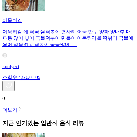
어묵튀김
어묵튀김 에 떡국 쌅떡볶이 면사리 어묵 만두 양파 양배추 대
파등 많이 넣어 국물떡볶이 만들어 어묵튀김을 떡볶이 국물에
찍어 먹을려고 떡볶이 국물많이... ..
kpolyext
조회수
42
26.01.05
0
더보기
지금 인기있는
일반식
음식 리뷰