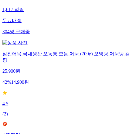
1,617
적립
무료배송
304
명
구매중
삼진어묵 국내생산 오동통 모듬 어묵 (700g) 오뎅탕 어묵탕 캠
핑
25,900
원
42
%
14,900
원
4.5
(
2
)