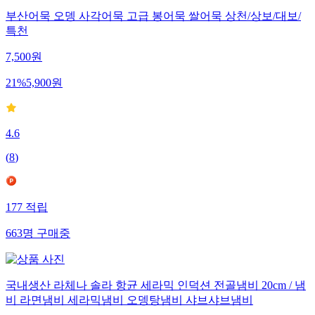
부산어묵 오뎅 사각어묵 고급 봉어묵 쌀어묵 상천/상보/대보/
특천
7,500
원
21
%
5,900
원
4.6
(
8
)
177
적립
663
명
구매중
국내생산 라체나 솔라 항균 세라믹 인덕션 전골냄비 20cm / 냄
비 라면냄비 세라믹냄비 오뎅탕냄비 샤브샤브냄비