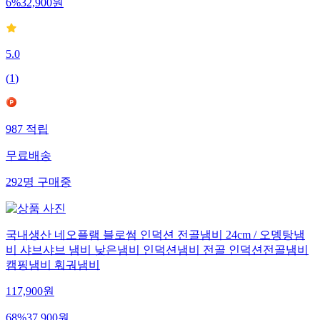
6
%
32,900
원
5.0
(
1
)
987
적립
무료배송
292
명
구매중
국내생산 네오플램 블로썸 인덕션 전골냄비 24cm / 오뎅탕냄
비 샤브샤브 냄비 낮은냄비 인덕션냄비 전골 인덕션전골냄비
캠핑냄비 훠궈냄비
117,900
원