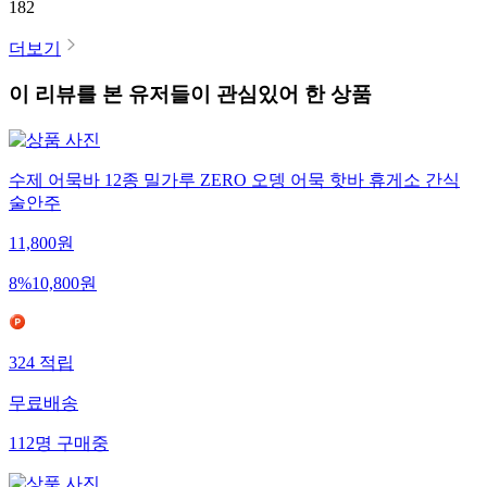
182
더보기
이 리뷰를 본 유저들이 관심있어 한 상품
수제 어묵바 12종 밀가루 ZERO 오뎅 어묵 핫바 휴게소 간식
술안주
11,800
원
8
%
10,800
원
324
적립
무료배송
112
명
구매중