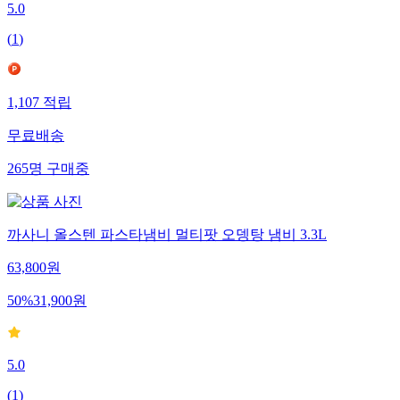
5.0
(
1
)
1,107
적립
무료배송
265
명
구매중
까사니 올스텐 파스타냄비 멀티팟 오뎅탕 냄비 3.3L
63,800
원
50
%
31,900
원
5.0