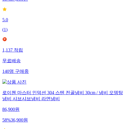
68
%
37,900
원
5.0
(
1
)
1,137
적립
무료배송
140
명
구매중
로이첸 마스터 인덕션 304 스텐 전골냄비 30cm / 냄비 오뎅탕
냄비 샤브샤브냄비 라면냄비
86,900
원
58
%
36,900
원