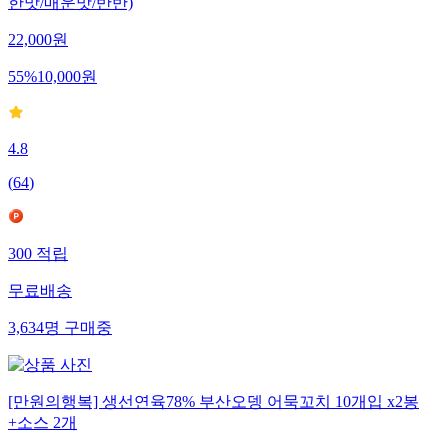
한맛/매운맛/반반)
22,000
원
55
%
10,000
원
4.8
(
64
)
300
적립
무료배송
3,634
명
구매중
[만원의행복] 생선연육78% 부산오뎅 어묵꼬치 10개입 x2봉
+소스 2개