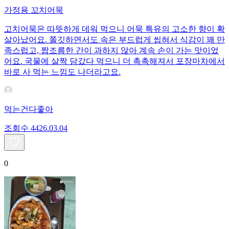
가정용 꼬치어묵
고치어묵은 따뜻하게 데워 먹으니 어묵 특유의 고소한 향이 확
살아났어요. 쫄깃하면서도 속은 부드럽게 씹혀서 식감이 꽤 만
족스럽고, 짭조름한 간이 과하지 않아 계속 손이 가는 맛이었
어요. 국물에 살짝 담갔다 먹으니 더 촉촉해져서 포장마차에서
바로 사 먹는 느낌도 나더라고요.
먹는건다좋아
조회수
44
26.03.04
0