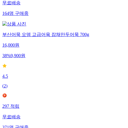
무료배송
164
명
구매중
부산어묵 오뎅 고급어육 잡채만두어묵 700g
16,000
원
38
%
9,900
원
4.5
(
2
)
297
적립
무료배송