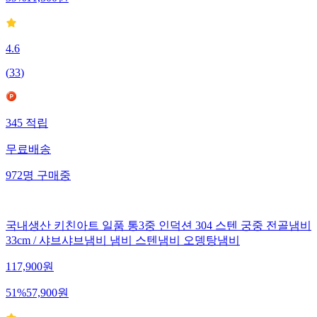
4.6
(
33
)
345
적립
무료배송
972
명
구매중
국내생산 키친아트 일품 통3중 인덕션 304 스텐 궁중 전골냄비
33cm / 샤브샤브냄비 냄비 스텐냄비 오뎅탕냄비
117,900
원
51
%
57,900
원