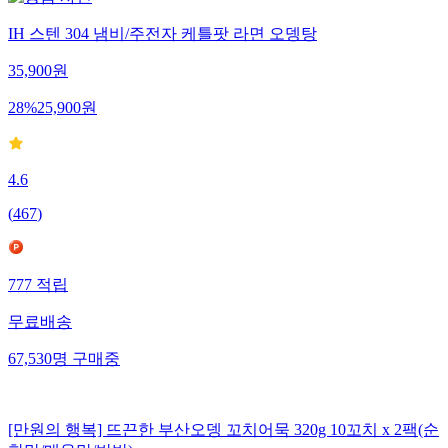
IH 스텐 304 냄비/주전자 케틀팟 라면 오뎅탕
35,900
원
28
%
25,900
원
4.6
(
467
)
777
적립
무료배송
67,530
명
구매중
[만원의 행복] 뜨끈한 부산오뎅 꼬치어묵 320g 10꼬치 x 2팩(순