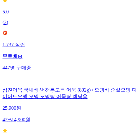
5.0
(
3
)
1,737
적립
무료배송
447
명
구매중
삼진어묵 국내생산 전통모듬 어묵 (802g) / 오뎅바 순살오뎅 다
이어트오뎅 오뎅 오뎅탕 어묵탕 캠핑용
25,900
원
42
%
14,900
원