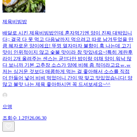
제육비빔밥
배달로 시킨 제육비빔밥인데 혼자먹기엔 양이 진짜 대박입니
다;; 결국 다 못 먹고 다음날까지 먹으려고 따로 남겨두었을 만
큼 혜자로운 양이에요! 뚜껑 열자마자 불향이 훅 나는데 고기
맛이 인위적이지 않고 숯불 맛이라 참 맛있네요~!특히 계란후
라이 2개 올려주는 센스는 굳!! ​다만 밥이랑 야채 양이 워낙 많
다 보니까 기본 고추장 소스가 양에 비해 좀 적더라고요ㅠ.ㅠ
저는 싱거운 것보다 매콤하게 먹는 걸 좋아해서 소스를 직접
더 만들어 넣어 비벼 먹었더니 간이 딱 맞고 맛있었습니다! 양
많고 불맛 나는 제육 좋아하시면 꼭 드셔보세요~^^
으앵
조회수
1.2만
26.06.30