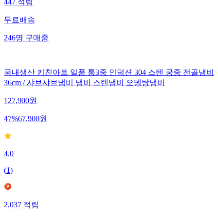
447
적립
무료배송
246
명
구매중
국내생산 키친아트 일품 통3중 인덕션 304 스텐 궁중 전골냄비
36cm / 샤브샤브냄비 냄비 스텐냄비 오뎅탕냄비
127,900
원
47
%
67,900
원
4.0
(
1
)
2,037
적립