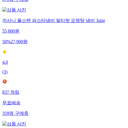
371
명
구매중
까사니 올스텐 파스타냄비 멀티팟 오뎅탕 냄비 3size
55,800
원
50
%
27,900
원
4.0
(
3
)
837
적립
무료배송
359
명
구매중