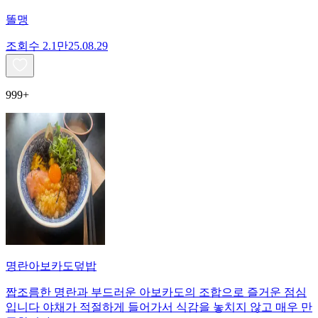
똘맹
조회수
2.1만
25.08.29
999+
명란아보카도덮밥
짭조름한 명란과 부드러운 아보카도의 조합으로 즐거운 점심
입니다 야채가 적절하게 들어가서 식감을 놓치지 않고 매우 만