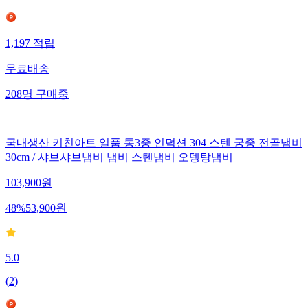
1,197
적립
무료배송
208
명
구매중
국내생산 키친아트 일품 통3중 인덕션 304 스텐 궁중 전골냄비
30cm / 샤브샤브냄비 냄비 스텐냄비 오뎅탕냄비
103,900
원
48
%
53,900
원
5.0
(
2
)