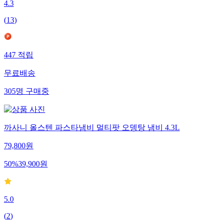
4.3
(
13
)
447
적립
무료배송
305
명
구매중
까사니 올스텐 파스타냄비 멀티팟 오뎅탕 냄비 4.3L
79,800
원
50
%
39,900
원
5.0
(
2
)