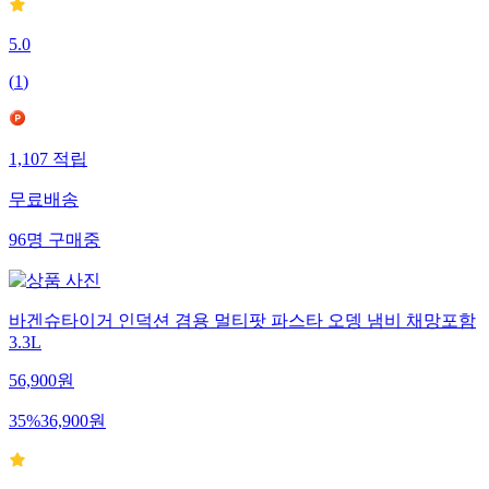
5.0
(
1
)
1,107
적립
무료배송
96
명
구매중
바겐슈타이거 인덕션 겸용 멀티팟 파스타 오뎅 냄비 채망포함
3.3L
56,900
원
35
%
36,900
원