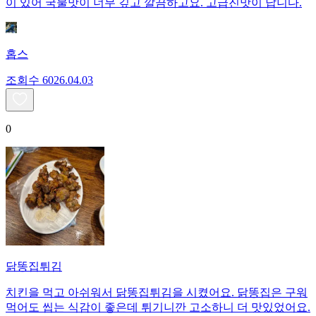
이 있어 국물맛이 너무 깊고 깔끔하고요. 고급진맛이 납니다.
홉스
조회수
60
26.04.03
0
닭똥집튀김
치킨을 먹고 아쉬워서 닭똥집튀김을 시켰어요. 닭똥집은 구워
먹어도 씹는 식감이 좋은데 튀기니깐 고소하니 더 맛있었어요.