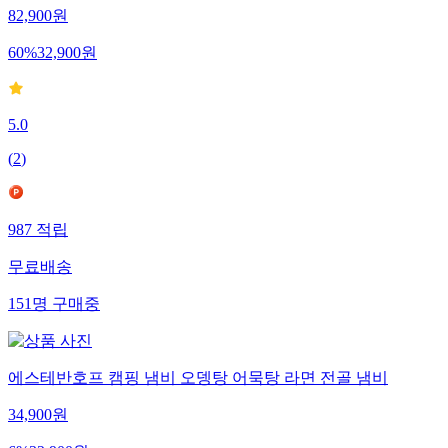
82,900
원
60
%
32,900
원
5.0
(
2
)
987
적립
무료배송
151
명
구매중
에스테반호프 캠핑 냄비 오뎅탕 어묵탕 라면 전골 냄비
34,900
원