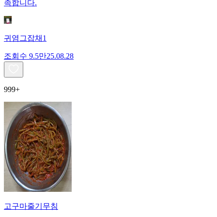
족합니다.
귀염그잡채1
조회수
9.5만
25.08.28
999+
고구마줄기무침