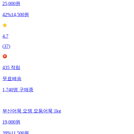
25,000
원
42
%
14,500
원
4.7
(
37
)
435
적립
무료배송
1,740
명
구매중
부산어묵 오뎅 모둠어묵 1kg
19,000
원
39
%
11,500
원