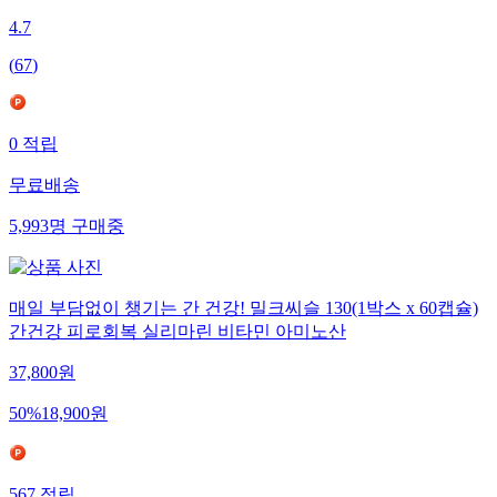
4.7
(
67
)
0
적립
무료배송
5,993
명
구매중
매일 부담없이 챙기는 간 건강! 밀크씨슬 130(1박스 x 60캡슐)
간건강 피로회복 실리마린 비타민 아미노산
37,800
원
50
%
18,900
원