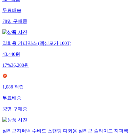
567
적립
무료배송
78
명
구매중
일회용 커피믹스 (맥심모카 100T)
43,440
원
17
%
36,200
원
1,086
적립
무료배송
32
명
구매중
실리콘지퍼백 수비드 스탠딩 다회용 실리콘 슬라이드 지퍼팩