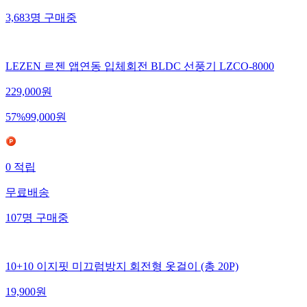
3,683
명
구매중
LEZEN 르젠 앱연동 입체회전 BLDC 선풍기 LZCO-8000
229,000
원
57
%
99,000
원
0
적립
무료배송
107
명
구매중
10+10 이지핏 미끄럼방지 회전형 옷걸이 (총 20P)
19,900
원