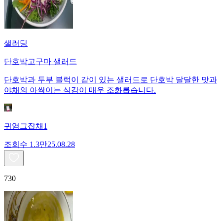
샐러딩
단호박고구마 샐러드
단호박과 두부 블럭이 같이 있는 샐러드로 단호박 달달한 맛과
야채의 아싹이는 식감이 매우 조화롭습니다.
귀염그잡채1
조회수
1.3만
25.08.28
730