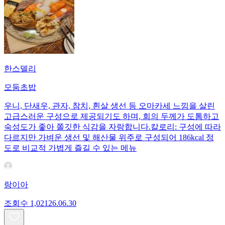
한스델리
모둠초밥
우니, 단새우, 관자, 참치, 흰살 생선 등 오마카세 느낌을 살린
고급스러운 구성으로 제공되기도 하며, 회의 두께가 도톰하고
숙성도가 좋아 쫄깃한 식감을 자랑합니다.칼로리: 구성에 따라
다르지만 가벼운 생선 및 해산물 위주로 구성되어 186kcal 정
도로 비교적 가볍게 즐길 수 있는 메뉴
랑이아
조회수
1,021
26.06.30