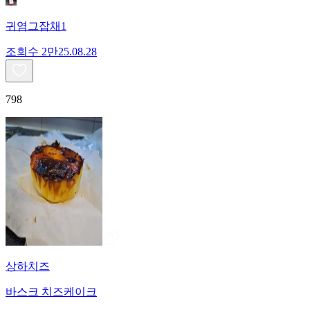
귀염그잡채1
조회수
2만
25.08.28
798
상하치즈
바스크 치즈케이크