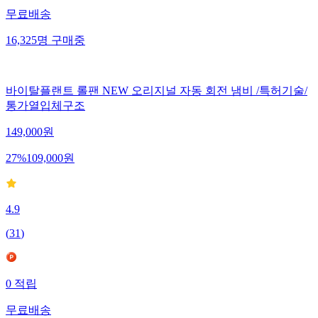
무료배송
16,325
명
구매중
바이탈플랜트 롤팬 NEW 오리지널 자동 회전 냄비 /특허기술/
통가열입체구조
149,000
원
27
%
109,000
원
4.9
(
31
)
0
적립
무료배송