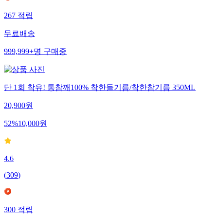
267
적립
무료배송
999,999+
명
구매중
단 1회 착유! 통참깨100% 착한들기름/착한참기름 350ML
20,900
원
52
%
10,000
원
4.6
(
309
)
300
적립