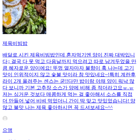
제육비빔밥
배달로 시킨 제육비빔밥인데 혼자먹기엔 양이 진짜 대박입니
다;; 결국 다 못 먹고 다음날까지 먹으려고 따로 남겨두었을 만
큼 혜자로운 양이에요! 뚜껑 열자마자 불향이 훅 나는데 고기
맛이 인위적이지 않고 숯불 맛이라 참 맛있네요~!특히 계란후
라이 2개 올려주는 센스는 굳!! ​다만 밥이랑 야채 양이 워낙 많
다 보니까 기본 고추장 소스가 양에 비해 좀 적더라고요ㅠ.ㅠ
저는 싱거운 것보다 매콤하게 먹는 걸 좋아해서 소스를 직접
더 만들어 넣어 비벼 먹었더니 간이 딱 맞고 맛있었습니다! 양
많고 불맛 나는 제육 좋아하시면 꼭 드셔보세요~^^
으앵