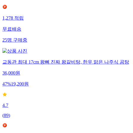
1,278
적립
무료배송
25
명
구매중
교동관 최대 17cm 왕뼈 진짜 왕갈비탕, 한우 맑은 나주식 곰탕
36,000
원
47
%
19,200
원
4.7
(
89
)