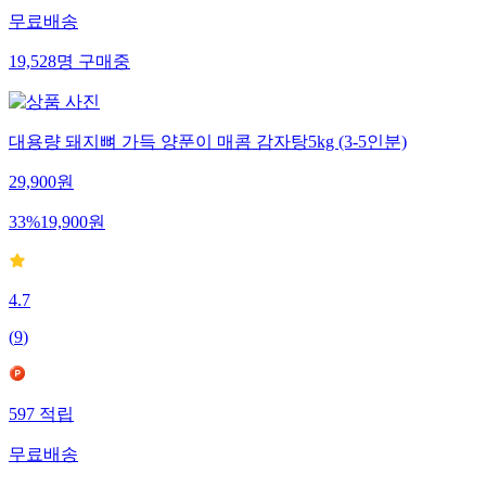
무료배송
19,528
명
구매중
대용량 돼지뼈 가득 양푼이 매콤 감자탕5kg (3-5인분)
29,900
원
33
%
19,900
원
4.7
(
9
)
597
적립
무료배송