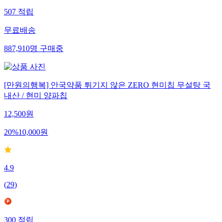
507
적립
무료배송
887,910
명
구매중
[만원의행복] 안국약품 튀기지 않은 ZERO 현미칩 무설탕 국
내산 / 현미 양파칩
12,500
원
20
%
10,000
원
4.9
(
29
)