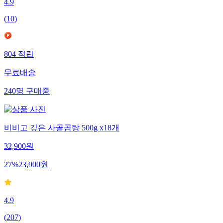
4.9
(
10
)
804
적립
무료배송
240
명
구매중
비비고 깊은 사골곰탕 500g x18개
32,900
원
27
%
23,900
원
4.9
(
207
)