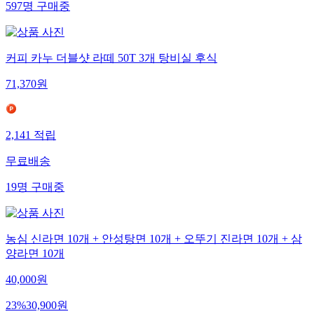
597
명
구매중
커피 카누 더블샷 라떼 50T 3개 탕비실 후식
71,370
원
2,141
적립
무료배송
19
명
구매중
농심 신라면 10개 + 안성탕면 10개 + 오뚜기 진라면 10개 + 삼
양라면 10개
40,000
원
23
%
30,900
원