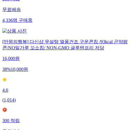
300
적립
무료배송
4,336
명
구매중
[만원의행복] 다신샵 무설탕 열풍건조 구운콘칩 /93kcal 곤약팝
콘/NO밀가루 꼬소칩/ NON-GMO 글루텐프리 저당
16,000
원
38
%
10,000
원
4.6
(
1,014
)
300
적립