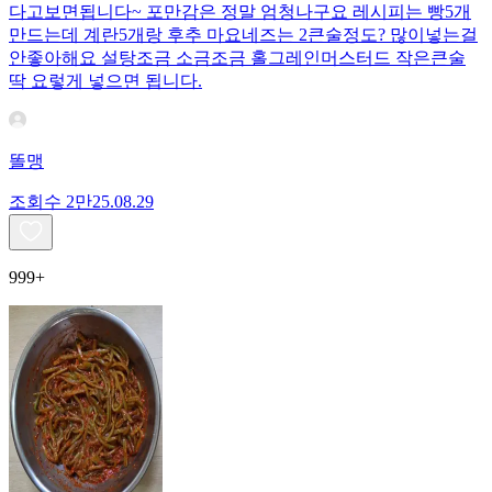
다고보면됩니다~ 포만감은 정말 엄청나구요 레시피는 빵5개
만드는데 계란5개랑 후추 마요네즈는 2큰술정도? 많이넣는걸
안좋아해요 설탕조금 소금조금 홀그레인머스터드 작은큰술
딱 요렇게 넣으면 됩니다.
똘맹
조회수
2만
25.08.29
999+