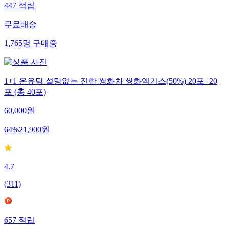
447
적립
무료배송
1,765
명
구매중
1+1 온유담 설탕없는 진한 쌍화차 쌍화엑기스(50%) 20포+20
포 (총 40포)
60,000
원
64
%
21,900
원
4.7
(
311
)
657
적립