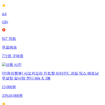
4.6
(
26
)
927
적립
무료배송
771
명
구매중
[만원의행복] 샤오커오라 민트향 비타민C 과일 믹스 베트남
무설탕 알사탕 캔디 60g X 3봉
15,000
원
33
%
10,000
원