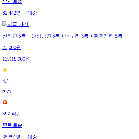
무료배송
62,442
명
구매중
신라면 5봉 + 안성탕면 5봉 + 너구리 5봉 + 짜파게티 5봉
23,000
원
13
%
19,900
원
4.8
(
97
)
597
적립
무료배송
35,891
명
구매중