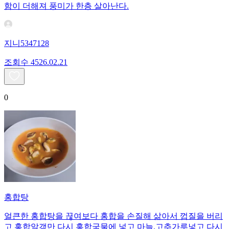
함이 더해져 풍미가 한층 살아난다.
지니5347128
조회수
45
26.02.21
0
홍합탕
얼큰한 홍합탕을 끊여보다 홍합을 손질해 삶아서 껍질을 버리
고 홍합알갱만 다시 홍합국물에 넣고 마늘.고추가루넣고 다시