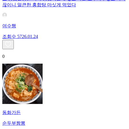
끊이니 얼큰한 홍합탕 마싯게 먹었다
여수행
조회수
57
26.01.24
0
동화가든
순두부짬뽕