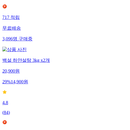
717
적립
무료배송
3,096
명
구매중
백설 하얀설탕 3kg x2개
20,900
원
29
%
14,900
원
4.8
(
84
)