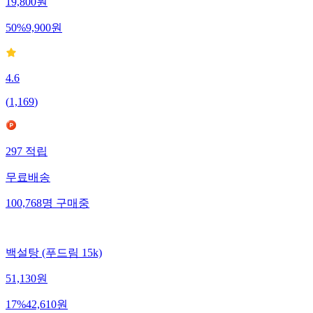
19,800
원
50
%
9,900
원
4.6
(
1,169
)
297
적립
무료배송
100,768
명
구매중
백설탕 (푸드림 15k)
51,130
원
17
%
42,610
원