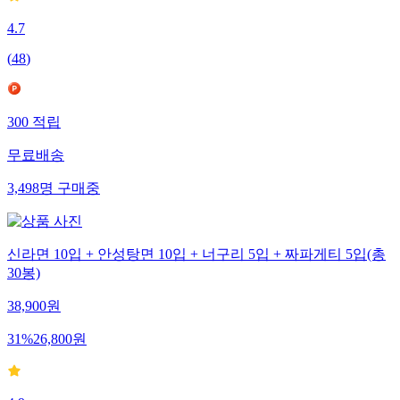
4.7
(
48
)
300
적립
무료배송
3,498
명
구매중
신라면 10입 + 안성탕면 10입 + 너구리 5입 + 짜파게티 5입(총
30봉)
38,900
원
31
%
26,800
원