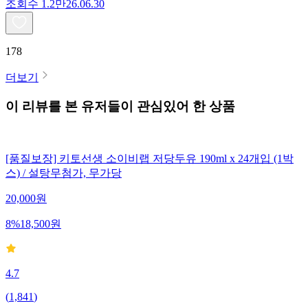
조회수
1.2만
26.06.30
178
더보기
이 리뷰를 본 유저들이 관심있어 한 상품
[품질보장] 키토선생 소이비랩 저당두유 190ml x 24개입 (1박
스) / 설탕무첨가, 무가당
20,000
원
8
%
18,500
원
4.7
(
1,841
)