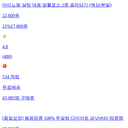
마이노멀 설탕 대용 알룰로스 2종 골라담기 (액상/분말)
22,600
원
21
%
17,800
원
4.8
(
480
)
534
적립
무료배송
43,085
명
구매중
[품질보장] 볶음땅콩 100% 무설탕 다이어트 피넛버터 땅콩잼