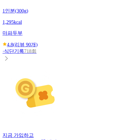
1인분(300g)
1,295kcal
마파두부
4.8
(리뷰
90
개)
·
식단기록
718회
지금 가입하고