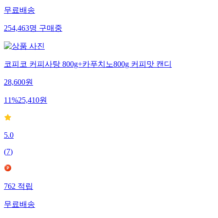
무료배송
254,463
명
구매중
코피코 커피사탕 800g+카푸치노800g 커피맛 캔디
28,600
원
11
%
25,410
원
5.0
(
7
)
762
적립
무료배송