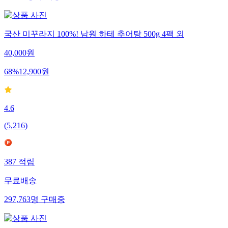
국산 미꾸라지 100%! 남원 하테 추어탕 500g 4팩 외
40,000
원
68
%
12,900
원
4.6
(
5,216
)
387
적립
무료배송
297,763
명
구매중