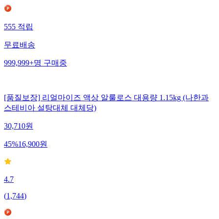
555
적립
무료배송
999,999+
명
구매중
[품질보장] 리얼마이즈 액상 알룰로스 대용량 1.15kg (나한과
스테비아 설탕대체 대체당)
30,710
원
45
%
16,900
원
4.7
(
1,744
)