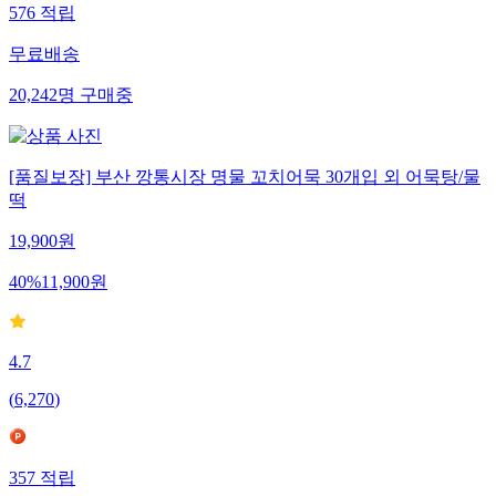
576
적립
무료배송
20,242
명
구매중
[품질보장] 부산 깡통시장 명물 꼬치어묵 30개입 외 어묵탕/물
떡
19,900
원
40
%
11,900
원
4.7
(
6,270
)
357
적립