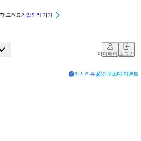
0장
드려요
가입하러 가기
마이페이지
로그인
캐시리뷰
친구초대 이벤트