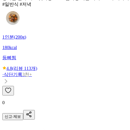
#일반식 #저녁
1인분(200g)
180kcal
등뼈찜
4.8
(리뷰
113
개)
·
식단기록
3천+
0
신고·제보