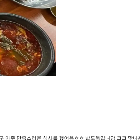
지구 아주 만족스러운 식사를 했어용ㅎㅎ 밥도둑입니당 크크 맛나