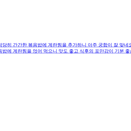
당히 간간한 볶음밥에 계란찜을 추가하니 아주 궁합이 잘 맞네요
음밥에 계란찜을 얹어 먹으니 맛도 좋고 식후의 포만감이 기분 좋