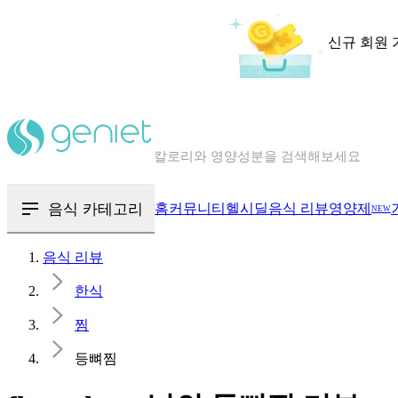
신규 회원 
칼로리와 영양성분을 검색해보세요
혈당 · 다이어트 음식 검색해보세요
음식 · 영양제 리뷰를 찾아보세요
음식 카테고리
홈
커뮤니티
헬시딜
음식 리뷰
영양제
NEW
음식 리뷰
한식
찜
등뼈찜