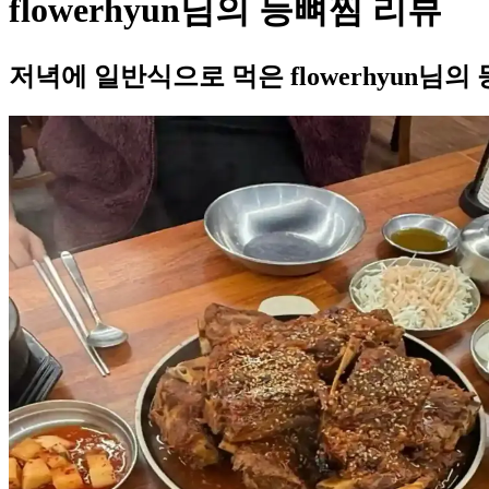
flowerhyun님의 등뼈찜 리뷰
저녁에 일반식으로 먹은 flowerhyun님