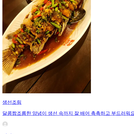
생선조림
달콤짭조름한 양념이 생선 속까지 잘 배어 촉촉하고 부드러워요.