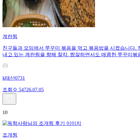
계란찜
친구들과 모임에서 쭈꾸미 볶음을 먹고 볶음밥을 시켰습니다. 적
내고 있는 계란찜을 향해 찰칵. 짭잘하면서도 매콤한 쭈꾸미볶
k태산0731
조회수
547
26.07.05
10
조개찜