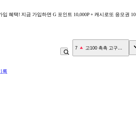
가입 혜택!
지금 가입하면
G 포인트 10,000P + 캐시로또 응모권 1
7
고100 촉촉 고구마 스틱
기록