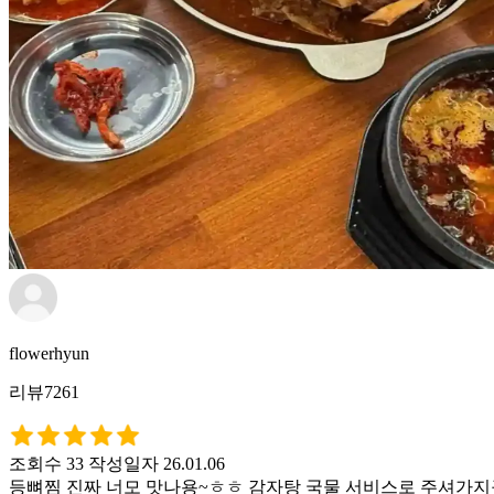
flowerhyun
리뷰7261
조회수 33
작성일자 26.01.06
등뼈찜 진짜 너모 맛나용~ㅎㅎ 감자탕 국물 서비스로 주셔가