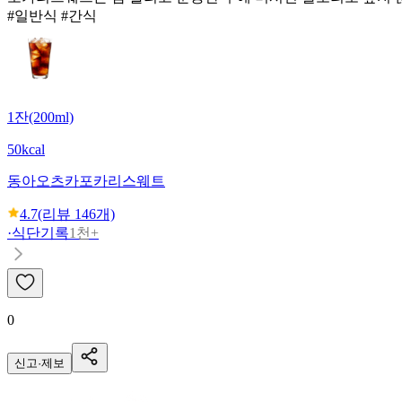
#일반식 #간식
1잔(200ml)
50kcal
동아오츠카
포카리스웨트
4.7
(리뷰
146
개)
·
식단기록
1천+
0
신고·제보