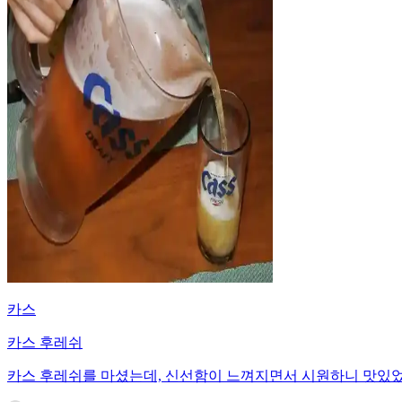
카스
카스 후레쉬
카스 후레쉬를 마셨는데, 신선함이 느껴지면서 시원하니 맛있었