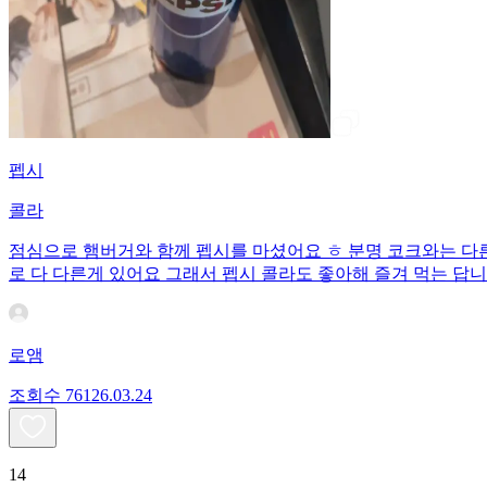
펩시
콜라
점심으로 햄버거와 함께 펩시를 마셨어요 ㅎ 분명 코크와는 다른
로 다 다른게 있어요 그래서 펩시 콜라도 좋아해 즐겨 먹는 답니
로앰
조회수
761
26.03.24
14