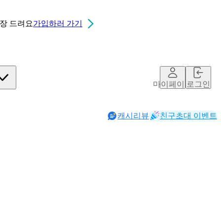
0장
드려요
가입하러 가기
마이페이지
로그인
캐시리뷰
친구초대 이벤트