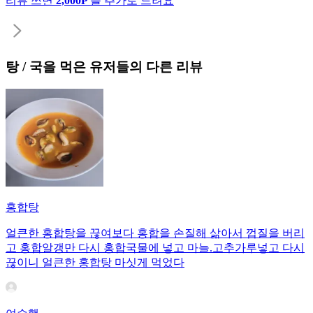
리뷰 쓰면
2,000P
를 추가로 드려요
탕 / 국
을 먹은 유저들의 다른 리뷰
홍합탕
얼큰한 홍합탕을 끊여보다 홍합을 손질해 삶아서 껍질을 버리
고 홍합알갱만 다시 홍합국물에 넣고 마늘.고추가루넣고 다시
끊이니 얼큰한 홍합탕 마싯게 먹었다