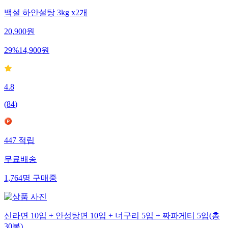
백설 하얀설탕 3kg x2개
20,900
원
29
%
14,900
원
4.8
(
84
)
447
적립
무료배송
1,764
명
구매중
신라면 10입 + 안성탕면 10입 + 너구리 5입 + 짜파게티 5입(총