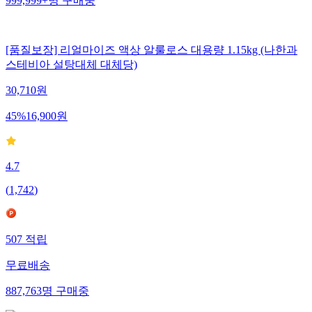
999,999+
명
구매중
[품질보장] 리얼마이즈 액상 알룰로스 대용량 1.15kg (나한과
스테비아 설탕대체 대체당)
30,710
원
45
%
16,900
원
4.7
(
1,742
)
507
적립
무료배송
887,763
명
구매중