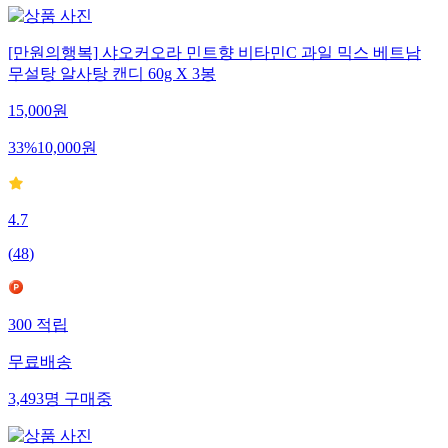
[만원의행복] 샤오커오라 민트향 비타민C 과일 믹스 베트남
무설탕 알사탕 캔디 60g X 3봉
15,000
원
33
%
10,000
원
4.7
(
48
)
300
적립
무료배송
3,493
명
구매중