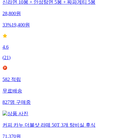
신라면 10봉 + 안성탕면 5봉 + 짜파게티 5봉
28,800
원
33
%
19,400
원
4.6
(
21
)
582
적립
무료배송
827
명
구매중
커피 카누 더블샷 라떼 50T 3개 탕비실 후식