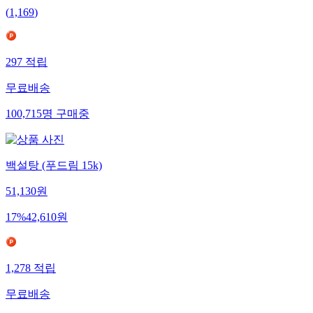
(
1,169
)
297
적립
무료배송
100,715
명
구매중
백설탕 (푸드림 15k)
51,130
원
17
%
42,610
원
1,278
적립
무료배송