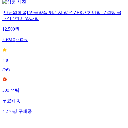
[만원의행복] 안국약품 튀기지 않은 ZERO 현미칩 무설탕 국
내산 / 현미 양파칩
12,500
원
20
%
10,000
원
4.8
(
26
)
300
적립
무료배송
4,270
명
구매중