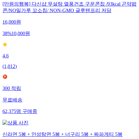
[만원의행복] 다신샵 무설탕 열풍건조 구운콘칩 /93kcal 곤약팝
콘/NO밀가루 꼬소칩/ NON-GMO 글루텐프리 저당
16,000
원
38
%
10,000
원
4.6
(
1,012
)
300
적립
무료배송
62,375
명
구매중
신라면 5봉 + 안성탕면 5봉 + 너구리 5봉 + 짜파게티 5봉