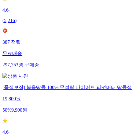
4.6
(
5,216
)
387
적립
무료배송
297,753
명
구매중
[품질보장] 볶음땅콩 100% 무설탕 다이어트 피넛버터 땅콩잼
19,800
원
50
%
9,900
원
4.6