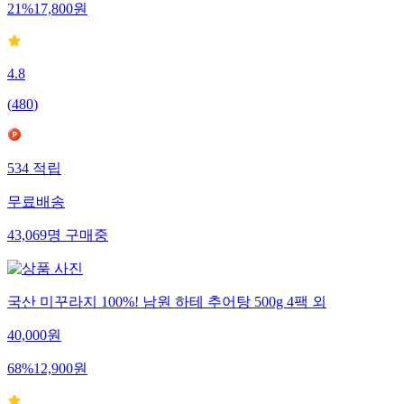
21
%
17,800
원
4.8
(
480
)
534
적립
무료배송
43,069
명
구매중
국산 미꾸라지 100%! 남원 하테 추어탕 500g 4팩 외
40,000
원
68
%
12,900
원