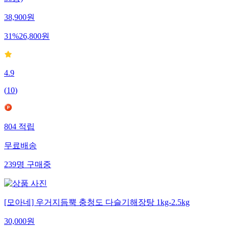
30봉)
38,900
원
31
%
26,800
원
4.9
(
10
)
804
적립
무료배송
239
명
구매중
[모아네] 우거지듬뿍 충청도 다슬기해장탕 1kg-2.5kg
30,000
원