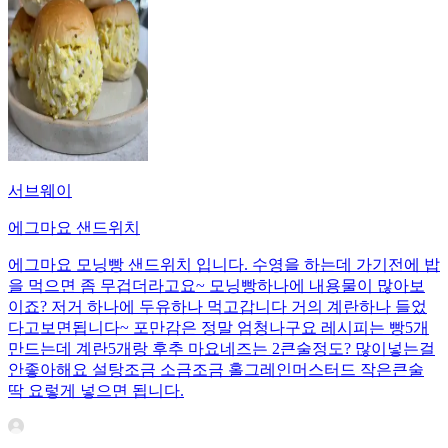
서브웨이
에그마요 샌드위치
에그마요 모닝빵 샌드위치 입니다. 수영을 하는데 가기전에 밥
을 먹으면 좀 무겁더라고요~ 모닝빵하나에 내용물이 많아보
이죠? 저거 하나에 두유하나 먹고갑니다 거의 계란하나 들었
다고보면됩니다~ 포만감은 정말 엄청나구요 레시피는 빵5개
만드는데 계란5개랑 후추 마요네즈는 2큰술정도? 많이넣는걸
안좋아해요 설탕조금 소금조금 홀그레인머스터드 작은큰술
딱 요렇게 넣으면 됩니다.