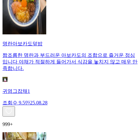
명란아보카도덮밥
짭조름한 명란과 부드러운 아보카도의 조합으로 즐거운 점심
입니다 야채가 적절하게 들어가서 식감을 놓치지 않고 매우 만
족합니다.
귀염그잡채1
조회수
9.5만
25.08.28
999+