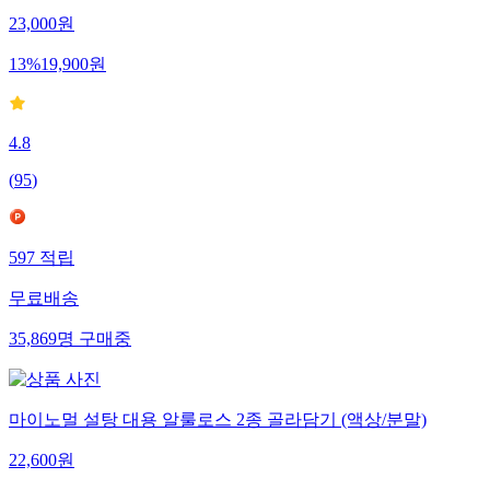
23,000
원
13
%
19,900
원
4.8
(
95
)
597
적립
무료배송
35,869
명
구매중
마이노멀 설탕 대용 알룰로스 2종 골라담기 (액상/분말)
22,600
원