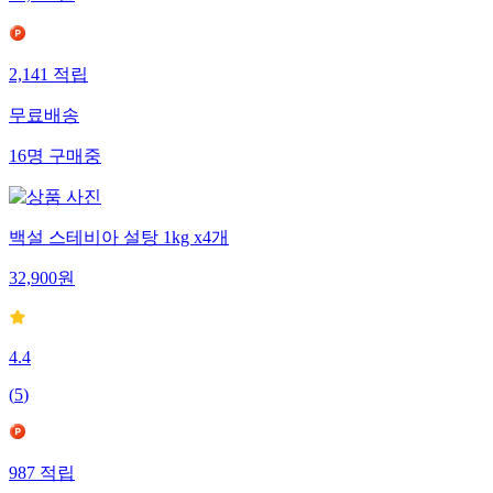
71,370
원
2,141
적립
무료배송
16
명
구매중
백설 스테비아 설탕 1kg x4개
32,900
원
4.4
(
5
)
987
적립