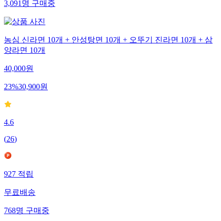
3,091
명
구매중
농심 신라면 10개 + 안성탕면 10개 + 오뚜기 진라면 10개 + 삼
양라면 10개
40,000
원
23
%
30,900
원
4.6
(
26
)
927
적립
무료배송
768
명
구매중