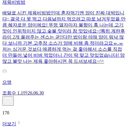
제육비빔밥
배달로 시킨 제육비빔밥인데 혼자먹기엔 양이 진짜 대박입니
다;; 결국 다 못 먹고 다음날까지 먹으려고 따로 남겨두었을 만
큼 혜자로운 양이에요! 뚜껑 열자마자 불향이 훅 나는데 고기
맛이 인위적이지 않고 숯불 맛이라 참 맛있네요~!특히 계란후
라이 2개 올려주는 센스는 굳!! ​다만 밥이랑 야채 양이 워낙 많
다 보니까 기본 고추장 소스가 양에 비해 좀 적더라고요ㅠ.ㅠ
저는 싱거운 것보다 매콤하게 먹는 걸 좋아해서 소스를 직접
더 만들어 넣어 비벼 먹었더니 간이 딱 맞고 맛있었습니다! 양
많고 불맛 나는 제육 좋아하시면 꼭 드셔보세요~^^
으앵
조회수
1.1만
26.06.30
170
더보기