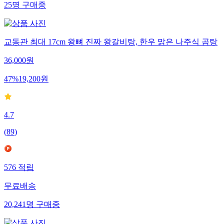
25
명
구매중
교동관 최대 17cm 왕뼈 진짜 왕갈비탕, 한우 맑은 나주식 곰탕
36,000
원
47
%
19,200
원
4.7
(
89
)
576
적립
무료배송
20,241
명
구매중