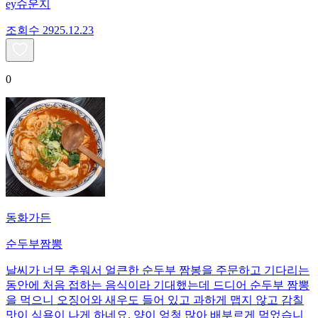
ey슈운지
조회수
29
25.12.23
0
동화가든
순두부짬뽕
날씨가 너무 추워서 얼큰한 순두부 짬봉을 주문하고 기다리는
동안에 처음 접하는 음식이라 기대했는데 드디어 순두부 짬뽕
을 먹으니 오징어와 새우도 들어 있고 과하게 맵지 않고 감칠
맛이 식욕이 나게 하네요. 양이 엉청 많아 배부르게 먹었습니