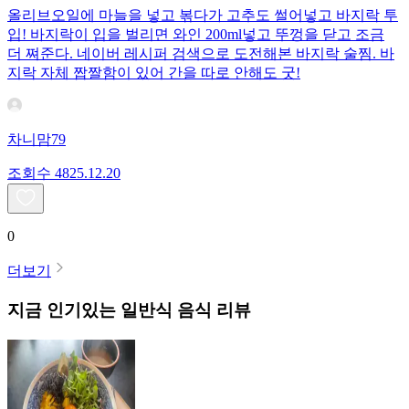
올리브오일에 마늘을 넣고 볶다가 고추도 썰어넣고 바지락 투
입! 바지락이 입을 벌리면 와인 200ml넣고 뚜껑을 닫고 조금
더 쪄준다. 네이버 레시퍼 검색으로 도전해본 바지락 술찜. 바
지락 자체 짭짤함이 있어 간을 따로 안해도 굿!
차니맘79
조회수
48
25.12.20
0
더보기
지금 인기있는
일반식
음식 리뷰