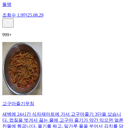
똘맹
조회수
1.9만
25.08.29
999+
고구마줄기무침
새벽에 24시간 식자재마트에 가서 고구마줄기 3단을 샀습니
다. 껍질을 벗겨서 끓는 물에 고구마 줄기가 약간 익으면 얼른
찬물에 헹굽니다. 물기를 짜고, 밀가루 풀을 쑤어서 김치를 담