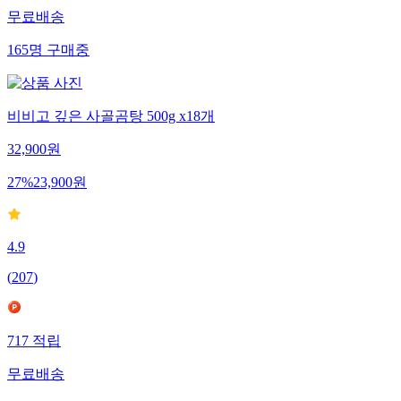
무료배송
165
명
구매중
비비고 깊은 사골곰탕 500g x18개
32,900
원
27
%
23,900
원
4.9
(
207
)
717
적립
무료배송