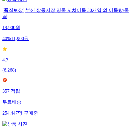
[품질보장] 부산 깡통시장 명물 꼬치어묵 30개입 외 어묵탕/물
떡
19,900
원
40
%
11,900
원
4.7
(
6,268
)
357
적립
무료배송
254,447
명
구매중