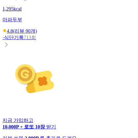
1,295kcal
마파두부
4.8
(리뷰
90
개)
·
식단기록
713회
지금 가입하고
10,000P + 로또 10장
받기