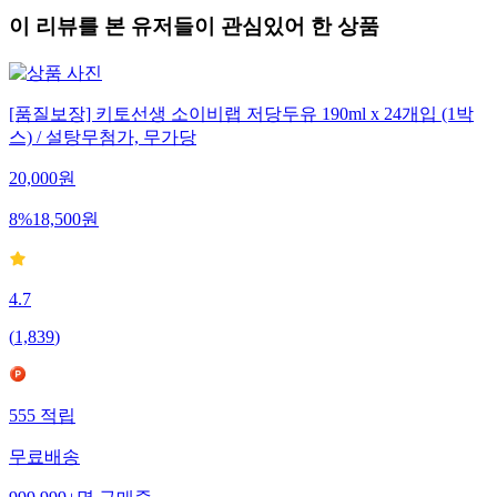
이 리뷰를 본 유저들이 관심있어 한 상품
[품질보장] 키토선생 소이비랩 저당두유 190ml x 24개입 (1박
스) / 설탕무첨가, 무가당
20,000
원
8
%
18,500
원
4.7
(
1,839
)
555
적립
무료배송