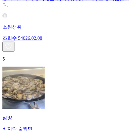
다.
소원성취
조회수
540
26.02.08
5
삼양
바지락 술찜면