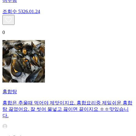
여수행
조회수
53
26.01.24
0
홍합탕
홍합은 추울때 먹어야 제맛이지요. 홍합요리중 제일쉬운 홍합
탕 끓였어요. 잘 씻어 물넣고 끓이면 끝이지요 ㅎㅎ맛있습니
다.