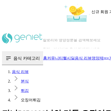
신규 회원 
칼로리와 영양성분을 검색해보세요
혈당 · 다이어트 음식 검색해보세요
음식 · 영양제 리뷰를 찾아보세요
음식 카테고리
홈
커뮤니티
헬시딜
음식 리뷰
영양제
NEW
음식 리뷰
분식
튀김
오징어튀김