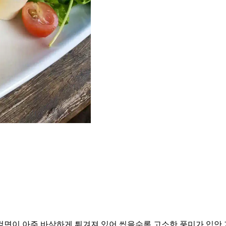
겉면이 아주 바삭하게 튀겨져 있어 씹을수록 고소한 풍미가 입안 