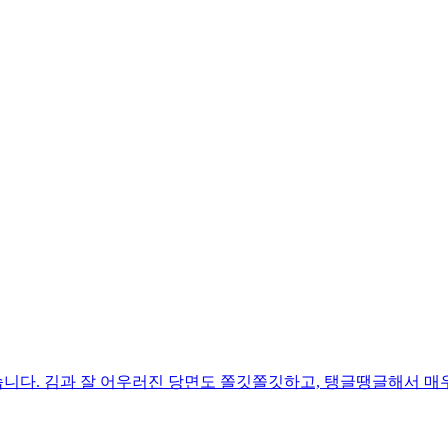
니다. 김과 잘 어우러진 당면도 쫄깃쫄깃하고, 탱글땡글해서 매