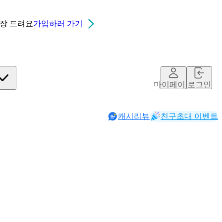
0장
드려요
가입하러 가기
마이페이지
로그인
캐시리뷰
친구초대 이벤트