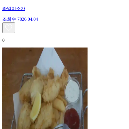
라임미소가
조회수
78
26.04.04
0