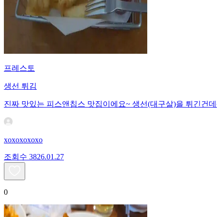
프레스토
생선 튀김
진짜 맛있는 피스앤칩스 맛집이에요~ 생선(대구살)을 튀긴건데
xoxoxoxoxo
조회수
38
26.01.27
0