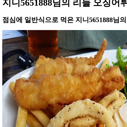
지니5651888님의 리들 오징어
점심에 일반식으로 먹은 지니5651888님