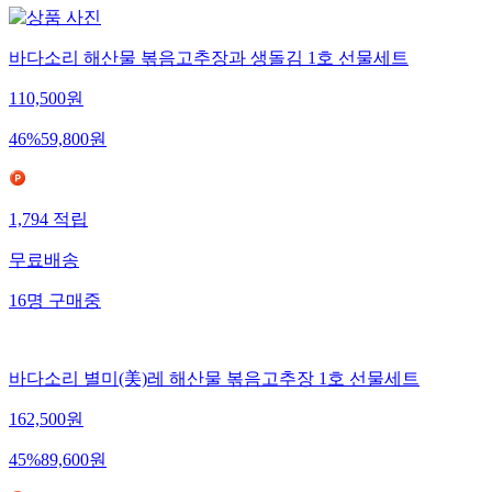
바다소리 해산물 볶음고추장과 생돌김 1호 선물세트
110,500
원
46
%
59,800
원
1,794
적립
무료배송
16
명
구매중
바다소리 별미(美)레 해산물 볶음고추장 1호 선물세트
162,500
원
45
%
89,600
원