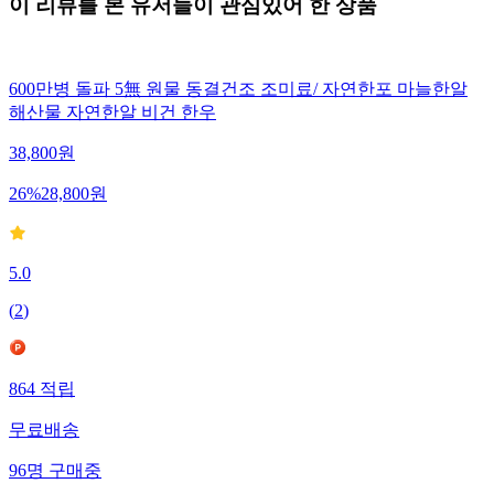
이 리뷰를 본 유저들이 관심있어 한 상품
600만병 돌파 5無 원물 동결건조 조미료/ 자연한포 마늘한알
해산물 자연한알 비건 한우
38,800
원
26
%
28,800
원
5.0
(
2
)
864
적립
무료배송
96
명
구매중