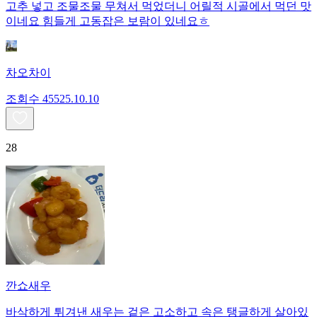
고추 넣고 조물조물 무쳐서 먹었더니 어릴적 시골에서 먹던 맛
이네요 힘들게 고동잡은 보람이 있네요ㅎ
차오차이
조회수
455
25.10.10
28
깐쇼새우
바삭하게 튀겨낸 새우는 겉은 고소하고 속은 탱글하게 살아있