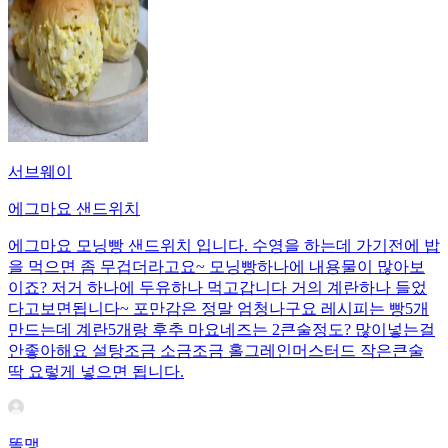
서브웨이
에그마요 샌드위치
에그마요 모닝빵 샌드위치 입니다. 수영을 하는데 가기전에 밥
을 먹으면 좀 무겁더라고요~ 모닝빵하나에 내용물이 많아보
이죠? 저거 하나에 두유하나 먹고갑니다 거의 계란하나 들었
다고보면됩니다~ 포만감은 정말 엄청나구요 레시피는 빵5개
만드는데 계란5개랑 후추 마요네즈는 2큰술정도? 많이넣는걸
안좋아해요 설탕조금 소금조금 홀그레인머스터드 작은큰술
딱 요렇게 넣으면 됩니다.
똘맹