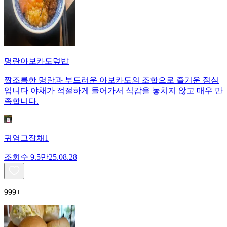
명란아보카도덮밥
짭조름한 명란과 부드러운 아보카도의 조합으로 즐거운 점심
입니다 야채가 적절하게 들어가서 식감을 놓치지 않고 매우 만
족합니다.
귀염그잡채1
조회수
9.5만
25.08.28
999+