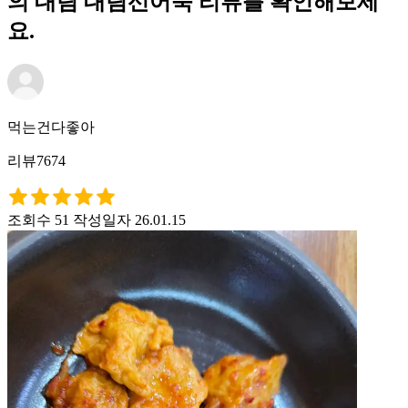
의 대림 대림선어묵 리뷰를 확인해보세
요.
먹는건다좋아
리뷰7674
조회수 51
작성일자 26.01.15