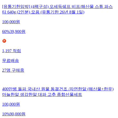
[유통기한임박] (4팩구성) 오세득쉐프 비프/해산물 스튜 파스
타 640g (2인분) 모음 (유통기한 26년 8월 1일)
100,000
원
60
%
39,900
원
1,197
적립
무료배송
27
명
구매중
400만병 돌파 국내산 원물 동결건조 /자연한알 (해산물+한우)
마늘한알 생강한알 대파 고추 종합선물세트
100,000
원
10
%
90,000
원