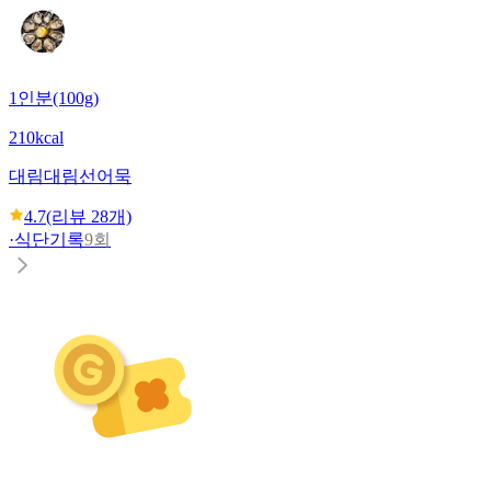
1인분(100g)
210kcal
대림
대림선어묵
4.7
(리뷰
28
개)
·
식단기록
9회