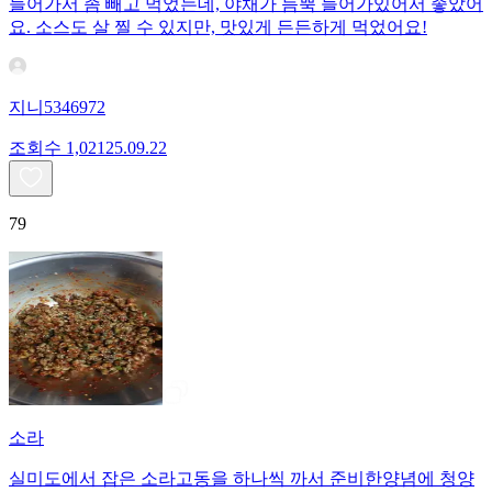
들어가서 좀 빼고 먹었는데, 야채가 듬뿍 들어가있어서 좋았어
요. 소스도 살 찔 수 있지만, 맛있게 든든하게 먹었어요!
지니5346972
조회수
1,021
25.09.22
79
소라
실미도에서 잡은 소라고동을 하나씩 까서 준비한양념에 청양