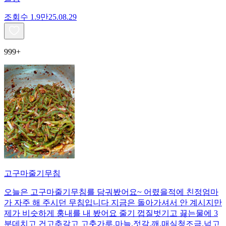
조회수
1.9만
25.08.29
999+
고구마줄기무침
오늘은 고구마줄기무침를 담궈봤어요~ 어렸을적에 친정엄마
가 자주 해 주시던 무침입니다 지금은 돌아가셔서 안 계시지만
제가 비슷하게 훙내를 내 봤어요 줄기 껍질벗기고 끓는물에 3
분데치고 건고추갈고 고춧가루,마늘,젓갈,깨,매실청조금.넘고