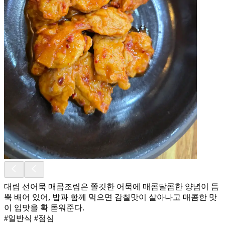
대림 선어묵 매콤조림은 쫄깃한 어묵에 매콤달콤한 양념이 듬
뿍 배어 있어, 밥과 함께 먹으면 감칠맛이 살아나고 매콤한 맛
이 입맛을 확 돋워준다.
#일반식 #점심