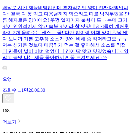
배달로 시킨 제육비빔밥인데 혼자먹기엔 양이 진짜 대박입니
다;; 결국 다 못 먹고 다음날까지 먹으려고 따로 남겨두었을 만
큼 혜자로운 양이에요! 뚜껑 열자마자 불향이 훅 나는데 고기
맛이 인위적이지 않고 숯불 맛이라 참 맛있네요~!특히 계란후
라이 2개 올려주는 센스는 굳!! ​다만 밥이랑 야채 양이 워낙 많
다 보니까 기본 고추장 소스가 양에 비해 좀 적더라고요ㅠ.ㅠ
저는 싱거운 것보다 매콤하게 먹는 걸 좋아해서 소스를 직접
더 만들어 넣어 비벼 먹었더니 간이 딱 맞고 맛있었습니다! 양
많고 불맛 나는 제육 좋아하시면 꼭 드셔보세요~^^
으앵
조회수
1.1만
26.06.30
168
더보기