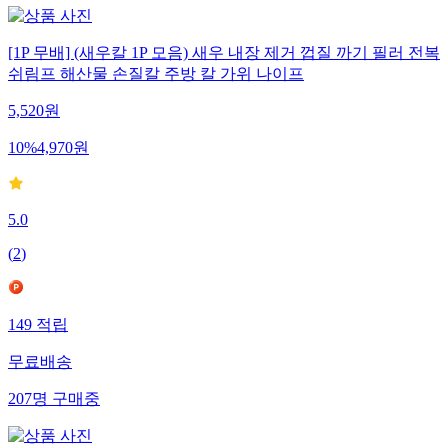
[1P 무배] (새우칼 1P 모음) 새우 내장 제거 껍질 까기 필러 전복
쉬림프 해산물 손질칼 주방 칼 가위 나이프
5,520
원
10
%
4,970
원
5.0
(
2
)
149
적립
무료배송
207
명
구매중