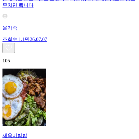
무치면 됩니다
울가족
조회수
1.1만
26.07.07
105
제육비빔밥