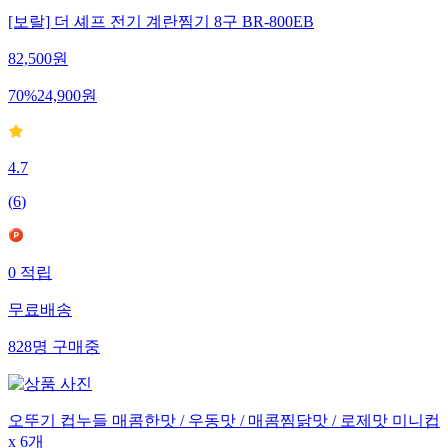
[보랄] 더 셰프 전기 계란찜기 8구 BR-800EB
82,500
원
70
%
24,900
원
4.7
(
6
)
0
적립
무료배송
828
명
구매중
오뚜기 컵누들 매콤한맛 / 우동맛 / 매콤찜닭맛 / 로제맛 미니컵
x 6개