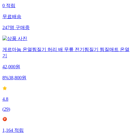
0
적립
무료배송
247
명
구매중
게르마늄 온열찜질기 허리 배 무릎 전기찜질기 찜질매트 온열
기
42,000
원
8
%
38,800
원
4.8
(
29
)
1,164
적립