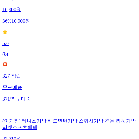
16,900
원
36
%
10,900
원
5.0
(
8
)
327
적립
무료배송
371
명
구매중
(이거찜) 테니스가방 배드민턴가방 스쿼시가방 겸용 라켓가방
라켓스포츠백팩