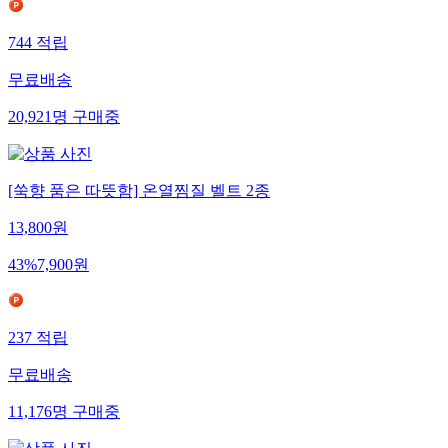
744
적립
무료배송
20,921
명
구매중
[쑥향 품은 따뜻함] 온열찜질 벨트 2종
13,800
원
43
%
7,900
원
237
적립
무료배송
11,176
명
구매중