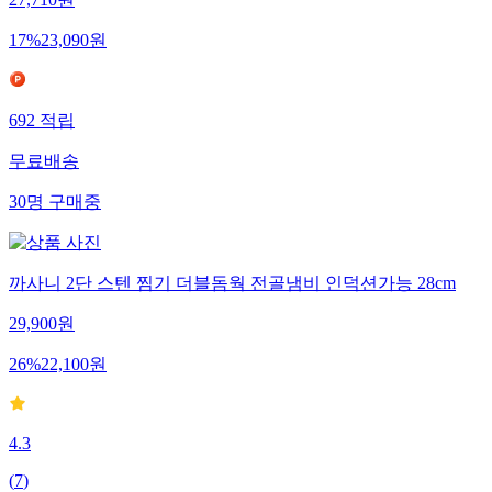
27,710
원
17
%
23,090
원
692
적립
무료배송
30
명
구매중
까사니 2단 스텐 찜기 더블돔웍 전골냄비 인덕션가능 28cm
29,900
원
26
%
22,100
원
4.3
(
7
)