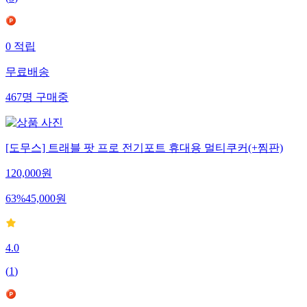
0
적립
무료배송
467
명
구매중
[도무스] 트래블 팟 프로 전기포트 휴대용 멀티쿠커(+찜판)
120,000
원
63
%
45,000
원
4.0
(
1
)