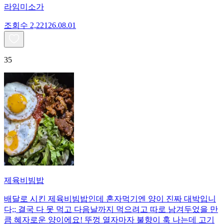
라임미소가
조회수
2,221
26.08.01
35
제육비빔밥
배달로 시킨 제육비빔밥인데 혼자먹기엔 양이 진짜 대박입니
다;; 결국 다 못 먹고 다음날까지 먹으려고 따로 남겨두었을 만
큼 혜자로운 양이에요! 뚜껑 열자마자 불향이 훅 나는데 고기