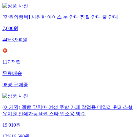
[만원의행복] 시원한 아이스 눈 안대 찜질 안대 쿨 안대
7,000
원
44
%
3,900
원
117
적립
무료배송
98
명
구매중
(이거찜) 멜빵 앞치마 여성 주방 카페 작업용 데일리 원피스형
유치원 인쇄가능 바리스타 업소용 방수
19,910
원