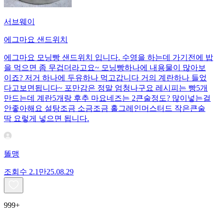
서브웨이
에그마요 샌드위치
에그마요 모닝빵 샌드위치 입니다. 수영을 하는데 가기전에 밥
을 먹으면 좀 무겁더라고요~ 모닝빵하나에 내용물이 많아보
이죠? 저거 하나에 두유하나 먹고갑니다 거의 계란하나 들었
다고보면됩니다~ 포만감은 정말 엄청나구요 레시피는 빵5개
만드는데 계란5개랑 후추 마요네즈는 2큰술정도? 많이넣는걸
안좋아해요 설탕조금 소금조금 홀그레인머스터드 작은큰술
딱 요렇게 넣으면 됩니다.
똘맹
조회수
2.1만
25.08.29
999+