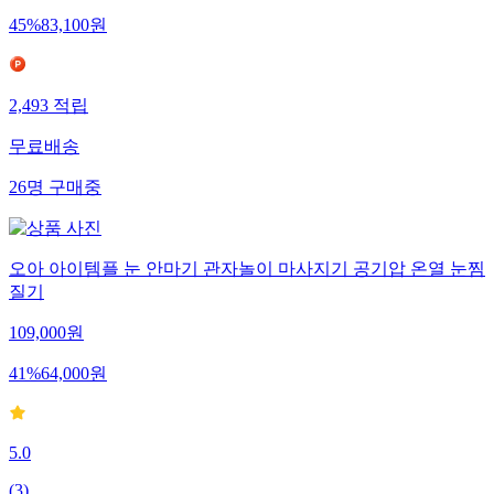
45
%
83,100
원
2,493
적립
무료배송
26
명
구매중
오아 아이템플 눈 안마기 관자놀이 마사지기 공기압 온열 눈찜
질기
109,000
원
41
%
64,000
원
5.0
(
3
)