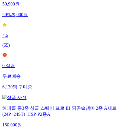
59,900
원
50
%
29,900
원
4.6
(
55
)
0
적립
무료배송
6,130
명
구매중
해피콜 통3중 싱글 스퀘어 프로 IH 찜곰솥냄비 2종 A세트
(24P+24ST)_HSP-P2종A
150,000
원