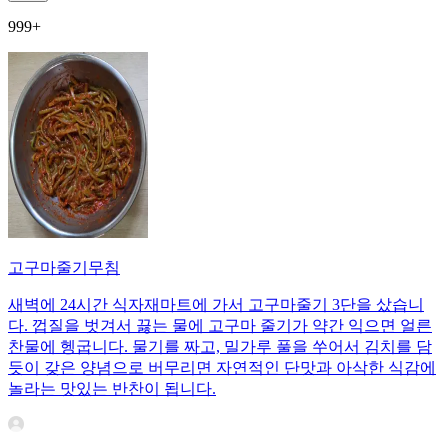
999+
고구마줄기무침
새벽에 24시간 식자재마트에 가서 고구마줄기 3단을 샀습니
다. 껍질을 벗겨서 끓는 물에 고구마 줄기가 약간 익으면 얼른
찬물에 헹굽니다. 물기를 짜고, 밀가루 풀을 쑤어서 김치를 담
듯이 갖은 양념으로 버무리면 자연적인 단맛과 아삭한 식감에
놀라는 맛있는 반찬이 됩니다.