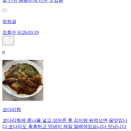
로 간이 슴슴한게 너무 맛있음
씽씽걸
조회수
61
26.03.19
0
코다리찜
코다리찜에 콩나물 넣고 섞어준 후 김이랑 싸먹으면 꿀맛입니
다 코다리도 촉촉하고 양념이 제일 잘베여있습니다 맛납니다