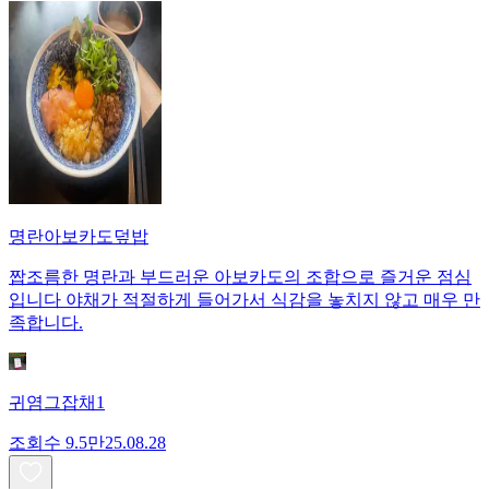
명란아보카도덮밥
짭조름한 명란과 부드러운 아보카도의 조합으로 즐거운 점심
입니다 야채가 적절하게 들어가서 식감을 놓치지 않고 매우 만
족합니다.
귀염그잡채1
조회수
9.5만
25.08.28