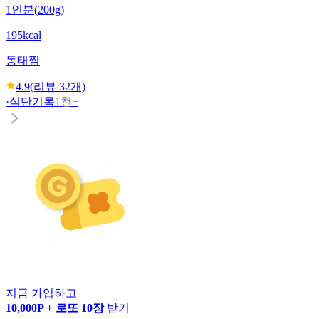
1인분(200g)
195kcal
동태찜
4.9
(리뷰
32
개)
·
식단기록
1천+
지금 가입하고
10,000P + 로또 10장
받기