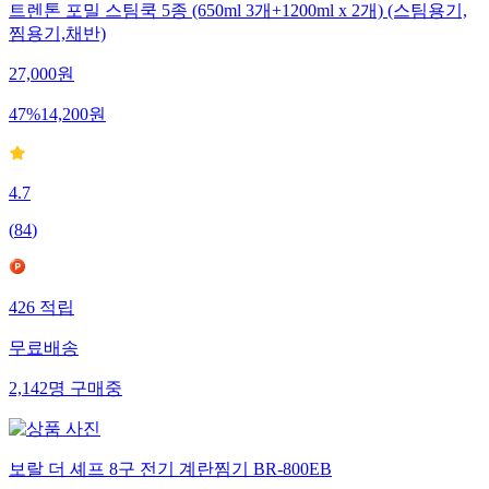
트렌톤 포밀 스팀쿡 5종 (650ml 3개+1200ml x 2개) (스팀용기,
찜용기,채반)
27,000
원
47
%
14,200
원
4.7
(
84
)
426
적립
무료배송
2,142
명
구매중
보랄 더 셰프 8구 전기 계란찜기 BR-800EB