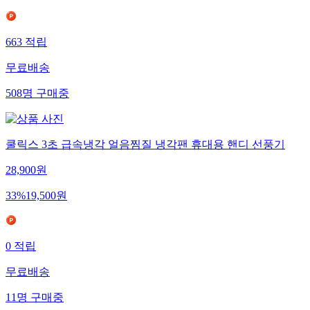
663
적립
무료배송
508
명
구매중
쿨릭스 3초 급속냉각 얼음찜질 냉각팬 휴대용 핸디 선풍기
28,900
원
33
%
19,500
원
0
적립
무료배송
11
명
구매중