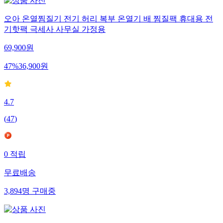
오아 온열찜질기 전기 허리 복부 온열기 배 찜질팩 휴대용 전
기핫팩 극세사 사무실 가정용
69,900
원
47
%
36,900
원
4.7
(
47
)
0
적립
무료배송
3,894
명
구매중