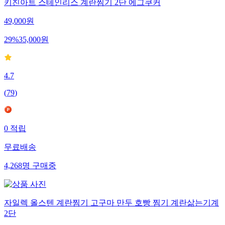
키친아트 스테인리스 계란찜기 2단 에그쿠커
49,000
원
29
%
35,000
원
4.7
(
79
)
0
적립
무료배송
4,268
명
구매중
자일렉 올스텐 계란찜기 고구마 만두 호빵 찜기 계란삶는기계
2단