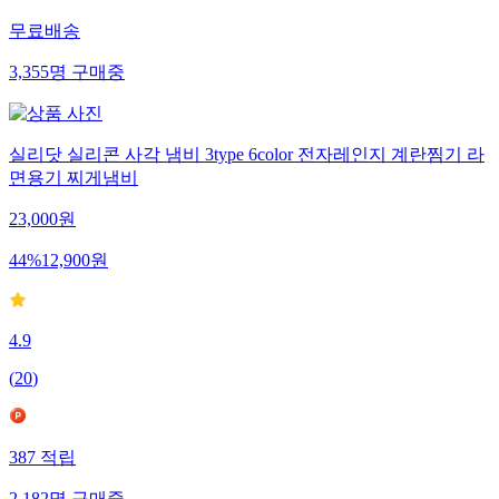
무료배송
3,355
명
구매중
실리닷 실리콘 사각 냄비 3type 6color 전자레인지 계란찜기 라
면용기 찌게냄비
23,000
원
44
%
12,900
원
4.9
(
20
)
387
적립