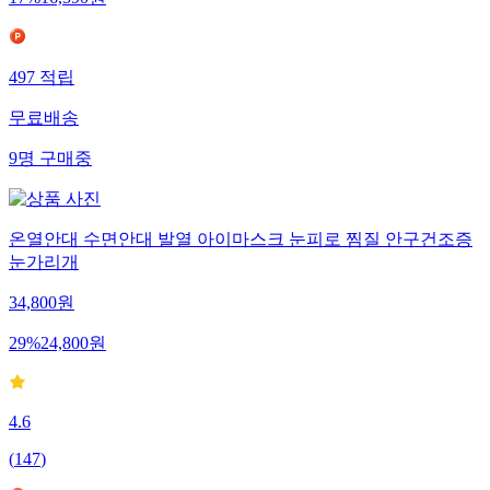
17
%
16,590
원
497
적립
무료배송
9
명
구매중
온열안대 수면안대 발열 아이마스크 눈피로 찜질 안구건조증
눈가리개
34,800
원
29
%
24,800
원
4.6
(
147
)