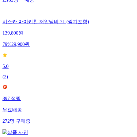
2,182
명
구매중
비스카 마이키친 저압냄비 7L (찜기포함)
139,800
원
79
%
29,900
원
5.0
(
2
)
897
적립
무료배송
272
명
구매중