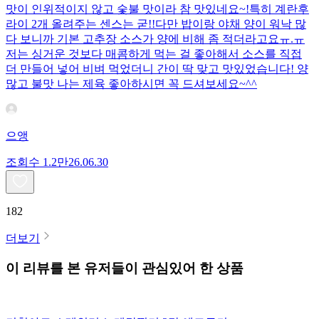
맛이 인위적이지 않고 숯불 맛이라 참 맛있네요~!특히 계란후
라이 2개 올려주는 센스는 굳!! ​다만 밥이랑 야채 양이 워낙 많
다 보니까 기본 고추장 소스가 양에 비해 좀 적더라고요ㅠ.ㅠ
저는 싱거운 것보다 매콤하게 먹는 걸 좋아해서 소스를 직접
더 만들어 넣어 비벼 먹었더니 간이 딱 맞고 맛있었습니다! 양
많고 불맛 나는 제육 좋아하시면 꼭 드셔보세요~^^
으앵
조회수
1.2만
26.06.30
182
더보기
이 리뷰를 본 유저들이 관심있어 한 상품