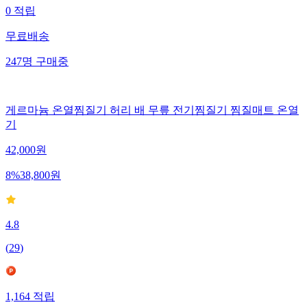
0
적립
무료배송
247
명
구매중
게르마늄 온열찜질기 허리 배 무릎 전기찜질기 찜질매트 온열
기
42,000
원
8
%
38,800
원
4.8
(
29
)
1,164
적립