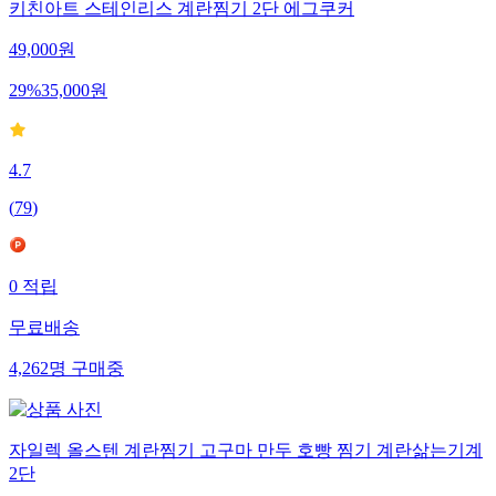
키친아트 스테인리스 계란찜기 2단 에그쿠커
49,000
원
29
%
35,000
원
4.7
(
79
)
0
적립
무료배송
4,262
명
구매중
자일렉 올스텐 계란찜기 고구마 만두 호빵 찜기 계란삶는기계
2단