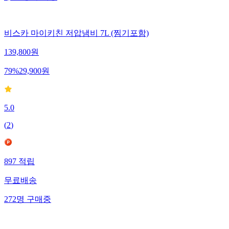
비스카 마이키친 저압냄비 7L (찜기포함)
139,800
원
79
%
29,900
원
5.0
(
2
)
897
적립
무료배송
272
명
구매중