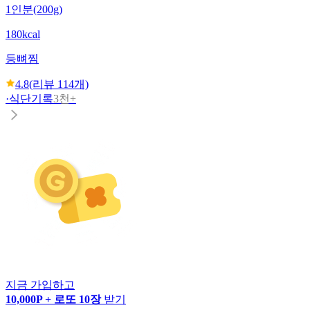
1인분(200g)
180kcal
등뼈찜
4.8
(리뷰
114
개)
·
식단기록
3천+
지금 가입하고
10,000P + 로또 10장
받기