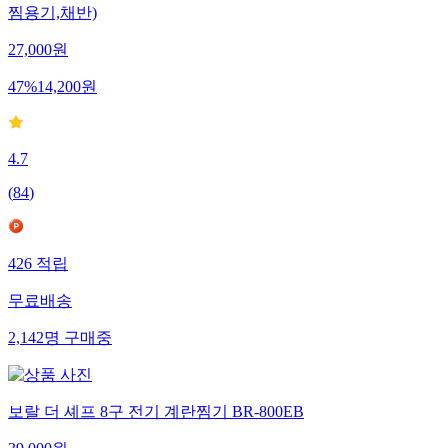
찜용기,채반)
27,000
원
47
%
14,200
원
4.7
(
84
)
426
적립
무료배송
2,142
명
구매중
보랄 더 셰프 8구 전기 계란찜기 BR-800EB