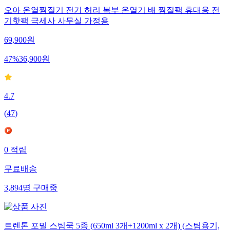
오아 온열찜질기 전기 허리 복부 온열기 배 찜질팩 휴대용 전
기핫팩 극세사 사무실 가정용
69,900
원
47
%
36,900
원
4.7
(
47
)
0
적립
무료배송
3,894
명
구매중
트렌톤 포밀 스팀쿡 5종 (650ml 3개+1200ml x 2개) (스팀용기,