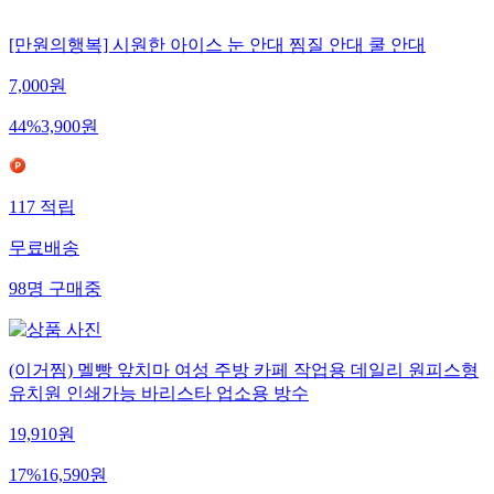
[만원의행복] 시원한 아이스 눈 안대 찜질 안대 쿨 안대
7,000
원
44
%
3,900
원
117
적립
무료배송
98
명
구매중
(이거찜) 멜빵 앞치마 여성 주방 카페 작업용 데일리 원피스형
유치원 인쇄가능 바리스타 업소용 방수
19,910
원
17
%
16,590
원