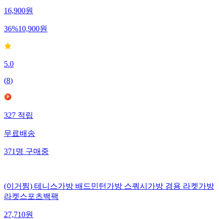
16,900
원
36
%
10,900
원
5.0
(
8
)
327
적립
무료배송
371
명
구매중
(이거찜) 테니스가방 배드민턴가방 스쿼시가방 겸용 라켓가방
라켓스포츠백팩
27,710
원