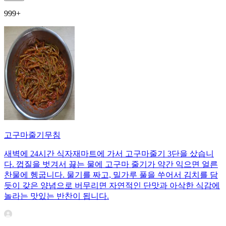
999+
고구마줄기무침
새벽에 24시간 식자재마트에 가서 고구마줄기 3단을 샀습니
다. 껍질을 벗겨서 끓는 물에 고구마 줄기가 약간 익으면 얼른
찬물에 헹굽니다. 물기를 짜고, 밀가루 풀을 쑤어서 김치를 담
듯이 갖은 양념으로 버무리면 자연적인 단맛과 아삭한 식감에
놀라는 맛있는 반찬이 됩니다.