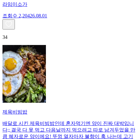
라임미소가
조회수
2,204
26.08.01
34
제육비빔밥
배달로 시킨 제육비빔밥인데 혼자먹기엔 양이 진짜 대박입니
다;; 결국 다 못 먹고 다음날까지 먹으려고 따로 남겨두었을 만
큼 혜자로운 양이에요! 뚜껑 열자마자 불향이 훅 나는데 고기