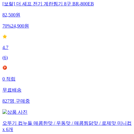
[보랄] 더 셰프 전기 계란찜기 8구 BR-800EB
82,500
원
70
%
24,900
원
4.7
(
6
)
0
적립
무료배송
827
명
구매중
오뚜기 컵누들 매콤한맛 / 우동맛 / 매콤찜닭맛 / 로제맛 미니컵
x 6개