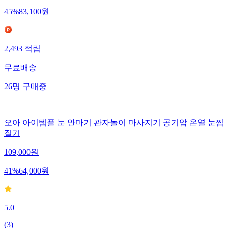
45
%
83,100
원
2,493
적립
무료배송
26
명
구매중
오아 아이템플 눈 안마기 관자놀이 마사지기 공기압 온열 눈찜
질기
109,000
원
41
%
64,000
원
5.0
(
3
)