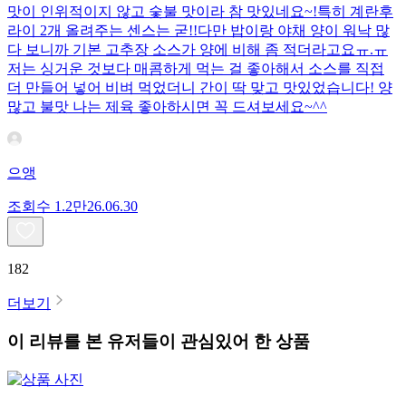
맛이 인위적이지 않고 숯불 맛이라 참 맛있네요~!특히 계란후
라이 2개 올려주는 센스는 굳!! ​다만 밥이랑 야채 양이 워낙 많
다 보니까 기본 고추장 소스가 양에 비해 좀 적더라고요ㅠ.ㅠ
저는 싱거운 것보다 매콤하게 먹는 걸 좋아해서 소스를 직접
더 만들어 넣어 비벼 먹었더니 간이 딱 맞고 맛있었습니다! 양
많고 불맛 나는 제육 좋아하시면 꼭 드셔보세요~^^
으앵
조회수
1.2만
26.06.30
182
더보기
이 리뷰를 본 유저들이 관심있어 한 상품