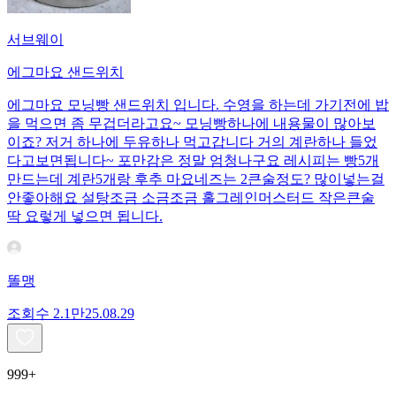
서브웨이
에그마요 샌드위치
에그마요 모닝빵 샌드위치 입니다. 수영을 하는데 가기전에 밥
을 먹으면 좀 무겁더라고요~ 모닝빵하나에 내용물이 많아보
이죠? 저거 하나에 두유하나 먹고갑니다 거의 계란하나 들었
다고보면됩니다~ 포만감은 정말 엄청나구요 레시피는 빵5개
만드는데 계란5개랑 후추 마요네즈는 2큰술정도? 많이넣는걸
안좋아해요 설탕조금 소금조금 홀그레인머스터드 작은큰술
딱 요렇게 넣으면 됩니다.
똘맹
조회수
2.1만
25.08.29
999+