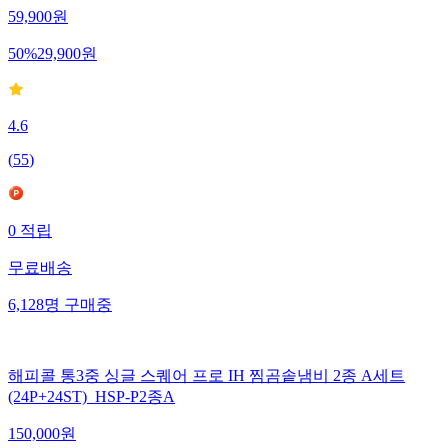
59,900
원
50
%
29,900
원
4.6
(
55
)
0
적립
무료배송
6,128
명
구매중
해피콜 통3중 싱글 스퀘어 프로 IH 찜곰솥냄비 2종 A세트
(24P+24ST)_HSP-P2종A
150,000
원