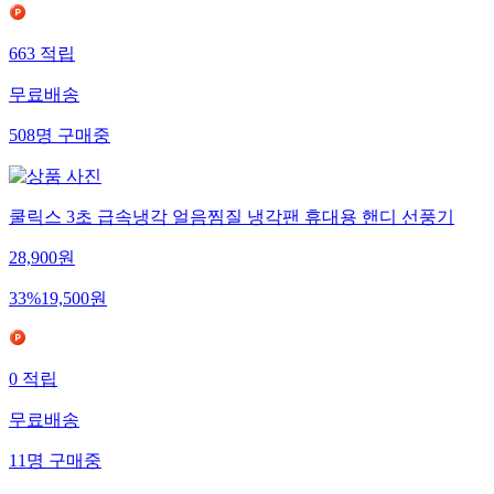
663
적립
무료배송
508
명
구매중
쿨릭스 3초 급속냉각 얼음찜질 냉각팬 휴대용 핸디 선풍기
28,900
원
33
%
19,500
원
0
적립
무료배송
11
명
구매중