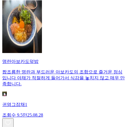
명란아보카도덮밥
짭조름한 명란과 부드러운 아보카도의 조합으로 즐거운 점심
입니다 야채가 적절하게 들어가서 식감을 놓치지 않고 매우 만
족합니다.
귀염그잡채1
조회수
9.5만
25.08.28