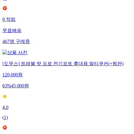
0
적립
무료배송
467
명
구매중
[도무스] 트래블 팟 프로 전기포트 휴대용 멀티쿠커(+찜판)
120,000
원
63
%
45,000
원
4.0
(
1
)