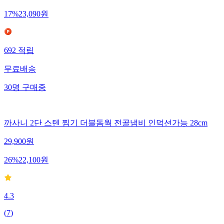
17
%
23,090
원
692
적립
무료배송
30
명
구매중
까사니 2단 스텐 찜기 더블돔웍 전골냄비 인덕션가능 28cm
29,900
원
26
%
22,100
원
4.3
(
7
)