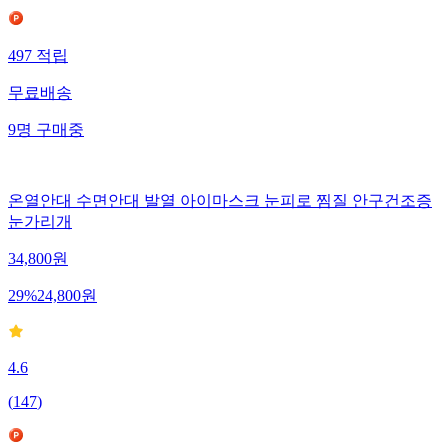
497
적립
무료배송
9
명
구매중
온열안대 수면안대 발열 아이마스크 눈피로 찜질 안구건조증
눈가리개
34,800
원
29
%
24,800
원
4.6
(
147
)