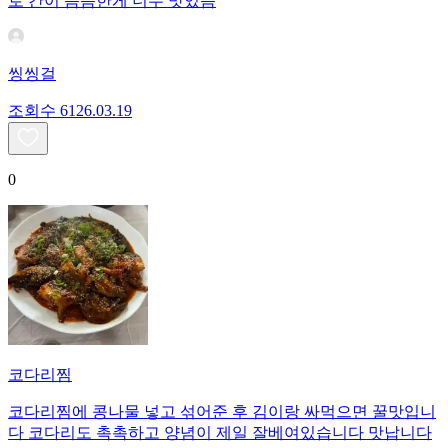
로 간이 슴슴한게 너무 맛있음
씽씽걸
조회수
61
26.03.19
0
코다리찜
코다리찜에 콩나물 넣고 섞어준 후 김이랑 싸먹으면 꿀맛입니
다 코다리도 촉촉하고 양념이 제일 잘베여있습니다 맛납니다