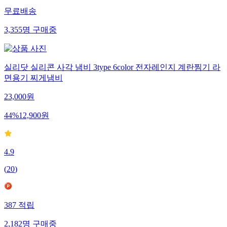
무료배송
3,355
명
구매중
실리닷 실리콘 사각 냄비 3type 6color 전자레인지 계란찜기 라
면용기 찌게냄비
23,000
원
44
%
12,900
원
4.9
(
20
)
387
적립
2,182
명
구매중