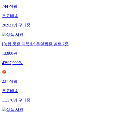
744
적립
무료배송
20,921
명
구매중
[쑥향 품은 따뜻함] 온열찜질 벨트 2종
13,800
원
43
%
7,900
원
237
적립
무료배송
11,176
명
구매중