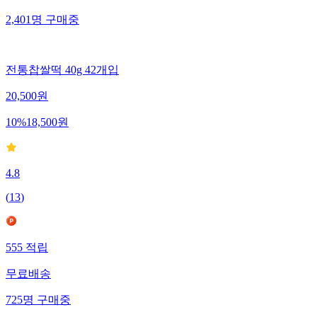
2,401
명
구매중
전통찹쌀떡 40g 42개입
20,500
원
10
%
18,500
원
4.8
(
13
)
555
적립
무료배송
725
명
구매중