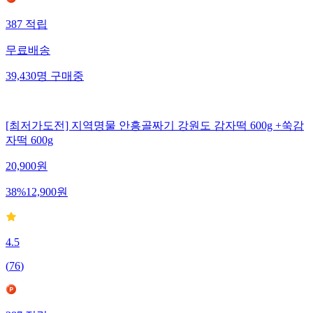
387
적립
무료배송
39,430
명
구매중
[최저가도전] 지역명물 안흥골짜기 강원도 감자떡 600g +쑥감
자떡 600g
20,900
원
38
%
12,900
원
4.5
(
76
)