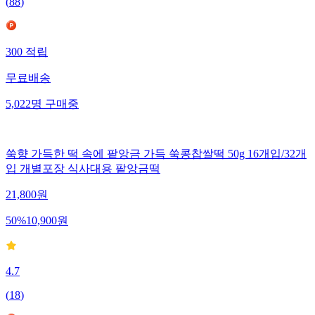
(
88
)
300
적립
무료배송
5,022
명
구매중
쑥향 가득한 떡 속에 팥앙금 가득 쑥콩찹쌀떡 50g 16개입/32개
입 개별포장 식사대용 팥앙금떡
21,800
원
50
%
10,900
원
4.7
(
18
)