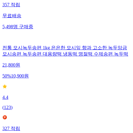
357
적립
무료배송
5,498
명
구매중
전통 모시녹두송편 1kg 은은한 모시잎 향과 고소한 녹두앙금
모시송편 녹두송편 대용량떡 냉동떡 명절떡 수제송편 녹두떡
21,800
원
50
%
10,900
원
4.4
(
123
)
327
적립