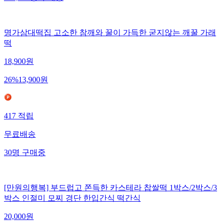
명가삼대떡집 고소한 참깨와 꿀이 가득한 굳지않는 깨꿀 가래
떡
18,900
원
26
%
13,900
원
417
적립
무료배송
30
명
구매중
[만원의행복] 부드럽고 쫀득한 카스테라 찹쌀떡 1박스/2박스/3
박스 인절미 모찌 경단 한입간식 떡간식
20,000
원