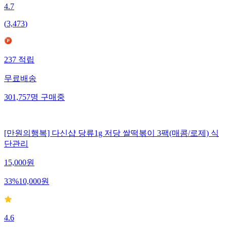
4.7
(
3,473
)
237
적립
무료배송
301,757
명
구매중
[만원의행복] 다신샵 당류1g 저당 쌀떡볶이 3팩(매콤/로제) 식
단관리
15,000
원
33
%
10,000
원
4.6