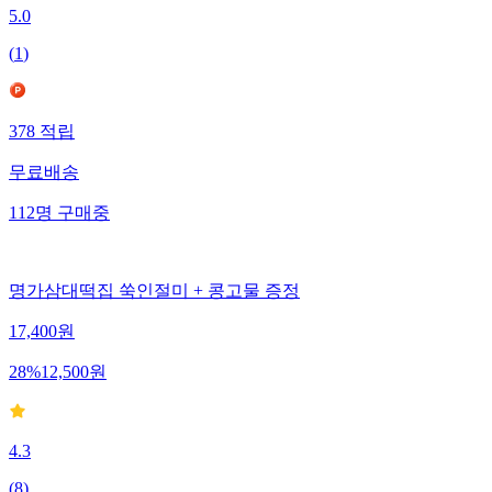
5.0
(
1
)
378
적립
무료배송
112
명
구매중
명가삼대떡집 쑥인절미 + 콩고물 증정
17,400
원
28
%
12,500
원
4.3
(
8
)