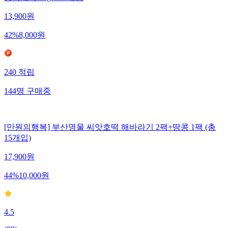
13,900
원
42
%
8,000
원
240
적립
144
명
구매중
[만원의행복] 부산명물 씨앗호떡 해바라기 2팩+땅콩 1팩 (총
15개입)
17,900
원
44
%
10,000
원
4.5