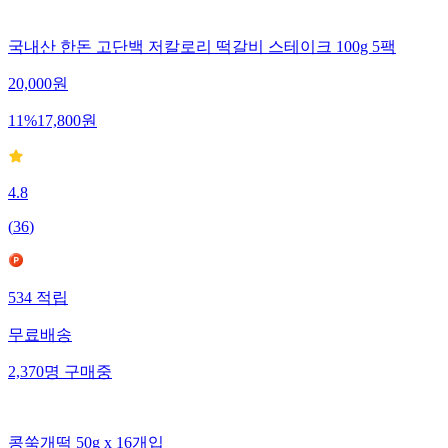
국내산 한돈 고단백 저칼로리 떡갈비 스테이크 100g 5팩
20,000
원
11
%
17,800
원
4.8
(
36
)
534
적립
무료배송
2,370
명
구매중
콩쑥개떡 50g x 16개입