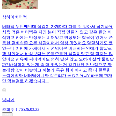
상하이버터떡
버터떡 두번째인데 식감이 가게마다 다를 것 같아서 남겨봐요
처음 먹은 버터떡은 지인 분이 직접 만든거 였고 같은 완전 바
삭하고 안에는 반정도는 비어있고 반정도는 찹쌀이 있어서 쫀
득한 겉바속쫀 요론 식감이어서 엄청 맛있어요 달달하기도 했
었는데 이번에 가게에서 시켜먹어본 버터떡은 안에가 찹살로
꽉 차있어서 바삭보다는 쫀득쫀득한 식감이었고 막 달지는 않
았어요 연유에 찍어먹어도 엄청 달진 않고 오히려 살짝 물렸달
까? 바삭함이 있는게 좀 더 맛있는거 같긴해요 전반적으로 까
눌레랑 맛이 비슷하고 까눌레 특유 향이 빠지고 좀 더 쫀득한
느낌이랄까 버터떡이니까 칼로리가 높겠지요..?? 하루에 한개
만 먹는걸로 하겠습니다 ..
닝니네
조회수
1,765
26.03.22