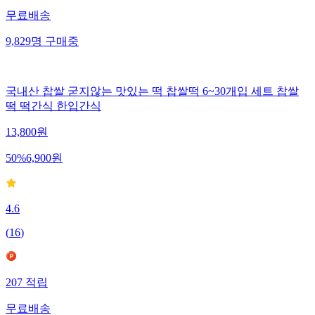
무료배송
9,829
명
구매중
국내산 찹쌀 굳지않는 맛있는 떡 찹쌀떡 6~30개입 세트 찹쌀
떡 떡간식 한입간식
13,800
원
50
%
6,900
원
4.6
(
16
)
207
적립
무료배송