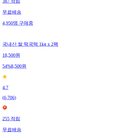
387
적립
무료배송
4,950
명
구매중
국내산 쌀 떡국떡 1kg x 2팩
18,500
원
54
%
8,500
원
4.7
(
6,706
)
255
적립
무료배송