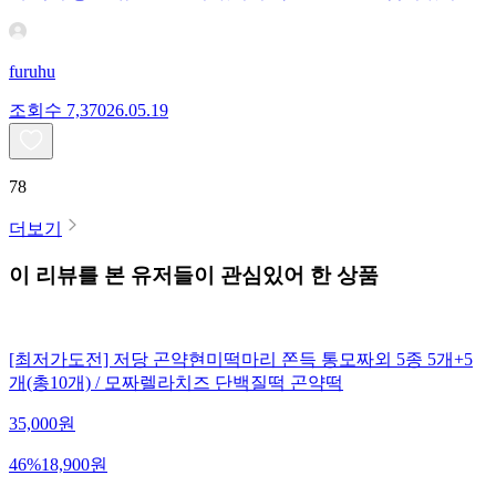
furuhu
조회수
7,370
26.05.19
78
더보기
이 리뷰를 본 유저들이 관심있어 한 상품
[최저가도전] 저당 곤약현미떡마리 쫀득 통모짜외 5종 5개+5
개(총10개) / 모짜렐라치즈 단백질떡 곤약떡
35,000
원
46
%
18,900
원