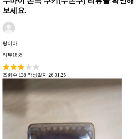
두바이 쫀득 쿠키(두쫀쿠) 리뷰를 확인해
보세요.
랑이아
리뷰1835
조회수 138
작성일자 26.01.25