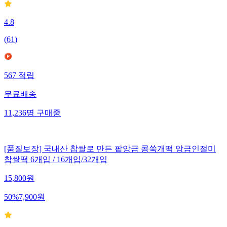
4.8
(
61
)
567
적립
무료배송
11,236
명
구매중
[품질보장] 국내산 찹쌀로 만든 팥앙금 콩쑥개떡 앙금인절미
찹쌀떡 6개입 / 16개입/32개입
15,800
원
50
%
7,900
원