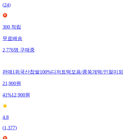
(
24
)
300
적립
무료배송
2,776
명
구매중
판매1위국산찹쌀100%디저트떡모음/콩쑥개떡/인절미외
21,900
원
41
%
12,900
원
4.8
(
1,377
)