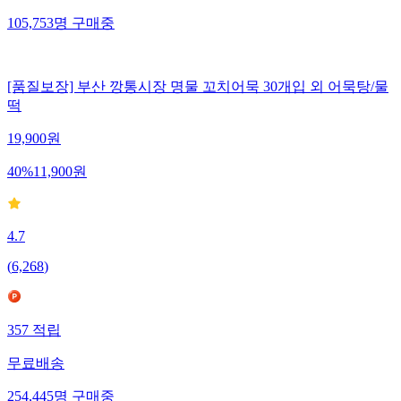
105,753
명
구매중
[품질보장] 부산 깡통시장 명물 꼬치어묵 30개입 외 어묵탕/물
떡
19,900
원
40
%
11,900
원
4.7
(
6,268
)
357
적립
무료배송
254,445
명
구매중