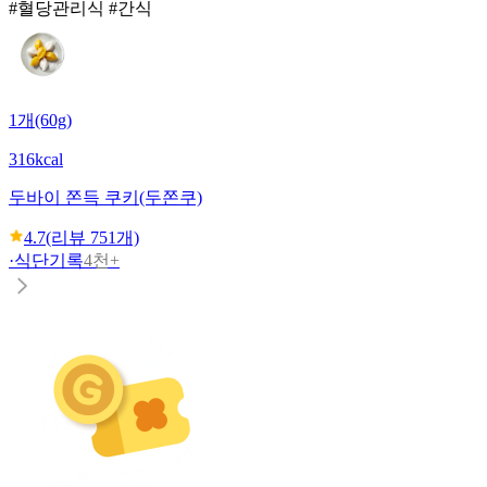
#혈당관리식 #간식
1개(60g)
316kcal
두바이 쫀득 쿠키(두쫀쿠)
4.7
(리뷰
751
개)
·
식단기록
4천+