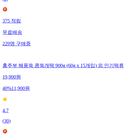
375
적립
무료배송
229
명
구매중
홍주부 해풍쑥 콩쑥개떡 900g (60g x 15개입) 외 인기떡류
19,900
원
40
%
11,900
원
4.7
(
30
)