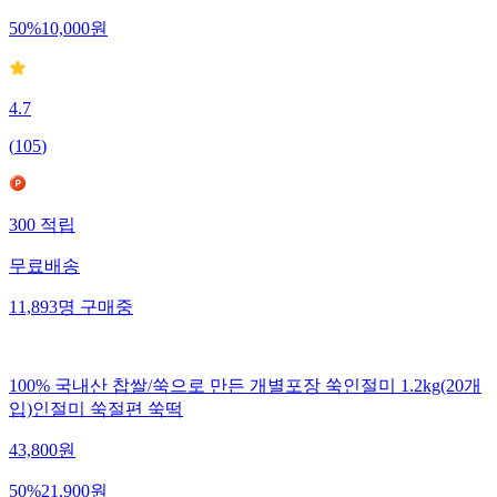
50
%
10,000
원
4.7
(
105
)
300
적립
무료배송
11,893
명
구매중
100% 국내산 찹쌀/쑥으로 만든 개별포장 쑥인절미 1.2kg(20개
입)인절미 쑥절편 쑥떡
43,800
원
50
%
21,900
원