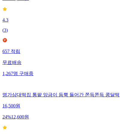
4.3
(
3
)
657
적립
무료배송
1,267
명
구매중
명가삼대떡집 통팥 앙금이 듬뿍 들어간 쫀득쫀득 콩달떡
16,500
원
24
%
12,600
원