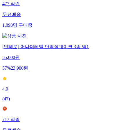
477
적립
무료배송
1,093
명
구매중
[인테로] 어나더레벨 단백질쉐이크 3종 택1
55,000
원
57
%
23,900
원
4.9
(
47
)
717
적립