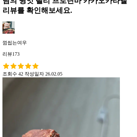
님의 윙잇 랠리 프로틴바 카카오카라멜
리뷰를 확인해보세요.
껌씹는여우
리뷰173
조회수 42
작성일자 26.02.05