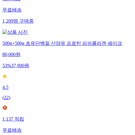
무료배송
1,209
명
구매중
500g+500g 초유단백질 산양유 프로틴 피쉬콜라겐 쉐이크
80,000
원
53
%
37,900
원
4.5
(
22
)
1,137
적립
무료배송