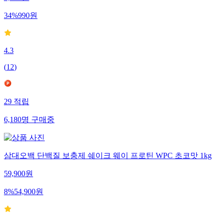
1,500
원
34
%
990
원
4.3
(
12
)
29
적립
6,180
명
구매중
삼대오백 단백질 보충제 쉐이크 웨이 프로틴 WPC 초코맛 1kg
59,900
원
8
%
54,900
원