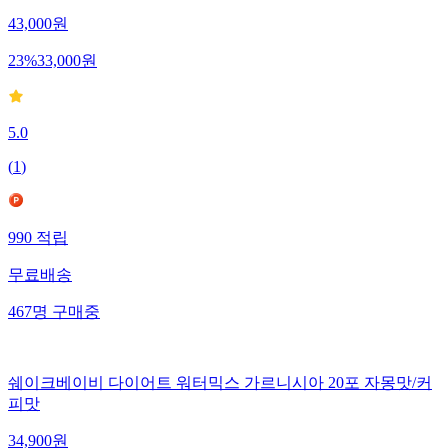
43,000
원
23
%
33,000
원
5.0
(
1
)
990
적립
무료배송
467
명
구매중
쉐이크베이비 다이어트 워터믹스 가르니시아 20포 자몽맛/커
피맛
34,900
원