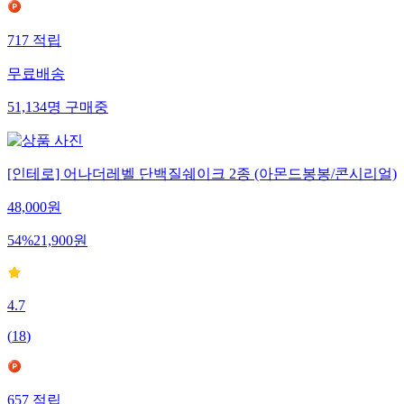
717
적립
무료배송
51,134
명
구매중
[인테로] 어나더레벨 단백질쉐이크 2종 (아몬드봉봉/콘시리얼)
48,000
원
54
%
21,900
원
4.7
(
18
)
657
적립