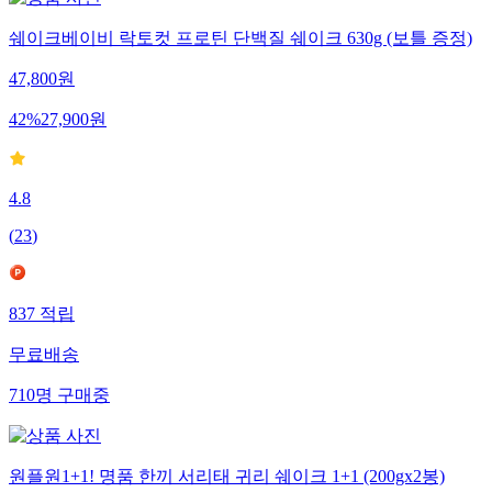
쉐이크베이비 락토컷 프로틴 단백질 쉐이크 630g (보틀 증정)
47,800
원
42
%
27,900
원
4.8
(
23
)
837
적립
무료배송
710
명
구매중
원플원1+1! 명품 한끼 서리태 귀리 쉐이크 1+1 (200gx2봉)