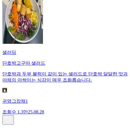
샐러딩
단호박고구마 샐러드
단호박과 두부 블럭이 같이 있는 샐러드로 단호박 달달한 맛과
야채의 아싹이는 식감이 매우 조화롭습니다.
귀염그잡채1
조회수
1.3만
25.08.28