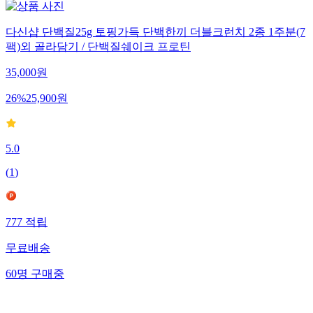
다신샵 단백질25g 토핑가득 단백한끼 더블크런치 2종 1주분(7
팩)외 골라담기 / 단백질쉐이크 프로틴
35,000
원
26
%
25,900
원
5.0
(
1
)
777
적립
무료배송
60
명
구매중