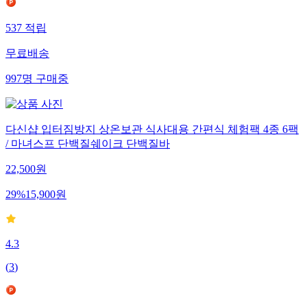
537
적립
무료배송
997
명
구매중
다신샵 입터짐방지 상온보관 식사대용 간편식 체험팩 4종 6팩
/ 마녀스프 단백질쉐이크 단백질바
22,500
원
29
%
15,900
원
4.3
(
3
)