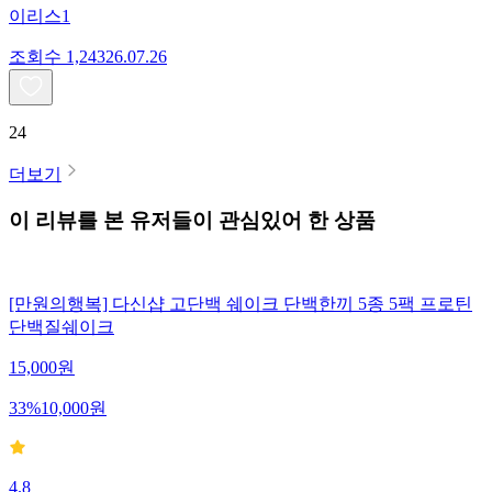
이리스1
조회수
1,243
26.07.26
24
더보기
이 리뷰를 본 유저들이 관심있어 한 상품
[만원의행복] 다신샵 고단백 쉐이크 단백한끼 5종 5팩 프로틴
단백질쉐이크
15,000
원
33
%
10,000
원
4.8