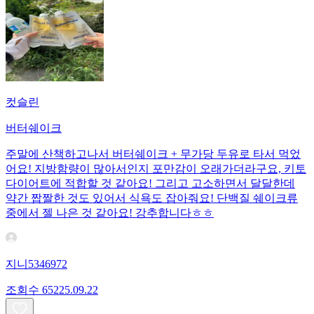
컷슬린
버터쉐이크
주말에 산책하고나서 버터쉐이크 + 무가당 두유로 타서 먹었
어요! 지방함량이 많아서인지 포만감이 오래가더라구요, 키토
다이어트에 적합할 것 같아요! 그리고 고소하면서 달달한데
약간 짭짤한 것도 있어서 식욕도 잡아줘요! 단백질 쉐이크류
중에서 젤 나은 것 같아요! 강추합니다ㅎㅎ
지니5346972
조회수
652
25.09.22