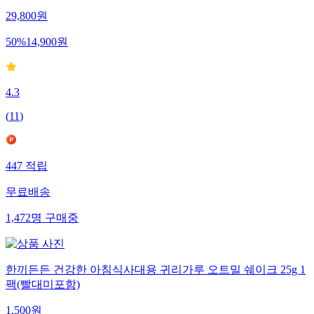
29,800
원
50
%
14,900
원
4.3
(
11
)
447
적립
무료배송
1,472
명
구매중
한끼든든 건강한 아침식사대용 귀리가루 오트밀 쉐이크 25g 1
팩(빨대미포함)