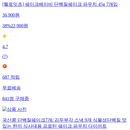
[헬로잇츠] 쉐이크베이비 단백질쉐이크 파우치 45g 7개입
36,900
원
38
%
22,900
원
4.7
(
7
)
687
적립
무료배송
841
명
구매중
국산콩 단백질쉐이크7개/ 김두부각 스낵 9개 식물성단백질 맛
있는 한끼 식사대용 프로틴 쉐이크 파우치 다이어트