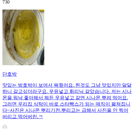
730
단호박
맛있는 밤호박이 보여서 쪄줬어요. 찐것도 그냥 맛있지만 달달
하니 갈고싶더라구요. 우유넣고 휘리닉 갈았습니다. 저는 시나
몬을 워낙 좋아해서 뭐든 우유넣고 갈면 시나몬 뿌려 먹어요.
그러면 우리집 식탁이 바로 스타빡스가 되는 매직이 펼쳐집니
다~사진은 시나몬 뿌리기전.뿌리고는 급해서 사진을 안 찍어
버리고 먹어버린.ㅋ