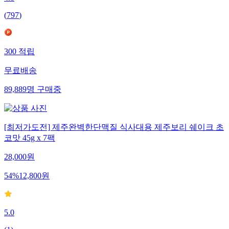
(
797
)
300
적립
무료배송
89,889
명
구매중
[최저가도전] 제주완벽한단맥질 식사대용 제주보리 쉐이크 초
코맛 45g x 7팩
28,000
원
54
%
12,800
원
5.0