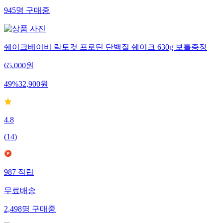
945
명
구매중
쉐이크베이비 락토컷 프로틴 단백질 쉐이크 630g 보틀증정
65,000
원
49
%
32,900
원
4.8
(
14
)
987
적립
무료배송
2,498
명
구매중