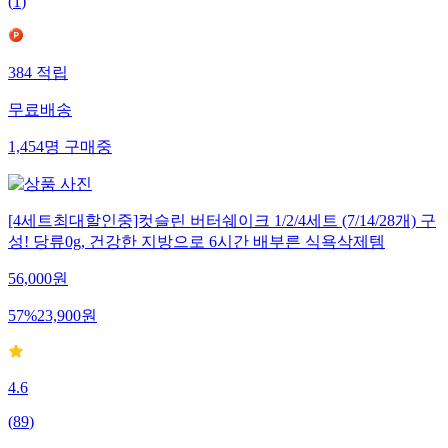
(
1
)
384
적립
무료배송
1,454
명
구매중
[4세트최대할인중]컷슬린 버터쉐이크 1/2/4세트 (7/14/28개) 구
성! 당류0g, 건강한 지방으로 6시간 배부른 식욕삭제템
56,000
원
57
%
23,900
원
4.6
(
89
)