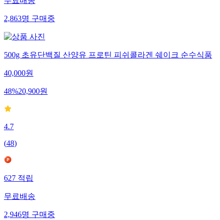
무료배송
2,863
명
구매중
500g 초유단백질 산양유 프로틴 피쉬콜라겐 쉐이크 순수식품
40,000
원
48
%
20,900
원
4.7
(
48
)
627
적립
무료배송
2,946
명
구매중