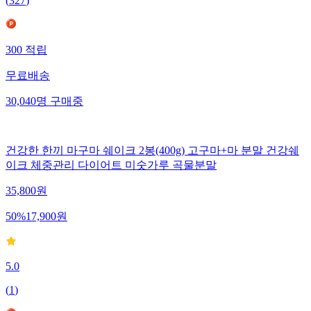
(
327
)
300
적립
무료배송
30,040
명
구매중
건강한 한끼 마구마 쉐이크 2봉(400g) 고구마+마 분말 건강쉐
이크 체중관리 다이어트 미숫가루 곡물분말
35,800
원
50
%
17,900
원
5.0
(
1
)