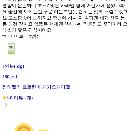
멜향이 은은하니 초코? 맛은 카라멜 향에 어딘가에 숨었나봐
요 중간에 보이는건 구운 아몬드인듯 씹히는 맛도 느낄수있고
요 고소함맛이 느껴져요 한번에 하나 다 먹기엔 배가 진짜 든
든 할것 같아요 입짧은 저에겐 3번 나눠 먹을정도 꾸덕이라 오
래씹기 좋은 간식이예요
#다이어트식 #점심
1인분(58g)
180kcal
윙잇
랠리 프로틴바 카카오카라멜
5.0
(리뷰
2
개)