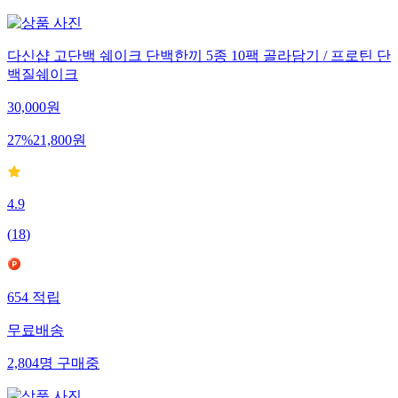
다신샵 고단백 쉐이크 단백한끼 5종 10팩 골라담기 / 프로틴 단
백질쉐이크
30,000
원
27
%
21,800
원
4.9
(
18
)
654
적립
무료배송
2,804
명
구매중