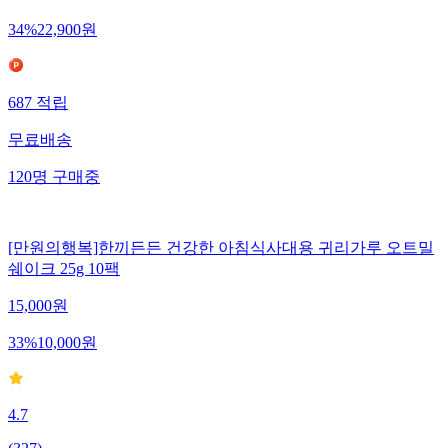
34
%
22,900
원
687
적립
무료배송
120
명
구매중
[만원의행복]한끼든든 건강한 아침식사대용 귀리가루 오트밀
쉐이크 25g 10팩
15,000
원
33
%
10,000
원
4.7