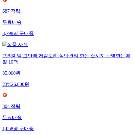
687
적립
무료배송
3,798
명
구매중
프리미엄 고단백 저칼로리 식단관리 한돈 소시지 완벽한돈백
질 10팩
35,000
원
23
%
26,800
원
804
적립
무료배송
1,058
명
구매중