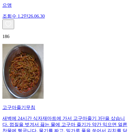
으앵
조회수
1.2만
26.06.30
186
고구마줄기무침
새벽에 24시간 식자재마트에 가서 고구마줄기 3단을 샀습니
다. 껍질을 벗겨서 끓는 물에 고구마 줄기가 약간 익으면 얼른
찬물에 헹굽니다. 물기를 짜고, 밀가루 풀을 쑤어서 김치를 담