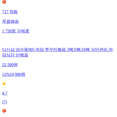
717
적립
무료배송
1,750
명
구매중
다신샵 성수동905 저당 쭈꾸미볶음 3팩/5팩/10팩 식단관리 저
당식단 단백질
22,500
원
12
%
19,900
원
4.7
(
7
)