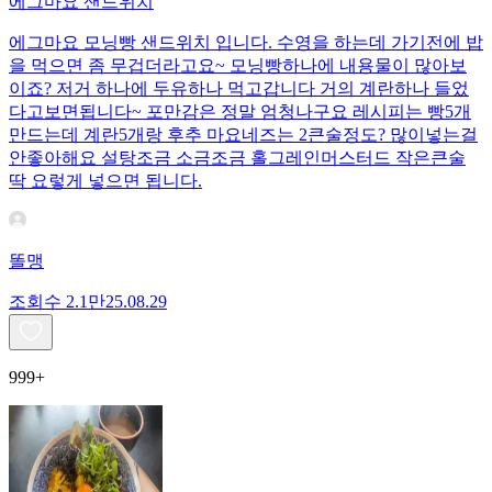
에그마요 샌드위치
에그마요 모닝빵 샌드위치 입니다. 수영을 하는데 가기전에 밥
을 먹으면 좀 무겁더라고요~ 모닝빵하나에 내용물이 많아보
이죠? 저거 하나에 두유하나 먹고갑니다 거의 계란하나 들었
다고보면됩니다~ 포만감은 정말 엄청나구요 레시피는 빵5개
만드는데 계란5개랑 후추 마요네즈는 2큰술정도? 많이넣는걸
안좋아해요 설탕조금 소금조금 홀그레인머스터드 작은큰술
딱 요렇게 넣으면 됩니다.
똘맹
조회수
2.1만
25.08.29
999+