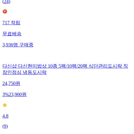
(
24
)
717
적립
무료배송
3,936
명
구매중
다신샵 다신현미밥상 10종 5팩/10팩/20팩 식단관리도시락 직
장인점심 냉동도시락
24,750
원
3
%
23,900
원
4.8
(
9
)