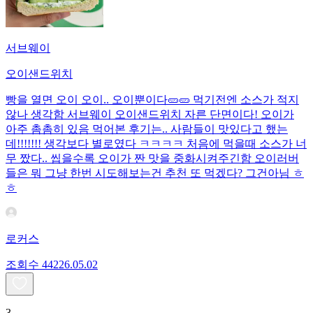
서브웨이
오이샌드위치
빵을 열면 오이 오이.. 오이뿐이다🥒🥒 먹기전엔 소스가 적지
않나 생각함 서브웨이 오이샌드위치 자른 단면이다! 오이가
아주 촘촘히 있음 먹어본 후기는.. 사람들이 맛있다고 했는
데!!!!!!! 생각보다 별로였다 ㅋㅋㅋㅋ 처음에 먹을때 소스가 너
무 짰다.. 씹을수록 오이가 짠 맛을 중화시켜주긴함 오이러버
들은 뭐 그냥 한번 시도해보는건 추천 또 먹겠다? 그건아님 ㅎ
ㅎ
로커스
조회수
442
26.05.02
3