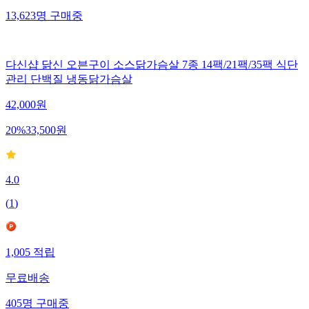
13,623
명
구매중
다신샵 닭신 오븐구이 소스닭가슴살 7종 14팩/21팩/35팩 식단
관리 단백질 냉동닭가슴살
42,000
원
20
%
33,500
원
4.0
(
1
)
1,005
적립
무료배송
405
명
구매중