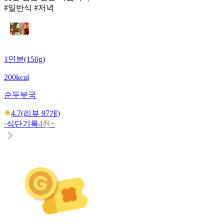
#일반식 #저녁
1인분(150g)
200kcal
순두부국
4.7
(리뷰
97
개)
·
식단기록
4천+