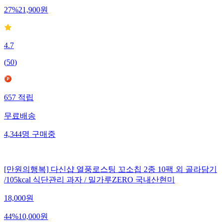
27
%
21,900
원
4.7
(
50
)
657
적립
무료배송
4,344
명
구매중
[만원의행복] 다신샵 열풍로스팅 꼬소칩 2종 10팩 외 골라담기
/105kcal 식단관리 과자 / 밀가루ZERO 국내산현미
18,000
원
44
%
10,000
원