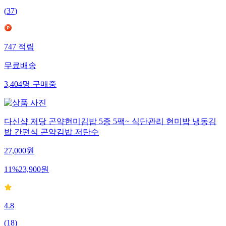
(
37
)
747
적립
무료배송
3,404
명
구매중
다신샵 저당 곤약현미김밥 5종 5팩~ 식단관리 현미밥 냉동김
밥 간편식 곤약김밥 저탄수
27,000
원
11
%
23,900
원
4.8
(
18
)