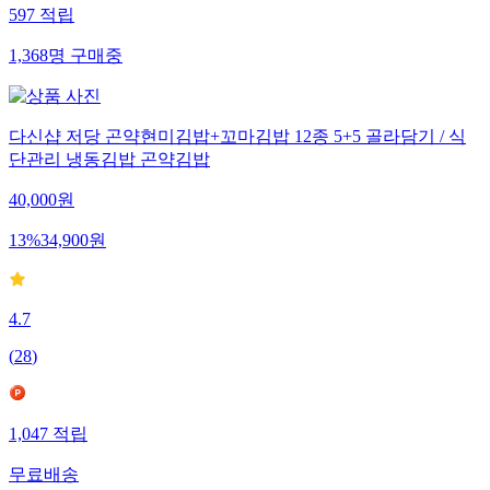
597
적립
1,368
명
구매중
다신샵 저당 곤약현미김밥+꼬마김밥 12종 5+5 골라담기 / 식
단관리 냉동김밥 곤약김밥
40,000
원
13
%
34,900
원
4.7
(
28
)
1,047
적립
무료배송