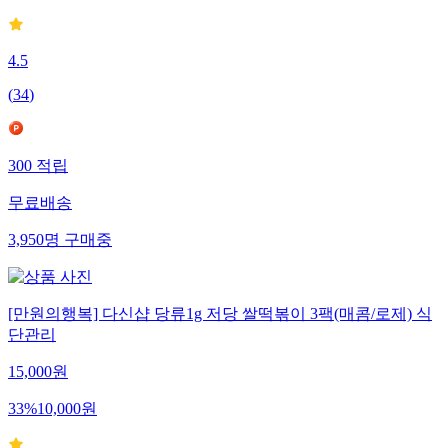
4.5
(
34
)
300
적립
무료배송
3,950
명
구매중
[만원의행복] 다신샵 당류1g 저당 쌀떡볶이 3팩(매콤/로제) 식
단관리
15,000
원
33
%
10,000
원