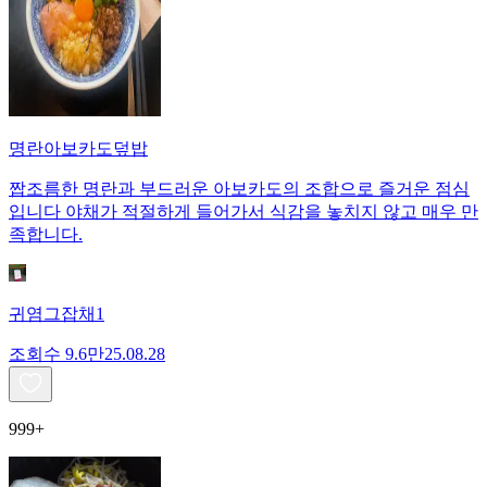
명란아보카도덮밥
짭조름한 명란과 부드러운 아보카도의 조합으로 즐거운 점심
입니다 야채가 적절하게 들어가서 식감을 놓치지 않고 매우 만
족합니다.
귀염그잡채1
조회수
9.6만
25.08.28
999+