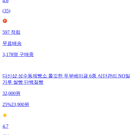
4.6
(
35
)
597
적립
무료배송
3,178
명
구매중
다신샵 성수동제빵소 쫄깃한 두부베이글 6종 식단관리 NO밀
가루 쌀빵 단백질빵
32,000
원
25
%
23,900
원
4.7