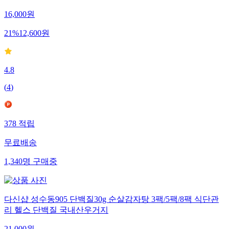
16,000
원
21
%
12,600
원
4.8
(
4
)
378
적립
무료배송
1,340
명
구매중
다신샵 성수동905 단백질30g 순살감자탕 3팩/5팩/8팩 식단관
리 헬스 단백질 국내산우거지