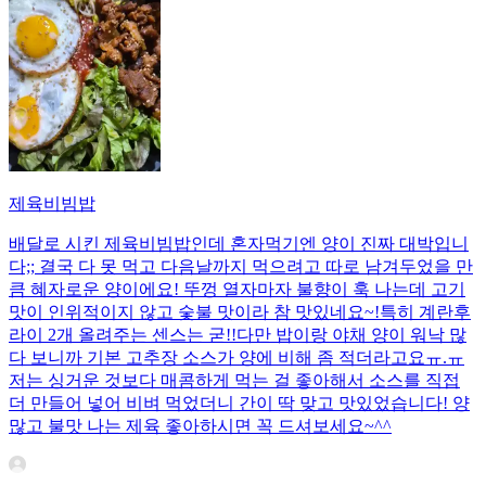
제육비빔밥
배달로 시킨 제육비빔밥인데 혼자먹기엔 양이 진짜 대박입니
다;; 결국 다 못 먹고 다음날까지 먹으려고 따로 남겨두었을 만
큼 혜자로운 양이에요! 뚜껑 열자마자 불향이 훅 나는데 고기
맛이 인위적이지 않고 숯불 맛이라 참 맛있네요~!특히 계란후
라이 2개 올려주는 센스는 굳!! ​다만 밥이랑 야채 양이 워낙 많
다 보니까 기본 고추장 소스가 양에 비해 좀 적더라고요ㅠ.ㅠ
저는 싱거운 것보다 매콤하게 먹는 걸 좋아해서 소스를 직접
더 만들어 넣어 비벼 먹었더니 간이 딱 맞고 맛있었습니다! 양
많고 불맛 나는 제육 좋아하시면 꼭 드셔보세요~^^