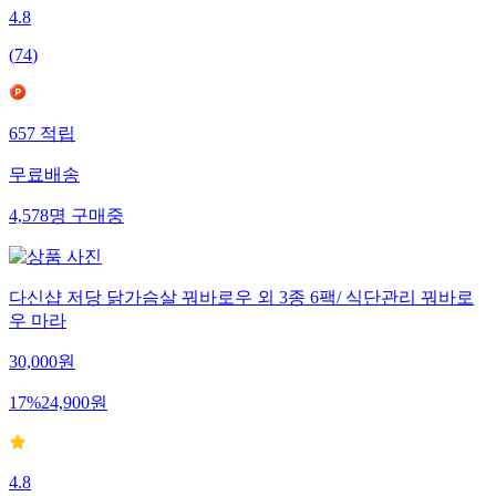
4.8
(
74
)
657
적립
무료배송
4,578
명
구매중
다신샵 저당 닭가슴살 꿔바로우 외 3종 6팩/ 식단관리 꿔바로
우 마라
30,000
원
17
%
24,900
원
4.8