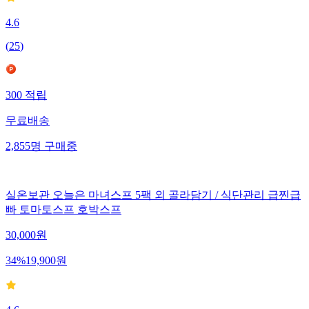
4.6
(
25
)
300
적립
무료배송
2,855
명
구매중
실온보관 오늘은 마녀스프 5팩 외 골라담기 / 식단관리 급찐급
빠 토마토스프 호박스프
30,000
원
34
%
19,900
원