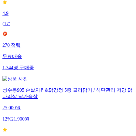
4.9
(
17
)
270
적립
무료배송
1,344
명
구매중
성수동905 순살치킨&닭강정 5종 골라담기 / 식단관리 저당 닭
다리살 닭가슴살
25,000
원
12
%
21,900
원