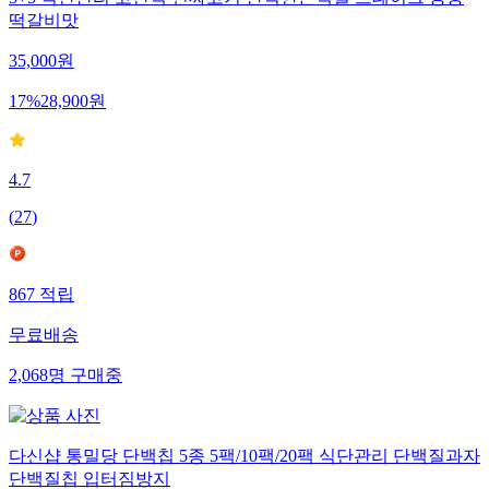
5+5 식단관리 고단백 진짜고기 완벽한돈백질 스테이크 궁중
떡갈비맛
35,000
원
17
%
28,900
원
4.7
(
27
)
867
적립
무료배송
2,068
명
구매중
다신샵 통밀당 단백칩 5종 5팩/10팩/20팩 식단관리 단백질과자
단백질칩 입터짐방지