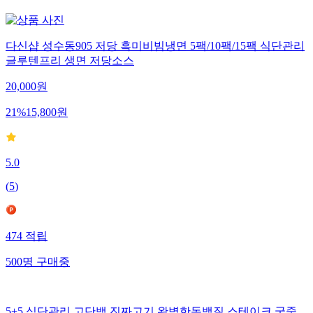
다신샵 성수동905 저당 흑미비빔냉면 5팩/10팩/15팩 식단관리
글루텐프리 생면 저당소스
20,000
원
21
%
15,800
원
5.0
(
5
)
474
적립
500
명
구매중