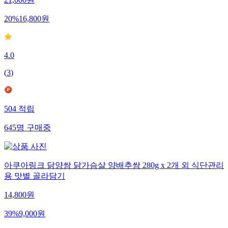
21,000
원
20
%
16,800
원
4.0
(
3
)
504
적립
645
명
구매중
아쿠아링크 닭양쌈 닭가슴살 양배추쌈 280g x 2개 외 식단관리
용 맛별 골라담기
14,800
원
39
%
9,000
원