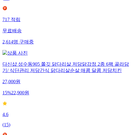
717
적립
무료배송
2,614
명
구매중
다신샵 성수동905 쫄깃 닭다리살 저당닭강정 2종 6팩 골라담
기/ 식단관리 저당간식 닭다리살순살 매콤 달콤 저당치킨
27,000
원
15
%
22,900
원
4.6
(
15
)