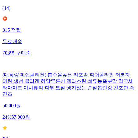
(
14
)
315
적립
무료배송
703
명
구매중
(대용량 피쉬콜라겐) 흡수율높은 리포좀 피쉬콜라겐 저분자
어린 생선 콜라겐 히알루론산 엘라스틴 석류농축분말 밀크세
라마이드 이너뷰티 피부 모발 생기있는 손발톱건강 건조한 속
건조
50,000
원
24
%
37,900
원