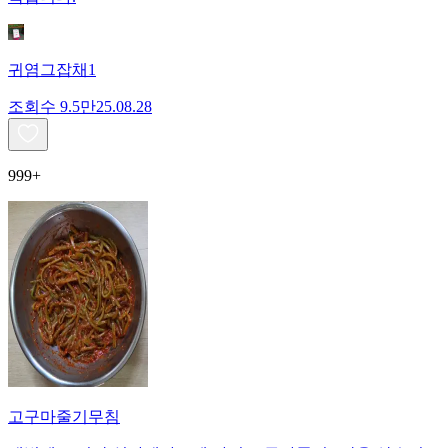
귀염그잡채1
조회수
9.5만
25.08.28
999+
고구마줄기무침