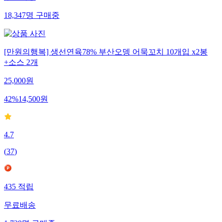
18,347
명
구매중
[만원의행복] 생선연육78% 부산오뎅 어묵꼬치 10개입 x2봉
+소스 2개
25,000
원
42
%
14,500
원
4.7
(
37
)
435
적립
무료배송