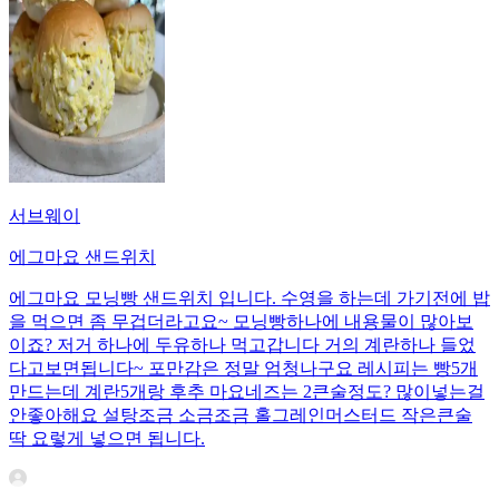
서브웨이
에그마요 샌드위치
에그마요 모닝빵 샌드위치 입니다. 수영을 하는데 가기전에 밥
을 먹으면 좀 무겁더라고요~ 모닝빵하나에 내용물이 많아보
이죠? 저거 하나에 두유하나 먹고갑니다 거의 계란하나 들었
다고보면됩니다~ 포만감은 정말 엄청나구요 레시피는 빵5개
만드는데 계란5개랑 후추 마요네즈는 2큰술정도? 많이넣는걸
안좋아해요 설탕조금 소금조금 홀그레인머스터드 작은큰술
딱 요렇게 넣으면 됩니다.