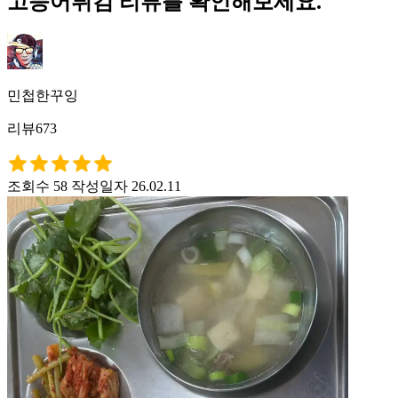
고등어튀김 리뷰를 확인해보세요.
민첩한꾸잉
리뷰673
조회수 58
작성일자 26.02.11