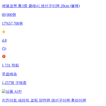
에델코첸 통3중 클래시 생선구이팬 29cm (블랙)
69,900
원
17
%
57,700
원
4.8
(
5
)
1,731
적립
무료배송
1,257
명
구매중
키친아트 세라믹 코팅 양면팬 생선구이팬 후라이팬