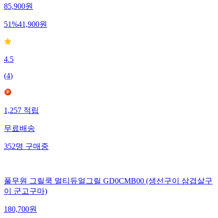
85,900
원
51
%
41,900
원
4.5
(
4
)
1,257
적립
무료배송
352
명
구매중
풀무원 그릴쿡 멀티듀얼그릴 GD0CMB00 (생선구이 삼겹살구
이 군고구마)
180,700
원