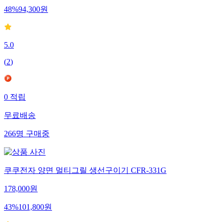
48
%
94,300
원
5.0
(
2
)
0
적립
무료배송
266
명
구매중
쿠쿠전자 양면 멀티그릴 생선구이기 CFR-331G
178,000
원
43
%
101,800
원