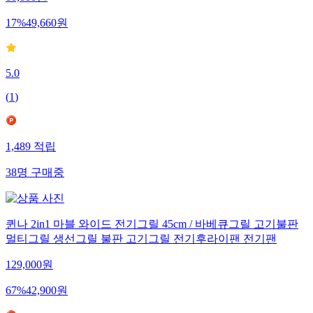
17
%
49,660
원
5.0
(
1
)
1,489
적립
38
명
구매중
퀸나 2in1 마블 와이드 전기그릴 45cm / 바베큐그릴 고기불판
멀티그릴 생선그릴 불판 고기그릴 전기후라이팬 전기팬
129,000
원
67
%
42,900
원