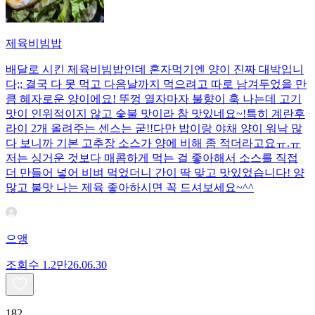
제육비빔밥
배달로 시킨 제육비빔밥인데 혼자먹기엔 양이 진짜 대박입니
다;; 결국 다 못 먹고 다음날까지 먹으려고 따로 남겨두었을 만
큼 혜자로운 양이에요! 뚜껑 열자마자 불향이 훅 나는데 고기
맛이 인위적이지 않고 숯불 맛이라 참 맛있네요~!특히 계란후
라이 2개 올려주는 센스는 굳!! ​다만 밥이랑 야채 양이 워낙 많
다 보니까 기본 고추장 소스가 양에 비해 좀 적더라고요ㅠ.ㅠ
저는 싱거운 것보다 매콤하게 먹는 걸 좋아해서 소스를 직접
더 만들어 넣어 비벼 먹었더니 간이 딱 맞고 맛있었습니다! 양
많고 불맛 나는 제육 좋아하시면 꼭 드셔보세요~^^
으앵
조회수
1.2만
26.06.30
182