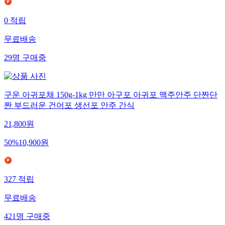
0
적립
무료배송
29
명
구매중
구운 아귀포채 150g-1kg 만만 아구포 아귀포 맥주안주 단짠단
짠 부드러운 건어포 생선포 안주 간식
21,800
원
50
%
10,900
원
327
적립
무료배송
421
명
구매중