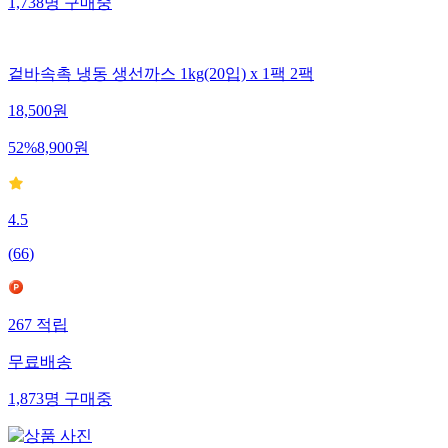
1,738
명
구매중
겉바속촉 냉동 생선까스 1kg(20입) x 1팩 2팩
18,500
원
52
%
8,900
원
4.5
(
66
)
267
적립
무료배송
1,873
명
구매중