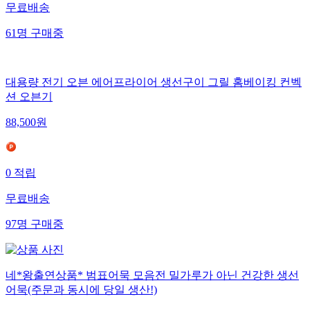
무료배송
61
명
구매중
대용량 전기 오븐 에어프라이어 생선구이 그릴 홈베이킹 컨벡
션 오븐기
88,500
원
0
적립
무료배송
97
명
구매중
네*왕출연상품* 범표어묵 모음전 밀가루가 아닌 건강한 생선
어묵(주문과 동시에 당일 생산!)