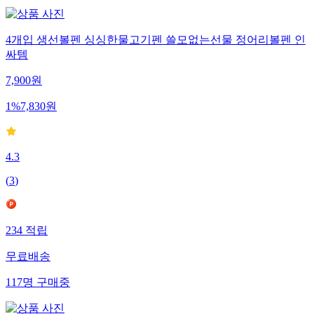
4개입 생선볼펜 싱싱한물고기펜 쓸모없는선물 정어리볼펜 인
싸템
7,900
원
1
%
7,830
원
4.3
(
3
)
234
적립
무료배송
117
명
구매중