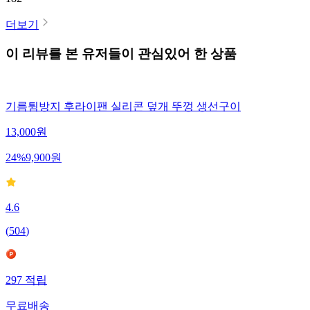
더보기
이 리뷰를 본 유저들이 관심있어 한 상품
기름튐방지 후라이팬 실리콘 덮개 뚜껑 생선구이
13,000
원
24
%
9,900
원
4.6
(
504
)
297
적립
무료배송