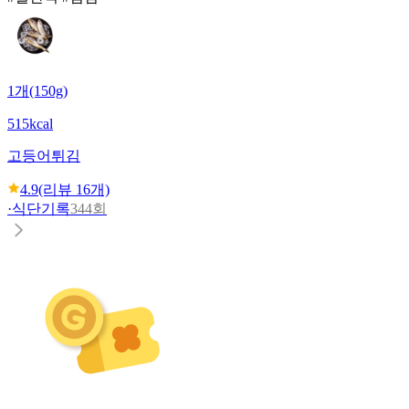
1개(150g)
515kcal
고등어튀김
4.9
(리뷰
16
개)
·
식단기록
344회