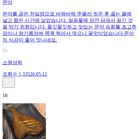
문어
문어를 굵은 천일염으로 바락바락 주물러 씻은 후 끓는 물에
넣고 짧은 시간에 삶았습니다. 얼음물에 잠깐 담궈서 질긴 것
을 막기 위함입니다. 쫄깃쫄깃하고 맛있는 문어 숙회를 초고추
장이나 참기름장에 콕콕 찍어서 먹으니 꿀맛이었습니다.문어
의 식감이 좋아 맛나네요.
소원성취
조회수
1,335
26.05.12
18