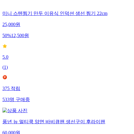
미니 스텐찜기 만두 이유식 인덕션 생선 찜기 22cm
25,000
원
50
%
12,500
원
5.0
(
1
)
375
적립
533
명
구매중
풍년 뉴 멀티쿡 양면 바비큐팬 생선구이 후라이팬
60,000
원