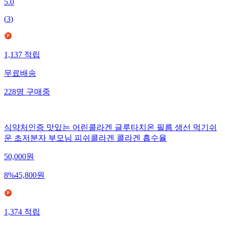
5.0
(
3
)
1,137
적립
무료배송
228
명
구매중
식약처인증 맛있는 어린콜라겐 글루타치온 필름 생선 먹기쉬
운 초저분자 부모님 피쉬콜라겐 콜라겐 흡수율
50,000
원
8
%
45,800
원
1,374
적립