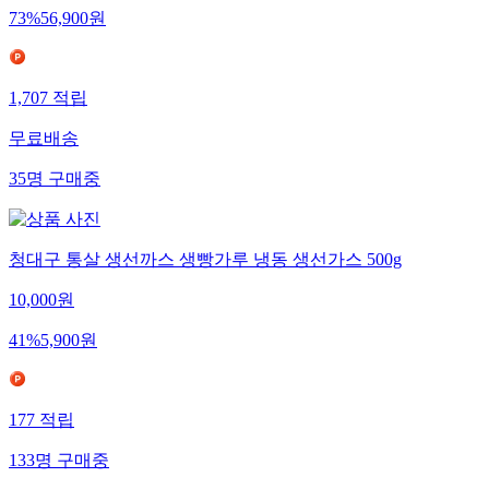
73
%
56,900
원
1,707
적립
무료배송
35
명
구매중
청대구 통살 생선까스 생빵가루 냉동 생선가스 500g
10,000
원
41
%
5,900
원
177
적립
133
명
구매중