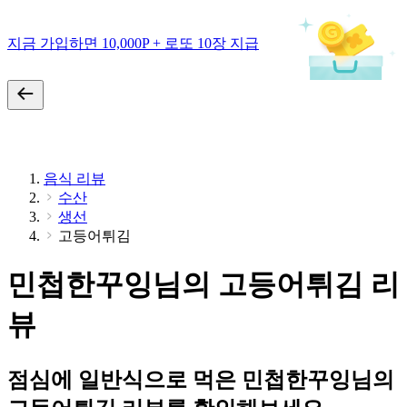
지금 가입하면 10,000P + 로또 10장 지급
음식 리뷰
수산
생선
고등어튀김
민첩한꾸잉님의 고등어튀김 리
뷰
점심에 일반식으로 먹은 민첩한꾸잉님의