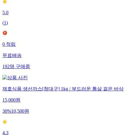
5.0
(
1
)
0
적립
무료배송
192
명
구매중
재호식품 생선까스[청대구] 1kg / 부드러운 통살 겉은 바삭
15,000
원
30
%
10,500
원
4.3