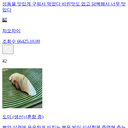
성돔을 맛있게 구워서 먹었다 비린맛도 없고 담백해서 너무 맛
있다
차오차이
조회수
664
25.10.09
42
도미 (생선) (혼합 종)
뽀얀 살결에 은은하게 비치는 붉은 빛이 신선함을 증명해 주는