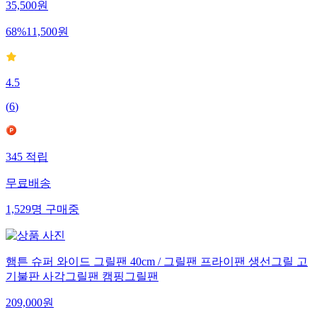
35,500
원
68
%
11,500
원
4.5
(
6
)
345
적립
무료배송
1,529
명
구매중
햄튼 슈퍼 와이드 그릴팬 40cm / 그릴팬 프라이팬 생선그릴 고
기불판 사각그릴팬 캠핑그릴팬
209,000
원