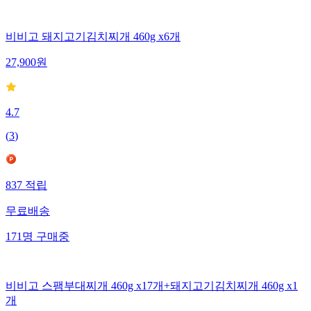
비비고 돼지고기김치찌개 460g x6개
27,900
원
4.7
(
3
)
837
적립
무료배송
171
명
구매중
비비고 스팸부대찌개 460g x17개+돼지고기김치찌개 460g x1
개