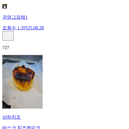
귀염그잡채1
조회수
1.3만
25.08.28
727
상하치즈
바스크 치즈케이크