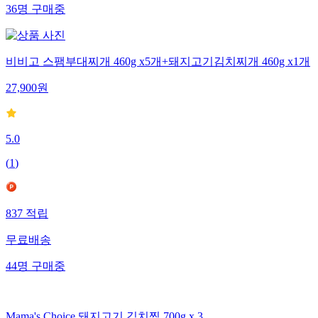
36
명
구매중
비비고 스팸부대찌개 460g x5개+돼지고기김치찌개 460g x1개
27,900
원
5.0
(
1
)
837
적립
무료배송
44
명
구매중