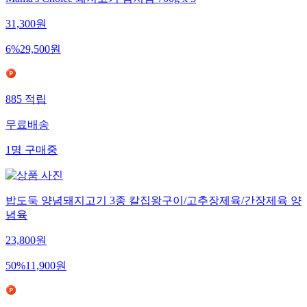
Mama's Choice 돼지고기 김치찜 700g x 3
31,300
원
6
%
29,500
원
885
적립
무료배송
1
명
구매중
밥도둑 양념돼지고기 3종 칼집왕구이/고추장제육/간장제육 양
념육
23,800
원
50
%
11,900
원