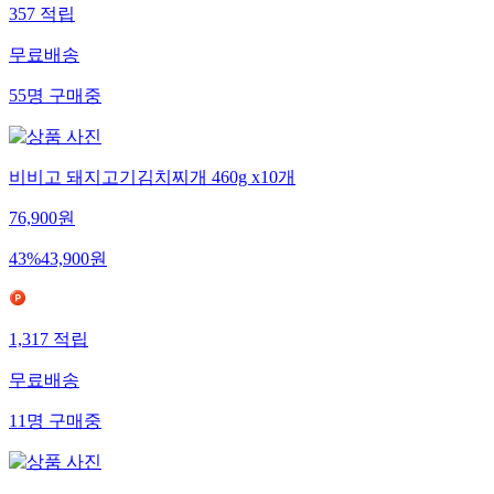
357
적립
무료배송
55
명
구매중
비비고 돼지고기김치찌개 460g x10개
76,900
원
43
%
43,900
원
1,317
적립
무료배송
11
명
구매중