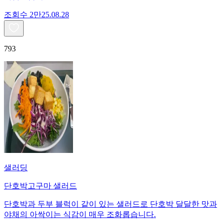
조회수
2만
25.08.28
793
샐러딩
단호박고구마 샐러드
단호박과 두부 블럭이 같이 있는 샐러드로 단호박 달달한 맛과
야채의 아싹이는 식감이 매우 조화롭습니다.