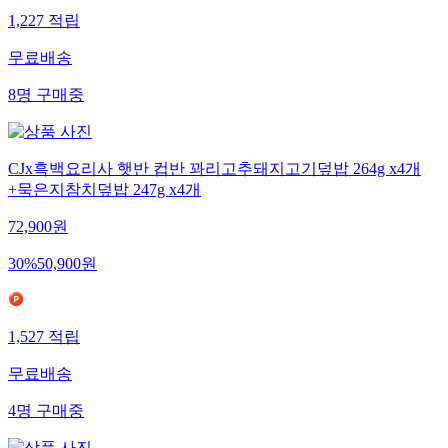
1,227
적립
무료배송
8
명
구매중
CJx흑백요리사 햇반 컵반 꽈리고추돼지고기덮밥 264g x4개
+묵은지참치덮밥 247g x4개
72,900
원
30
%
50,900
원
1,527
적립
무료배송
4
명
구매중