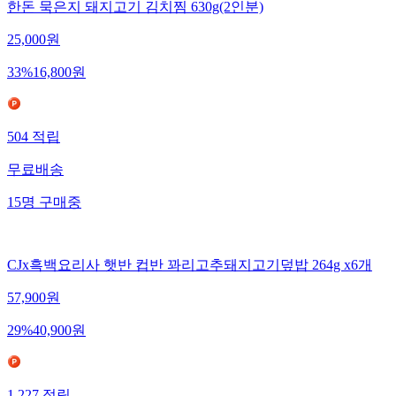
한돈 묵은지 돼지고기 김치찜 630g(2인분)
25,000
원
33
%
16,800
원
504
적립
무료배송
15
명
구매중
CJx흑백요리사 햇반 컵반 꽈리고추돼지고기덮밥 264g x6개
57,900
원
29
%
40,900
원