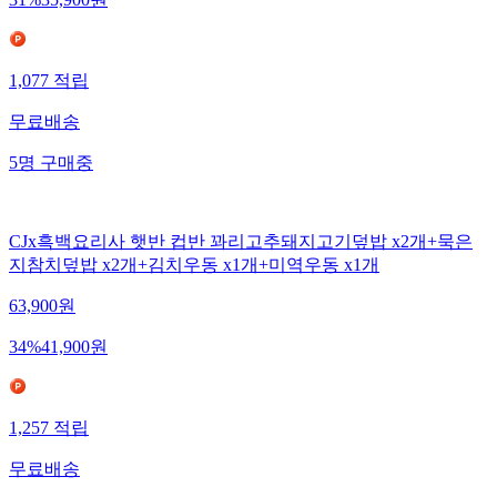
31
%
35,900
원
1,077
적립
무료배송
5
명
구매중
CJx흑백요리사 햇반 컵반 꽈리고추돼지고기덮밥 x2개+묵은
지참치덮밥 x2개+김치우동 x1개+미역우동 x1개
63,900
원
34
%
41,900
원
1,257
적립
무료배송