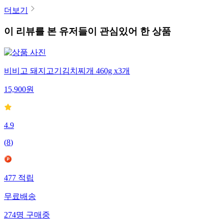
더보기
이 리뷰를 본 유저들이 관심있어 한 상품
비비고 돼지고기김치찌개 460g x3개
15,900
원
4.9
(
8
)
477
적립
무료배송
274
명
구매중