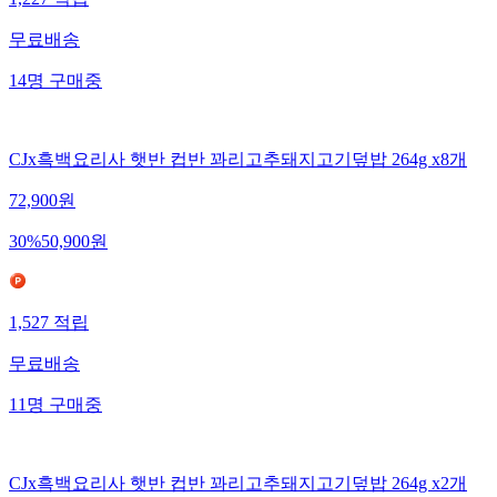
1,227
적립
무료배송
14
명
구매중
CJx흑백요리사 햇반 컵반 꽈리고추돼지고기덮밥 264g x8개
72,900
원
30
%
50,900
원
1,527
적립
무료배송
11
명
구매중
CJx흑백요리사 햇반 컵반 꽈리고추돼지고기덮밥 264g x2개