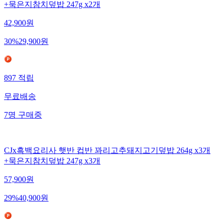
+묵은지참치덮밥 247g x2개
42,900
원
30
%
29,900
원
897
적립
무료배송
7
명
구매중
CJx흑백요리사 햇반 컵반 꽈리고추돼지고기덮밥 264g x3개
+묵은지참치덮밥 247g x3개
57,900
원
29
%
40,900
원