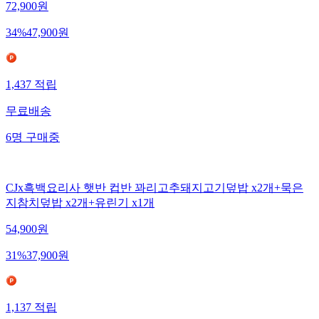
72,900
원
34
%
47,900
원
1,437
적립
무료배송
6
명
구매중
CJx흑백요리사 햇반 컵반 꽈리고추돼지고기덮밥 x2개+묵은
지참치덮밥 x2개+유린기 x1개
54,900
원
31
%
37,900
원
1,137
적립