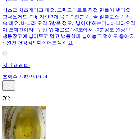
바스크 치즈케이크 예요. 그릭요거트로 직접 만들어 봤어요.
그릭요거트 250g 계란 2개 옥수수전분 2큰술 알룰로스 2~3큰
술 예요. 바닐라 오일 5방울 정도.. 넣어야 하는데.. 바닐라오일
이 도착전이라.. 우선 위 재료로 180도에서 20분정도 완성!!!!
냉동장고에 넣어두고 먹고 냉동실에 넣어놓고 먹어도 좋아요
~ 완전 건강식!! 다이어트식 예요.
지니5368308
조회수
2.8만
25.09.24
702