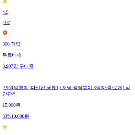
4.5
(
33
)
300
적립
무료배송
3,907
명
구매중
[만원의행복] 다신샵 당류1g 저당 쌀떡볶이 3팩(매콤/로제) 식
단관리
15,000
원
33
%
10,000
원