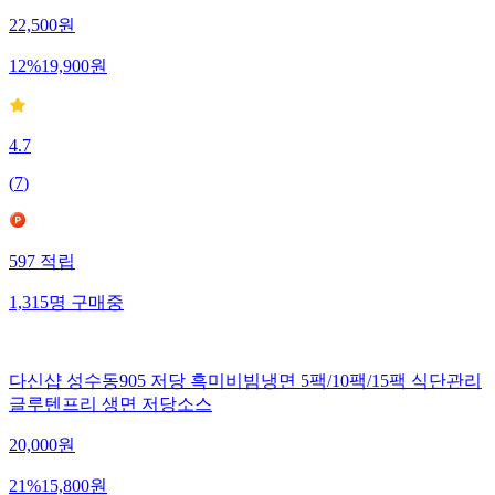
22,500
원
12
%
19,900
원
4.7
(
7
)
597
적립
1,315
명
구매중
다신샵 성수동905 저당 흑미비빔냉면 5팩/10팩/15팩 식단관리
글루텐프리 생면 저당소스
20,000
원