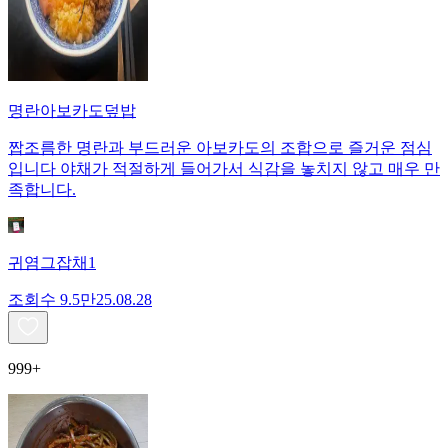
명란아보카도덮밥
짭조름한 명란과 부드러운 아보카도의 조합으로 즐거운 점심
입니다 야채가 적절하게 들어가서 식감을 놓치지 않고 매우 만
족합니다.
귀염그잡채1
조회수
9.5만
25.08.28
999+