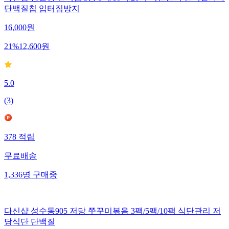
다신샵 통밀당 단백칩 5종 5팩/10팩/20팩 식단관리 단백질과자
단백질칩 입터짐방지
16,000
원
21
%
12,600
원
5.0
(
3
)
378
적립
무료배송
1,336
명
구매중
다신샵 성수동905 저당 쭈꾸미볶음 3팩/5팩/10팩 식단관리 저
당식단 단백질