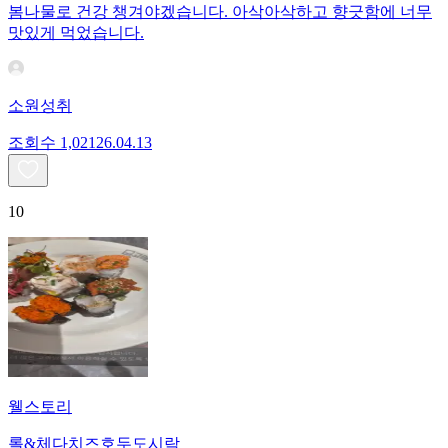
봄나물로 건강 챙겨야겠습니다. 아삭아삭하고 향긋함에 너무
맛있게 먹었습니다.
소원성취
조회수
1,021
26.04.13
10
웰스토리
롤&체다치즈호두도시락