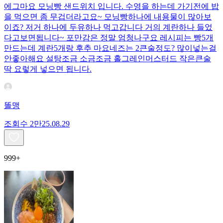
에그마요 모닝빵 샌드위치 입니다. 수영을 하는데 가기전에 밥
을 먹으면 좀 무겁더라고요~ 모닝빵하나에 내용물이 많아보
이죠? 저거 하나에 두유하나 먹고갑니다 거의 계란하나 들었
다고보면됩니다~ 포만감은 정말 엄청나구요 레시피는 빵5개
만드는데 계란5개랑 후추 마요네즈는 2큰술정도? 많이넣는걸
안좋아해요 설탕조금 소금조금 홀그레인머스터드 작은큰술
딱 요렇게 넣으면 됩니다.
똘맹
조회수
2만
25.08.29
999+