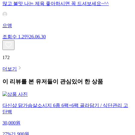
많고 불맛 나는 제육 좋아하시면 꼭 드셔보세요~^^
으앵
조회수
1.2만
26.06.30
172
더보기
이 리뷰를 본 유저들이 관심있어 한 상품
다신샵 닭가슴살소시지 6종 6팩+6팩 골라담기 / 식단관리 고
단백
30,000
원
27
%
21,900
원