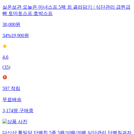
실온보관 오늘은 마녀스프 5팩 외 골라담기 / 식단관리 급찐급
빠 토마토스프 호박스프
30,000
원
34
%
19,900
원
4.6
(
35
)
597
적립
무료배송
3,174
명
구매중