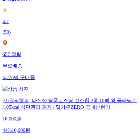
4.7
(
50
)
657
적립
무료배송
4,276
명
구매중
[만원의행복] 다신샵 열풍로스팅 꼬소칩 2종 10팩 외 골라담기
/105kcal 식단관리 과자 / 밀가루ZERO 국내산현미
18,000
원
44
%
10,000
원