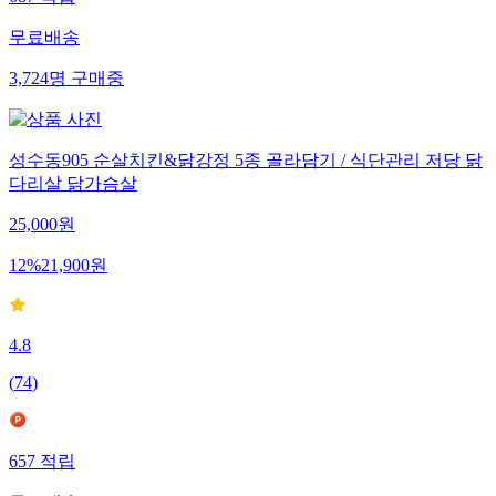
687
적립
무료배송
3,724
명
구매중
성수동905 순살치킨&닭강정 5종 골라담기 / 식단관리 저당 닭
다리살 닭가슴살
25,000
원
12
%
21,900
원
4.8
(
74
)
657
적립