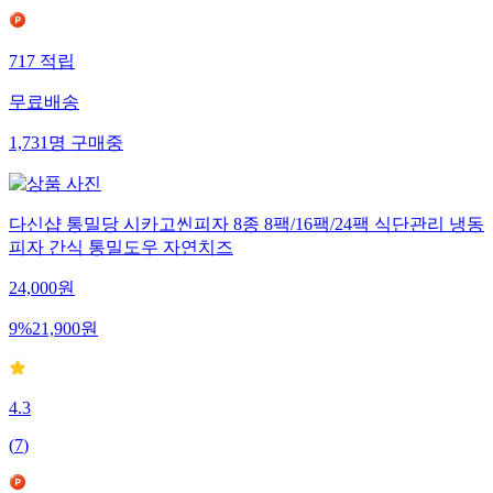
717
적립
무료배송
1,731
명
구매중
다신샵 통밀당 시카고씬피자 8종 8팩/16팩/24팩 식단관리 냉동
피자 간식 통밀도우 자연치즈
24,000
원
9
%
21,900
원
4.3
(
7
)