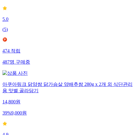
21
%
15,800
원
5.0
(
5
)
474
적립
487
명
구매중
아쿠아링크 닭양쌈 닭가슴살 양배추쌈 280g x 2개 외 식단관리
용 맛별 골라담기
14,800
원
39
%
9,000
원