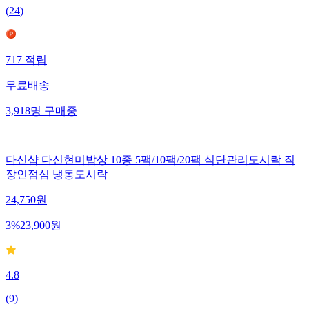
(
24
)
717
적립
무료배송
3,918
명
구매중
다신샵 다신현미밥상 10종 5팩/10팩/20팩 식단관리도시락 직
장인점심 냉동도시락
24,750
원
3
%
23,900
원
4.8
(
9
)