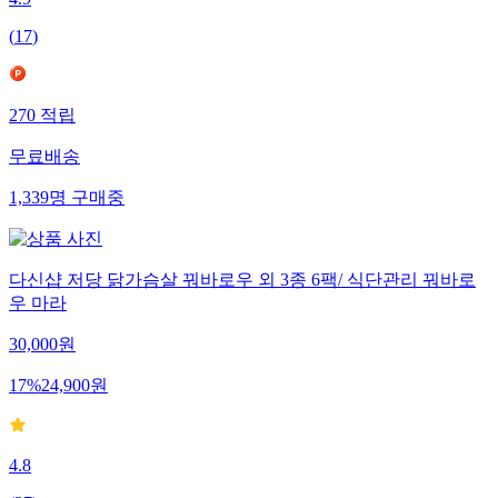
4.9
(
17
)
270
적립
무료배송
1,339
명
구매중
다신샵 저당 닭가슴살 꿔바로우 외 3종 6팩/ 식단관리 꿔바로
우 마라
30,000
원
17
%
24,900
원
4.8