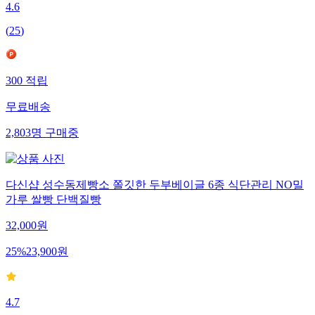
4.6
(
25
)
300
적립
무료배송
2,803
명
구매중
다신샵 성수동제빵소 쫄깃한 두부베이글 6종 식단관리 NO밀
가루 쌀빵 단백질빵
32,000
원
25
%
23,900
원
4.7