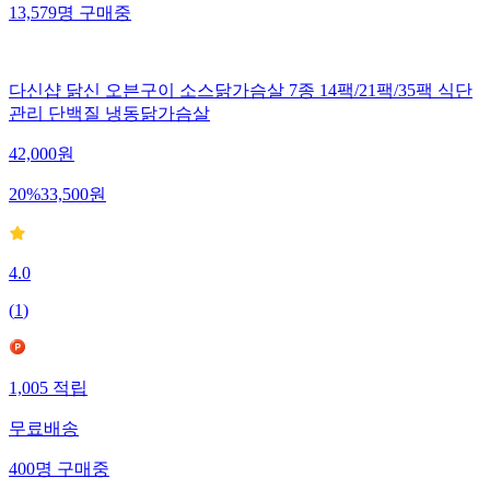
13,579
명
구매중
다신샵 닭신 오븐구이 소스닭가슴살 7종 14팩/21팩/35팩 식단
관리 단백질 냉동닭가슴살
42,000
원
20
%
33,500
원
4.0
(
1
)
1,005
적립
무료배송
400
명
구매중