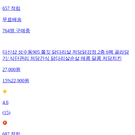
657
적립
무료배송
764
명
구매중
다신샵 성수동905 쫄깃 닭다리살 저당닭강정 2종 6팩 골라담
기/ 식단관리 저당간식 닭다리살순살 매콤 달콤 저당치킨
27,000
원
15
%
22,900
원
4.6
(
15
)