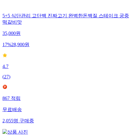
5+5 식단관리 고단백 진짜고기 완벽한돈백질 스테이크 궁중
떡갈비맛
35,000
원
17
%
28,900
원
4.7
(
27
)
867
적립
무료배송
2,055
명
구매중