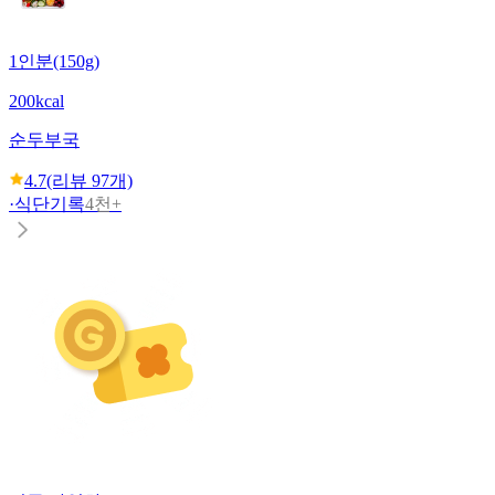
1인분(150g)
200kcal
순두부국
4.7
(리뷰
97
개)
·
식단기록
4천+