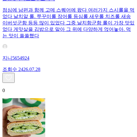
점심에 남편과 함께 고메 스퀘어에 왔다 여러가지 스시롤을 먹
었다 날치알 롤. 쭈꾸미롤 장어롤 등심롤 새우롤 치즈롤 새송
이버섯군함 등등 많이 있었다 그중 날치함군함 롤이 가장 맛있
었다 게맛살을 김밥으로 말아 그 위에 다양하게 얹어놓아. 먹
는 맛이 쏠쏠했다
지니5654924
조회수
24
26.07.28
0