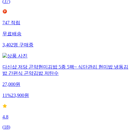
(
37
)
747
적립
무료배송
3,402
명
구매중
다신샵 저당 곤약현미김밥 5종 5팩~ 식단관리 현미밥 냉동김
밥 간편식 곤약김밥 저탄수
27,000
원
11
%
23,900
원
4.8
(
18
)