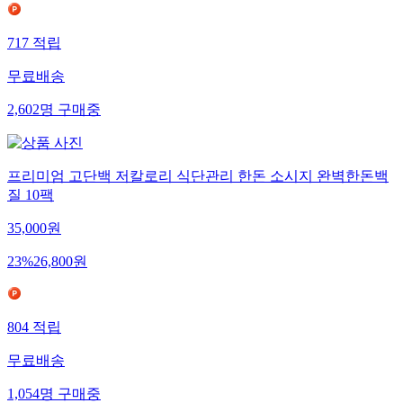
717
적립
무료배송
2,602
명
구매중
프리미엄 고단백 저칼로리 식단관리 한돈 소시지 완벽한돈백
질 10팩
35,000
원
23
%
26,800
원
804
적립
무료배송