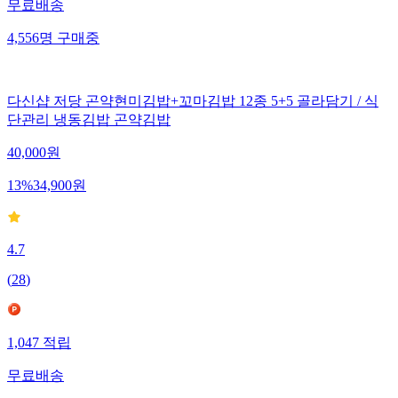
무료배송
4,556
명
구매중
다신샵 저당 곤약현미김밥+꼬마김밥 12종 5+5 골라담기 / 식
단관리 냉동김밥 곤약김밥
40,000
원
13
%
34,900
원
4.7
(
28
)
1,047
적립
무료배송