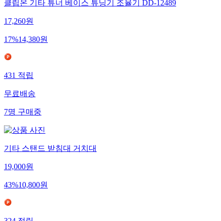
클립온 기타 튜너 베이스 튜닝기 조율기 DD-12489
17,260
원
17
%
14,380
원
431
적립
무료배송
7
명
구매중
기타 스탠드 받침대 거치대
19,000
원
43
%
10,800
원
324
적립