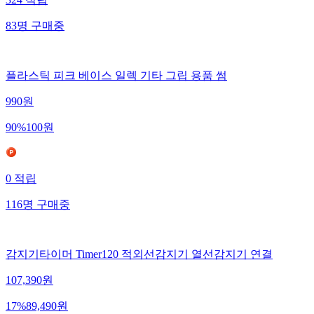
83
명
구매중
플라스틱 피크 베이스 일렉 기타 그립 용품 썸
990
원
90
%
100
원
0
적립
116
명
구매중
감지기타이머 Timer120 적외선감지기 열선감지기 연결
107,390
원
17
%
89,490
원