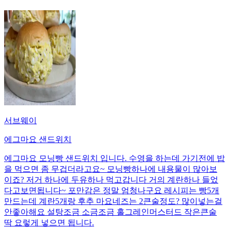
서브웨이
에그마요 샌드위치
에그마요 모닝빵 샌드위치 입니다. 수영을 하는데 가기전에 밥
을 먹으면 좀 무겁더라고요~ 모닝빵하나에 내용물이 많아보
이죠? 저거 하나에 두유하나 먹고갑니다 거의 계란하나 들었
다고보면됩니다~ 포만감은 정말 엄청나구요 레시피는 빵5개
만드는데 계란5개랑 후추 마요네즈는 2큰술정도? 많이넣는걸
안좋아해요 설탕조금 소금조금 홀그레인머스터드 작은큰술
딱 요렇게 넣으면 됩니다.