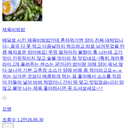
제육비빔밥
배달로 시킨 제육비빔밥인데 혼자먹기엔 양이 진짜 대박입니
다;; 결국 다 못 먹고 다음날까지 먹으려고 따로 남겨두었을 만
큼 혜자로운 양이에요! 뚜껑 열자마자 불향이 훅 나는데 고기
맛이 인위적이지 않고 숯불 맛이라 참 맛있네요~!특히 계란후
라이 2개 올려주는 센스는 굳!! ​다만 밥이랑 야채 양이 워낙 많
다 보니까 기본 고추장 소스가 양에 비해 좀 적더라고요ㅠ.ㅠ
저는 싱거운 것보다 매콤하게 먹는 걸 좋아해서 소스를 직접
더 만들어 넣어 비벼 먹었더니 간이 딱 맞고 맛있었습니다! 양
많고 불맛 나는 제육 좋아하시면 꼭 드셔보세요~^^
으앵
조회수
1.2만
26.06.30