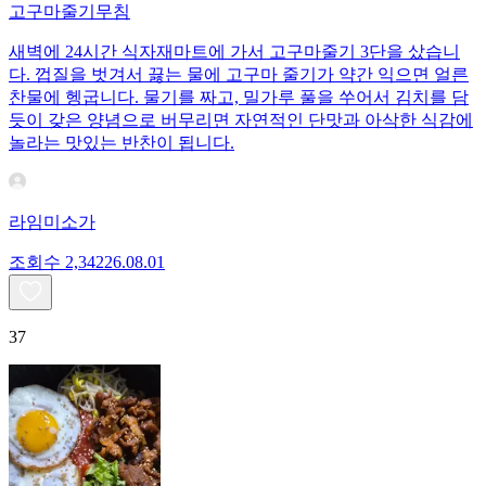
고구마줄기무침
새벽에 24시간 식자재마트에 가서 고구마줄기 3단을 샀습니
다. 껍질을 벗겨서 끓는 물에 고구마 줄기가 약간 익으면 얼른
찬물에 헹굽니다. 물기를 짜고, 밀가루 풀을 쑤어서 김치를 담
듯이 갖은 양념으로 버무리면 자연적인 단맛과 아삭한 식감에
놀라는 맛있는 반찬이 됩니다.
라임미소가
조회수
2,342
26.08.01
37