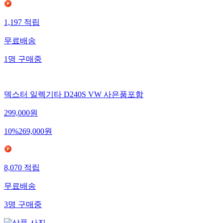
1,197
적립
무료배송
1
명
구매중
덱스터 일렉기타 D240S VW 사은품포함
299,000
원
10
%
269,000
원
8,070
적립
무료배송
3
명
구매중