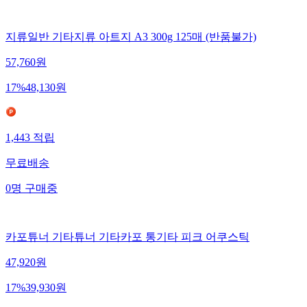
지류일반 기타지류 아트지 A3 300g 125매 (반품불가)
57,760
원
17
%
48,130
원
1,443
적립
무료배송
0
명
구매중
카포튜너 기타튜너 기타카포 통기타 피크 어쿠스틱
47,920
원
17
%
39,930
원