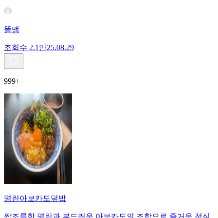
똘맹
조회수
2.1만
25.08.29
999+
명란아보카도덮밥
짭조름한 명란과 부드러운 아보카도의 조합으로 즐거운 점심