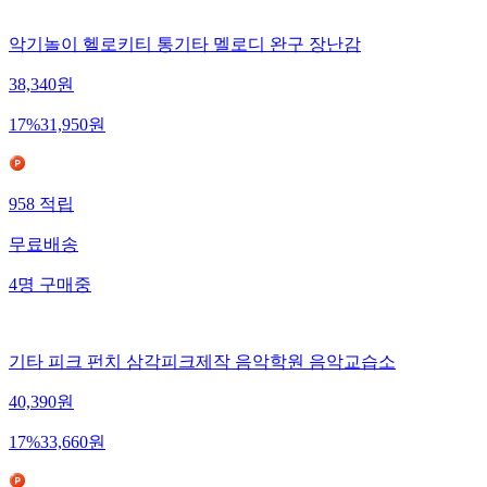
악기놀이 헬로키티 통기타 멜로디 완구 장난감
38,340
원
17
%
31,950
원
958
적립
무료배송
4
명
구매중
기타 피크 펀치 삼각피크제작 음악학원 음악교습소
40,390
원
17
%
33,660
원