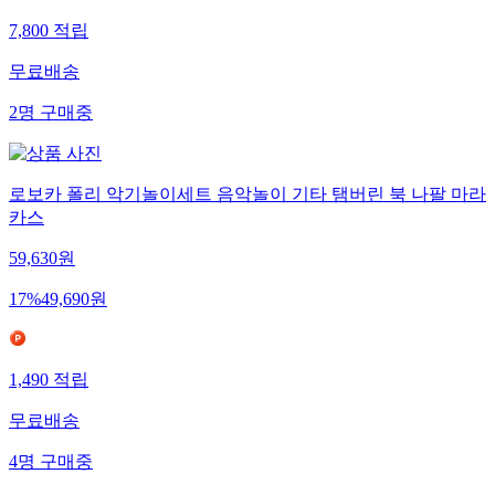
7,800
적립
무료배송
2
명
구매중
로보카 폴리 악기놀이세트 음악놀이 기타 탬버린 북 나팔 마라
카스
59,630
원
17
%
49,690
원
1,490
적립
무료배송
4
명
구매중