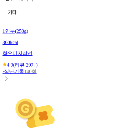
1인분(250g)
360kcal
화오미
지삼선
4.9
(리뷰
29
개)
·
식단기록
140회