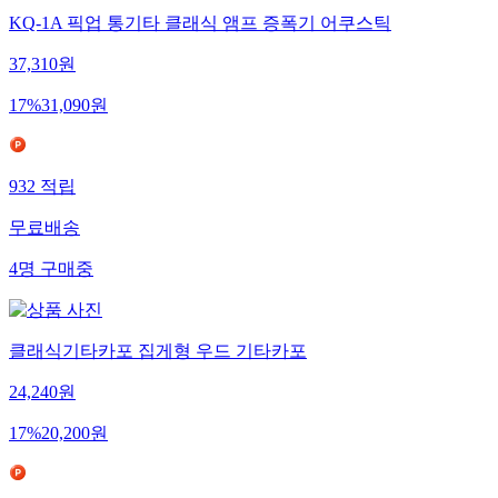
KQ-1A 픽업 통기타 클래식 앰프 증폭기 어쿠스틱
37,310
원
17
%
31,090
원
932
적립
무료배송
4
명
구매중
클래식기타카포 집게형 우드 기타카포
24,240
원
17
%
20,200
원