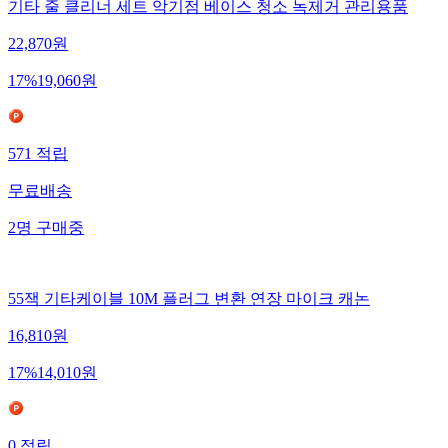
기타 줄 클리너 세트 악기점 베이스 청소 녹제거 관리용품
22,870
원
17
%
19,060
원
571
적립
무료배송
2
명
구매중
55잭 기타케이블 10M 플러그 변환 연장 마이크 캐논
16,810
원
17
%
14,010
원