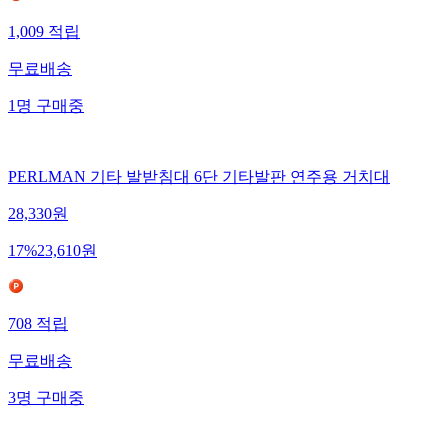
1,009
적립
무료배송
1
명
구매중
PERLMAN 기타 발받침대 6단 기타발판 연주용 거치대
28,330
원
17
%
23,610
원
708
적립
무료배송
3
명
구매중