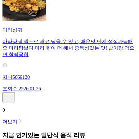
마라샹궈
마라샹궈 셀프로 재료 담을 수 있고, 매운맛 단계 설정가능해
요 마라탕보다 마라 향이 더 쎄서 중독성있는 맛! 밥이랑 먹으
면 찰떡궁합
지니5669120
조회수
25
26.01.26
0
더보기
지금 인기있는
일반식
음식 리뷰