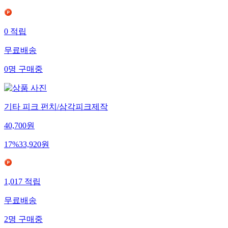
0
적립
무료배송
0
명
구매중
기타 피크 펀치/삼각피크제작
40,700
원
17
%
33,920
원
1,017
적립
무료배송
2
명
구매중