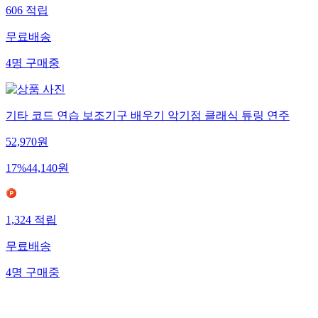
606
적립
무료배송
4
명
구매중
기타 코드 연습 보조기구 배우기 악기점 클래식 튜링 연주
52,970
원
17
%
44,140
원
1,324
적립
무료배송
4
명
구매중