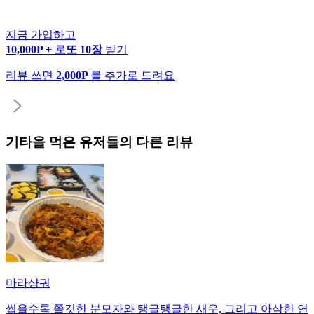
지금 가입하고
10,000P + 로또 10장
받기
리뷰 쓰면
2,000P
를 추가로 드려요
기타
을 먹은 유저들의 다른 리뷰
마라샹궈
씹을수록 쫄깃한 분모자와 탱글탱글한 새우, 그리고 아삭한 연