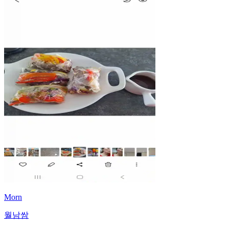
Morn
월남쌈