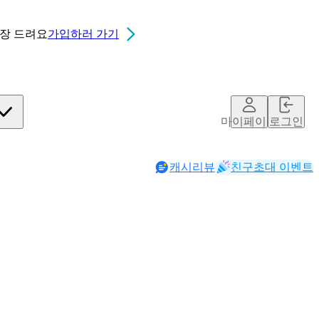
0장
드려요
가입하러 가기
마이페이지
로그인
캐시리뷰
친구초대 이벤트