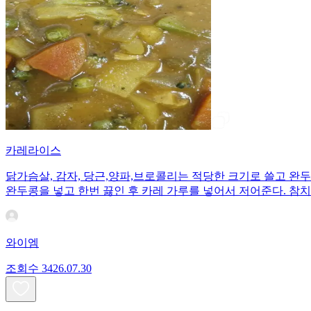
카레라이스
닭가슴살, 감자, 당근,양파,브로콜리는 적당한 크기로 쓸고 완
완두콩을 넣고 한번 끓인 후 카레 가루를 넣어서 저어준다. 참
와이엠
조회수
34
26.07.30