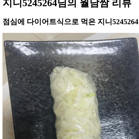
지니5245264님의 월남쌈 리뷰
점심에 다이어트식으로 먹은 지니524526