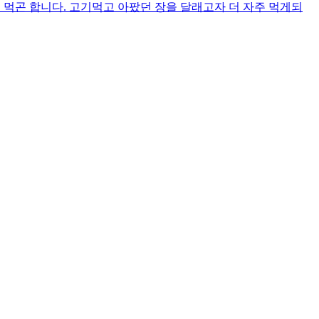
 먹곤 합니다. 고기먹고 아팠던 장을 달래고자 더 자주 먹게되