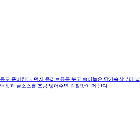
두콩도 준비한다. 먼저 올리브유를 붓고 쓸어놓은 닭가슴살부터 넣
치액젓과 굴소스를 조금 넣어주면 감칠맛이 더 난다