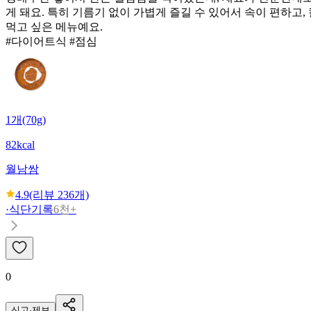
게 돼요. 특히 기름기 없이 가볍게 즐길 수 있어서 속이 편하고
먹고 싶은 메뉴예요.
#다이어트식 #점심
1개(70g)
82kcal
월남쌈
4.9
(리뷰
236
개)
·
식단기록
6천+
0
신고·제보