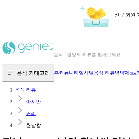
신규 회원 
칼로리와 영양성분을 검색해보세요
혈당 · 다이어트 음식 검색해보세요
음식 카테고리
홈
커뮤니티
헬시딜
음식 리뷰
영양제
NEW
음식 · 영양제 리뷰를 찾아보세요
음식 리뷰
아시안
커리
월남쌈