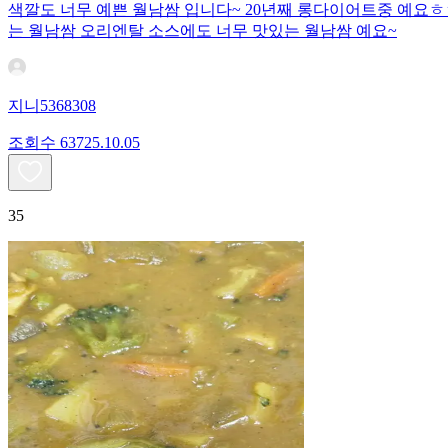
색깔도 너무 예쁜 월남쌈 입니다~ 20년째 롱다이어트중 예요ㅎ
는 월남쌈 오리엔탈 소스에도 너무 맛있는 월남쌈 예요~
지니5368308
조회수
637
25.10.05
35