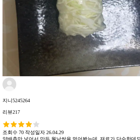
지니5245264
리뷰217
조회수 70
작성일자 26.04.29
양배추만 넣어서 만든 월남쌈을 먹어봤는데, 재료가 단순한데도 