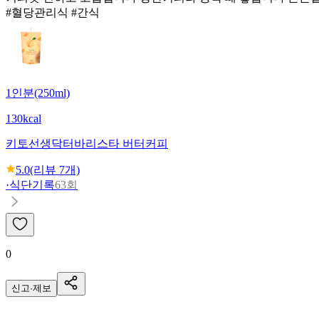
#혈당관리식 #간식
1인분(250ml)
130kcal
키토선생
닥터바리스타 버터커피
5.0
(리뷰
7
개)
·
식단기록
63회
0
신고·제보