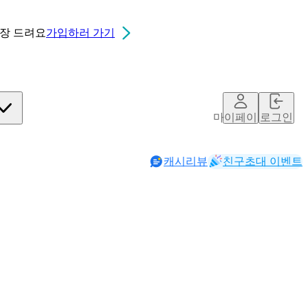
0장
드려요
가입하러 가기
마이페이지
로그인
캐시리뷰
친구초대 이벤트