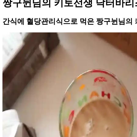
짱구뉜님의 키토선생 닥터바리
간식에 혈당관리식으로 먹은 짱구뉜님의 