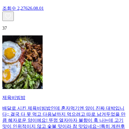
조회수
2,276
26.08.01
37
제육비빔밥
배달로 시킨 제육비빔밥인데 혼자먹기엔 양이 진짜 대박입니
다;; 결국 다 못 먹고 다음날까지 먹으려고 따로 남겨두었을 만
큼 혜자로운 양이에요! 뚜껑 열자마자 불향이 훅 나는데 고기
맛이 인위적이지 않고 숯불 맛이라 참 맛있네요~!특히 계란후