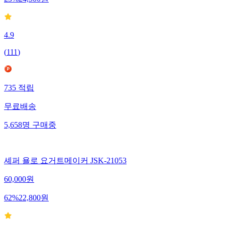
23
%
24,500
원
4.9
(
111
)
735
적립
무료배송
5,658
명
구매중
셰퍼 욜로 요거트메이커 JSK-21053
60,000
원
62
%
22,800
원