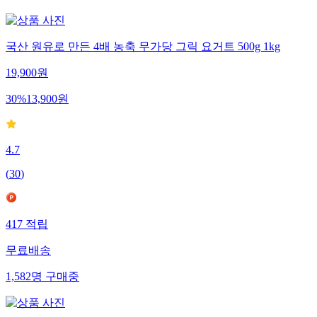
국산 원유로 만든 4배 농축 무가당 그릭 요거트 500g 1kg
19,900
원
30
%
13,900
원
4.7
(
30
)
417
적립
무료배송
1,582
명
구매중