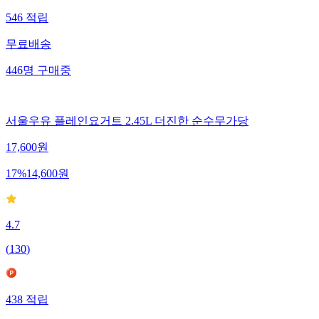
546
적립
무료배송
446
명
구매중
서울우유 플레인요거트 2.45L 더진한 순수무가당
17,600
원
17
%
14,600
원
4.7
(
130
)
438
적립