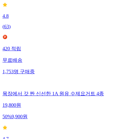
4.8
(
63
)
420
적립
무료배송
1,753
명
구매중
목장에서 갓 짠 신선한 1A 원유 수제요거트 4종
19,800
원
50
%
9,900
원