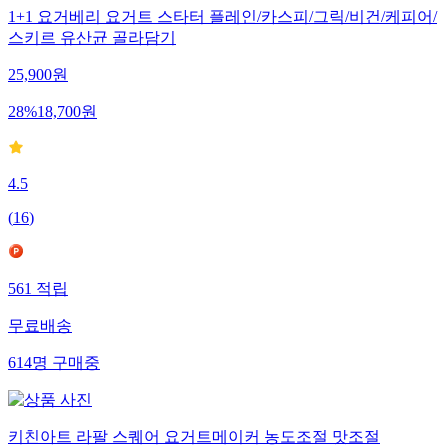
1+1 요거베리 요거트 스타터 플레인/카스피/그릭/비건/케피어/
스키르 유산균 골라담기
25,900
원
28
%
18,700
원
4.5
(
16
)
561
적립
무료배송
614
명
구매중
키친아트 라팔 스퀘어 요거트메이커 농도조절 맛조절