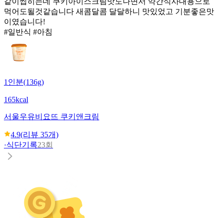
같이씹히는데 쿠키아이스크림맛도나면서 약간식사대용으로
먹어도될것같습니다 새콤달콤 달달하니 맛있었고 기분좋은맛
이였습니다!
#일반식 #아침
1인분(136g)
165kcal
서울우유
비요뜨 쿠키앤크림
4.9
(리뷰
35
개)
·
식단기록
23회