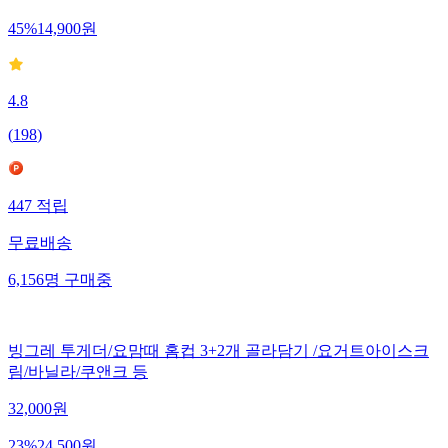
45
%
14,900
원
4.8
(
198
)
447
적립
무료배송
6,156
명
구매중
빙그레 투게더/요맘때 홈컵 3+2개 골라담기 /요거트아이스크
림/바닐라/쿠앤크 등
32,000
원