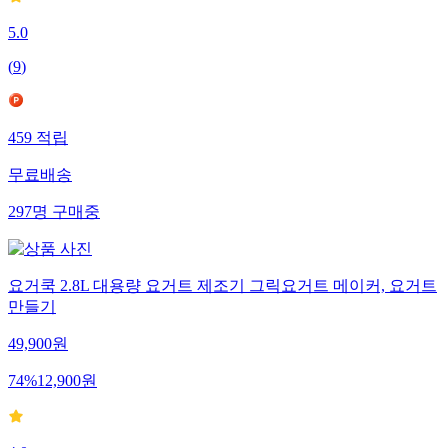
5.0
(
9
)
459
적립
무료배송
297
명
구매중
요거쿡 2.8L 대용량 요거트 제조기 그릭요거트 메이커, 요거트
만들기
49,900
원
74
%
12,900
원