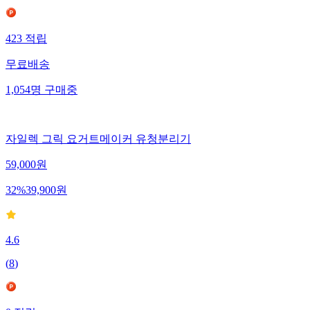
423
적립
무료배송
1,054
명
구매중
자일렉 그릭 요거트메이커 유청분리기
59,000
원
32
%
39,900
원
4.6
(
8
)