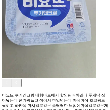
비요뜨 쿠키앤크림 대형마트에서 할인판매하길래 두개딱 집
어왔는데 숟가락들고 섞어서 한입먹는데 아삭아삭 초코링도
씹히고 하얀색 마시멜로같은 좀딱딱한 느낌에마실멜로같은게