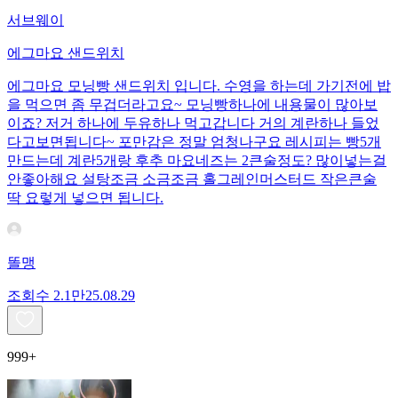
서브웨이
에그마요 샌드위치
에그마요 모닝빵 샌드위치 입니다. 수영을 하는데 가기전에 밥
을 먹으면 좀 무겁더라고요~ 모닝빵하나에 내용물이 많아보
이죠? 저거 하나에 두유하나 먹고갑니다 거의 계란하나 들었
다고보면됩니다~ 포만감은 정말 엄청나구요 레시피는 빵5개
만드는데 계란5개랑 후추 마요네즈는 2큰술정도? 많이넣는걸
안좋아해요 설탕조금 소금조금 홀그레인머스터드 작은큰술
딱 요렇게 넣으면 됩니다.
똘맹
조회수
2.1만
25.08.29
999+