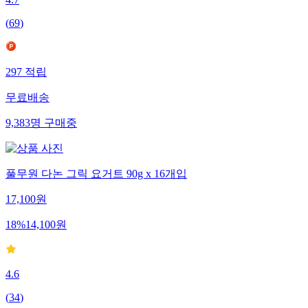
4.7
(
69
)
297
적립
무료배송
9,383
명
구매중
풀무원 다논 그릭 요거트 90g x 16개입
17,100
원
18
%
14,100
원
4.6
(
34
)