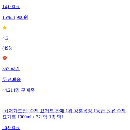
14,000
원
15
%
11,900
원
4.5
(
495
)
357
적립
무료배송
44,214
명
구매중
[최저가도전] 수제 요거트 판매 1위 강훈목장 1등급 원유 수제
요거트 1000ml x 2개입 3종 택1
26,900
원