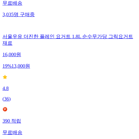
무료배송
3,035
명
구매중
서울우유 더진한 플레인 요거트 1.8L 순수무가당 그릭요거트
재료
16,000
원
19
%
13,000
원
4.8
(
36
)
390
적립
무료배송