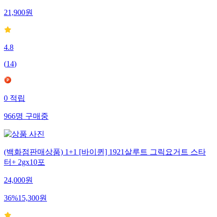
21,900
원
4.8
(
14
)
0
적립
966
명
구매중
(백화점판매상품) 1+1 [바이퀸] 1921살루트 그릭요거트 스타
터+ 2gx10포
24,000
원
36
%
15,300
원