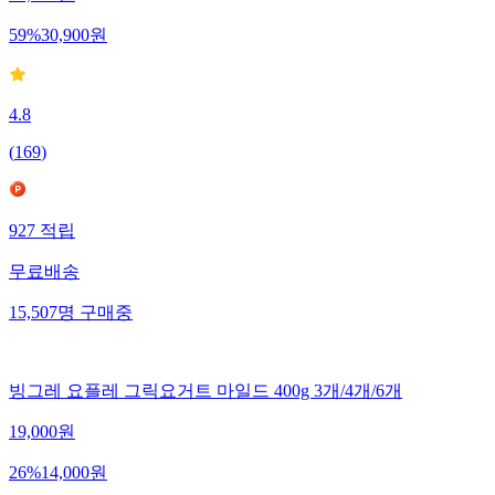
75,000
원
59
%
30,900
원
4.8
(
169
)
927
적립
무료배송
15,507
명
구매중
빙그레 요플레 그릭요거트 마일드 400g 3개/4개/6개
19,000
원
26
%
14,000
원