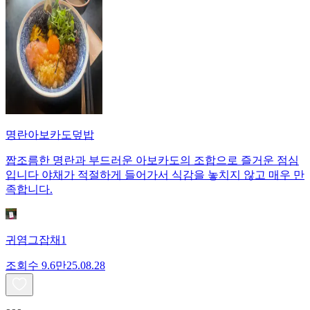
명란아보카도덮밥
짭조름한 명란과 부드러운 아보카도의 조합으로 즐거운 점심
입니다 야채가 적절하게 들어가서 식감을 놓치지 않고 매우 만
족합니다.
귀염그잡채1
조회수
9.6만
25.08.28