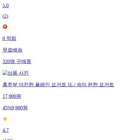
5.0
(
2
)
0
적립
무료배송
320
명
구매중
홍주부 더진한 플레인 요거트 1L / 속이 편한 요거트
17,900
원
45
%
9,900
원
4.7