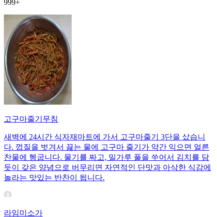
999+
고구마줄기무침
새벽에 24시간 식자재마트에 가서 고구마줄기 3단을 샀습니
다. 껍질을 벗겨서 끓는 물에 고구마 줄기가 약간 익으면 얼른
찬물에 헹굽니다. 물기를 짜고, 밀가루 풀을 쑤어서 김치를 담
듯이 갖은 양념으로 버무리면 자연적인 단맛과 아삭한 식감에
놀라는 맛있는 반찬이 됩니다.
라임미소가