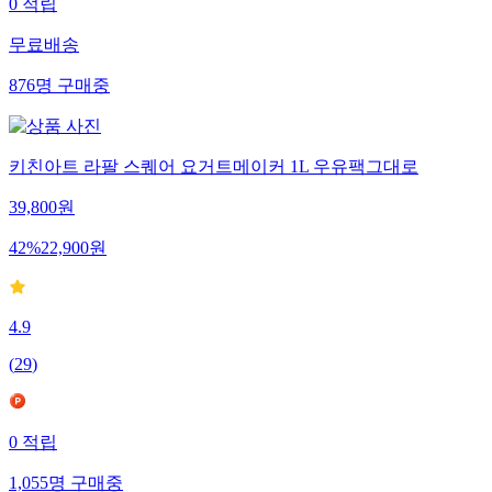
0
적립
무료배송
876
명
구매중
키친아트 라팔 스퀘어 요거트메이커 1L 우유팩그대로
39,800
원
42
%
22,900
원
4.9
(
29
)
0
적립
1,055
명
구매중