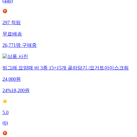
(
440
)
297
적립
무료배송
26,771
명
구매중
빙그레 요맘때 바 3종 15+15개 골라담기 /요거트아이스크림
24,000
원
24
%
18,200
원
5.0
(
6
)