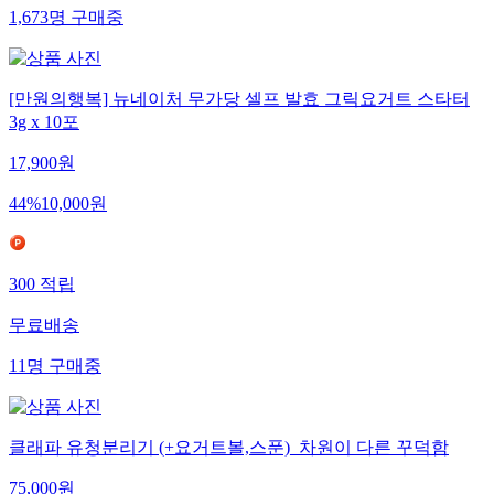
1,673
명
구매중
[만원의행복] 뉴네이처 무가당 셀프 발효 그릭요거트 스타터
3g x 10포
17,900
원
44
%
10,000
원
300
적립
무료배송
11
명
구매중
클래파 유청분리기 (+요거트볼,스푼)_차원이 다른 꾸덕함