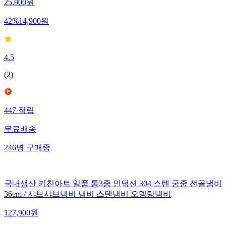
25,900
원
42
%
14,900
원
4.5
(
2
)
447
적립
무료배송
246
명
구매중
국내생산 키친아트 일품 통3중 인덕션 304 스텐 궁중 전골냄비
36cm / 샤브샤브냄비 냄비 스텐냄비 오뎅탕냄비
127,900
원