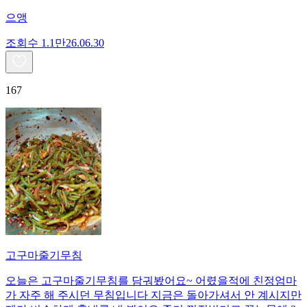
으앵
조회수
1.1만
26.06.30
167
고구마줄기무침
오늘은 고구마줄기무침를 담궈봤어요~ 어렸을적에 친정엄마
가 자주 해 주시던 무침입니다 지금은 돌아가셔서 안 계시지만