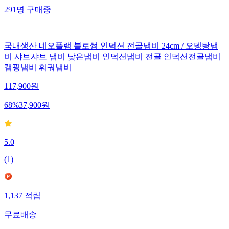
291
명
구매중
국내생산 네오플램 블로썸 인덕션 전골냄비 24cm / 오뎅탕냄
비 샤브샤브 냄비 낮은냄비 인덕션냄비 전골 인덕션전골냄비
캠핑냄비 훠궈냄비
117,900
원
68
%
37,900
원
5.0
(
1
)
1,137
적립
무료배송