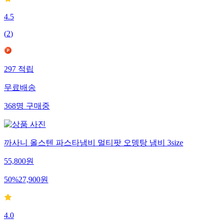
4.5
(
2
)
297
적립
무료배송
368
명
구매중
까사니 올스텐 파스타냄비 멀티팟 오뎅탕 냄비 3size
55,800
원
50
%
27,900
원
4.0