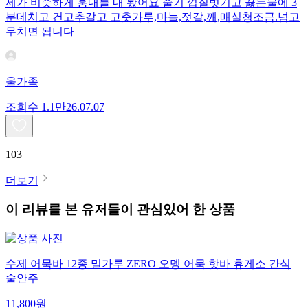
제가 비슷하게 훙내를 내 봤어요 줄기 껍질벗기고 끓는물에 3
분데치고 건고추갈고 고춧가루,마늘,젓갈,깨,매실청조금.넘고
무치면 됩니다
울가족
조회수
1.1만
26.07.07
103
더보기
이 리뷰를 본 유저들이 관심있어 한 상품
수제 어묵바 12종 밀가루 ZERO 오뎅 어묵 핫바 휴게소 간식
술안주
11,800
원