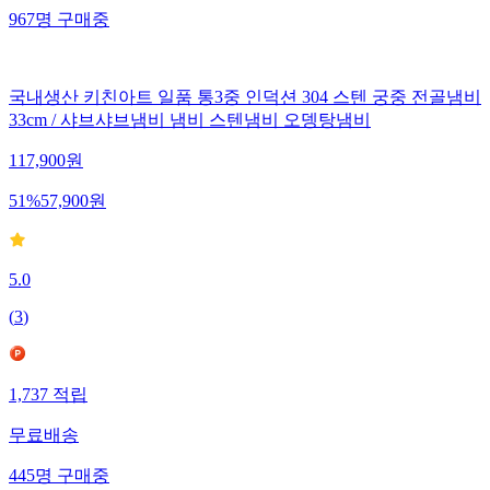
967
명
구매중
국내생산 키친아트 일품 통3중 인덕션 304 스텐 궁중 전골냄비
33cm / 샤브샤브냄비 냄비 스텐냄비 오뎅탕냄비
117,900
원
51
%
57,900
원
5.0
(
3
)
1,737
적립
무료배송
445
명
구매중