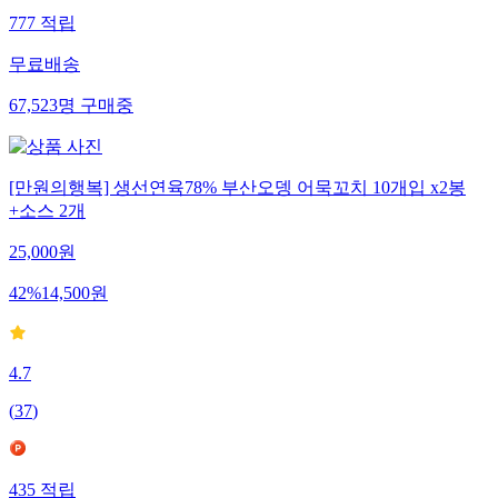
777
적립
무료배송
67,523
명
구매중
[만원의행복] 생선연육78% 부산오뎅 어묵꼬치 10개입 x2봉
+소스 2개
25,000
원
42
%
14,500
원
4.7
(
37
)
435
적립