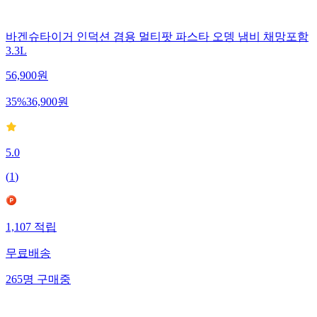
바겐슈타이거 인덕션 겸용 멀티팟 파스타 오뎅 냄비 채망포함
3.3L
56,900
원
35
%
36,900
원
5.0
(
1
)
1,107
적립
무료배송
265
명
구매중