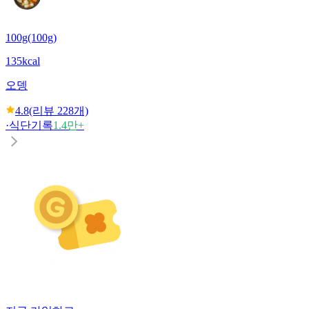
100g(100g)
135kcal
오뎅
4.8
(리뷰
228
개)
·
식단기록
1.4만+