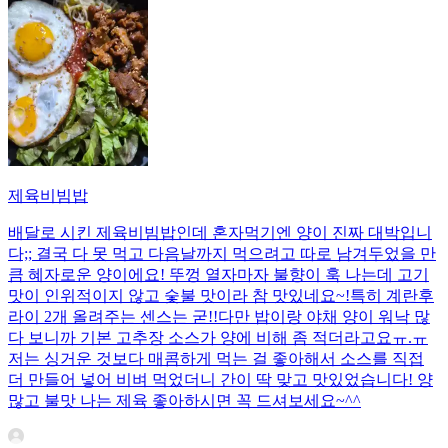
제육비빔밥
배달로 시킨 제육비빔밥인데 혼자먹기엔 양이 진짜 대박입니
다;; 결국 다 못 먹고 다음날까지 먹으려고 따로 남겨두었을 만
큼 혜자로운 양이에요! 뚜껑 열자마자 불향이 훅 나는데 고기
맛이 인위적이지 않고 숯불 맛이라 참 맛있네요~!특히 계란후
라이 2개 올려주는 센스는 굳!! ​다만 밥이랑 야채 양이 워낙 많
다 보니까 기본 고추장 소스가 양에 비해 좀 적더라고요ㅠ.ㅠ
저는 싱거운 것보다 매콤하게 먹는 걸 좋아해서 소스를 직접
더 만들어 넣어 비벼 먹었더니 간이 딱 맞고 맛있었습니다! 양
많고 불맛 나는 제육 좋아하시면 꼭 드셔보세요~^^