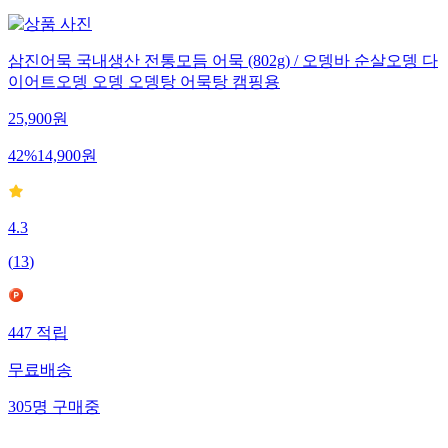
삼진어묵 국내생산 전통모듬 어묵 (802g) / 오뎅바 순살오뎅 다
이어트오뎅 오뎅 오뎅탕 어묵탕 캠핑용
25,900
원
42
%
14,900
원
4.3
(
13
)
447
적립
무료배송
305
명
구매중