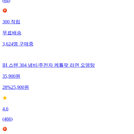
(
64
)
300
적립
무료배송
3,624
명
구매중
IH 스텐 304 냄비/주전자 케틀팟 라면 오뎅탕
35,900
원
28
%
25,900
원
4.6
(
466
)