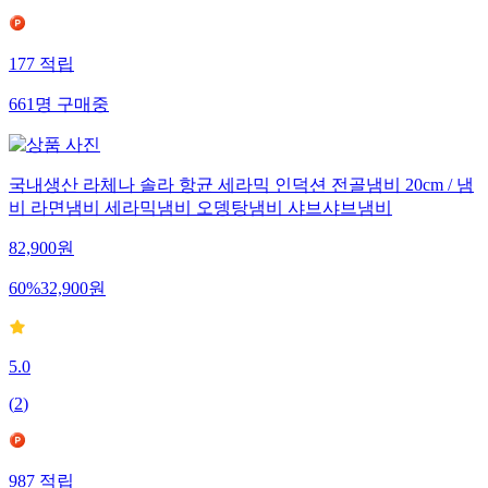
177
적립
661
명
구매중
국내생산 라체나 솔라 항균 세라믹 인덕션 전골냄비 20cm / 냄
비 라면냄비 세라믹냄비 오뎅탕냄비 샤브샤브냄비
82,900
원
60
%
32,900
원
5.0
(
2
)
987
적립