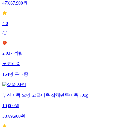
47
%
67,900
원
4.0
(
1
)
2,037
적립
무료배송
164
명
구매중
부산어묵 오뎅 고급어육 잡채만두어묵 700g
16,000
원
38
%
9,900
원