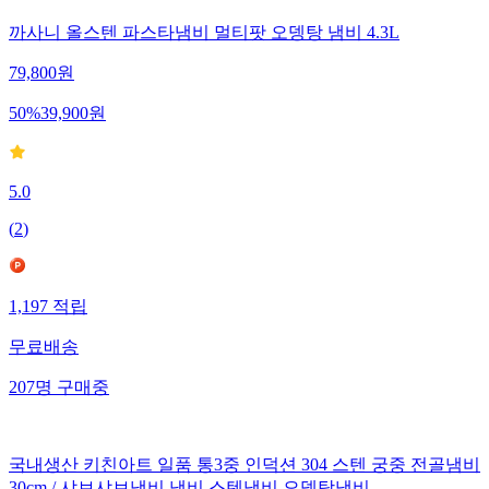
까사니 올스텐 파스타냄비 멀티팟 오뎅탕 냄비 4.3L
79,800
원
50
%
39,900
원
5.0
(
2
)
1,197
적립
무료배송
207
명
구매중
국내생산 키친아트 일품 통3중 인덕션 304 스텐 궁중 전골냄비