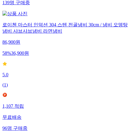
139
명
구매중
로이첸 마스터 인덕션 304 스텐 전골냄비 30cm / 냄비 오뎅탕
냄비 샤브샤브냄비 라면냄비
86,900
원
58
%
36,900
원
5.0
(
1
)
1,107
적립
무료배송
96
명
구매중