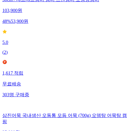
30cm / 샤브샤브냄비 냄비 스텐냄비 오뎅탕냄비
103,900
원
48
%
53,900
원
5.0
(
2
)
1,617
적립
무료배송
303
명
구매중
삼진어묵 국내생산 오동통 모듬 어묵 (700g) 오뎅탕 어묵탕 캠
핑