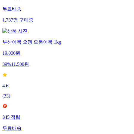
무료배송
1,737
명
구매중
부산어묵 오뎅 모둠어묵 1kg
19,000
원
39
%
11,500
원
4.6
(
33
)
345
적립
무료배송