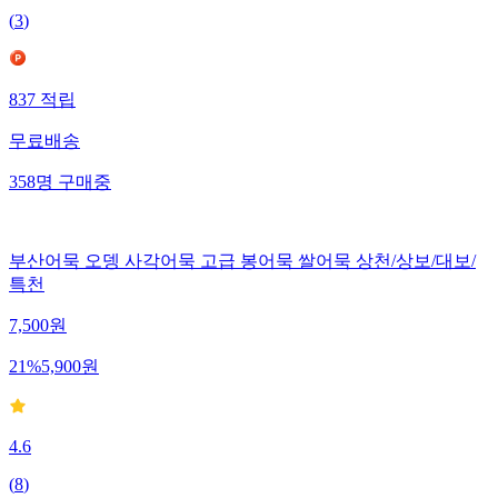
(
3
)
837
적립
무료배송
358
명
구매중
부산어묵 오뎅 사각어묵 고급 봉어묵 쌀어묵 상천/상보/대보/
특천
7,500
원
21
%
5,900
원
4.6
(
8
)