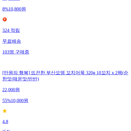
8
%
10,800
원
324
적립
무료배송
103
명
구매중
[만원의 행복] 뜨끈한 부산오뎅 꼬치어묵 320g 10꼬치 x 2팩(순
한맛/매운맛/반반)
22,000
원
55
%
10,000
원
4.8