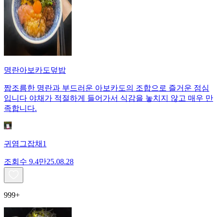
명란아보카도덮밥
짭조름한 명란과 부드러운 아보카도의 조합으로 즐거운 점심
입니다 야채가 적절하게 들어가서 식감을 놓치지 않고 매우 만
족합니다.
귀염그잡채1
조회수
9.4만
25.08.28
999+