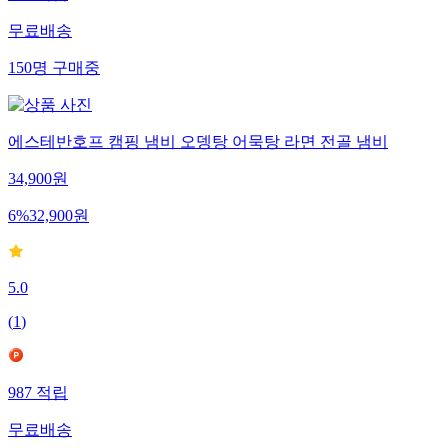
무료배송
150
명
구매중
에스테반호프 캠핑 냄비 오뎅탕 어묵탕 라면 전골 냄비
34,900
원
6
%
32,900
원
5.0
(
1
)
987
적립
무료배송