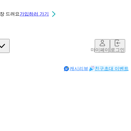
0장
드려요
가입하러 가기
마이페이지
로그인
캐시리뷰
친구초대 이벤트