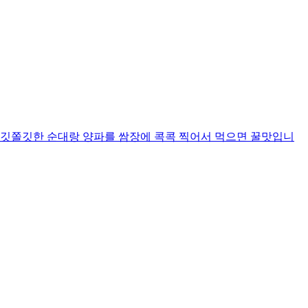
쫄깃쫄깃한 순대랑 양파를 쌈장에 콕콕 찍어서 먹으면 꿀맛입니