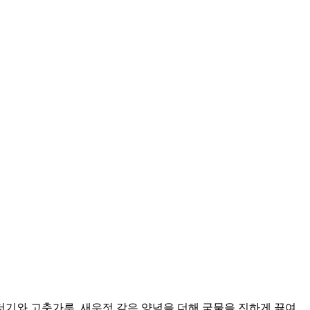
더기와 고춧가루, 새우젓 같은 양념을 더해 국물을 진하게 끓여