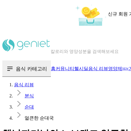
신규 회원 
칼로리와 영양성분을 검색해보세요
혈당 · 다이어트 음식 검색해보세요
음식 · 영양제 리뷰를 찾아보세요
음식 카테고리
홈
커뮤니티
헬시딜
음식 리뷰
영양제
NEW
음식 리뷰
분식
순대
얼큰한 순대국