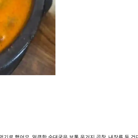
먹기로 했어요. 얼큰한 순대국은 보통 우거지,곱창, 내장류 등 건