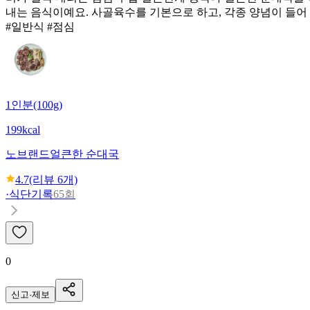
내는 음식이예요. 사골육수를 기본으로 하고, 각종 양념이 들어
#일반식 #점심
1인분(100g)
199kcal
노브랜드
얼큰한 순대국
4.7
(리뷰
6
개)
·
식단기록
65회
0
신고·제보