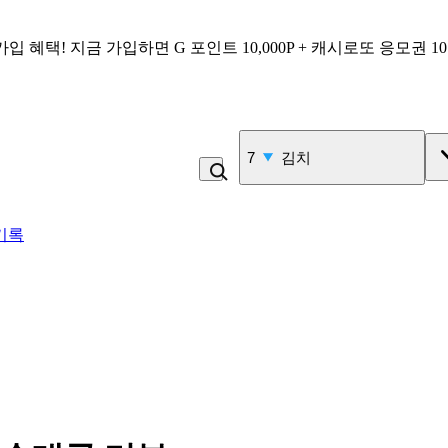
가입 혜택!
지금 가입하면
G 포인트 10,000P + 캐시로또 응모권 1
7
김치
기록