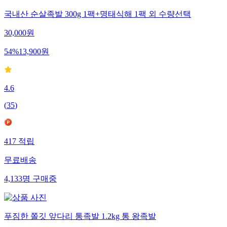
국내산 순살족발 300g 1팩+명태식해 1팩 외 수량선택
30,000
원
54
%
13,900
원
4.6
(
35
)
417
적립
무료배송
4,133
명
구매중
푸짐한 쫄깃 앞다리 통족발 1.2kg 통 왕족발