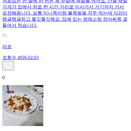
저희집은 한 달에 한 번은 꼭 주말에 족발을 먹어요. 단골 족발
가게가 집에서 차로 한 시간 거리로 이사가서 거기까지 가서
포장해옵니다. 보통 미니족이랑 불족발을 자주 먹는데 식감이
탱글탱글하고 쫄깃쫄깃해요. 집에 있는 쌈채소랑 장아찌류 곁
들여서 먹습니다.
라르
조회수
49
26.02.03
0