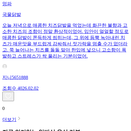
엉파
국물닭발
오늘 저녁으로 매콤한 치즈닭발을 먹었는데 화끈한 불향과 고
소한 치즈의 조합이 정말 환상적이었어. 입안이 얼얼할 정도로
매콤한 닭발이 쫀득하게 씹히는데, 그 위에 듬뿍 녹아내린 치
즈가 매운맛을 부드럽게 감싸줘서 젓가락을 멈출 수가 없더라
고. 쭉 늘어나는 치즈를 돌돌 말아 한입에 넣으니 고소함이 폭
발하고 스트레스가 싹 풀리는 기분이었어.
지니5651888
조회수
40
26.02.02
0
더보기