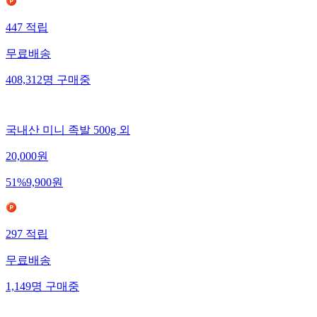
447
적립
무료배송
408,312
명
구매중
국내산 미니 족발 500g 외
20,000
원
51
%
9,900
원
297
적립
무료배송
1,149
명
구매중