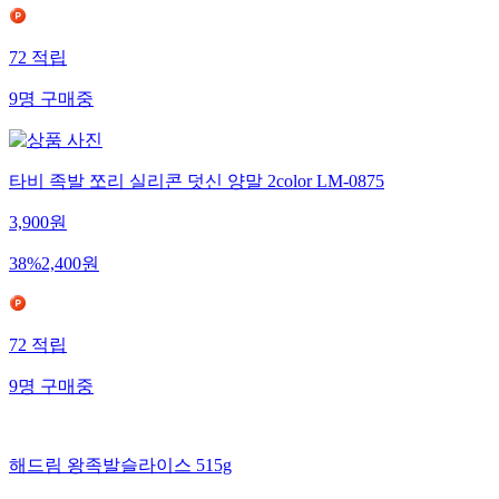
72
적립
9
명
구매중
타비 족발 쪼리 실리콘 덧신 양말 2color LM-0875
3,900
원
38
%
2,400
원
72
적립
9
명
구매중
해드림 왕족발슬라이스 515g