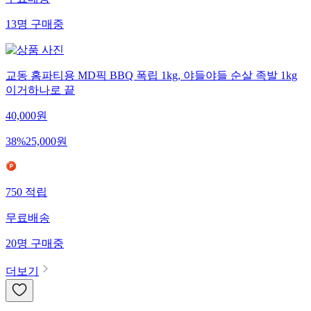
무료배송
13
명
구매중
교동 홈파티용 MD픽 BBQ 폭립 1kg, 야들야들 순살 족발 1kg
이거하나로 끝
40,000
원
38
%
25,000
원
750
적립
무료배송
20
명
구매중
더보기