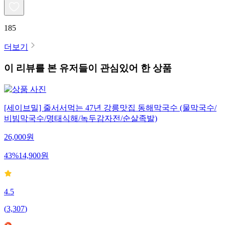
185
더보기
이 리뷰를 본 유저들이 관심있어 한 상품
[세이브밀] 줄서서먹는 47년 강릉맛집 동해막국수 (물막국수/
비빔막국수/명태식해/녹두감자전/순살족발)
26,000
원
43
%
14,900
원
4.5
(
3,307
)