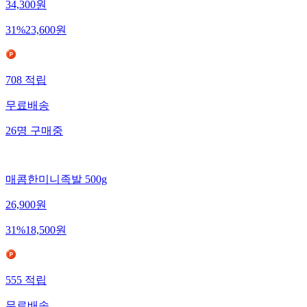
34,300
원
31
%
23,600
원
708
적립
무료배송
26
명
구매중
매콤한미니족발 500g
26,900
원
31
%
18,500
원
555
적립