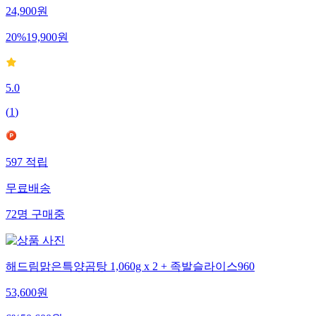
24,900
원
20
%
19,900
원
5.0
(
1
)
597
적립
무료배송
72
명
구매중
해드림맑은특양곰탕 1,060g x 2 + 족발슬라이스960
53,600
원