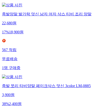
족발양말 발가락 덧신 남자 여자 삭스 티비 조리 양말
22,680
원
17
%
18,900
원
567
적립
무료배송
1
명
구매중
족발 쪼리 타비양말 페이크삭스 덧신 3color LM-0885
3,900
원
38
%
2,400
원