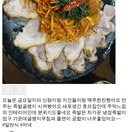
오늘은 금요일이라 신랑이랑 지인들이랑 맥주한잔했어요 안
주는 족발골뱅이 시켜봤어요 새로생긴 호프집인데 주막느낌
의 인테리어인데 분위기도좋네요 족발은 차가운 냉장족발이
었구 가운데골뱅이무침과 쫄면이 궁합이 너무좋았어요~~
#일반식 #저녁