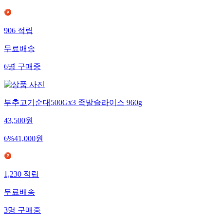
906
적립
무료배송
6
명
구매중
부추고기순대500Gx3 족발슬라이스 960g
43,500
원
6
%
41,000
원
1,230
적립
무료배송
3
명
구매중