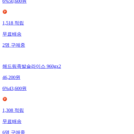
6
%
50,600
원
1,518
적립
무료배송
2
명
구매중
해드림족발슬라이스 960gx2
46,200
원
6
%
43,600
원
1,308
적립
무료배송
6
명
구매중