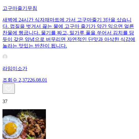
고구마줄기무침
새벽에 24시간 식자재마트에 가서 고구마줄기 3단을 샀습니
다. 껍질을 벗겨서 끓는 물에 고구마 줄기가 약간 익으면 얼른
찬물에 헹굽니다. 물기를 짜고, 밀가루 풀을 쑤어서 김치를 담
듯이 갖은 양념으로 버무리면 자연적인 단맛과 아삭한 식감에
놀라는 맛있는 반찬이 됩니다.
라임미소가
조회수
2,372
26.08.01
37