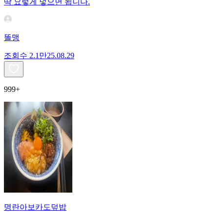
딱 요렇게 넣으면 됩니다.
똘맹
조회수
2.1만
25.08.29
999+
명란아보카도덮밥