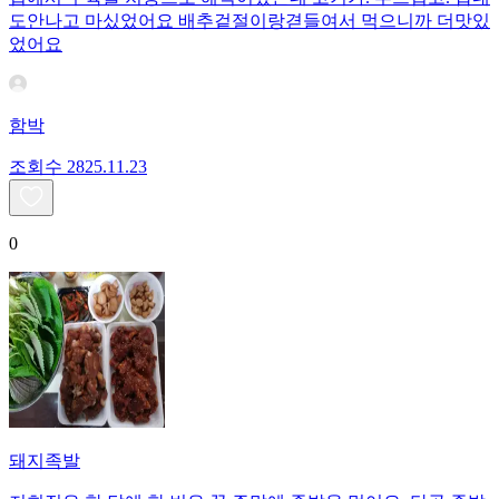
도안나고 마싰었어요 배추겉절이랑겯들여서 먹으니까 더맛있
었어요
함박
조회수
28
25.11.23
0
돼지족발