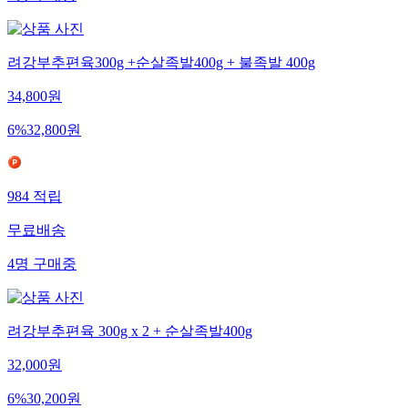
려강부추편육300g +순살족발400g + 불족발 400g
34,800
원
6
%
32,800
원
984
적립
무료배송
4
명
구매중
려강부추편육 300g x 2 + 순살족발400g
32,000
원
6
%
30,200
원