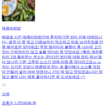
제육비빔밥
배달로 시킨 제육비빔밥인데 혼자먹기엔 양이 진짜 대박입니
다;; 결국 다 못 먹고 다음날까지 먹으려고 따로 남겨두었을 만
큼 혜자로운 양이에요! 뚜껑 열자마자 불향이 훅 나는데 고기
맛이 인위적이지 않고 숯불 맛이라 참 맛있네요~!특히 계란후
라이 2개 올려주는 센스는 굳!! ​다만 밥이랑 야채 양이 워낙 많
다 보니까 기본 고추장 소스가 양에 비해 좀 적더라고요ㅠ.ㅠ
저는 싱거운 것보다 매콤하게 먹는 걸 좋아해서 소스를 직접
더 만들어 넣어 비벼 먹었더니 간이 딱 맞고 맛있었습니다! 양
많고 불맛 나는 제육 좋아하시면 꼭 드셔보세요~^^
으앵
조회수
1.2만
26.06.30