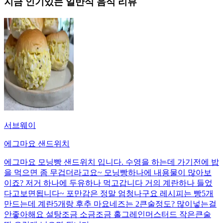
지금 인기있는
일반식
음식 리뷰
서브웨이
에그마요 샌드위치
에그마요 모닝빵 샌드위치 입니다. 수영을 하는데 가기전에 밥
을 먹으면 좀 무겁더라고요~ 모닝빵하나에 내용물이 많아보
이죠? 저거 하나에 두유하나 먹고갑니다 거의 계란하나 들었
다고보면됩니다~ 포만감은 정말 엄청나구요 레시피는 빵5개
만드는데 계란5개랑 후추 마요네즈는 2큰술정도? 많이넣는걸
안좋아해요 설탕조금 소금조금 홀그레인머스터드 작은큰술