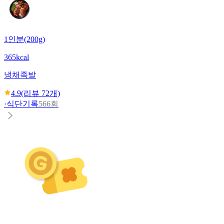
1인분(200g)
365kcal
냉채족발
4.9
(리뷰
72
개)
·
식단기록
566회