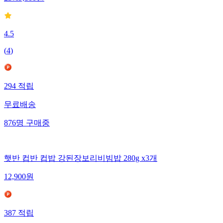
4.5
(
4
)
294
적립
무료배송
876
명
구매중
햇반 컵반 컵밥 강된장보리비빔밥 280g x3개
12,900
원
387
적립