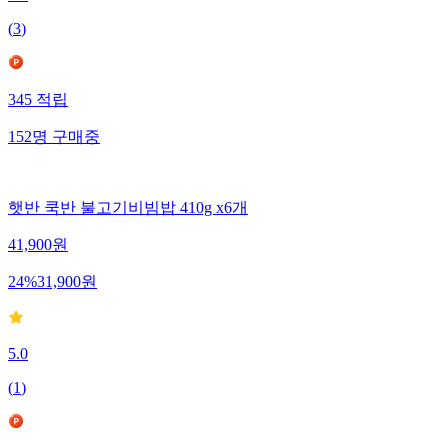
(
3
)
345
적립
152
명
구매중
햇반 쿡반 불고기비빔밥 410g x6개
41,900
원
24
%
31,900
원
5.0
(
1
)