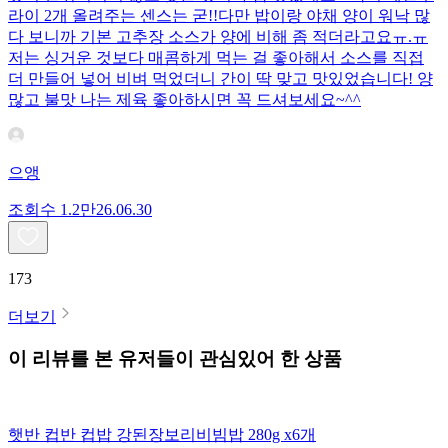
라이 2개 올려주는 센스는 굳!! ​다만 밥이랑 야채 양이 워낙 많
다 보니까 기본 고추장 소스가 양에 비해 좀 적더라고요ㅠ.ㅠ
저는 싱거운 것보다 매콤하게 먹는 걸 좋아해서 소스를 직접
더 만들어 넣어 비벼 먹었더니 간이 딱 맞고 맛있었습니다! 양
많고 불맛 나는 제육 좋아하시면 꼭 드셔보세요~^^
으앵
조회수
1.2만
26.06.30
173
더보기
이 리뷰를 본 유저들이 관심있어 한 상품
햇반 컵반 컵밥 강된장보리비빔밥 280g x6개