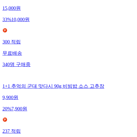
15,000
원
33
%
10,000
원
300
적립
무료배송
340
명
구매중
1+1 추억의 군대 맛다시 90g 비빔밥 소스 고추장
9,900
원
20
%
7,900
원
237
적립