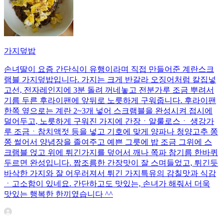
가지덮밥
손녀딸이 요즘 간단식이 유행이라며 직접 만들어준 계란스크
램블 가지덮밥입니다. 가지는 크게 반갈라 오징어처럼 칼집넣
고선, 전자레인지에 3분 돌려 꺼네놓고 전분가루 조금 뿌려서
기름 두른 후라이팬에 앞뒤로 노릇하게 구워줍니다. 후라이팬
한쪽 옆으로는 계란 2~3개 넣어 스크램블을 완성시켜 접시에
덜어두고, 노릇하게 구워진 가지에 간장ㆍ알룰로스ㆍ 생강가
루 조금ㆍ참치액젓 등을 넣고 기호에 맞게 양파나 청양고추 쫑
쫑 썰어서 양념장을 졸여주고 예쁜 그릇에 밥 조금 그위에 스
크램블 얹고 위에 튀긴가지를 덮어서 깨나 쪽파 참기름 한바퀴
두르면 완성입니다. 짭조름한 간장맛이 잘 스며들었고, 튀긴듯
바삭한 가지와 잘 어우러져서 튀긴 가지특유의 감칠맛과 식감
ㆍ고소함이 있네요. 간단하고도 맛있는, 손녀가 해줘서 더욱
맛있는 행복한 한끼였습니다 ^^