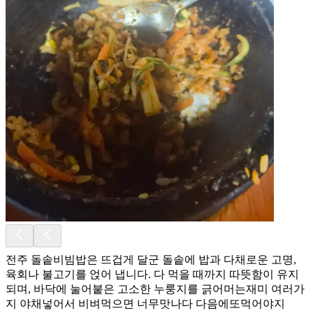
전주 돌솥비빔밥은 뜨겁게 달군 돌솥에 밥과 다채로운 고명,
육회나 불고기를 얹어 냅니다. 다 먹을 때까지 따뜻함이 유지
되며, 바닥에 눌어붙은 고소한 누룽지를 긁어머는재미 여러가
지 야채넣어서 비벼먹으면 너무맛나다 다음에또먹어야지