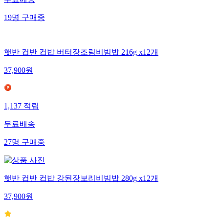
무료배송
19
명
구매중
햇반 컵반 컵밥 버터장조림비빔밥 216g x12개
37,900
원
1,137
적립
무료배송
27
명
구매중
햇반 컵반 컵밥 강된장보리비빔밥 280g x12개
37,900
원