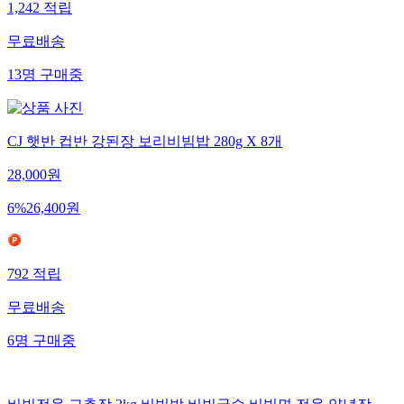
1,242
적립
무료배송
13
명
구매중
CJ 햇반 컵반 강된장 보리비빔밥 280g X 8개
28,000
원
6
%
26,400
원
792
적립
무료배송
6
명
구매중