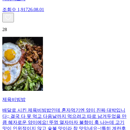
조회수
1,917
26.08.01
28
제육비빔밥
배달로 시킨 제육비빔밥인데 혼자먹기엔 양이 진짜 대박입니
다;; 결국 다 못 먹고 다음날까지 먹으려고 따로 남겨두었을 만
큼 혜자로운 양이에요! 뚜껑 열자마자 불향이 훅 나는데 고기
맛이 인위적이지 않고 숯불 맛이라 참 맛있네요~!특히 계란후