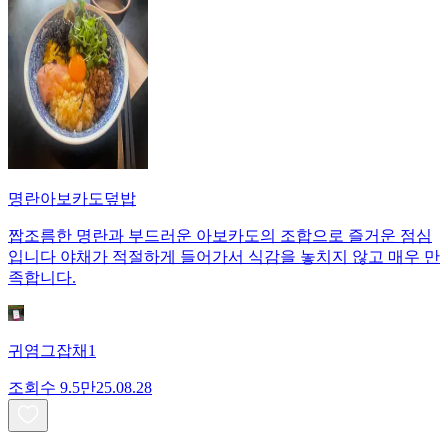
명란아보카도덮밥
짭조름한 명란과 부드러운 아보카도의 조합으로 즐거운 점심
입니다 야채가 적절하게 들어가서 식감을 놓치지 않고 매우 만
족합니다.
귀염그잡채1
조회수
9.5만
25.08.28