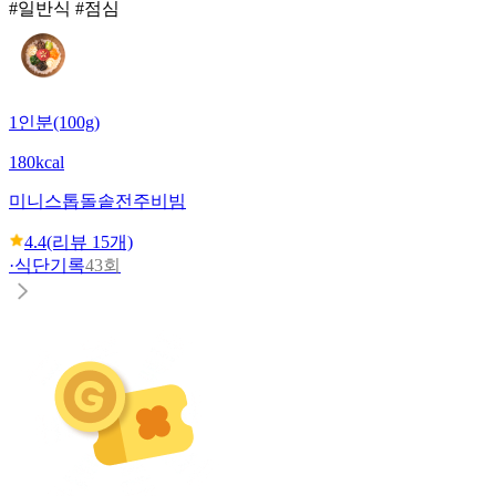
#일반식 #점심
1인분(100g)
180kcal
미니스톱
돌솥전주비빔
4.4
(리뷰
15
개)
·
식단기록
43회