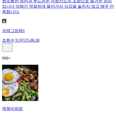
짭조름한 명란과 부드러운 아보카도의 조합으로 즐거운 점심
입니다 야채가 적절하게 들어가서 식감을 놓치지 않고 매우 만
족합니다.
귀염그잡채1
조회수
9.5만
25.08.28
999+
제육비빔밥