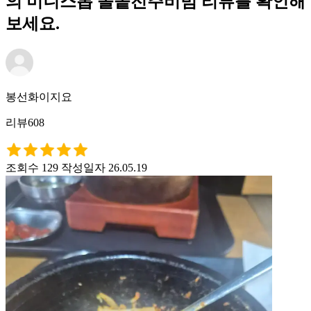
의 미니스톱 돌솥전주비빔 리뷰를 확인해
보세요.
봉선화이지요
리뷰608
조회수 129
작성일자 26.05.19