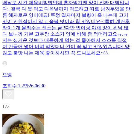
배달로 시킨 제육비빔밥인데 혼자먹기엔 양이 진짜 대박입니
다;; 결국 다 못 먹고 다음날까지 먹으려고 따로 남겨두었을 만
큼 혜자로운 양이에요! 뚜껑 열자마자 불향이 훅 나는데 고기
맛이 인위적이지 않고 숯불 맛이라 참 맛있네요~!특히 계란후
라이 2개 올려주는 센스는 굳!! ​다만 밥이랑 야채 양이 워낙 많
다 보니까 기본 고추장 소스가 양에 비해 좀 적더라고요ㅠ.ㅠ
저는 싱거운 것보다 매콤하게 먹는 걸 좋아해서 소스를 직접
더 만들어 넣어 비벼 먹었더니 간이 딱 맞고 맛있었습니다! 양
많고 불맛 나는 제육 좋아하시면 꼭 드셔보세요~^^
으앵
조회수
1.2만
26.06.30
173