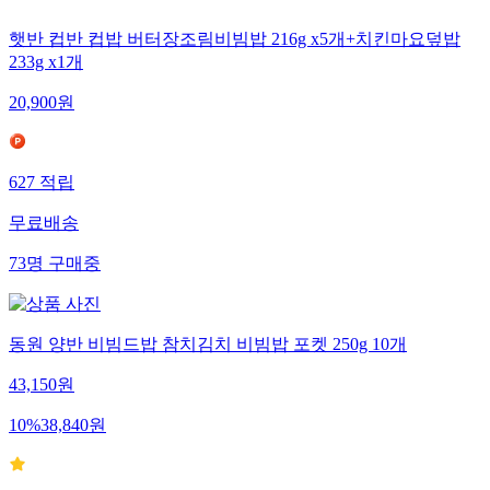
햇반 컵반 컵밥 버터장조림비빔밥 216g x5개+치킨마요덮밥
233g x1개
20,900
원
627
적립
무료배송
73
명
구매중
동원 양반 비빔드밥 참치김치 비빔밥 포켓 250g 10개
43,150
원
10
%
38,840
원