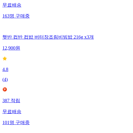
무료배송
163
명
구매중
햇반 컵반 컵밥 버터장조림비빔밥 216g x3개
12,900
원
4.8
(
4
)
387
적립
무료배송
101
명
구매중