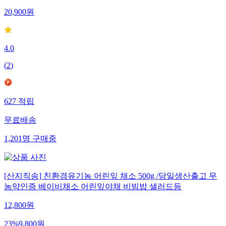
20,900
원
4.0
(
2
)
627
적립
무료배송
1,201
명
구매중
[산지직송] 친환경유기농 어린잎 채소 500g /당일생산출고 무
농약인증 베이비채소 어린잎야채 비빔밥 샐러드등
12,800
원
23
%
9,800
원