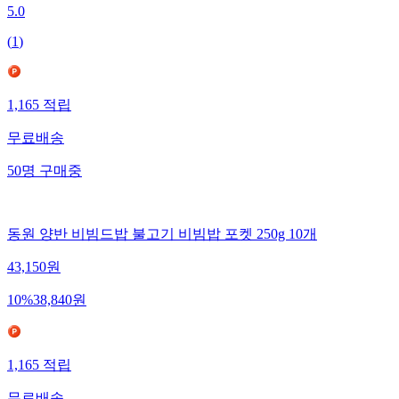
5.0
(
1
)
1,165
적립
무료배송
50
명
구매중
동원 양반 비빔드밥 불고기 비빔밥 포켓 250g 10개
43,150
원
10
%
38,840
원
1,165
적립