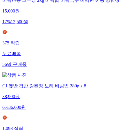
비빔전용 고추장 2kg 비빔밥 비빔국수 비빔면 전용 양념장
15,000
원
17
%
12,500
원
375
적립
무료배송
56
명
구매중
CJ 햇반 컵반 강된장 보리 비빔밥 280g x 8
38,900
원
6
%
36,600
원