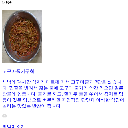
999+
고구마줄기무침
새벽에 24시간 식자재마트에 가서 고구마줄기 3단을 샀습니
다. 껍질을 벗겨서 끓는 물에 고구마 줄기가 약간 익으면 얼른
찬물에 헹굽니다. 물기를 짜고, 밀가루 풀을 쑤어서 김치를 담
듯이 갖은 양념으로 버무리면 자연적인 단맛과 아삭한 식감에
놀라는 맛있는 반찬이 됩니다.
라임미소가