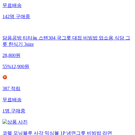
무료배송
142
명
구매중
담음공방 티타늄 스텐304 국그릇 대접 비빔밥 업소용 식당 그
릇 한식기 3size
28,800
원
55
%
12,900
원
387
적립
무료배송
1
명
구매중
코렐 모닝블루 사각 믹싱볼 1P 냉면그릇 비빔밥 라면