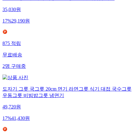
35,030
원
17
%
29,190
원
875
적립
무료배송
2
명
구매중
도자기 그릇 국그릇 20cm 면기 라면그릇 식기 대접 국수그릇
우동그릇 비빔밥그릇 냉면기
49,720
원
17
%
41,430
원