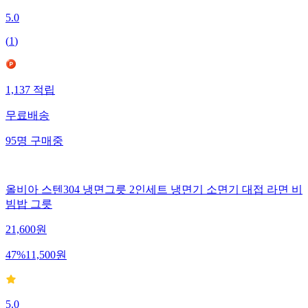
5.0
(
1
)
1,137
적립
무료배송
95
명
구매중
올비아 스텐304 냉면그릇 2인세트 냉면기 소면기 대접 라면 비
빔밥 그릇
21,600
원
47
%
11,500
원
5.0