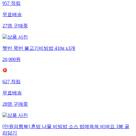
957
적립
무료배송
27
명
구매중
햇반 쿡반 불고기비빔밥 410g x3개
20,900
원
627
적립
무료배송
28
명
구매중
[만원의행복] 혼밥 나물 비빔밥 소스 밥에쓱쓱 비벼요 3봉 골
라담기