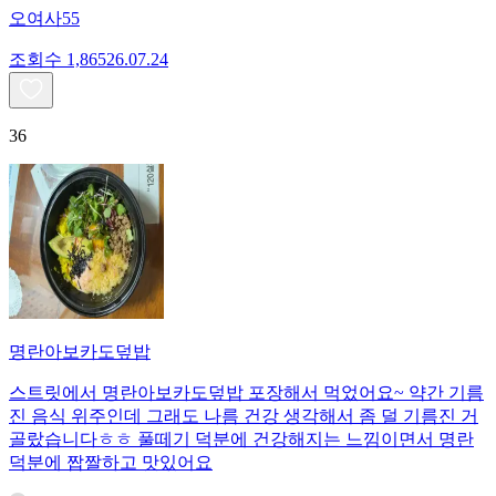
오여사55
조회수
1,865
26.07.24
36
명란아보카도덮밥
스트릿에서 명란아보카도덮밥 포장해서 먹었어요~ 약간 기름
진 음식 위주인데 그래도 나름 건강 생각해서 좀 덜 기름진 거
골랐습니다ㅎㅎ 풀떼기 덕분에 건강해지는 느낌이면서 명란
덕분에 짭짤하고 맛있어요