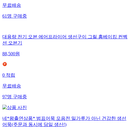
무료배송
61
명
구매중
대용량 전기 오븐 에어프라이어 생선구이 그릴 홈베이킹 컨벡
션 오븐기
88,500
원
0
적립
무료배송
97
명
구매중
네*왕출연상품* 범표어묵 모음전 밀가루가 아닌 건강한 생선
어묵(주문과 동시에 당일 생산!)