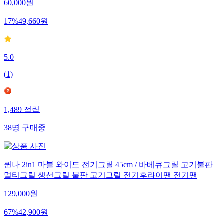
60,000
원
17
%
49,660
원
5.0
(
1
)
1,489
적립
38
명
구매중
퀸나 2in1 마블 와이드 전기그릴 45cm / 바베큐그릴 고기불판
멀티그릴 생선그릴 불판 고기그릴 전기후라이팬 전기팬
129,000
원
67
%
42,900
원