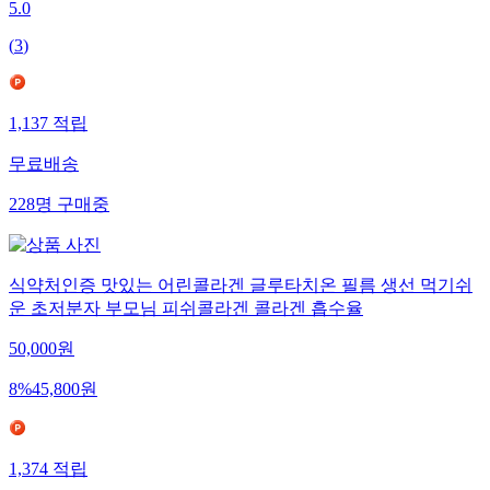
5.0
(
3
)
1,137
적립
무료배송
228
명
구매중
식약처인증 맛있는 어린콜라겐 글루타치온 필름 생선 먹기쉬
운 초저분자 부모님 피쉬콜라겐 콜라겐 흡수율
50,000
원
8
%
45,800
원
1,374
적립