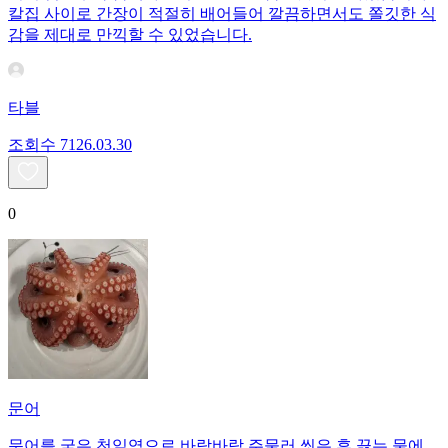
칼집 사이로 간장이 적절히 배어들어 깔끔하면서도 쫄깃한 식
감을 제대로 만끽할 수 있었습니다.
타블
조회수
71
26.03.30
0
문어
문어를 굵은 천일염으로 바락바락 주물러 씻은 후 끓는 물에