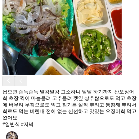
씹으면 쫀득쫀득 말캉말캉 고소하니 달달 하기까지 산오징어
회 초장 찍어 마늘올려 고추올려 깻잎 상추쌈으로도 먹고 초장
에 버무려 무침으로도 먹고 참기름 살짝 뿌리고 통참깨 뿌려서
회로도 먹는 비린내 전혀 없는 신선하고 맛있는 오징어회 먹고
왔어요
#일반식 #저녁