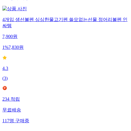
4개입 생선볼펜 싱싱한물고기펜 쓸모없는선물 정어리볼펜 인
싸템
7,900
원
1
%
7,830
원
4.3
(
3
)
234
적립
무료배송
117
명
구매중