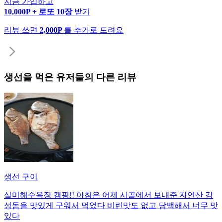
지금 가입하고
10,000P + 로또 10장
받기
리뷰 쓰면
2,000P
를 추가로 드려요
생선
을 먹은 유저들의 다른 리뷰
생선 구이
실미해수욕장 캠핑!! 아침은 어제 시골에서 보내준 자연산 감
성돔을 맛있게 구워서 먹었다 비린맛도 없고 담백해서 너무 맛
있다