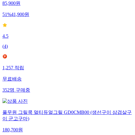
85,900
원
51
%
41,900
원
4.5
(
4
)
1,257
적립
무료배송
352
명
구매중
풀무원 그릴쿡 멀티듀얼그릴 GD0CMB00 (생선구이 삼겹살구
이 군고구마)
180,700
원