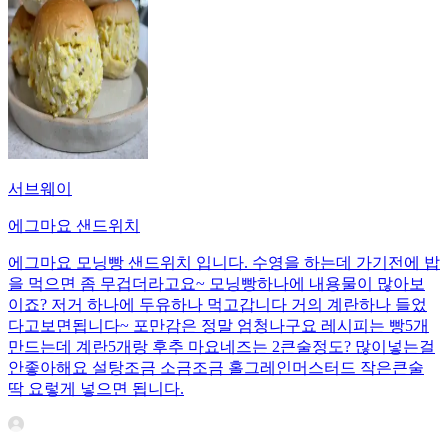
서브웨이
에그마요 샌드위치
에그마요 모닝빵 샌드위치 입니다. 수영을 하는데 가기전에 밥
을 먹으면 좀 무겁더라고요~ 모닝빵하나에 내용물이 많아보
이죠? 저거 하나에 두유하나 먹고갑니다 거의 계란하나 들었
다고보면됩니다~ 포만감은 정말 엄청나구요 레시피는 빵5개
만드는데 계란5개랑 후추 마요네즈는 2큰술정도? 많이넣는걸
안좋아해요 설탕조금 소금조금 홀그레인머스터드 작은큰술
딱 요렇게 넣으면 됩니다.