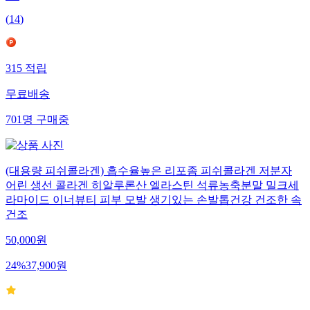
(
14
)
315
적립
무료배송
701
명
구매중
(대용량 피쉬콜라겐) 흡수율높은 리포좀 피쉬콜라겐 저분자
어린 생선 콜라겐 히알루론산 엘라스틴 석류농축분말 밀크세
라마이드 이너뷰티 피부 모발 생기있는 손발톱건강 건조한 속
건조
50,000
원
24
%
37,900
원