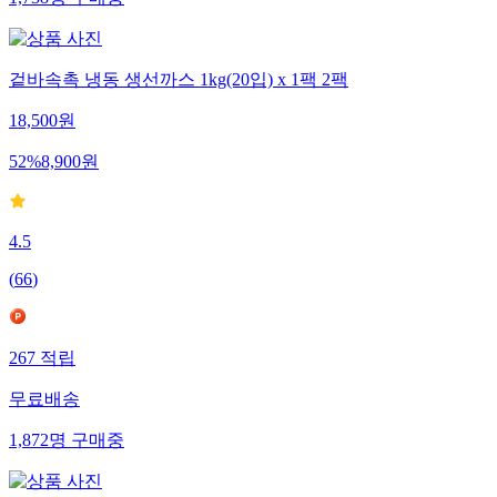
겉바속촉 냉동 생선까스 1kg(20입) x 1팩 2팩
18,500
원
52
%
8,900
원
4.5
(
66
)
267
적립
무료배송
1,872
명
구매중