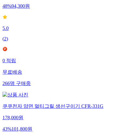
48
%
94,300
원
5.0
(
2
)
0
적립
무료배송
266
명
구매중
쿠쿠전자 양면 멀티그릴 생선구이기 CFR-331G
178,000
원
43
%
101,800
원