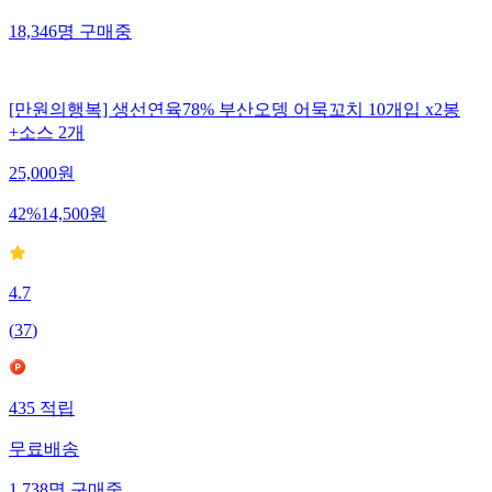
18,346
명
구매중
[만원의행복] 생선연육78% 부산오뎅 어묵꼬치 10개입 x2봉
+소스 2개
25,000
원
42
%
14,500
원
4.7
(
37
)
435
적립
무료배송
1,738
명
구매중