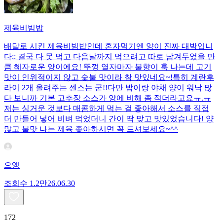
제육비빔밥
배달로 시킨 제육비빔밥인데 혼자먹기엔 양이 진짜 대박입니
다;; 결국 다 못 먹고 다음날까지 먹으려고 따로 남겨두었을 만
큼 혜자로운 양이에요! 뚜껑 열자마자 불향이 훅 나는데 고기
맛이 인위적이지 않고 숯불 맛이라 참 맛있네요~!특히 계란후
라이 2개 올려주는 센스는 굳!! ​다만 밥이랑 야채 양이 워낙 많
다 보니까 기본 고추장 소스가 양에 비해 좀 적더라고요ㅠ.ㅠ
저는 싱거운 것보다 매콤하게 먹는 걸 좋아해서 소스를 직접
더 만들어 넣어 비벼 먹었더니 간이 딱 맞고 맛있었습니다! 양
많고 불맛 나는 제육 좋아하시면 꼭 드셔보세요~^^
으앵
조회수
1.2만
26.06.30
172