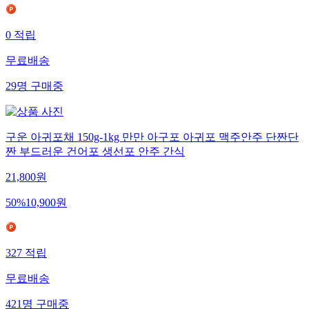
0
적립
무료배송
29
명
구매중
구운 아귀포채 150g-1kg 만만 아구포 아귀포 맥주안주 단짠단
짠 부드러운 건어포 생선포 안주 간식
21,800
원
50
%
10,900
원
327
적립
무료배송
421
명
구매중