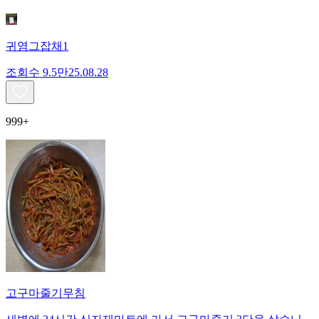
귀염그잡채1
조회수
9.5만
25.08.28
999+
고구마줄기무침