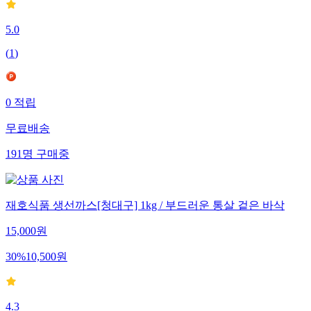
5.0
(
1
)
0
적립
무료배송
191
명
구매중
재호식품 생선까스[청대구] 1kg / 부드러운 통살 겉은 바삭
15,000
원
30
%
10,500
원
4.3