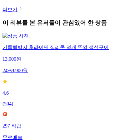
더보기
이 리뷰를 본 유저들이 관심있어 한 상품
기름튐방지 후라이팬 실리콘 덮개 뚜껑 생선구이
13,000
원
24
%
9,900
원
4.6
(
504
)
297
적립
무료배송