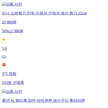
미니 스텐찜기 만두 이유식 인덕션 생선 찜기 22cm
25,000
원
50
%
12,500
원
5.0
(
1
)
375
적립
533
명
구매중
풍년 뉴 멀티쿡 양면 바비큐팬 생선구이 후라이팬