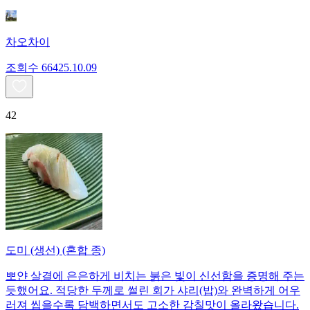
차오차이
조회수
664
25.10.09
42
도미 (생선) (혼합 종)
뽀얀 살결에 은은하게 비치는 붉은 빛이 신선함을 증명해 주는
듯했어요. 적당한 두께로 썰린 회가 샤리(밥)와 완벽하게 어우
러져 씹을수록 담백하면서도 고소한 감칠맛이 올라왔습니다.