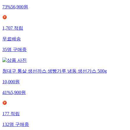
73
%
56,900
원
1,707
적립
무료배송
35
명
구매중
청대구 통살 생선까스 생빵가루 냉동 생선가스 500g
10,000
원
41
%
5,900
원
177
적립
132
명
구매중