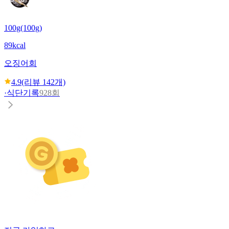
100g(100g)
89kcal
오징어회
4.9
(리뷰
142
개)
·
식단기록
928회