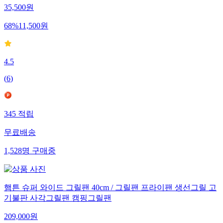
35,500
원
68
%
11,500
원
4.5
(
6
)
345
적립
무료배송
1,528
명
구매중
햄튼 슈퍼 와이드 그릴팬 40cm / 그릴팬 프라이팬 생선그릴 고
기불판 사각그릴팬 캠핑그릴팬
209,000
원