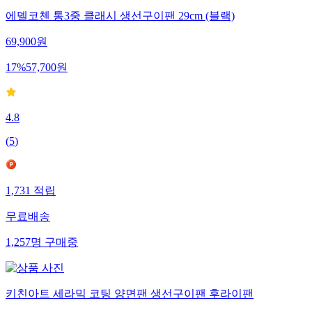
에델코첸 통3중 클래시 생선구이팬 29cm (블랙)
69,900
원
17
%
57,700
원
4.8
(
5
)
1,731
적립
무료배송
1,257
명
구매중
키친아트 세라믹 코팅 양면팬 생선구이팬 후라이팬