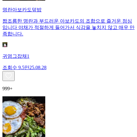
명란아보카도덮밥
짭조름한 명란과 부드러운 아보카도의 조합으로 즐거운 점심
입니다 야채가 적절하게 들어가서 식감을 놓치지 않고 매우 만
족합니다.
귀염그잡채1
조회수
9.5만
25.08.28
999+