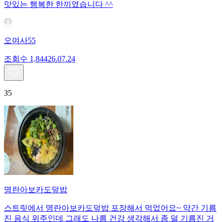
맛있는 행복한 한끼였습니다 ^^
오여사55
조회수
1,844
26.07.24
35
명란아보카도덮밥
스트릿에서 명란아보카도덮밥 포장해서 먹었어요~ 약간 기름
진 음식 위주인데 그래도 나름 건강 생각해서 좀 덜 기름진 거