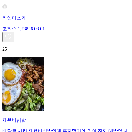
라임미소가
조회수
1,738
26.08.01
25
제육비빔밥
배달로 시킨 제육비빔밥인데 혼자먹기엔 양이 진짜 대박입니