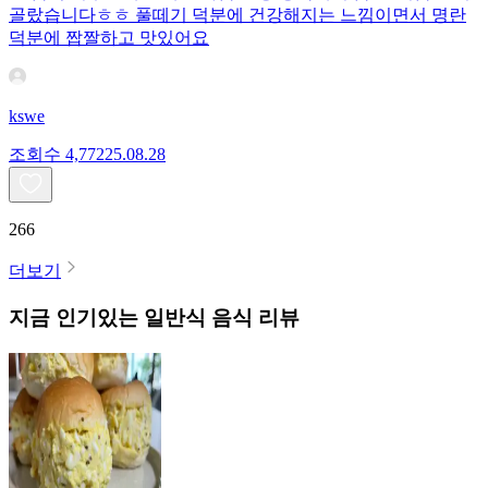
골랐습니다ㅎㅎ 풀떼기 덕분에 건강해지는 느낌이면서 명란
덕분에 짭짤하고 맛있어요
kswe
조회수
4,772
25.08.28
266
더보기
지금 인기있는
일반식
음식 리뷰