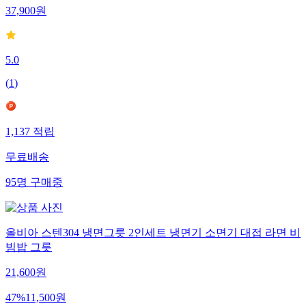
37,900
원
5.0
(
1
)
1,137
적립
무료배송
95
명
구매중
올비아 스텐304 냉면그릇 2인세트 냉면기 소면기 대접 라면 비
빔밥 그릇
21,600
원
47
%
11,500
원