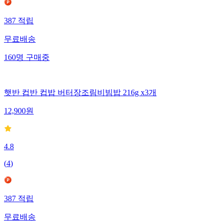
387
적립
무료배송
160
명
구매중
햇반 컵반 컵밥 버터장조림비빔밥 216g x3개
12,900
원
4.8
(
4
)
387
적립
무료배송