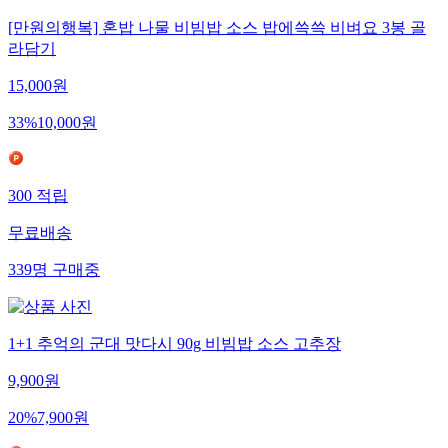
[만원의행복] 혼밥 나물 비빔밥 소스 밥에쓱쓱 비벼요 3봉 골
라담기
15,000
원
33
%
10,000
원
300
적립
무료배송
339
명
구매중
1+1 추억의 군대 맛다시 90g 비빔밥 소스 고추장
9,900
원
20
%
7,900
원