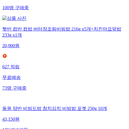
100
명
구매중
햇반 컵반 컵밥 버터장조림비빔밥 216g x5개+치킨마요덮밥
233g x1개
20,900
원
627
적립
무료배송
73
명
구매중
동원 양반 비빔드밥 참치김치 비빔밥 포켓 250g 10개
43,150
원