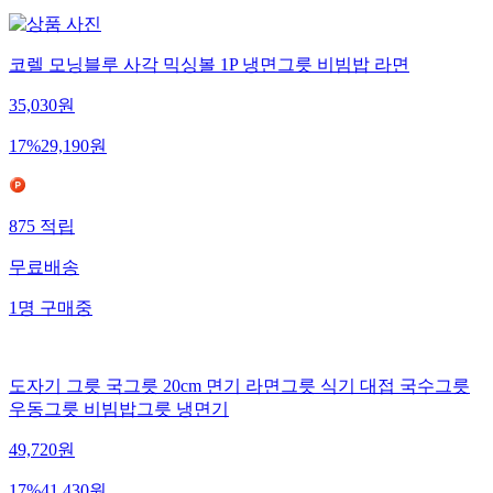
코렐 모닝블루 사각 믹싱볼 1P 냉면그릇 비빔밥 라면
35,030
원
17
%
29,190
원
875
적립
무료배송
1
명
구매중
도자기 그릇 국그릇 20cm 면기 라면그릇 식기 대접 국수그릇
우동그릇 비빔밥그릇 냉면기
49,720
원