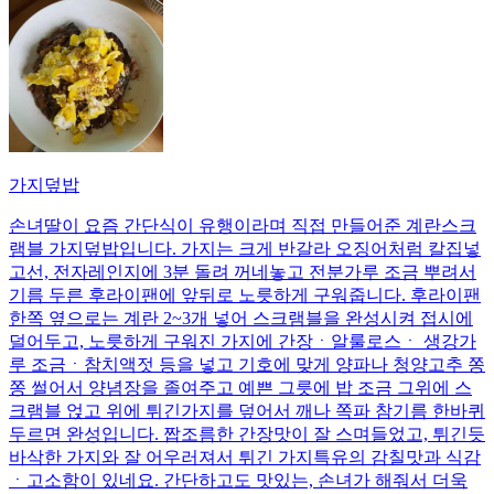
가지덮밥
손녀딸이 요즘 간단식이 유행이라며 직접 만들어준 계란스크
램블 가지덮밥입니다. 가지는 크게 반갈라 오징어처럼 칼집넣
고선, 전자레인지에 3분 돌려 꺼네놓고 전분가루 조금 뿌려서
기름 두른 후라이팬에 앞뒤로 노릇하게 구워줍니다. 후라이팬
한쪽 옆으로는 계란 2~3개 넣어 스크램블을 완성시켜 접시에
덜어두고, 노릇하게 구워진 가지에 간장ㆍ알룰로스ㆍ 생강가
루 조금ㆍ참치액젓 등을 넣고 기호에 맞게 양파나 청양고추 쫑
쫑 썰어서 양념장을 졸여주고 예쁜 그릇에 밥 조금 그위에 스
크램블 얹고 위에 튀긴가지를 덮어서 깨나 쪽파 참기름 한바퀴
두르면 완성입니다. 짭조름한 간장맛이 잘 스며들었고, 튀긴듯
바삭한 가지와 잘 어우러져서 튀긴 가지특유의 감칠맛과 식감
ㆍ고소함이 있네요. 간단하고도 맛있는, 손녀가 해줘서 더욱