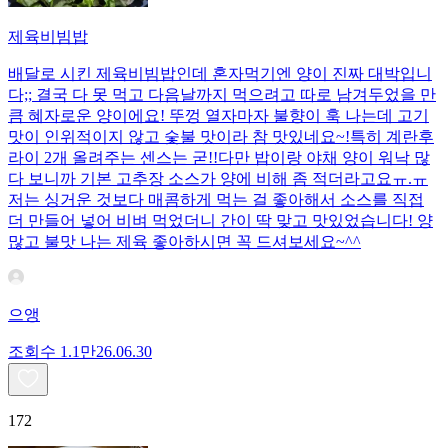
제육비빔밥
배달로 시킨 제육비빔밥인데 혼자먹기엔 양이 진짜 대박입니
다;; 결국 다 못 먹고 다음날까지 먹으려고 따로 남겨두었을 만
큼 혜자로운 양이에요! 뚜껑 열자마자 불향이 훅 나는데 고기
맛이 인위적이지 않고 숯불 맛이라 참 맛있네요~!특히 계란후
라이 2개 올려주는 센스는 굳!! ​다만 밥이랑 야채 양이 워낙 많
다 보니까 기본 고추장 소스가 양에 비해 좀 적더라고요ㅠ.ㅠ
저는 싱거운 것보다 매콤하게 먹는 걸 좋아해서 소스를 직접
더 만들어 넣어 비벼 먹었더니 간이 딱 맞고 맛있었습니다! 양
많고 불맛 나는 제육 좋아하시면 꼭 드셔보세요~^^
으앵
조회수
1.1만
26.06.30
172