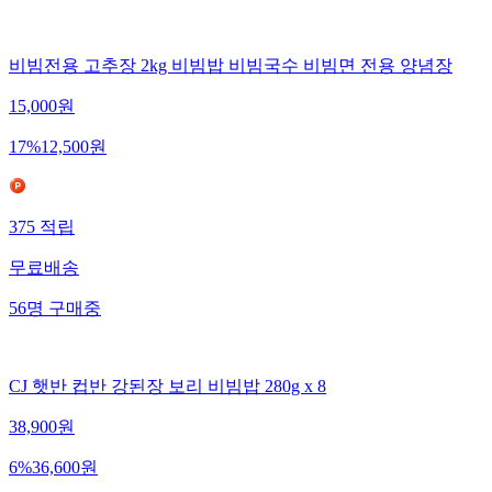
비빔전용 고추장 2kg 비빔밥 비빔국수 비빔면 전용 양념장
15,000
원
17
%
12,500
원
375
적립
무료배송
56
명
구매중
CJ 햇반 컵반 강된장 보리 비빔밥 280g x 8
38,900
원
6
%
36,600
원