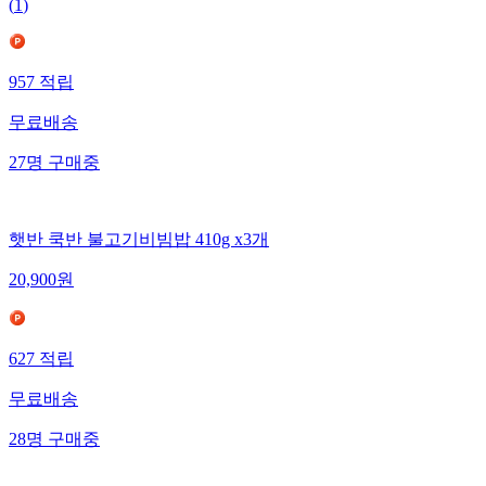
(
1
)
957
적립
무료배송
27
명
구매중
햇반 쿡반 불고기비빔밥 410g x3개
20,900
원
627
적립
무료배송
28
명
구매중