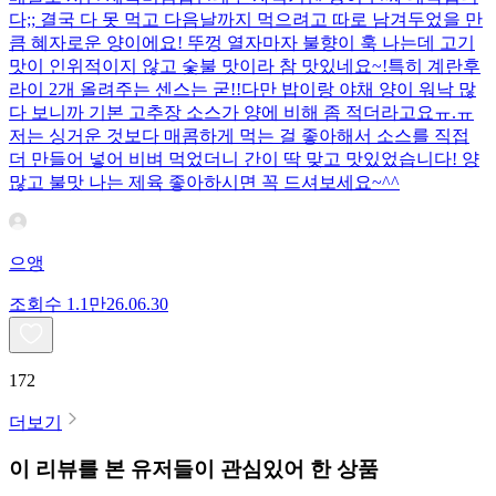
다;; 결국 다 못 먹고 다음날까지 먹으려고 따로 남겨두었을 만
큼 혜자로운 양이에요! 뚜껑 열자마자 불향이 훅 나는데 고기
맛이 인위적이지 않고 숯불 맛이라 참 맛있네요~!특히 계란후
라이 2개 올려주는 센스는 굳!! ​다만 밥이랑 야채 양이 워낙 많
다 보니까 기본 고추장 소스가 양에 비해 좀 적더라고요ㅠ.ㅠ
저는 싱거운 것보다 매콤하게 먹는 걸 좋아해서 소스를 직접
더 만들어 넣어 비벼 먹었더니 간이 딱 맞고 맛있었습니다! 양
많고 불맛 나는 제육 좋아하시면 꼭 드셔보세요~^^
으앵
조회수
1.1만
26.06.30
172
더보기
이 리뷰를 본 유저들이 관심있어 한 상품