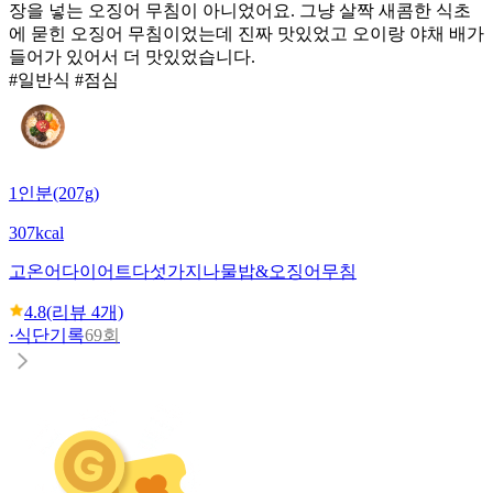
장을 넣는 오징어 무침이 아니었어요. 그냥 살짝 새콤한 식초
에 묻힌 오징어 무침이었는데 진짜 맛있었고 오이랑 야채 배가
들어가 있어서 더 맛있었습니다.
#일반식 #점심
1인분(207g)
307kcal
고온어다이어트
다섯가지나물밥&오징어무침
4.8
(리뷰
4
개)
·
식단기록
69회