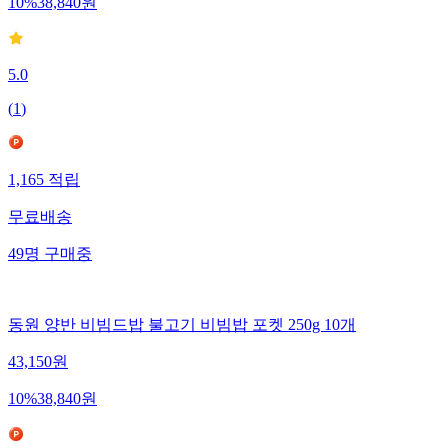
10
%
38,840
원
5.0
(
1
)
1,165
적립
무료배송
49
명
구매중
동원 양반 비빔드밥 불고기 비빔밥 포켓 250g 10개
43,150
원
10
%
38,840
원