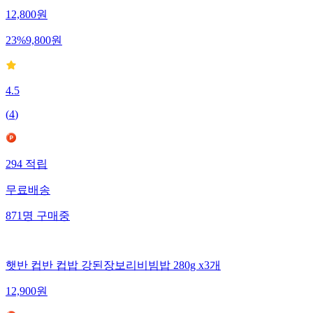
12,800
원
23
%
9,800
원
4.5
(
4
)
294
적립
무료배송
871
명
구매중
햇반 컵반 컵밥 강된장보리비빔밥 280g x3개
12,900
원