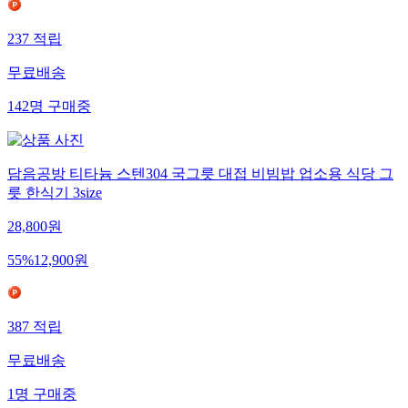
237
적립
무료배송
142
명
구매중
담음공방 티타늄 스텐304 국그릇 대접 비빔밥 업소용 식당 그
릇 한식기 3size
28,800
원
55
%
12,900
원
387
적립
무료배송
1
명
구매중