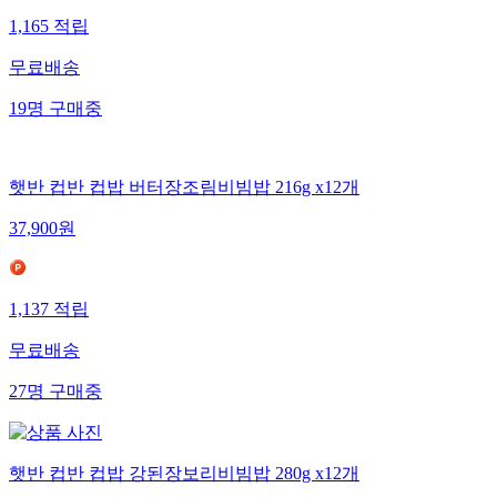
1,165
적립
무료배송
19
명
구매중
햇반 컵반 컵밥 버터장조림비빔밥 216g x12개
37,900
원
1,137
적립
무료배송
27
명
구매중
햇반 컵반 컵밥 강된장보리비빔밥 280g x12개