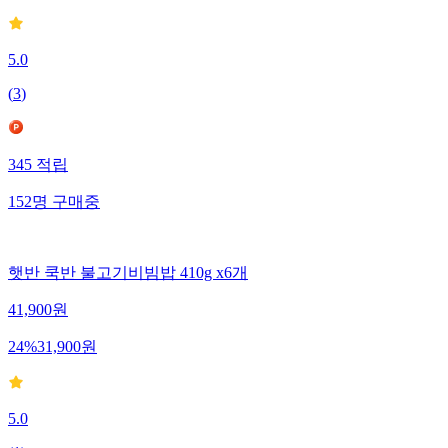
5.0
(
3
)
345
적립
152
명
구매중
햇반 쿡반 불고기비빔밥 410g x6개
41,900
원
24
%
31,900
원
5.0