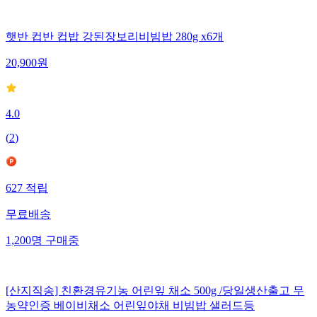
햇반 컵반 컵밥 강된장보리비빔밥 280g x6개
20,900
원
4.0
(
2
)
627
적립
무료배송
1,200
명
구매중
[산지직송] 친환경유기농 어린잎 채소 500g /당일생산출고 무
농약인증 베이비채소 어린잎야채 비빔밥 샐러드등