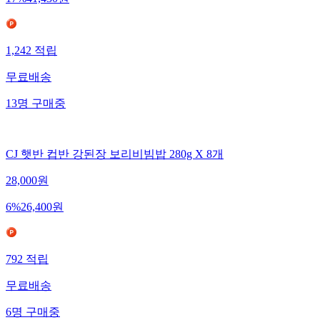
17
%
41,430
원
1,242
적립
무료배송
13
명
구매중
CJ 햇반 컵반 강된장 보리비빔밥 280g X 8개
28,000
원
6
%
26,400
원
792
적립
무료배송
6
명
구매중