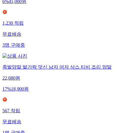
6
%
41,000
원
1,230
적립
무료배송
3
명
구매중
족발양말 발가락 덧신 남자 여자 삭스 티비 조리 양말
22,680
원
17
%
18,900
원
567
적립
무료배송