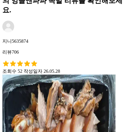
의 엉클앤파파 족발 리뷰를 확인해보세
요.
지니5635874
리뷰706
조회수 52
작성일자 26.05.28