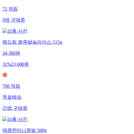
72
적립
9
명
구매중
해드림 왕족발슬라이스 515g
34,300
원
31
%
23,600
원
708
적립
무료배송
25
명
구매중
매콤한미니족발 500g