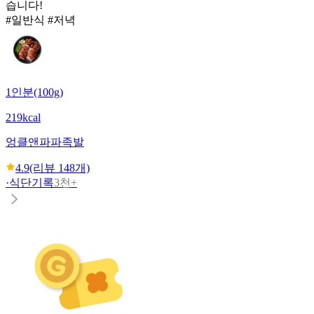
습니다!
#일반식 #저녁
1인분(100g)
219kcal
엉클앤파파
족발
4.9
(리뷰
148
개)
·
식단기록
3천+