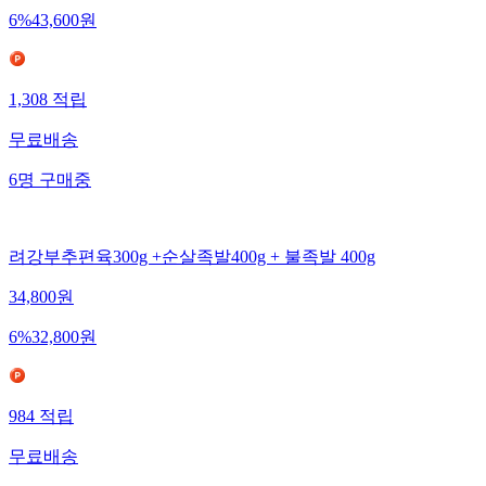
6
%
43,600
원
1,308
적립
무료배송
6
명
구매중
려강부추편육300g +순살족발400g + 불족발 400g
34,800
원
6
%
32,800
원
984
적립
무료배송