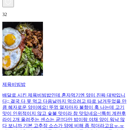
32
제육비빔밥
배달로 시킨 제육비빔밥인데 혼자먹기엔 양이 진짜 대박입니
다;; 결국 다 못 먹고 다음날까지 먹으려고 따로 남겨두었을 만
큼 혜자로운 양이에요! 뚜껑 열자마자 불향이 훅 나는데 고기
맛이 인위적이지 않고 숯불 맛이라 참 맛있네요~!특히 계란후
라이 2개 올려주는 센스는 굳!! ​다만 밥이랑 야채 양이 워낙 많
다 보니까 기본 고추장 소스가 양에 비해 좀 적더라고요ㅠ.ㅠ