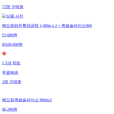
72
명
구매중
해드림맑은특양곰탕 1,060g x 2 + 족발슬라이스960
53,600
원
6
%
50,600
원
1,518
적립
무료배송
2
명
구매중
해드림족발슬라이스 960gx2
46,200
원