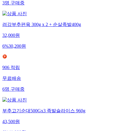
3
명
구매중
려강부추편육 300g x 2 + 순살족발400g
32,000
원
6
%
30,200
원
906
적립
무료배송
6
명
구매중
부추고기순대500Gx3 족발슬라이스 960g
43,500
원