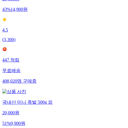
43
%
14,900
원
4.5
(
3,300
)
447
적립
무료배송
408,020
명
구매중
국내산 미니 족발 500g 외
20,000
원
51
%
9,900
원