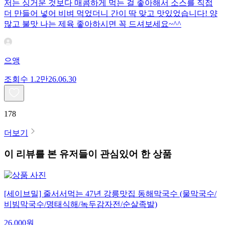
저는 싱거운 것보다 매콤하게 먹는 걸 좋아해서 소스를 직접
더 만들어 넣어 비벼 먹었더니 간이 딱 맞고 맛있었습니다! 양
많고 불맛 나는 제육 좋아하시면 꼭 드셔보세요~^^
으앵
조회수
1.2만
26.06.30
178
더보기
이 리뷰를 본 유저들이 관심있어 한 상품
[세이브밀] 줄서서먹는 47년 강릉맛집 동해막국수 (물막국수/
비빔막국수/명태식해/녹두감자전/순살족발)
26,000
원