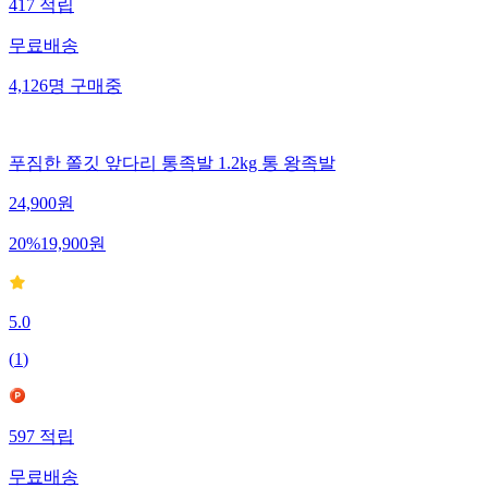
417
적립
무료배송
4,126
명
구매중
푸짐한 쫄깃 앞다리 통족발 1.2kg 통 왕족발
24,900
원
20
%
19,900
원
5.0
(
1
)
597
적립
무료배송