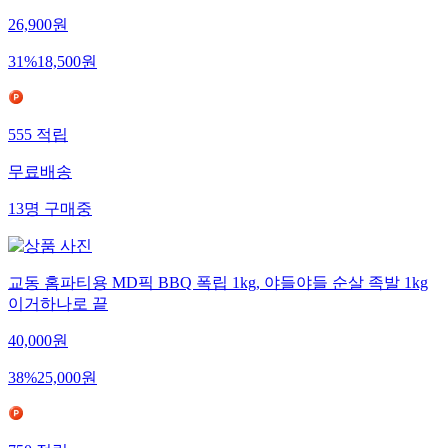
26,900
원
31
%
18,500
원
555
적립
무료배송
13
명
구매중
교동 홈파티용 MD픽 BBQ 폭립 1kg, 야들야들 순살 족발 1kg
이거하나로 끝
40,000
원
38
%
25,000
원