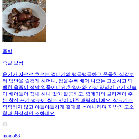
족발
족발.보쌈
윤기가 자르르 흐르는 껍데기의 탱글탱글하고 쫀득한 식감부
터 입안을 즐겁게 하더니, 씹을수록 배어 나오는 고소하고 담
백한 육즙이 정말 일품이네요. ​한약재와 간장 양념이 고기 깊숙
이 배어들어 잡내 하나 없이 깔끔하고, 껍데기의 콜라겐이 주
는 찰진 끈기 덕분에 씹는 맛이 아주 매력적이에요. 살코기는
퍽퍽하지 않고 야들야들하게 결대로 녹아내리며 지방의 고소
함과 환상적인 조화네요
momo88