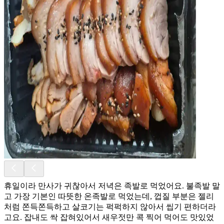
휴일이라 만사가 귀찮아서 저녁은 족발로 먹었어요. 불족발 말
고 가장 기본인 따뜻한 온족발로 먹었는데, 껍질 부분은 젤리
처럼 쫀득쫀득하고 살코기는 퍽퍽하지 않아서 씹기 편하더라
고요. 잡내도 싹 잡혀있어서 새우젓만 콕 찍어 먹어도 맛있었