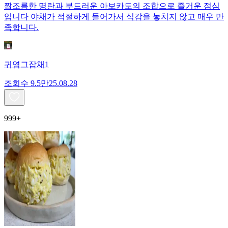
짭조름한 명란과 부드러운 아보카도의 조합으로 즐거운 점심
입니다 야채가 적절하게 들어가서 식감을 놓치지 않고 매우 만
족합니다.
귀염그잡채1
조회수
9.5만
25.08.28
999+