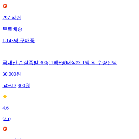
297
적립
무료배송
1,143
명
구매중
국내산 순살족발 300g 1팩+명태식해 1팩 외 수량선택
30,000
원
54
%
13,900
원
4.6
(
35
)