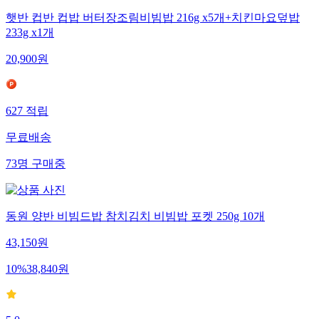
햇반 컵반 컵밥 버터장조림비빔밥 216g x5개+치킨마요덮밥
233g x1개
20,900
원
627
적립
무료배송
73
명
구매중
동원 양반 비빔드밥 참치김치 비빔밥 포켓 250g 10개
43,150
원
10
%
38,840
원