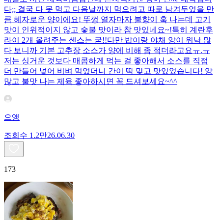
다;; 결국 다 못 먹고 다음날까지 먹으려고 따로 남겨두었을 만
큼 혜자로운 양이에요! 뚜껑 열자마자 불향이 훅 나는데 고기
맛이 인위적이지 않고 숯불 맛이라 참 맛있네요~!특히 계란후
라이 2개 올려주는 센스는 굳!! ​다만 밥이랑 야채 양이 워낙 많
다 보니까 기본 고추장 소스가 양에 비해 좀 적더라고요ㅠ.ㅠ
저는 싱거운 것보다 매콤하게 먹는 걸 좋아해서 소스를 직접
더 만들어 넣어 비벼 먹었더니 간이 딱 맞고 맛있었습니다! 양
많고 불맛 나는 제육 좋아하시면 꼭 드셔보세요~^^
으앵
조회수
1.2만
26.06.30
173