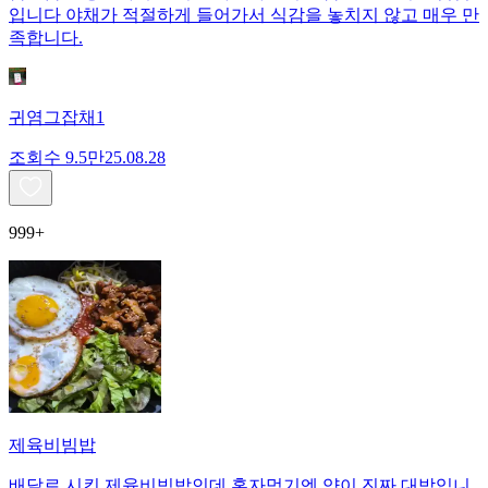
입니다 야채가 적절하게 들어가서 식감을 놓치지 않고 매우 만
족합니다.
귀염그잡채1
조회수
9.5만
25.08.28
999+
제육비빔밥
배달로 시킨 제육비빔밥인데 혼자먹기엔 양이 진짜 대박입니