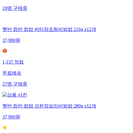
19
명
구매중
햇반 컵반 컵밥 버터장조림비빔밥 216g x12개
37,900
원
1,137
적립
무료배송
27
명
구매중
햇반 컵반 컵밥 강된장보리비빔밥 280g x12개
37,900
원