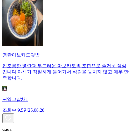
명란아보카도덮밥
짭조름한 명란과 부드러운 아보카도의 조합으로 즐거운 점심
입니다 야채가 적절하게 들어가서 식감을 놓치지 않고 매우 만
족합니다.
귀염그잡채1
조회수
9.5만
25.08.28
999+