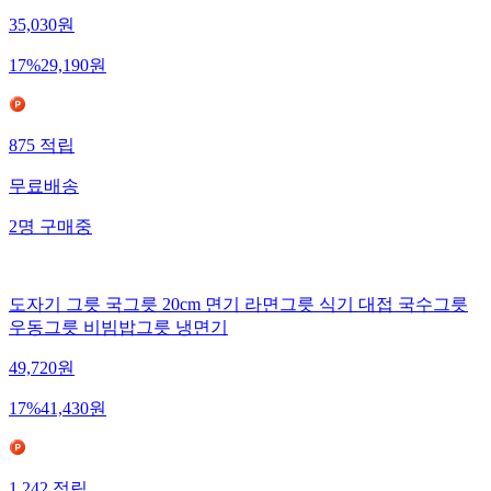
35,030
원
17
%
29,190
원
875
적립
무료배송
2
명
구매중
도자기 그릇 국그릇 20cm 면기 라면그릇 식기 대접 국수그릇
우동그릇 비빔밥그릇 냉면기
49,720
원
17
%
41,430
원