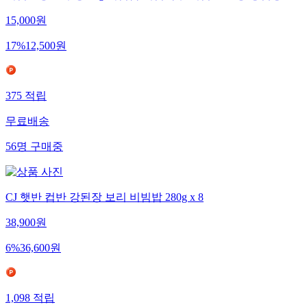
15,000
원
17
%
12,500
원
375
적립
무료배송
56
명
구매중
CJ 햇반 컵반 강된장 보리 비빔밥 280g x 8
38,900
원
6
%
36,600
원
1,098
적립