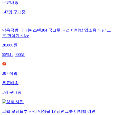
무료배송
142
명
구매중
담음공방 티타늄 스텐304 국그릇 대접 비빔밥 업소용 식당 그
릇 한식기 3size
28,800
원
55
%
12,900
원
387
적립
무료배송
1
명
구매중
코렐 모닝블루 사각 믹싱볼 1P 냉면그릇 비빔밥 라면