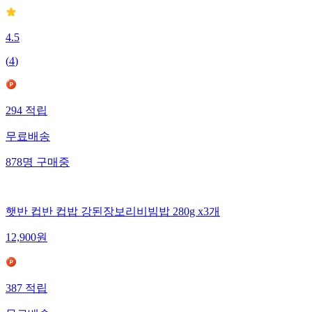
4.5
(
4
)
294
적립
무료배송
878
명
구매중
햇반 컵반 컵밥 강된장보리비빔밥 280g x3개
12,900
원
387
적립