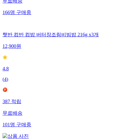
무료배송
166
명
구매중
햇반 컵반 컵밥 버터장조림비빔밥 216g x3개
12,900
원
4.8
(
4
)
387
적립
무료배송
101
명
구매중