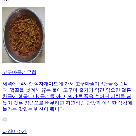
고구마줄기무침
새벽에 24시간 식자재마트에 가서 고구마줄기 3단을 샀습니
다. 껍질을 벗겨서 끓는 물에 고구마 줄기가 약간 익으면 얼른
찬물에 헹굽니다. 물기를 짜고, 밀가루 풀을 쑤어서 김치를 담
듯이 갖은 양념으로 버무리면 자연적인 단맛과 아삭한 식감에
놀라는 맛있는 반찬이 됩니다.
라임미소가