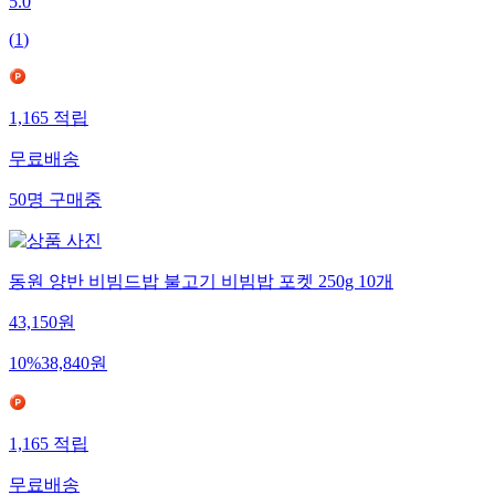
5.0
(
1
)
1,165
적립
무료배송
50
명
구매중
동원 양반 비빔드밥 불고기 비빔밥 포켓 250g 10개
43,150
원
10
%
38,840
원
1,165
적립
무료배송