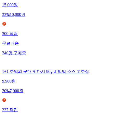
15,000
원
33
%
10,000
원
300
적립
무료배송
340
명
구매중
1+1 추억의 군대 맛다시 90g 비빔밥 소스 고추장
9,900
원
20
%
7,900
원
237
적립