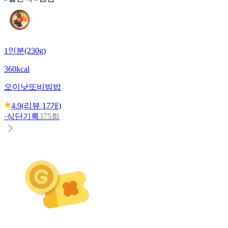
1인분(230g)
360kcal
오이낫또비빔밥
4.9
(리뷰
17
개)
·
식단기록
375회