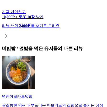
지금 가입하고
10,000P + 로또 10장
받기
리뷰 쓰면
2,000P
를 추가로 드려요
비빔밥 / 덮밥
을 먹은 유저들의 다른 리뷰
명란아보카도덮밥
짭조름한 명란과 부드러운 아보카도의 조합으로 즐거운 점심