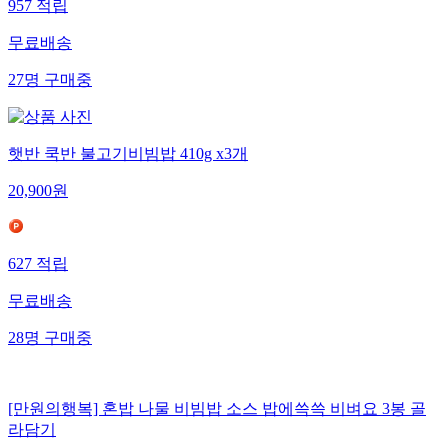
957
적립
무료배송
27
명
구매중
햇반 쿡반 불고기비빔밥 410g x3개
20,900
원
627
적립
무료배송
28
명
구매중
[만원의행복] 혼밥 나물 비빔밥 소스 밥에쓱쓱 비벼요 3봉 골
라담기