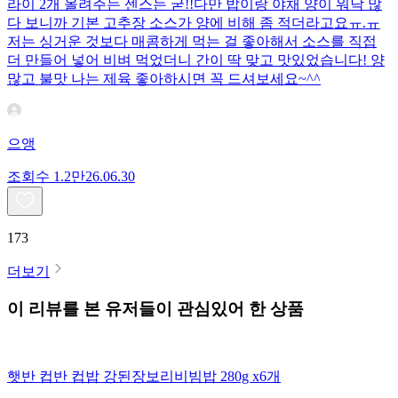
라이 2개 올려주는 센스는 굳!! ​다만 밥이랑 야채 양이 워낙 많
다 보니까 기본 고추장 소스가 양에 비해 좀 적더라고요ㅠ.ㅠ
저는 싱거운 것보다 매콤하게 먹는 걸 좋아해서 소스를 직접
더 만들어 넣어 비벼 먹었더니 간이 딱 맞고 맛있었습니다! 양
많고 불맛 나는 제육 좋아하시면 꼭 드셔보세요~^^
으앵
조회수
1.2만
26.06.30
173
더보기
이 리뷰를 본 유저들이 관심있어 한 상품
햇반 컵반 컵밥 강된장보리비빔밥 280g x6개