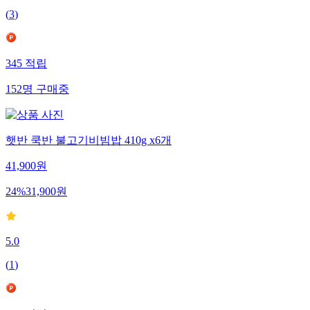
(
3
)
345
적립
152
명
구매중
햇반 쿡반 불고기비빔밥 410g x6개
41,900
원
24
%
31,900
원
5.0
(
1
)