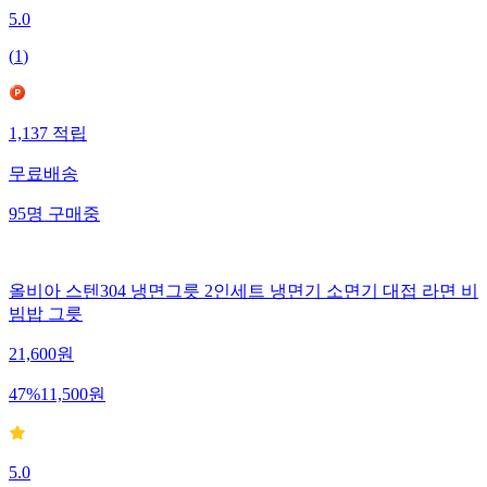
5.0
(
1
)
1,137
적립
무료배송
95
명
구매중
올비아 스텐304 냉면그릇 2인세트 냉면기 소면기 대접 라면 비
빔밥 그릇
21,600
원
47
%
11,500
원
5.0