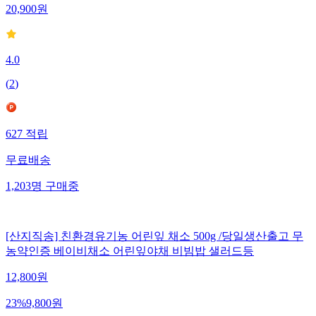
20,900
원
4.0
(
2
)
627
적립
무료배송
1,203
명
구매중
[산지직송] 친환경유기농 어린잎 채소 500g /당일생산출고 무
농약인증 베이비채소 어린잎야채 비빔밥 샐러드등
12,800
원
23
%
9,800
원