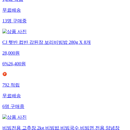
1,242
적립
무료배송
13
명
구매중
CJ 햇반 컵반 강된장 보리비빔밥 280g X 8개
28,000
원
6
%
26,400
원
792
적립
무료배송
6
명
구매중
비빔전용 고추장 2kg 비빔밥 비빔국수 비빔면 전용 양념장