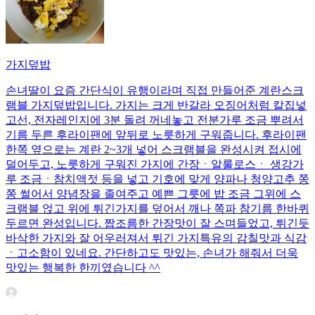
가지덮밥
손녀딸이 요즘 간단식이 유행이라며 직접 만들어준 계란스크
램블 가지덮밥입니다. 가지는 크게 반갈라 오징어처럼 칼집넣
고선, 전자레인지에 3분 돌려 꺼네놓고 전분가루 조금 뿌려서
기름 두른 후라이팬에 앞뒤로 노릇하게 구워줍니다. 후라이팬
한쪽 옆으로는 계란 2~3개 넣어 스크램블을 완성시켜 접시에
덜어두고, 노릇하게 구워진 가지에 간장ㆍ알룰로스ㆍ 생강가
루 조금ㆍ참치액젓 등을 넣고 기호에 맞게 양파나 청양고추 쫑
쫑 썰어서 양념장을 졸여주고 예쁜 그릇에 밥 조금 그위에 스
크램블 얹고 위에 튀긴가지를 덮어서 깨나 쪽파 참기름 한바퀴
두르면 완성입니다. 짭조름한 간장맛이 잘 스며들었고, 튀긴듯
바삭한 가지와 잘 어우러져서 튀긴 가지특유의 감칠맛과 식감
ㆍ고소함이 있네요. 간단하고도 맛있는, 손녀가 해줘서 더욱
맛있는 행복한 한끼였습니다 ^^