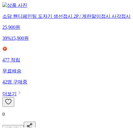
소담 핸디페인팅 도자기 생선접시 2P / 계란말이접시 사각접시
25,900
원
39
%
15,900
원
477
적립
무료배송
42
명
구매중
더보기
0
신고·제보