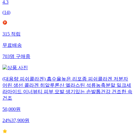
4.3
(
14
)
315
적립
무료배송
703
명
구매중
(대용량 피쉬콜라겐) 흡수율높은 리포좀 피쉬콜라겐 저분자
어린 생선 콜라겐 히알루론산 엘라스틴 석류농축분말 밀크세
라마이드 이너뷰티 피부 모발 생기있는 손발톱건강 건조한 속
건조
50,000
원
24
%
37,900
원