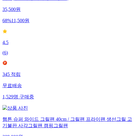
35,500
원
68
%
11,500
원
4.5
(
6
)
345
적립
무료배송
1,529
명
구매중
햄튼 슈퍼 와이드 그릴팬 40cm / 그릴팬 프라이팬 생선그릴 고
기불판 사각그릴팬 캠핑그릴팬