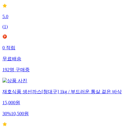
5.0
(
1
)
0
적립
무료배송
192
명
구매중
재호식품 생선까스[청대구] 1kg / 부드러운 통살 겉은 바삭
15,000
원
30
%
10,500
원