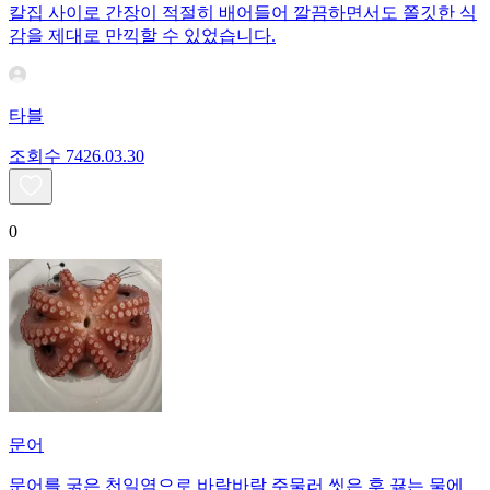
칼집 사이로 간장이 적절히 배어들어 깔끔하면서도 쫄깃한 식
감을 제대로 만끽할 수 있었습니다.
타블
조회수
74
26.03.30
0
문어
문어를 굵은 천일염으로 바락바락 주물러 씻은 후 끓는 물에