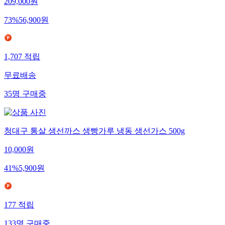
209,000
원
73
%
56,900
원
1,707
적립
무료배송
35
명
구매중
청대구 통살 생선까스 생빵가루 냉동 생선가스 500g
10,000
원
41
%
5,900
원
177
적립