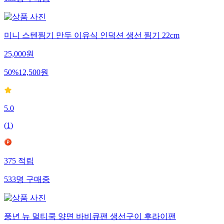
133
명
구매중
미니 스텐찜기 만두 이유식 인덕션 생선 찜기 22cm
25,000
원
50
%
12,500
원
5.0
(
1
)
375
적립
533
명
구매중
풍년 뉴 멀티쿡 양면 바비큐팬 생선구이 후라이팬