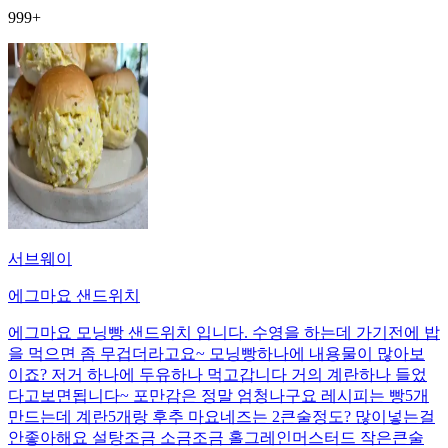
999+
서브웨이
에그마요 샌드위치
에그마요 모닝빵 샌드위치 입니다. 수영을 하는데 가기전에 밥
을 먹으면 좀 무겁더라고요~ 모닝빵하나에 내용물이 많아보
이죠? 저거 하나에 두유하나 먹고갑니다 거의 계란하나 들었
다고보면됩니다~ 포만감은 정말 엄청나구요 레시피는 빵5개
만드는데 계란5개랑 후추 마요네즈는 2큰술정도? 많이넣는걸
안좋아해요 설탕조금 소금조금 홀그레인머스터드 작은큰술