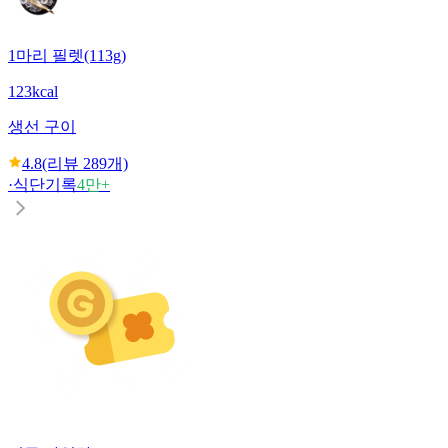
1마리 필렛(113g)
123kcal
생선 구이
4.8
(리뷰
289
개)
·
식단기록
4만+