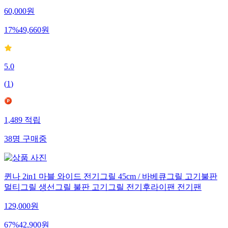
60,000
원
17
%
49,660
원
5.0
(
1
)
1,489
적립
38
명
구매중
퀸나 2in1 마블 와이드 전기그릴 45cm / 바베큐그릴 고기불판
멀티그릴 생선그릴 불판 고기그릴 전기후라이팬 전기팬
129,000
원
67
%
42,900
원