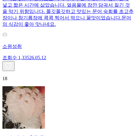
넣고 짧은 시간에 삶았습니다. 얼음물에 잠깐 담궈서 질긴 것
을 막기 위함입니다. 쫄깃쫄깃하고 맛있는 문어 숙회를 초고추
장이나 참기름장에 콕콕 찍어서 먹으니 꿀맛이었습니다.문어
의 식감이 좋아 맛나네요.
소원성취
조회수
1,335
26.05.12
18