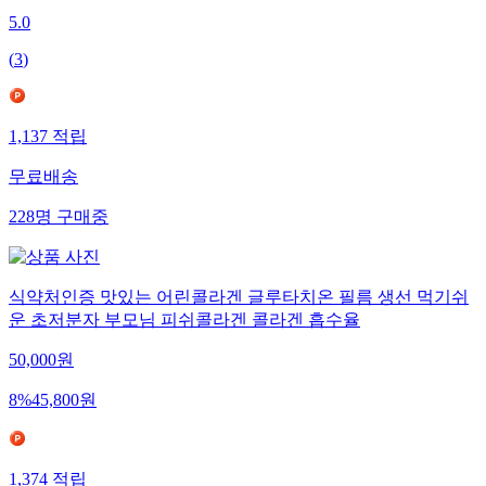
5.0
(
3
)
1,137
적립
무료배송
228
명
구매중
식약처인증 맛있는 어린콜라겐 글루타치온 필름 생선 먹기쉬
운 초저분자 부모님 피쉬콜라겐 콜라겐 흡수율
50,000
원
8
%
45,800
원
1,374
적립