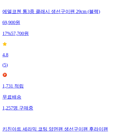
에델코첸 통3중 클래시 생선구이팬 29cm (블랙)
69,900
원
17
%
57,700
원
4.8
(
5
)
1,731
적립
무료배송
1,257
명
구매중
키친아트 세라믹 코팅 양면팬 생선구이팬 후라이팬