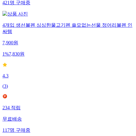
421
명
구매중
4개입 생선볼펜 싱싱한물고기펜 쓸모없는선물 정어리볼펜 인
싸템
7,900
원
1
%
7,830
원
4.3
(
3
)
234
적립
무료배송
117
명
구매중