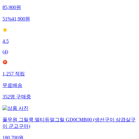
85,900
원
51
%
41,900
원
4.5
(
4
)
1,257
적립
무료배송
352
명
구매중
풀무원 그릴쿡 멀티듀얼그릴 GD0CMB00 (생선구이 삼겹살구
이 군고구마)