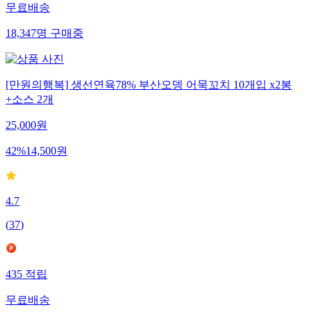
무료배송
18,347
명
구매중
[만원의행복] 생선연육78% 부산오뎅 어묵꼬치 10개입 x2봉
+소스 2개
25,000
원
42
%
14,500
원
4.7
(
37
)
435
적립
무료배송