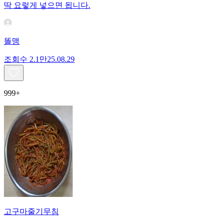
딱 요렇게 넣으면 됩니다.
똘맹
조회수
2.1만
25.08.29
999+
고구마줄기무침