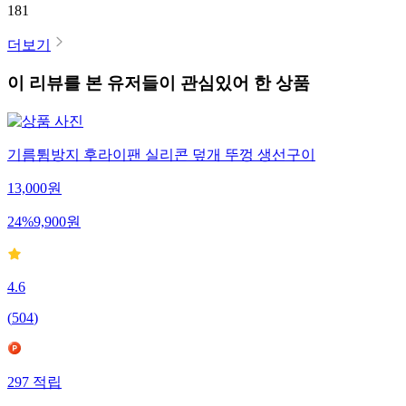
181
더보기
이 리뷰를 본 유저들이 관심있어 한 상품
기름튐방지 후라이팬 실리콘 덮개 뚜껑 생선구이
13,000
원
24
%
9,900
원
4.6
(
504
)
297
적립