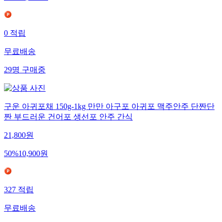
0
적립
무료배송
29
명
구매중
구운 아귀포채 150g-1kg 만만 아구포 아귀포 맥주안주 단짠단
짠 부드러운 건어포 생선포 안주 간식
21,800
원
50
%
10,900
원
327
적립
무료배송