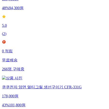
180,700
원
48
%
94,300
원
5.0
(
2
)
0
적립
무료배송
266
명
구매중
쿠쿠전자 양면 멀티그릴 생선구이기 CFR-331G
178,000
원
43
%
101,800
원