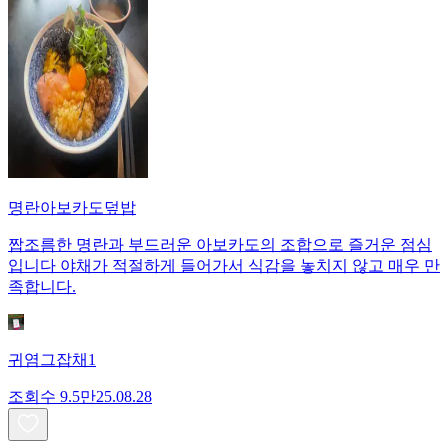
명란아보카도덮밥
짭조름한 명란과 부드러운 아보카도의 조합으로 즐거운 점심
입니다 야채가 적절하게 들어가서 식감을 놓치지 않고 매우 만
족합니다.
귀염그잡채1
조회수
9.5만
25.08.28