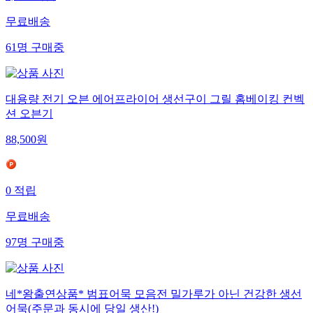
무료배송
61
명
구매중
대용량 전기 오븐 에어프라이어 생선구이 그릴 홈베이킹 컨벡
션 오븐기
88,500
원
0
적립
무료배송
97
명
구매중
네*왕출연상품* 범표어묵 모음전 밀가루가 아닌 건강한 생선
어묵(주문과 동시에 당일 생산!)