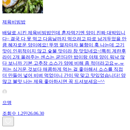
제육비빔밥
배달로 시킨 제육비빔밥인데 혼자먹기엔 양이 진짜 대박입니
다;; 결국 다 못 먹고 다음날까지 먹으려고 따로 남겨두었을 만
큼 혜자로운 양이에요! 뚜껑 열자마자 불향이 훅 나는데 고기
맛이 인위적이지 않고 숯불 맛이라 참 맛있네요~!특히 계란후
라이 2개 올려주는 센스는 굳!! ​다만 밥이랑 야채 양이 워낙 많
다 보니까 기본 고추장 소스가 양에 비해 좀 적더라고요ㅠ.ㅠ
저는 싱거운 것보다 매콤하게 먹는 걸 좋아해서 소스를 직접
더 만들어 넣어 비벼 먹었더니 간이 딱 맞고 맛있었습니다! 양
많고 불맛 나는 제육 좋아하시면 꼭 드셔보세요~^^
으앵
조회수
1.2만
26.06.30