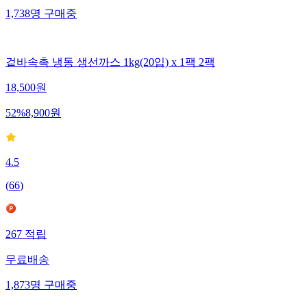
1,738
명
구매중
겉바속촉 냉동 생선까스 1kg(20입) x 1팩 2팩
18,500
원
52
%
8,900
원
4.5
(
66
)
267
적립
무료배송
1,873
명
구매중