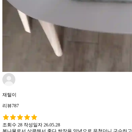
재털이
리뷰787
조회수 28
작성일자 26.05.28
봄나물로서 상큼해서 좋다 쌈장을 양념으로 무쳤더니 구수하고