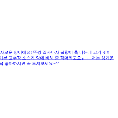
자로운 양이에요! 뚜껑 열자마자 불향이 훅 나는데 고기 맛이
까 기본 고추장 소스가 양에 비해 좀 적더라고요ㅠ.ㅠ 저는 싱거운
제육 좋아하시면 꼭 드셔보세요~^^