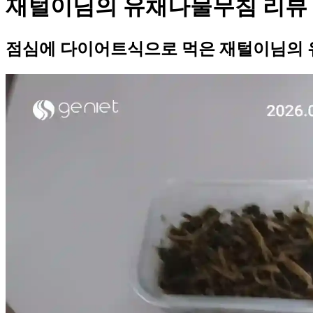
재털이님의 유채나물무침 리뷰
점심에 다이어트식으로 먹은 재털이님의 