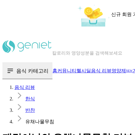
신규 회원 
칼로리와 영양성분을 검색해보세요
혈당 · 다이어트 음식 검색해보세요
음식 · 영양제 리뷰를 찾아보세요
음식 카테고리
홈
커뮤니티
헬시딜
음식 리뷰
영양제
NEW
음식 리뷰
한식
반찬
유채나물무침