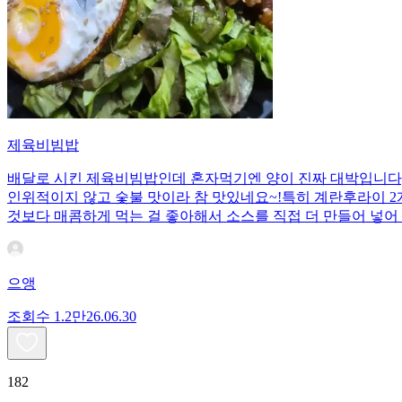
제육비빔밥
배달로 시킨 제육비빔밥인데 혼자먹기엔 양이 진짜 대박입니다;;
인위적이지 않고 숯불 맛이라 참 맛있네요~!특히 계란후라이 2개
것보다 매콤하게 먹는 걸 좋아해서 소스를 직접 더 만들어 넣어 
으앵
조회수
1.2만
26.06.30
182