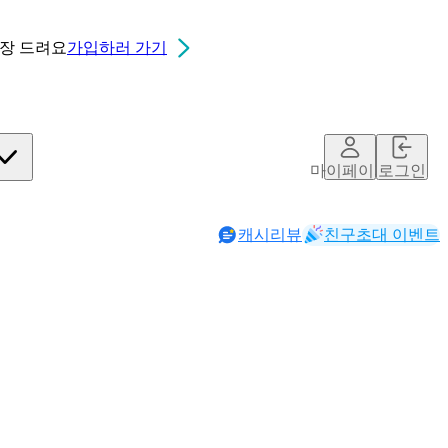
0장
드려요
가입하러 가기
마이페이지
로그인
캐시리뷰
친구초대 이벤트