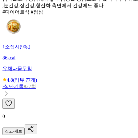
,눈건강,장건강,항산화 측면에서 건강에도 좋다
#다이어트식 #점심
1소접시(90g)
86kcal
유채나물무침
4.8
(리뷰
77
개)
·
식단기록
827회
0
신고·제보