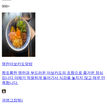
999+
명란아보카도덮밥
짭조름한 명란과 부드러운 아보카도의 조합으로 즐거운 점심
입니다 야채가 적절하게 들어가서 식감을 놓치지 않고 매우 만
족합니다.
귀염그잡채1