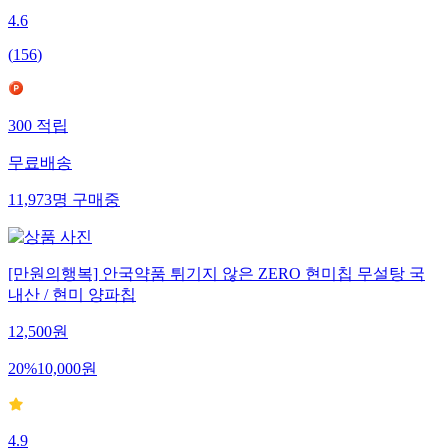
4.6
(
156
)
300
적립
무료배송
11,973
명
구매중
[만원의행복] 안국약품 튀기지 않은 ZERO 현미칩 무설탕 국
내산 / 현미 양파칩
12,500
원
20
%
10,000
원
4.9