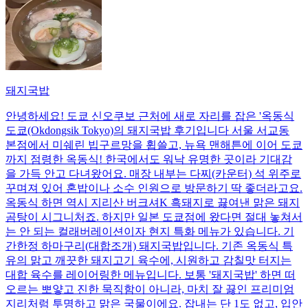
돼지국밥
안녕하세요! 도쿄 신오쿠보 근처에 새로 자리를 잡은 '옥동식
도쿄(Okdongsik Tokyo)의 돼지국밥 후기입니다 서울 서교동
본점에서 미쉐린 빕구르망을 휩쓸고, 뉴욕 맨해튼에 이어 도쿄
까지 점령한 옥동식! 한국에서도 워낙 유명한 곳이라 기대감
을 가득 안고 다녀왔어요. 매장 내부는 다찌(카운터) 석 위주로
꾸며져 있어 혼밥이나 소수 인원으로 방문하기 딱 좋더라고요.
옥동식 하면 역시 지리산 버크셔K 흑돼지로 끓여낸 맑은 돼지
곰탕이 시그니처죠. 하지만 일본 도쿄점에 왔다면 절대 놓쳐서
는 안 되는 컬래버레이션이자 현지 특화 메뉴가 있습니다. 기
간한정 하마구리(대합조개) 돼지국밥입니다. 기존 옥동식 특
유의 맑고 깨끗한 돼지고기 육수에, 시원하고 감칠맛 터지는
대합 육수를 레이어링한 메뉴입니다. 보통 '돼지국밥' 하면 떠
오르는 뽀얗고 진한 묵직함이 아니라, 마치 잘 끓인 프리미엄
지리처럼 투명하고 맑은 국물이에요. 잡내는 단 1도 없고, 입안