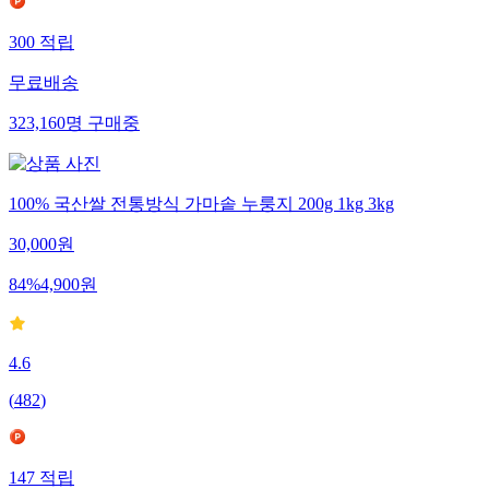
300
적립
무료배송
323,160
명
구매중
100% 국산쌀 전통방식 가마솥 누룽지 200g 1kg 3kg
30,000
원
84
%
4,900
원
4.6
(
482
)
147
적립