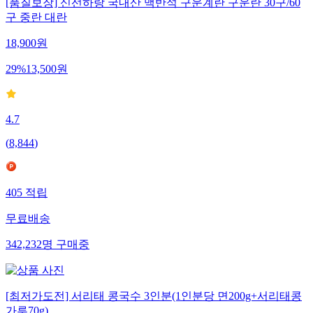
[품질보장] 신선하랑 국내산 맥반석 구운계란 구운란 30구/60
구 중란 대란
18,900
원
29
%
13,500
원
4.7
(
8,844
)
405
적립
무료배송
342,232
명
구매중
[최저가도전] 서리태 콩국수 3인분(1인분당 면200g+서리태콩
가루70g)