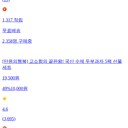
1,317
적립
무료배송
2,358
명
구매중
[만원의행복] 고소함의 끝판왕! 국산 수제 두부과자 5팩 선물
세트
19,500
원
49
%
10,000
원
4.6
(
3,695
)