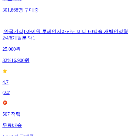
301,868
명
구매중
[안국건강] 아이원 루테인지아잔틴 미니 60캡슐 개별인정형
2/4/6개월분 택1
25,000
원
32
%
16,900
원
4.7
(
24
)
507
적립
무료배송