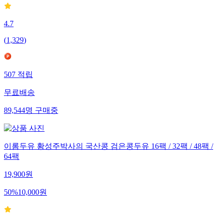
4.7
(
1,329
)
507
적립
무료배송
89,544
명
구매중
이롬두유 황성주박사의 국산콩 검은콩두유 16팩 / 32팩 / 48팩 /
64팩
19,900
원
50
%
10,000
원