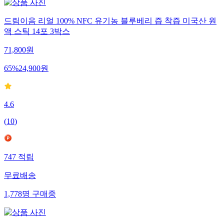
드림이음 리얼 100% NFC 유기농 블루베리 즙 착즙 미국산 원
액 스틱 14포 3박스
71,800
원
65
%
24,900
원
4.6
(
10
)
747
적립
무료배송
1,778
명
구매중