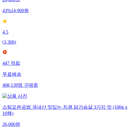
43
%
14,900
원
4.5
(
3,306
)
447
적립
무료배송
408,139
명
구매중
스팀오븐공법 국내산 맛있는 치큐 닭가슴살 3가지 맛 (100g x
10팩)
26,000
원