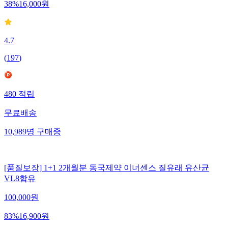
38
%
16,000
원
4.7
(
197
)
480
적립
무료배송
10,989
명
구매중
[품질보장] 1+1 2개월분 동국제약 이너센스 질유래 유산균
VL8함유
100,000
원
83
%
16,900
원