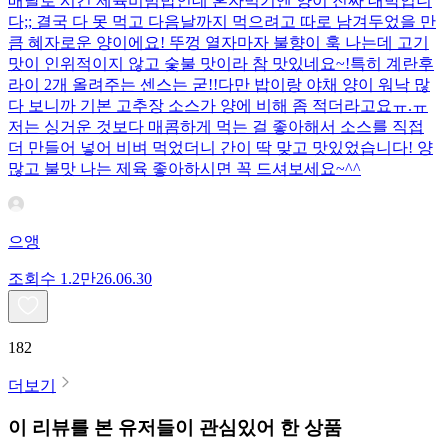
배달로 시킨 제육비빔밥인데 혼자먹기엔 양이 진짜 대박입니
다;; 결국 다 못 먹고 다음날까지 먹으려고 따로 남겨두었을 만
큼 혜자로운 양이에요! 뚜껑 열자마자 불향이 훅 나는데 고기
맛이 인위적이지 않고 숯불 맛이라 참 맛있네요~!특히 계란후
라이 2개 올려주는 센스는 굳!! ​다만 밥이랑 야채 양이 워낙 많
다 보니까 기본 고추장 소스가 양에 비해 좀 적더라고요ㅠ.ㅠ
저는 싱거운 것보다 매콤하게 먹는 걸 좋아해서 소스를 직접
더 만들어 넣어 비벼 먹었더니 간이 딱 맞고 맛있었습니다! 양
많고 불맛 나는 제육 좋아하시면 꼭 드셔보세요~^^
으앵
조회수
1.2만
26.06.30
182
더보기
이 리뷰를 본 유저들이 관심있어 한 상품