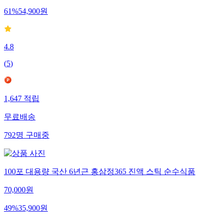
61
%
54,900
원
4.8
(
5
)
1,647
적립
무료배송
792
명
구매중
100포 대용량 국산 6년근 홍삼정365 진액 스틱 순수식품
70,000
원
49
%
35,900
원