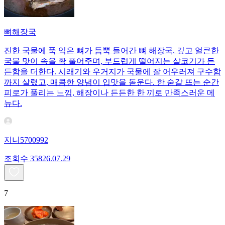
뼈해장국
진한 국물에 푹 익은 뼈가 듬뿍 들어간 뼈 해장국. 깊고 얼큰한
국물 맛이 속을 확 풀어주며, 부드럽게 떨어지는 살코기가 든
든함을 더한다. 시래기와 우거지가 국물에 잘 어우러져 구수함
까지 살렸고, 매콤한 양념이 입맛을 돋운다. 한 숟갈 뜨는 순간
피로가 풀리는 느낌, 해장이나 든든한 한 끼로 만족스러운 메
뉴다.
지니5700992
조회수
358
26.07.29
7