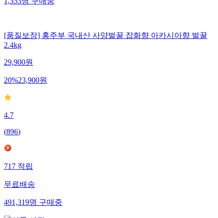
1,353
명
구매중
[품질보장] 홍주부 국내산 사양벌꿀 잡화향 아카시아향 벌꿀
2.4kg
29,900
원
20
%
23,900
원
4.7
(
896
)
717
적립
무료배송
491,319
명
구매중