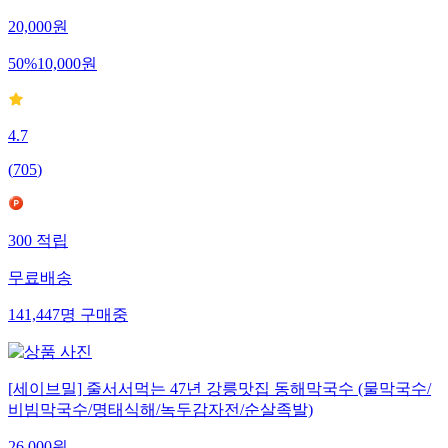
20,000
원
50
%
10,000
원
4.7
(
705
)
300
적립
무료배송
141,447
명
구매중
[세이브밀] 줄서서먹는 47년 강릉맛집 동해막국수 (물막국수/
비빔막국수/명태식해/녹두감자전/순살족발)
26,000
원