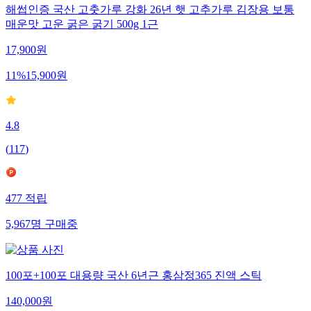
해썹인증 국산 고춧가루 강화 26년 햇 고추가루 김장용 보통
매운맛 고운 굵은 굵기 500g 1근
17,900
원
11
%
15,900
원
4.8
(
117
)
477
적립
5,967
명
구매중
100포+100포 대용량 국산 6년근 홍삼정365 진액 스틱
140,000
원