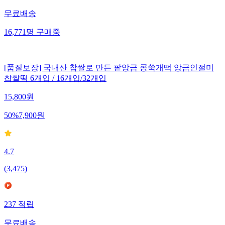
무료배송
16,771
명
구매중
[품질보장] 국내산 찹쌀로 만든 팥앙금 콩쑥개떡 앙금인절미
찹쌀떡 6개입 / 16개입/32개입
15,800
원
50
%
7,900
원
4.7
(
3,475
)
237
적립
무료배송