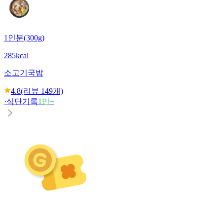
1인분(300g)
285kcal
소고기국밥
4.8
(리뷰
149
개)
·
식단기록
1만+