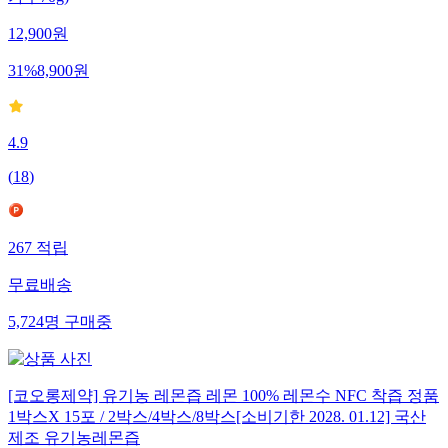
12,900
원
31
%
8,900
원
4.9
(
18
)
267
적립
무료배송
5,724
명
구매중
[코오롱제약] 유기농 레몬즙 레몬 100% 레몬수 NFC 착즙 정품
1박스X 15포 / 2박스/4박스/8박스[소비기한 2028. 01.12] 국산
제조 유기농레몬즙