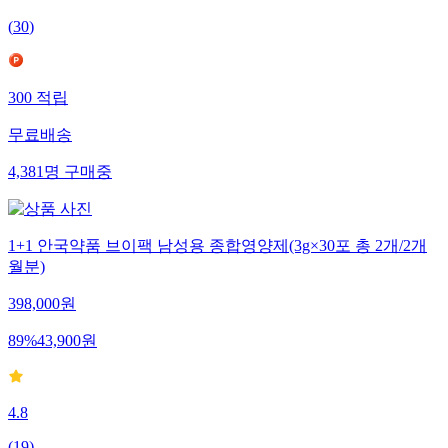
(
30
)
300
적립
무료배송
4,381
명
구매중
1+1 안국약품 브이팩 남성용 종합영양제(3g×30포 총 2개/2개
월분)
398,000
원
89
%
43,900
원
4.8
(
19
)