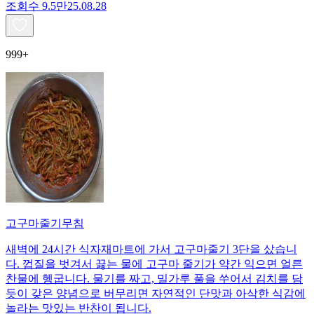
조회수
9.5만
25.08.28
999+
고구마줄기무침
새벽에 24시간 식자재마트에 가서 고구마줄기 3단을 샀습니
다. 껍질을 벗겨서 끓는 물에 고구마 줄기가 약간 익으면 얼른
찬물에 헹굽니다. 물기를 짜고, 밀가루 풀을 쑤어서 김치를 담
듯이 갖은 양념으로 버무리면 자연적인 단맛과 아삭한 식감에
놀라는 맛있는 반찬이 됩니다.